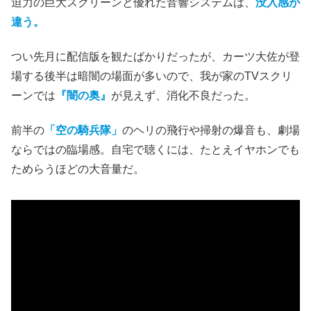
迫力の巨大スクリーンと優れた音響システムは、
没入感が
違う。
つい先月に配信版を観たばかりだったが、カーツ大佐が登
場する後半は暗闇の場面が多いので、我が家のTVスクリ
ーンでは
『闇の奥』
が見えず、消化不良だった。
前半の
「空の騎兵隊」
のヘリの飛行や掃射の爆音も、劇場
ならではの臨場感。自宅で聴くには、たとえイヤホンでも
ためらうほどの大音量だ。