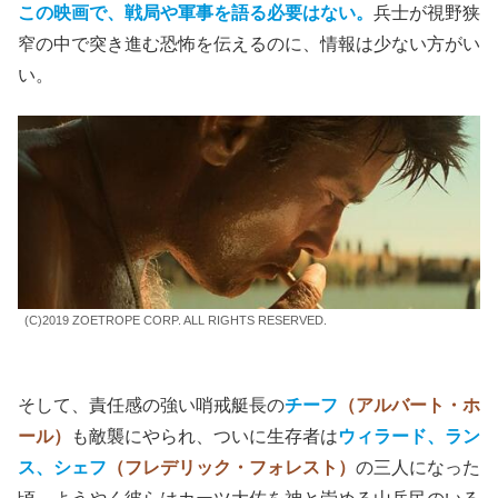
この映画で、戦局や軍事を語る必要はない。
兵士が視野狭
窄の中で突き進む恐怖を伝えるのに、情報は少ない方がい
い。
(C)2019 ZOETROPE CORP. ALL RIGHTS RESERVED.
そして、責任感の強い哨戒艇長の
チーフ
（アルバート・ホ
ール）
も敵襲にやられ、ついに生存者は
ウィラード、ラン
ス、シェフ
（フレデリック・フォレスト）
の三人になった