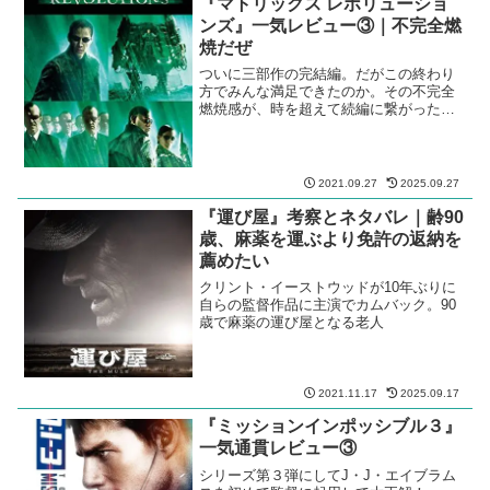
『マトリックス レボリューショ
ンズ』一気レビュー③｜不完全燃
焼だぜ
ついに三部作の完結編。だがこの終わり
方でみんな満足できたのか。その不完全
燃焼感が、時を超えて続編に繋がったの
かも。
2021.09.27
2025.09.27
『運び屋』考察とネタバレ｜齢90
歳、麻薬を運ぶより免許の返納を
薦めたい
クリント・イーストウッドが10年ぶりに
自らの監督作品に主演でカムバック。90
歳で麻薬の運び屋となる老人
2021.11.17
2025.09.17
『ミッションインポッシブル３』
一気通貫レビュー③
シリーズ第３弾にしてJ・J・エイブラム