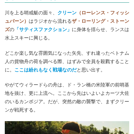
川を上る哨戒艇の面々、
クリーン
（ローレンス・フィッシ
ュバーン）
はラジオから流れる
ザ・ローリング・ストーン
ズ
の
「サティスファクション」
に身体を揺らせ、ランスは
水上スキーに興じる。
どこか楽し気な雰囲気になった矢先、すれ違ったベトナム
人の貨物舟の荷を調べる際、はずみで全員を殺戮すること
に。
ここは紛れもなく戦場なのだ
と思い出す。
やがてウィラードらの舟は、ド・ラン橋の米陸軍の前哨基
地を抜け、更に上流へ。ここから先はいよいよカーツ大佐
のいるカンボジア。だが、突然の敵の襲撃で、まずクリー
ンが戦死する。