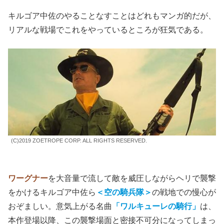
キルゴア中佐のやることなすことはどれもマンガ的だが、
リアルな戦場でこれをやっているところが狂気である。
(C)2019 ZOETROPE CORP. ALL RIGHTS RESERVED.
ワーグナー
を大音量で流して敵を威圧しながらヘリで襲撃
をかけるキルゴア中佐ら
＜空の騎兵隊＞
の戦地での慢心が
おぞましい。意気上がる名曲
「ワルキューレの騎行」
は、
本作登場以降、この襲撃場面と密接不可分になってしまっ