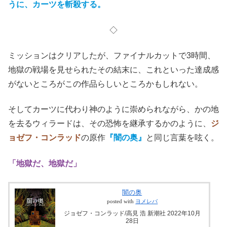
うに、カーツを斬殺する。
◇
ミッションはクリアしたが、ファイナルカットで3時間、
地獄の戦場を見せられたその結末に、これといった達成感
がないところがこの作品らしいところかもしれない。
そしてカーツに代わり神のように崇められながら、かの地
を去るウィラードは、その恐怖を継承するかのように、
ジ
ョゼフ・コンラッド
の原作
『闇の奥』
と同じ言葉を呟く。
「地獄だ、地獄だ」
闇の奥
posted with
ヨメレバ
ジョゼフ・コンラッド/高見 浩 新潮社 2022年10月
28日