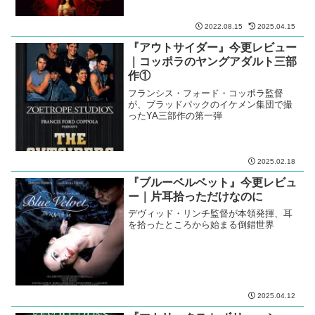
2022.08.15
2025.04.15
『アウトサイダー』今更レビュー
｜コッポラのヤングアダルト三部
作①
フランシス・フォード・コッポラ監督
が、ブラッドパックのイケメン集団で撮
ったYA三部作の第一弾
2025.02.18
『ブルーベルベット』今更レビュ
ー｜片耳拾っただけなのに
デヴィッド・リンチ監督が本領発揮、耳
を拾ったところから始まる倒錯世界
2025.04.12