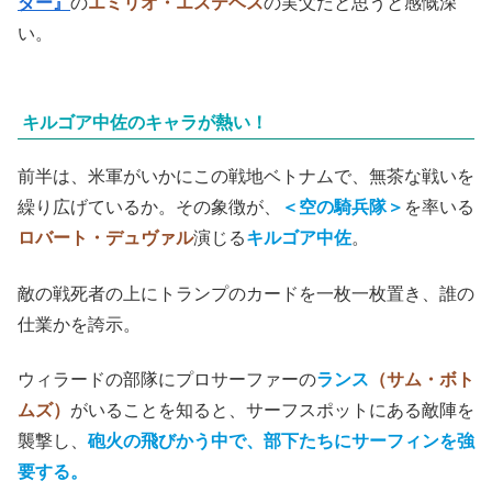
ダー』
の
エミリオ・エステベス
の実父だと思うと感慨深
い。
キルゴア中佐のキャラが熱い！
前半は、米軍がいかにこの戦地ベトナムで、無茶な戦いを
繰り広げているか。その象徴が、
＜空の騎兵隊＞
を率いる
ロバート・デュヴァル
演じる
キルゴア中佐
。
敵の戦死者の上にトランプのカードを一枚一枚置き、誰の
仕業かを誇示。
ウィラードの部隊にプロサーファーの
ランス
（サム・ボト
ムズ）
がいることを知ると、サーフスポットにある敵陣を
襲撃し、
砲火の飛びかう中で、部下たちにサーフィンを強
要する。