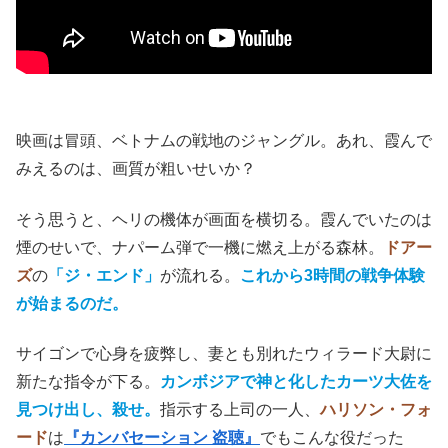
映画は冒頭、ベトナムの戦地のジャングル。あれ、霞んで
みえるのは、画質が粗いせいか？
そう思うと、ヘリの機体が画面を横切る。霞んでいたのは
煙のせいで、ナパーム弾で一機に燃え上がる森林。
ドアー
ズ
の
「ジ・エンド」
が流れる。
これから3時間の戦争体験
が始まるのだ。
サイゴンで心身を疲弊し、妻とも別れたウィラード大尉に
新たな指令が下る。
カンボジアで神と化したカーツ大佐を
見つけ出し、殺せ。
指示する上司の一人、
ハリソン・フォ
ード
は
『カンバセーション 盗聴』
でもこんな役だった