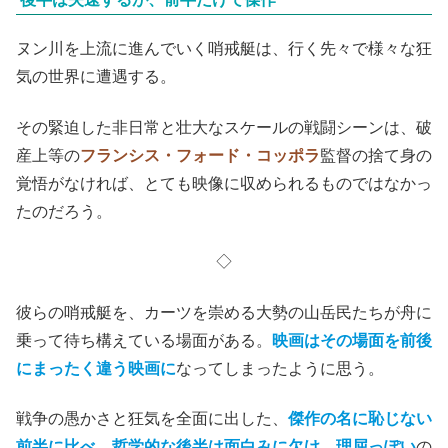
ヌン川を上流に進んでいく哨戒艇は、行く先々で様々な狂
気の世界に遭遇する。
その緊迫した非日常と壮大なスケールの戦闘シーンは、破
産上等の
フランシス・フォード・コッポラ
監督の捨て身の
覚悟がなければ、とても映像に収められるものではなかっ
たのだろう。
◇
彼らの哨戒艇を、カーツを崇める大勢の山岳民たちが舟に
乗って待ち構えている場面がある。
映画はその場面を前後
にまったく違う映画に
なってしまったように思う。
戦争の愚かさと狂気を全面に出した、
傑作の名に恥じない
前半に比べ、哲学的な後半は面白みに欠け、理屈っぽい
の