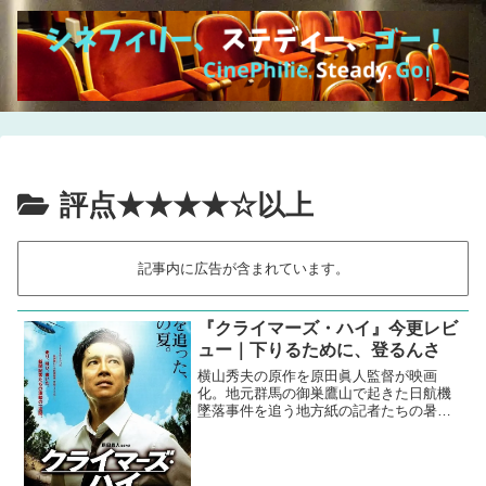
評点★★★★☆以上
記事内に広告が含まれています。
『クライマーズ・ハイ』今更レビ
ュー｜下りるために、登るんさ
横山秀夫の原作を原田眞人監督が映画
化。地元群馬の御巣鷹山で起きた日航機
墜落事件を追う地方紙の記者たちの暑い
夏