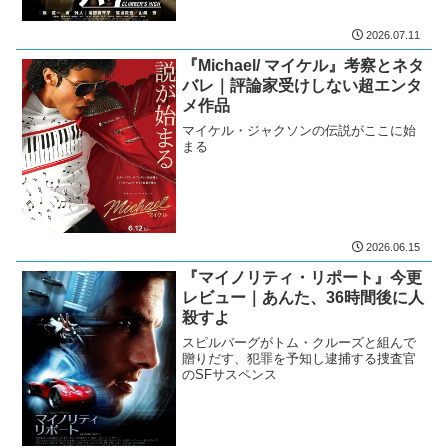
2026.07.11
『Michael/ マイケル』考察とネタ
バレ｜評論家受けしない超エンタ
メ作品
マイケル・ジャクソンの伝説がここに始
まる
2026.06.15
『マイノリティ・リポート』今更
レビュー｜あんた、36時間後に人
殺すよ
スピルバーグがトム・クルーズと組んで
贈りだす、犯罪を予知し逮捕する捜査官
のSFサスペンス