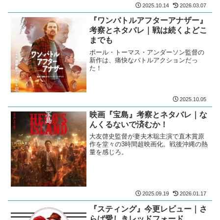
2025.10.14
2026.03.07
『ワンバトルアフターアナザー』
考察とネタバレ｜戦は続くよどこ
までも
ポール・トーマス・アンダーソン監督の
新作は、痛快なバトルアクションだっ
た！
2025.10.05
映画『宝島』考察とネタバレ｜な
んくるないで済むか！
大友啓史監督が妻夫木聡主演で直木賞原
作を堂々の3時間超映画化。戦後沖縄の熱
量を感じろ。
2025.09.19
2026.01.17
『スティング』今更レビュー｜さ
らば愛しきレッドフォード