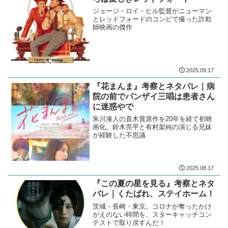
ジョージ・ロイ・ヒル監督がニューマン
とレッドフォードのコンビで撮った詐欺
師映画の傑作
2025.09.17
『花まんま』考察とネタバレ｜病
院の前でバンザイ三唱は患者さん
に迷惑やで
朱川湊人の直木賞原作を20年を経て初映
画化。鈴木亮平と有村架純の演じる兄妹
が経験した不思議
2025.08.17
『この夏の星を見る』考察とネタ
バレ｜くたばれ、ステイホーム！
茨城・長崎・東京。コロナが奪ったかけ
がえのない時間を、スターキャッチコン
テストで取り戻すんだ！