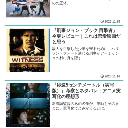
のの正体。
2025.11.28
『刑事ジョン・ブック 目撃者』
今更レビュー｜これは恋愛映画だ
と思う
殺人を目撃した少年を守るために、ハリ
ソン・フォード演じる刑事がアーミッシ
ュの村に身を隠す
2025.11.16
『秒速5センチメートル（実写
版）』考察とネタバレ｜アニメ実
写化の理想形
新海誠監督のあの名作が、感動もそのま
まに、実写化でよみがえるとは。