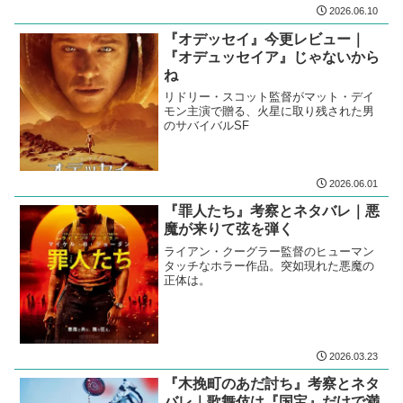
2026.06.10
『オデッセイ』今更レビュー｜
『オデュッセイア』じゃないから
ね
リドリー・スコット監督がマット・デイ
モン主演で贈る、火星に取り残された男
のサバイバルSF
2026.06.01
『罪人たち』考察とネタバレ｜悪
魔が来りて弦を弾く
ライアン・クーグラー監督のヒューマン
タッチなホラー作品。突如現れた悪魔の
正体は。
2026.03.23
『木挽町のあだ討ち』考察とネタ
バレ｜歌舞伎は『国宝』だけで満