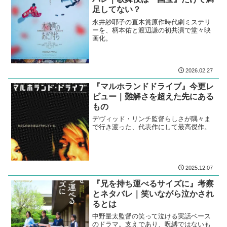
足してない？
永井紗耶子の直木賞原作時代劇ミステリ
ーを、柄本佑と渡辺謙の初共演で堂々映
画化。
2026.02.27
『マルホランドドライブ』今更レ
ビュー｜難解さを超えた先にある
もの
デヴィッド・リンチ監督らしさが隅々ま
で行き渡った、代表作にして最高傑作。
2025.12.07
『兄を持ち運べるサイズに』考察
とネタバレ｜笑いながら泣かされ
るとは
中野量太監督の笑って泣ける実話ベース
のドラマ。支えであり、呪縛ではないも