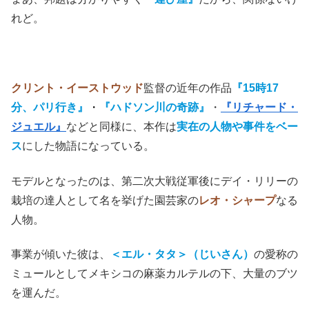
れど。
クリント・イーストウッド
監督の近年の作品
『15時17
分、パリ行き』
・
『ハドソン川の奇跡』
・
『リチャード・
ジュエル』
などと同様に、本作は
実在の人物や事件をベー
ス
にした物語になっている。
モデルとなったのは、第二次大戦従軍後にデイ・リリーの
栽培の達人として名を挙げた園芸家の
レオ・シャープ
なる
人物。
事業が傾いた彼は、
＜エル・タタ＞（じいさん）
の愛称の
ミュールとしてメキシコの麻薬カルテルの下、大量のブツ
を運んだ。