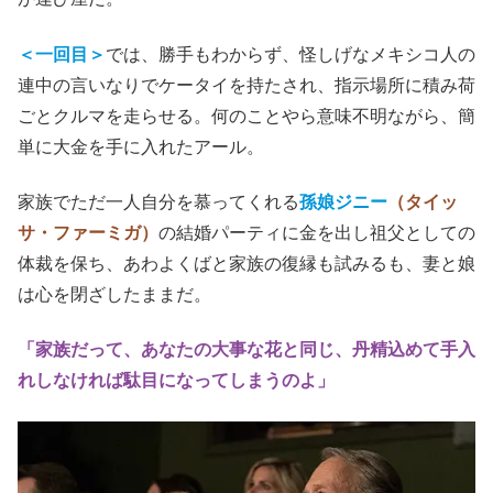
＜一回目＞
では、勝手もわからず、怪しげなメキシコ人の
連中の言いなりでケータイを持たされ、指示場所に積み荷
ごとクルマを走らせる。何のことやら意味不明ながら、簡
単に大金を手に入れたアール。
家族でただ一人自分を慕ってくれる
孫娘ジニー
（タイッ
サ・ファーミガ）
の結婚パーティに金を出し祖父としての
体裁を保ち、あわよくばと家族の復縁も試みるも、妻と娘
は心を閉ざしたままだ。
「家族だって、あなたの大事な花と同じ、丹精込めて手入
れしなければ駄目になってしまうのよ」