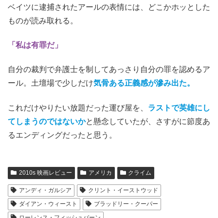
ベイツに逮捕されたアールの表情には、どこかホッとした
ものが読み取れる。
「私は有罪だ」
自分の裁判で弁護士を制してあっさり自分の罪を認めるア
ール。土壇場で少しだけ
気骨ある正義感が滲み出た。
これだけやりたい放題だった運び屋を、
ラストで英雄にし
てしまうのではないか
と懸念していたが、さすがに節度あ
るエンディングだったと思う。
2010s 映画レビュー
アメリカ
クライム
アンディ・ガルシア
クリント・イーストウッド
ダイアン・ウィースト
ブラッドリー・クーパー
ローレンス・フィッシュバーン