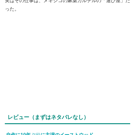
実はその仕事は、メキシコの麻薬カルテルの「運び屋」だ
った。
レビュー（まずはネタバレなし）
自作に10年ぶりに主演のイーストウッド