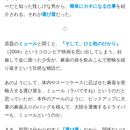
ーだと知った怪しげな男から、
簡単にカネになる仕事
を紹
介される。それが
運び屋
だった。
◇
原題の
ミュール
と聞くと、
『そして、ひと粒のひかり』
（2004）というコロンビア映画を思い出してしまう。妊
娠して金に困った少女が、麻薬の袋を飲みこんで密輸を繰
り返すという壮絶な物語だ。
あのようにして、体内やスーツケースに忍ばせた麻薬を密
輸入する運び屋を、ミュール（ラバですね）というのだと
思っていたが、本作のアールのように、ピックアップに大
量の麻薬入りのバッグを積んで、大陸を運搬するドライバ
ーも、ミュールというのか。
まあ、邦題は分かりやすく
『運び屋』
だから、関係ないけ