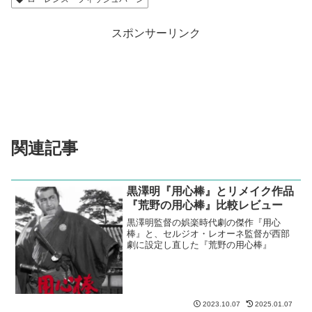
スポンサーリンク
関連記事
黒澤明『用心棒』とリメイク作品
『荒野の用心棒』比較レビュー
黒澤明監督の娯楽時代劇の傑作『用心
棒』と、セルジオ・レオーネ監督が西部
劇に設定し直した『荒野の用心棒』
2023.10.07
2025.01.07