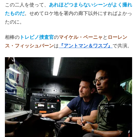
この二人を使って、
あれほどつまらないシーンがよく撮れ
たものだ
。せめてロケ地を署内の廊下以外にすればよかっ
たのに。
相棒の
トレビノ捜査官
の
マイケル・ペーニャ
と
ローレン
ス・フィッシュバーン
は
『アントマン＆ワスプ』
で共演。