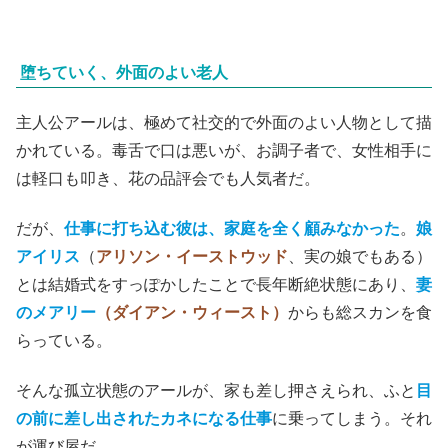
堕ちていく、外面のよい老人
主人公アールは、極めて社交的で外面のよい人物として描
かれている。毒舌で口は悪いが、お調子者で、女性相手に
は軽口も叩き、花の品評会でも人気者だ。
だが、
仕事に打ち込む彼は、家庭を全く顧みなかった
。
娘
アイリス
（
アリソン・イーストウッド
、実の娘でもある）
とは結婚式をすっぽかしたことで長年断絶状態にあり、
妻
のメアリー
（ダイアン・ウィースト）
からも総スカンを食
らっている。
そんな孤立状態のアールが、家も差し押さえられ、ふと
目
の前に差し出されたカネになる仕事
に乗ってしまう。それ
が運び屋だ。