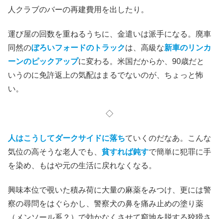
人クラブのバーの再建費用を出したり。
運び屋の回数を重ねるうちに、金遣いは派手になる。廃車
同然の
ぼろいフォードのトラック
は、高級な
新車のリンカ
ーンのピックアップ
に変わる。米国だからか、90歳だと
いうのに免許返上の気配はまるでないのが、ちょっと怖
い。
◇
人はこうしてダークサイドに落ち
ていくのだなあ。こんな
気位の高そうな老人でも、
貧すれば鈍す
で簡単に犯罪に手
を染め、もはや元の生活に戻れなくなる。
興味本位で覗いた積み荷に大量の麻薬をみつけ、更には警
察の尋問をはぐらかし、警察犬の鼻を痛み止めの塗り薬
（メンソール系？）で効かなくさせて窮地を脱する狡猾さ