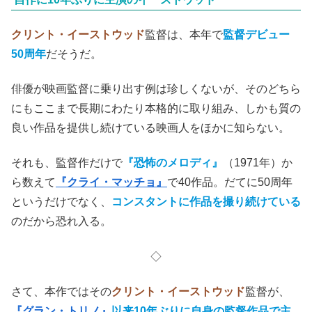
クリント・イーストウッド
監督は、本年で
監督デビュー
50周年
だそうだ。
俳優が映画監督に乗り出す例は珍しくないが、そのどちら
にもここまで長期にわたり本格的に取り組み、しかも質の
良い作品を提供し続けている映画人をほかに知らない。
それも、監督作だけで
『恐怖のメロディ』
（1971年）か
ら数えて
『クライ・マッチョ』
で40作品。だてに50周年
というだけでなく、
コンスタントに作品を撮り続けている
のだから恐れ入る。
◇
さて、本作ではその
クリント・イーストウッド
監督が、
『グラン・トリノ』
以来10年ぶりに自身の監督作品で主