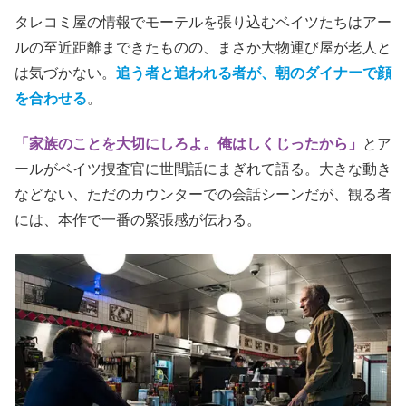
タレコミ屋の情報でモーテルを張り込むベイツたちはアー
ルの至近距離まできたものの、まさか大物運び屋が老人と
は気づかない。
追う者と追われる者が、朝のダイナーで顔
を合わせる
。
「家族のことを大切にしろよ。俺はしくじったから」
とア
ールがベイツ捜査官に世間話にまぎれて語る。大きな動き
などない、ただのカウンターでの会話シーンだが、観る者
には、本作で一番の緊張感が伝わる。