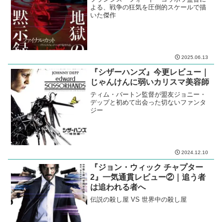
よる、戦争の狂気を圧倒的スケールで描
いた傑作
2025.06.13
『シザーハンズ』今更レビュー｜
じゃんけんに弱いカリスマ美容師
ティム・バートン監督が盟友ジョニー・
デップと初めて出会った切ないファンタ
ジー
2024.12.10
『ジョン・ウィック チャプター
2』一気通貫レビュー②｜追う者
は追われる者へ
伝説の殺し屋 VS 世界中の殺し屋