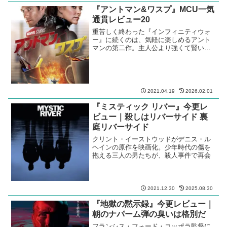
『アントマン&ワスプ』MCU一気
通貫レビュー20
重苦しく終わった『インフィニティウォ
ー』に続くのは、気軽に楽しめるアント
マンの第二作。主人公より強くて賢い、
サイドキックのワスプがついに本格参
戦。
2021.04.19
2026.02.01
『ミスティック リバー』今更レ
ビュー｜殺しはリバーサイド 裏
庭リバーサイド
クリント・イーストウッドがデニス・ル
ヘインの原作を映画化。少年時代の傷を
抱える三人の男たちが、殺人事件で再会
2021.12.30
2025.08.30
『地獄の黙示録』今更レビュー｜
朝のナパーム弾の臭いは格別だ
フランシス・フォード・コッポラ監督に