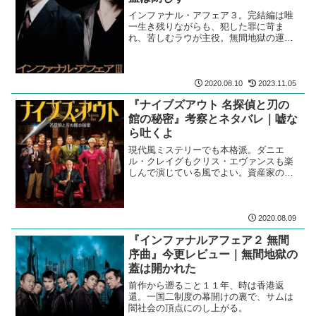
インファナル・アフェア３。完結編は唯
一生き残りながらも、犯した罪に苛ま
れ、苦しむラウが主役。無間地獄の運命
は変えられない。
2020.08.10
2023.11.05
『ナイブズアウト 名探偵と刃の
館の秘密』考察とネタバレ｜嘘な
ら吐くよ
現代風ミステリーでも本格派。ダニエ
ル・クレイグもクリス・エヴァンスも楽
しんで演じている風でよい。資産家の死
は自殺か他殺か。屋敷にいた全員を容疑
者に。
2020.08.09
『インファナルアフェア２ 無間
序曲』今更レビュー｜無間地獄の
蓋は開かれた
前作から遡ること１１年、時は香港返
還。一国二制度の幕開けの裏で、サムは
闇社会の頂点にのし上がる。