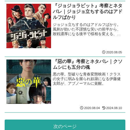
『ジョジョラビット』考察とネタ
バレ｜ジョジョ立ちするのはアド
ルフばかり
ジョジョ立ちするのはアドルフばかり。
風刺が効いた不謹慎な笑いの前半から、
敗戦濃厚になる後半で様相を変える、笑
って泣ける反戦映画。
2020.08.05
『惡の華』考察とネタバレ｜クソ
ムシにも五分の魂
悪の華。型破りな青春変態映画！クラス
の女子に弱みを握られ奴隷になる伊藤健
太郎が、アブノーマルに覚醒。
2020.08.04
2024.08.10
次のページ