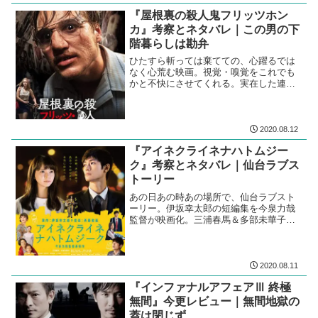
『屋根裏の殺人鬼フリッツホン
カ』考察とネタバレ｜この男の下
階暮らしは勘弁
ひたすら斬っては棄てての、心躍るでは
なく心荒む映画。視覚・嗅覚をこれでも
かと不快にさせてくれる。実在した連続
殺人犯の記録を忠実に再現。
2020.08.12
『アイネクライネナハトムジー
ク』考察とネタバレ｜仙台ラブス
トーリー
あの日あの時あの場所で、仙台ラブスト
ーリー。伊坂幸太郎の短編集を今泉力哉
監督が映画化。三浦春馬＆多部未華子の
三度目の共演。見納めかと思うと切な
い。
2020.08.11
『インファナルアフェアⅢ 終極
無間』今更レビュー｜無間地獄の
蓋は閉じず