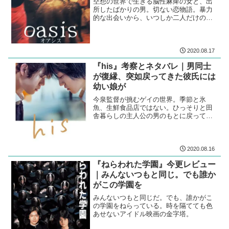
空想の世界で生きる脳性麻痺の女と、出
所したばかりの男。切ない恋物語。暴力
的な出会いから、いつしか二人だけの世
界が広がっていく。イ・チャンドン監督
の最高傑作。
2020.08.17
『his』考察とネタバレ｜男同士
が復縁、突如戻ってきた彼氏には
幼い娘が
今泉監督が挑むゲイの世界。季節と氷
魚、生鮮食品店ではない。ひっそりと田
舎暮らしの主人公の男のもとに戻ってき
た昔の彼氏。その隣には幼い娘がいた。
2020.08.16
『ねらわれた学園』今更レビュー
｜みんないつもと同じ。でも誰か
がこの学園を
みんないつもと同じだ。でも、誰かがこ
の学園をねらっている。時を隔てても色
あせないアイドル映画の金字塔。