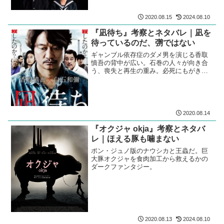
2020.08.15
2024.08.10
『凪待ち』考察とネタバレ｜凪を
待っているのだ、彅ではない
ギャンブル依存症のダメ男を演じる香取
慎吾の背中が広い。石巻の人々が向き合
う、喪失と再生の重み。必死にもがきな
がらも、また賭け事勝負の世界が彼を招
き寄せる。
2020.08.14
『オクジャ okja』考察とネタバ
レ｜ほえる豚も噛まない
ポン・ジュノ版のナウシカと王蟲だ。巨
大豚オクジャを食肉加工から救えるかの
ダークファンタジー。
2020.08.13
2024.08.10