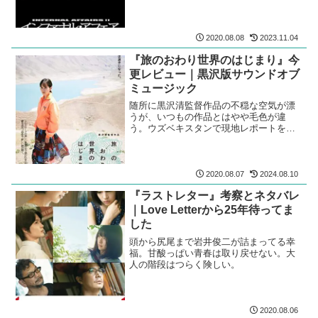
2020.08.08
2023.11.04
『旅のおわり世界のはじまり』今
更レビュー｜黒沢版サウンドオブ
ミュージック
随所に黒沢清監督作品の不穏な空気が漂
うが、いつもの作品とはやや毛色が違
う。ウズベキスタンで現地レポートを撮
る撮影クルー。歌姫として絶唱する前田
敦子。
2020.08.07
2024.08.10
『ラストレター』考察とネタバレ
｜Love Letterから25年待ってま
した
頭から尻尾まで岩井俊二が詰まってる幸
福。甘酸っぱい青春は取り戻せない。大
人の階段はつらく険しい。
2020.08.06