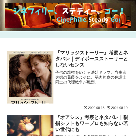
『マリッジストーリー』考察とネ
タバレ｜ディボースストーリーと
しないセンス
子供の親権をめぐる法廷ドラマ。当事者
夫婦の葛藤をよそに、弱肉強食の弁護士
同士の代理戦争が熾烈。
2020.08.18
2024.08.10
『オアシス』考察とネタバレ｜親
指シフトもワープロも知らない若
い世代にも