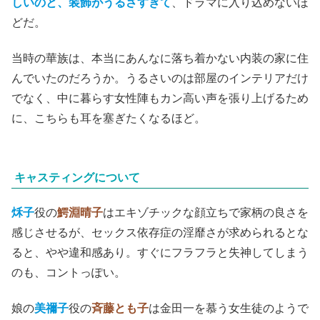
しいのと、装飾がうるさすぎて
、ドラマに入り込めないほ
どだ。
当時の華族は、本当にあんなに落ち着かない内装の家に住
んでいたのだろうか。うるさいのは部屋のインテリアだけ
でなく、中に暮らす女性陣もカン高い声を張り上げるため
に、こちらも耳を塞ぎたくなるほど。
キャスティングについて
秌子
役の
鰐淵晴子
はエキゾチックな顔立ちで家柄の良さを
感じさせるが、セックス依存症の淫靡さが求められるとな
ると、やや違和感あり。すぐにフラフラと失神してしまう
のも、コントっぽい。
娘の
美禰子
役の
斉藤とも子
は金田一を慕う女生徒のようで