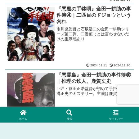
『悪魔の手毬唄』金田一耕助の事
件簿④｜二匹目のドジョウという
勿れ
市川崑監督と石坂浩二の金田一耕助シリ
ーズ第二弾。二番煎じとは言わせないだ
けの重厚感あり
2024.01.11
2024.12.20
『悪霊島』金田一耕助の事件簿⑩
｜推理の鉄人、鹿賀丈史
巨匠・篠田正浩監督が初めて手掛けた横
溝正史のミステリー。主演は鹿賀丈史。
ホーム
検索
サイドバー
2025.07.18