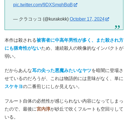
pic.twitter.com/9DXSmqhBqB
— クラコッコ (@kurakokk)
October 17, 2024
本作は殺される
被害者に中高年男性が多く、また殺され方
にも猟奇性がない
ため、連続殺人の映像的なインパクトが
弱い。
だからあんな
耳の尖った悪魔みたいなヤツ
を暗闇に登場さ
せているのだろうが、これは物語的には意味がなく、単に
スケキヨ
の二番煎じにしか見えない。
フルート自体の必然性が感じられない内容になってしまっ
たので、最後に
宮内淳
が砂丘で吹くフルートも空回りして
いる。