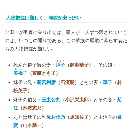
人物把握は難しく、洋館が安っぽい
金田一が調査に乗り出せば、家人が一人ずつ殺されていく
のは、いつもの通りである。この華族の屋敷に暮らす者た
ちの人物把握が難しい。
あきこ
死んだ椿子爵の妻・
秌子
（鰐淵晴子）
、その娘・
みねこ
美禰子
（斉藤とも子）
秌子の兄・
新宮利彦
（石濱朗）
とその妻・
華子
（村
松英子）
秌子の伯父・
玉虫公丸
（小沢栄太郎）
とその妾・
菊
江
（池波志乃）
あとは秌子の乳母
お信乃
（原知佐子）
と主治医の
目
賀
（山本麟一）