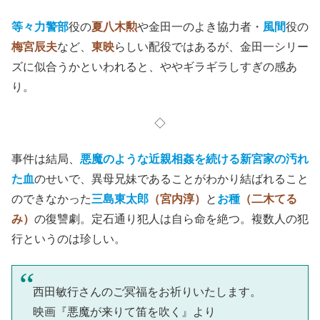
等々力警部
役の
夏八木勲
や金田一のよき協力者・
風間
役の
梅宮辰夫
など、
東映
らしい配役ではあるが、金田一シリー
ズに似合うかといわれると、ややギラギラしすぎの感あ
り。
◇
事件は結局、
悪魔のような近親相姦を続ける新宮家の汚れ
た血
のせいで、異母兄妹であることがわかり結ばれること
のできなかった
三島東太郎
（宮内淳）
と
お種
（二木てる
み）
の復讐劇。定石通り犯人は自ら命を絶つ。複数人の犯
行というのは珍しい。
西田敏行さんのご冥福をお祈りいたします。
映画『悪魔が来りて笛を吹く』より