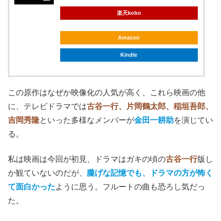
楽天kobo
Amazon
Kindle
この原作はなぜか映像化の人気が高く、これら映画の他
に、テレビドラマでは
古谷一行、片岡鶴太郎、稲垣吾郎、
吉岡秀隆
といった多様なメンバーが
金田一耕助
を演じてい
る。
私は映画は今回が初見、ドラマはガキの頃の
古谷一行
版し
か観ていないのだが、
朧げな記憶でも、ドラマの方が怖く
て面白かった
ように思う。
フルートの曲も恐ろし気だっ
た。