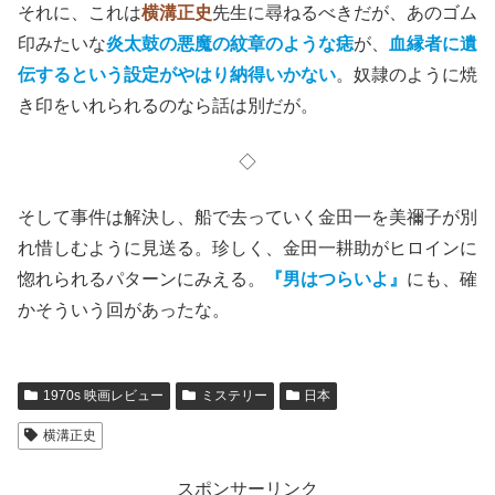
それに、これは
横溝正史
先生に尋ねるべきだが、あのゴム
印みたいな
炎太鼓の悪魔の紋章のような痣
が、
血縁者に遺
伝するという設定がやはり納得いかない
。奴隷のように焼
き印をいれられるのなら話は別だが。
◇
そして事件は解決し、船で去っていく金田一を美禰子が別
れ惜しむように見送る。珍しく、金田一耕助がヒロインに
惚れられるパターンにみえる。
『男はつらいよ』
にも、確
かそういう回があったな。
1970s 映画レビュー
ミステリー
日本
横溝正史
スポンサーリンク