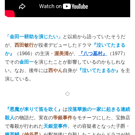
「
金田一耕助を演じたい」
と以前から語っていたそうだ
が、
西田敏行
が役者デビューしたドラマ
『泣いてたまる
か』
（1966）の主演・
渥美清
が、
『八つ墓村』
（1977）
でその
金田一
を演じたことが影響しているのかもしれな
い。なお、後年には
西やん
自身が
『泣いてたまるか』
を主
演している。
◇
『悪魔が来りて笛を吹く』
は
没落華族の一家に起きる連続
殺人
の物語だ。実在の
帝銀事件
をモチーフにした、宝飾店
で毒殺が行われた
天銀堂事件
。その容疑者となった子爵・
椿英輔
（仲谷昇）
が釈放後に自殺したことからドラマが始