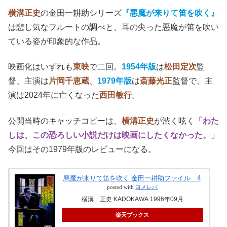
横溝正史
の金田一耕助シリーズ
『悪魔が来りて笛を吹く』
は悲し気なフルートの調べと、耳の尖った悪魔が笛を吹い
ている姿が印象的な作品。
映画化はいずれも
東映
で二回。
1954年版
は
松田定次
監
督、主演は
片岡千恵蔵
、
1979年版
は
斎藤光正
監督で、主
演は2024年に亡くなった
西田敏行
。
公開当時のキャッチコピーは、
横溝正史
が渋く呟く
「わた
しは、この恐ろしい小説だけは映画にしたくなかった。」
今回はその1979年版のレビューになる。
悪魔が来りて笛を吹く 金田一耕助ファイル 4
posted with
ヨメレバ
横溝 正史 KADOKAWA 1996年09月
楽天ブックス