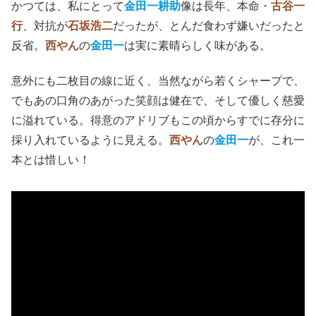
かつては、私にとって
金田一耕助
像は長年、本命・
古谷一
行
、対抗が
石坂浩二
だったが、とんだ食わず嫌いだったと
反省。
西やん
の
金田一
は実に素晴らしく味がある。
意外にも二枚目の線に近く、当然ながら若くシャープで、
でもあの口角のあがった笑顔は健在で、そして優しく慈愛
に溢れている。得意のアドリブもこの頃からすでに存分に
採り入れているように見える。
西やん
の
金田一
が、これ一
本とは惜しい！