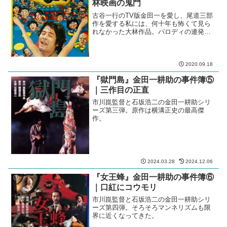
林映画の鬼門
古谷一行のTV版金田一を愛し、尾道三部
作を愛する私には、何十年も怖くて見ら
れなかった大林作品。パロディの連発に
忙しく、誰もストーリーに関心を払わな
い怪作。
2020.09.18
『獄門島』金田一耕助の事件簿⑤
｜三作目の正直
市川崑監督と石坂浩二の金田一耕助シリ
ーズ第三弾。原作は横溝正史の最高傑
作。
2024.03.28
2024.12.06
『女王蜂』金田一耕助の事件簿⑥
｜口紅にコウモリ
市川崑監督と石坂浩二の金田一耕助シリ
ーズ第四弾。そろそろマンネリズムも限
界に近くなってきた。