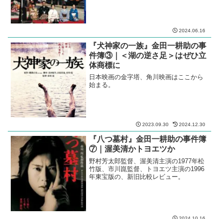
2024.06.16
『犬神家の一族』金田一耕助の事
件簿③｜＜湖の逆さ足＞はぜひ立
体商標に
日本映画の金字塔、角川映画はここから
始まる。
2023.09.30
2024.12.30
『八つ墓村』金田一耕助の事件簿
⑦｜渥美清かトヨエツか
野村芳太郎監督、渥美清主演の1977年松
竹版、市川崑監督、トヨエツ主演の1996
年東宝版の、新旧比較レビュー。
2024.10.16