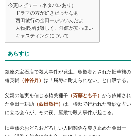
今更レビュー（ネタバレあり）
ドラマの方が好きだったなあ
西田敏行の金田一がいいんだよ
人物把握は難しく、洋館が安っぽい
キャスティングについて
あらすじ
銀座の宝石店で殺人事件が発生。容疑者とされた旧華族の
椿英輔
（仲谷昇）
は「屈辱に耐えられない」と自殺する。
父親の無実を信じる椿美禰子
（斉藤とも子）
から依頼され
た金田一耕助
（西田敏行）
は、椿邸で行われた奇妙な占い
に立ち会うが、その夜、屋敷で殺人事件が起こる。
旧華族のおどろおどろしい人間関係を突き止めた金田一