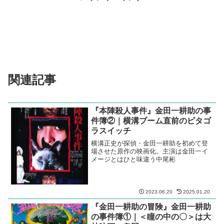
関連記事
『本陣殺人事件』金田一耕助の事
件簿②｜横溝ブーム直前のピタゴ
ラスイッチ
横溝正史が探偵・金田一耕助を初めて登
場させた原作の映画化。主演は金田一イ
メージとはひと味違う中尾彬
2023.06.20
2025.01.20
『金田一耕助の冒険』金田一耕助
の事件簿①｜＜瞳の中の〇＞は大