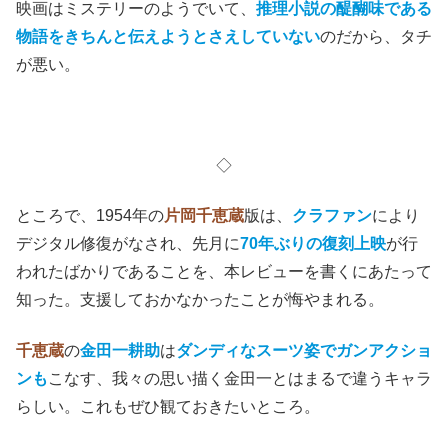
映画はミステリーのようでいて、
推理小説の醍醐味である
物語をきちんと伝えようとさえしていない
のだから、タチ
が悪い。
◇
ところで、1954年の
片岡千恵蔵
版は、
クラファン
により
デジタル修復がなされ、先月に
70年ぶりの復刻上映
が行
われたばかりであることを、本レビューを書くにあたって
知った。支援しておかなかったことが悔やまれる。
千恵蔵
の
金田一耕助
は
ダンディなスーツ姿でガンアクショ
ンも
こなす、我々の思い描く金田一とはまるで違うキャラ
らしい。これもぜひ観ておきたいところ。