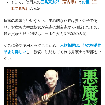
そして、使用人の
三島東太郎
（宮内淳）
と
お種
（二
木てるみ）
の兄妹
椿家の屋敷といいながら、中心的な存在は妻・秌子であ
り、資産も大半は彼女が実家の新宮家から相続したもの。
貧乏貴族の兄・利彦も、玉虫伯父も新宮家の人間。
そこに妾や使用人も混じるため、
人物相関は、他の横溝作
品より難しい
し、親切に説明してくれる弁護士や警部もい
ない。