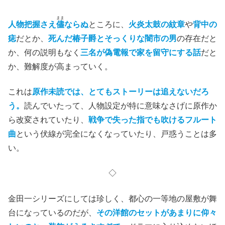
まま
人物把握さえ
儘
ならぬ
ところに、
火炎太鼓の紋章
や
背中の
痣
だとか、
死んだ椿子爵とそっくりな闇市の男
の存在だと
か、何の説明もなく
三名が偽電報で家を留守にする話
だと
か、難解度が高まっていく。
これは
原作未読では、とてもストーリーは追えないだろ
う。
読んでいたって、人物設定が特に意味なさげに原作か
ら改変されていたり、
戦争で失った指でも吹けるフルート
曲
という伏線が完全になくなっていたり、戸惑うことは多
い。
◇
金田一シリーズにしては珍しく、都心の一等地の屋敷が舞
台になっているのだが、
その洋館のセットがあまりに仰々