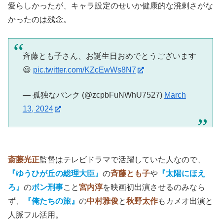
愛らしかったが、キャラ設定のせいか健康的な溌剌さがな
かったのは残念。
斉藤とも子さん、お誕生日おめでとうございます
😃
pic.twitter.com/KZcEwWs8N7
— 孤独なパンク (@zcpbFuNWhU7527)
March
13, 2024
斎藤光正
監督はテレビドラマで活躍していた人なので、
『ゆうひが丘の総理大臣』
の
斉藤とも子
や
『太陽にほえ
ろ』
の
ボン刑事
こと
宮内淳
を映画初出演させるのみなら
ず、
『俺たちの旅』
の
中村雅俊
と
秋野太作
もカメオ出演と
人脈フル活用。