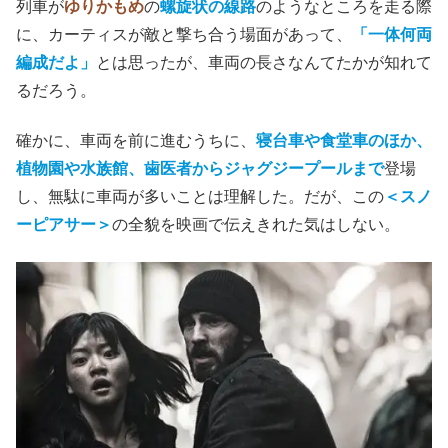
(C)2013 SNOWPIERCER LTD.CO. ALL RIGHTS RESERVED
列車の狭さを活かせていない
私の想像力が及ばなかったのかもしれないが、
最後尾車両
から一つずつ前の車両に戦線を進めていき、エンジンのあ
る先頭車両を占領
しようという構想自体が、ショボいスケ
ールにしか見えない。
列車が
ゆりかもめ
の
螺旋状の線路
のようなところを走る際
に、カーティスが敵と撃ち合う場面があって、
「一体何両
編成だよ」
とは思ったが、車両の長さなんてたかが知れて
るだろう。
確かに、車両を前に進むうちに、
寝台車や食堂車のほか、
植物園や水族館、歯医者からジャグジープールまで
登場