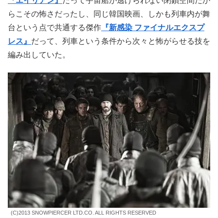
この映画の設定をベースに、
2020年から米国でテレビド
ラマ
が放映されたが、この
永久機関列車は1001両編成
だ
そうだ。そりゃ、映画向きではない。ドラマだって何シー
ズンも必要だろう。
とはいえ、
1001両もあるという列車の大きさや長さを表
現できていない
ことは、マイナス面だけではない。戦いの
場が狭いことは、
息苦しさや恐怖感を伝えるのにはもって
こい
の筈だからだ。
『エイリアン』
だって宇宙船が逃げられない閉鎖空間だか
らこその怖さだったし、同じ韓国映画、しかも列車内が舞
台という点で共通する傑作
『新感染 ファイナルエクスプ
レス』
だって、列車という条件から次々と怖がらせる技を
編み出していた。