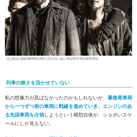
ス
（ソン・ガンホ）
らと力を合わせて、先頭車両に君臨す
るオーナーの
ウィルフォード
（エド・ハリス）
と対決する
物語。
大陸を走り続ける列車の周囲は氷河期世界であり、カメラ
は基本、列車から外には出ない。