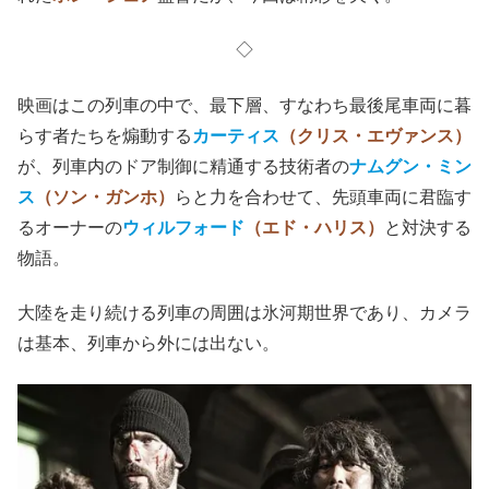
く氷河期に突入するのなら、もう少し見せ場が作れただろ
うに。
先月亡くなった
オリヴィア・ハッセー
出演の
『復活の日』
（1980）の人類滅亡までのスペクタクルに比べると、何
と味気ないことか。
薬品の思わぬ影響で地球規模の被害を受ける導入部分を
『グエムル-漢江の怪物-』
ではあんなに鮮やかに見せてく
れた
ポン・ジュノ
監督だが、今回は精彩を欠く。
◇
映画はこの列車の中で、最下層、すなわち最後尾車両に暮
らす者たちを煽動する
カーティス
（クリス・エヴァンス）
が、列車内のドア制御に精通する技術者の
ナムグン・ミン