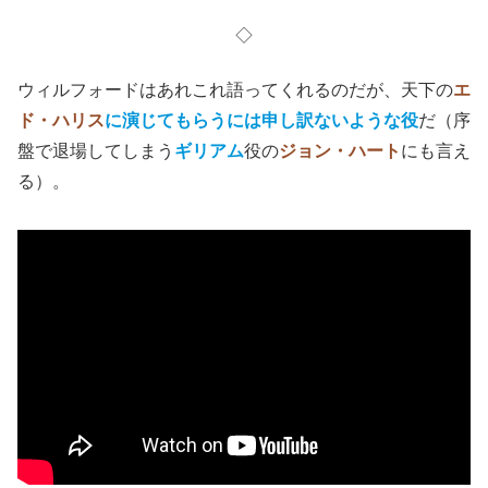
さて、いよいよ先頭車両に到達しそうになった時に、
ナム
グン
（ソン・ガンホ）
は
カーティス
（クリス・エヴァン
ス）
に対し、
「先頭車両ではなく、車両から外に出る扉を
開けよう」
と言い出す。ナムグンによれば、外気温が少し
ずつ上昇しているらしい。
唐突にそう言われても、ここで敵の大将とぶつからなけれ
ば、映画としてはけじめがつかない。こうしてカーティス
は、ついにラスボスの
ウィルフォード
（エド・ハリス）
と
対峙する。
◇
ウィルフォードはあれこれ語ってくれるのだが、天下の
エ
ド・ハリス
に演じてもらうには申し訳ないような役
だ（序
盤で退場してしまう
ギリアム
役の
ジョン・ハート
にも言え
る）。