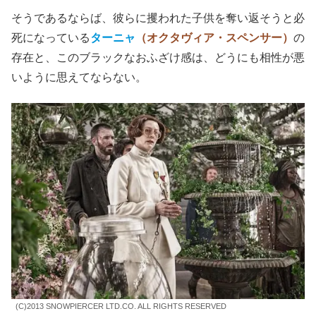
敵陣営、即ち上位階級層の
メイソン
を演じた
ティルダ・ス
ウィントン
の怪演は認めるが、
ポン・ジュノ
監督と組んだ
次作の
『オクジャ/okja』
ならともかく、本作にああいう
ぶっ飛んだキャラは馴染んでいたのか。
ティルダ・スウィントン
の悪役キャラや、小学校の風変り
な授業、
コーヒー寒天
みたいな
プロテインの製造工場
な
ど、
ティム・バートン
監督の
『チャーリーとチョコレート
工場』
的な世界をねらったのかもしれない。
そうであるならば、彼らに攫われた子供を奪い返そうと必
死になっている
ターニャ
（オクタヴィア・スペンサー）
の
存在と、このブラックなおふざけ感は、どうにも相性が悪
いように思えてならない。