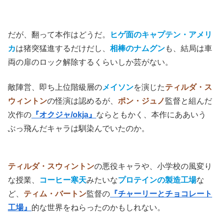
(C)2013 SNOWPIERCER LTD.CO. ALL RIGHTS RESERVED
だが、
翻って本作はどうだ。
ヒゲ面のキャプテン・アメリ
カ
は猪突猛進するだけだし、
相棒のナムグン
も、結局は車
両の扉のロック解除するくらいしか芸がない。