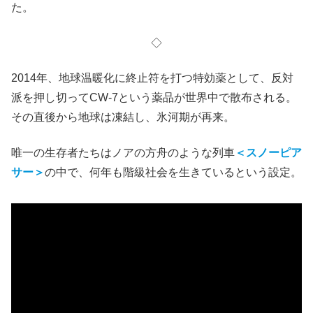
今更レビュー（まずはネタバレなし）
この設定に没入できない
韓国映画界の鬼才
ポン・ジュノ
監督が初めて撮った英語作
品である
『スノーピアサー』
は、グラフィックノベル
『Le Transperceneige』
の映画化であるが、
二時間では
この原作の世界観が伝えきれなかった
のではないか。
公開時以来久々に観たが、やはり途中で退屈してしまっ
た。
◇
2014年、地球温暖化に終止符を打つ特効薬として、反対
派を押し切ってCW-7という薬品が世界中で散布される。
その直後から地球は凍結し、氷河期が再来。