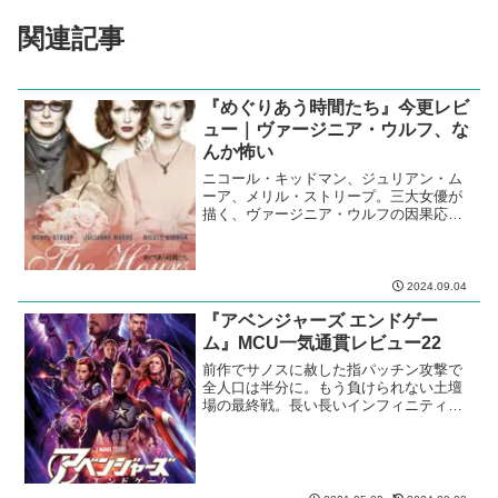
2010s 映画レビュー
SF
韓国
エド・ハリス
オクタヴィア・スペンサー
クリス・エヴァンス
ジョン・ハート
ソン・ガンホ
ティルダ・スウィントン
ポン・ジュノ
スポンサーリンク
関連記事
『めぐりあう時間たち』今更レビ
ュー｜ヴァージニア・ウルフ、な
んか怖い
ニコール・キッドマン、ジュリアン・ム