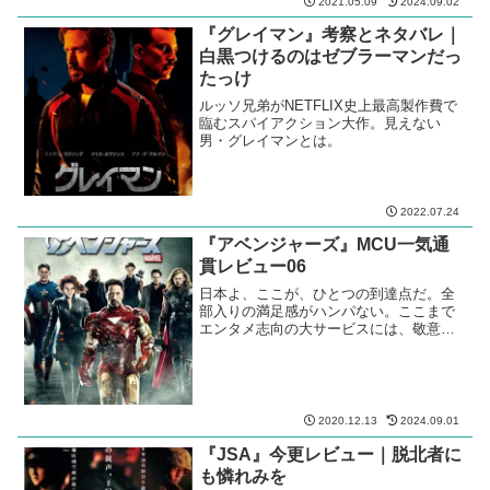
ーア、メリル・ストリープ。三大女優が
描く、ヴァージニア・ウルフの因果応
報。
2024.09.04
『アベンジャーズ エンドゲー
ム』MCU一気通貫レビュー22
前作でサノスに赦した指パッチン攻撃で
全人口は半分に。もう負けられない土壇
場の最終戦。長い長いインフィニティ・
サーガがついに終焉を。
2021.05.09
2024.09.02
『グレイマン』考察とネタバレ｜
白黒つけるのはゼブラーマンだっ
たっけ
ルッソ兄弟がNETFLIX史上最高製作費で
臨むスパイアクション大作。見えない
男・グレイマンとは。