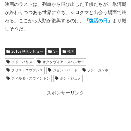
また、ウィルフォードの動かす永久機関のエンジンには、
狭いスペースで牛馬のように働き続ける労働者が必要だっ
た。
スペースの制約上、低身長の子供が必要
で、そのため
にターニャの息子を攫ったのだった。
何だよ、それじゃ永久機関じゃないじゃん。
このブラック
なオチの付け方も、
ティム・バートン
風味だ。
映画のラストは、列車から飛び出した子供たちが、氷河期
が終わりつつある世界に立ち、シロクマと出会う場面で終
わる。ここから人類が復興するのは、
『復活の日』
より厳
しそうだ。