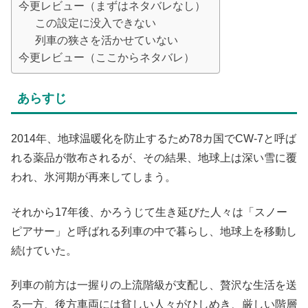
今更レビュー（まずはネタバレなし）
この設定に没入できない
列車の狭さを活かせていない
今更レビュー（ここからネタバレ）
あらすじ
2014年、地球温暖化を防止するため78カ国でCW-7と呼ば
れる薬品が散布されるが、その結果、地球上は深い雪に覆
われ、氷河期が再来してしまう。
それから17年後、かろうじて生き延びた人々は「スノー
ピアサー」と呼ばれる列車の中で暮らし、地球上を移動し
続けていた。
列車の前方は一握りの上流階級が支配し、贅沢な生活を送
る一方、後方車両には貧しい人々がひしめき、厳しい階層