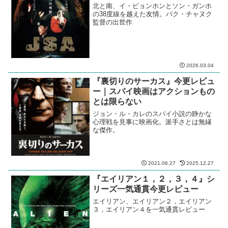
2022.07.24
『アベンジャーズ』MCU一気通
貫レビュー06
日本よ、ここが、ひとつの到達点だ。全
部入りの満足感がハンパない。ここまで
エンタメ志向の大サービスには、敬意を
表する。
2020.12.13
2024.09.01
『JSA』今更レビュー｜脱北者に
も憐れみを
北と南、イ・ビョンホンとソン・ガンホ
の38度線を越えた友情。パク・チャヌク
監督の出世作
2026.03.04
『裏切りのサーカス』今更レビュ