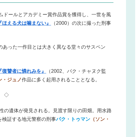
ムドールとアカデミー賞作品賞を獲得し、一世を風
『ほえる犬は噛まない』
（2000）の次に撮った刑事
感のあった一作目とは大きく異なる堂々のサスペン
『復讐者に憐れみを』
（2002、パク・チャヌク監
ン・ジュノ
作品に多く起用されることとなる。
◇
性の遺体が発見される。見渡す限りの田畑。用水路
を検証する地元警察の刑事
パク・トゥマン
（ソン・