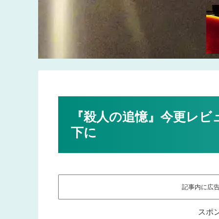
『殺人の追憶』今更レビ
下に
記事内に広
スポ