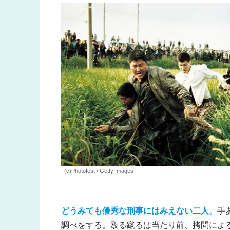
(c)Photofest / Getty Images
どうみても優秀な刑事にはみえない二人。
手
調べをする。殴る蹴るは当たり前、拷問によ