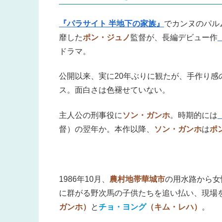
『パラサイト 半地下の家族』
でカンヌのパル
靡した
ポン・ジュノ
監督が、長編デビュー作
ドラマ。
公開以来、実に20年ぶりに観たが、手作り
ス。面白さは色褪せていない。
主人公の刑事役に
ソン・ガンホ
。時期的には
督）の翌年か。本作以降、
ソン・ガンホ
は
ポ
1986年10月、
農村地帯華城市
の用水路から女
に群がる野次馬の子供たちを追い払い、現場
ガンホ）
と
チョ・ヨング
（キム・レハ）
。