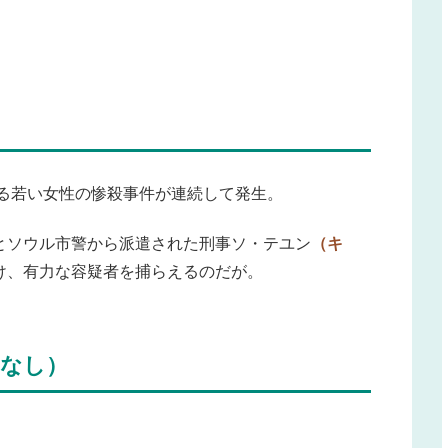
よる若い女性の惨殺事件が連続して発生。
とソウル市警から派遣された刑事ソ・テユン
（キ
け、有力な容疑者を捕らえるのだが。
なし）