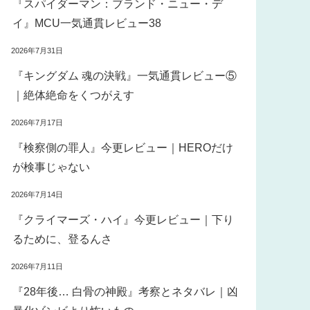
『スパイダーマン：ブランド・ニュー・デ
イ』MCU一気通貫レビュー38
2026年7月31日
『キングダム 魂の決戦』一気通貫レビュー⑤
｜絶体絶命をくつがえす
2026年7月17日
『検察側の罪人』今更レビュー｜HEROだけ
が検事じゃない
2026年7月14日
『クライマーズ・ハイ』今更レビュー｜下り
るために、登るんさ
2026年7月11日
『28年後… 白骨の神殿』考察とネタバレ｜凶