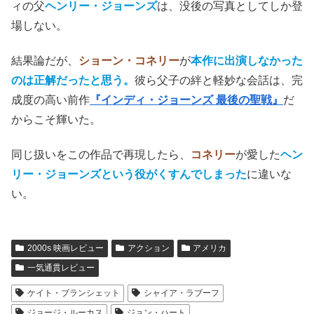
ィの父
ヘンリー・ジョーンズ
は、没後の写真としてしか登
場しない。
結果論だが、
ショーン・コネリー
が
本作に出演しなかった
のは正解だった
と思う
。
彼ら父子の絆と軽妙な会話は、完
成度の高い前作
『インディ・ジョーンズ 最後の聖戦』
だ
からこそ輝いた。
同じ扱いをこの作品で再現したら、
コネリー
が愛した
ヘン
リー・ジョーンズという役がくすんでしまった
に違いな
い。
2000s 映画レビュー
アクション
アメリカ
一気通貫レビュー
ケイト・ブランシェット
シャイア・ラブーフ
ジョージ・ルーカス
ジョン・ハート