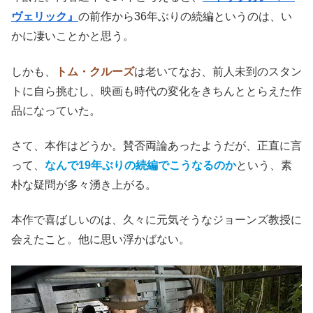
ヴェリック』
の前作から36年ぶりの続編というのは、い
かに凄いことかと思う。
しかも、
トム・クルーズ
は老いてなお、前人未到のスタン
トに自ら挑むし、映画も時代の変化をきちんととらえた作
品になっていた。
さて、本作はどうか。賛否両論あったようだが、正直に言
って、
なんで19年ぶりの続編でこうなるのか
という、素
朴な疑問が多々湧き上がる。
本作で喜ばしいのは、久々に元気そうなジョーンズ教授に
会えたこと。他に思い浮かばない。