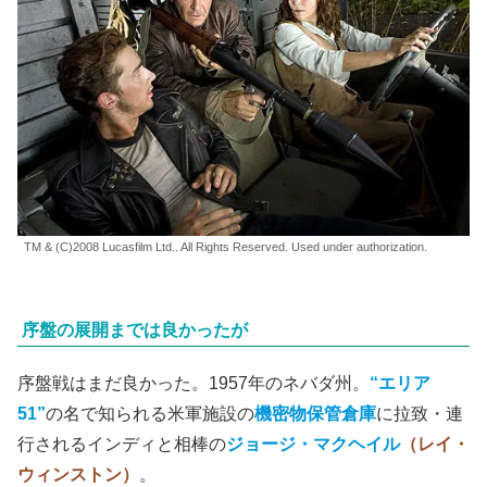
TM & (C)2008 Lucasfilm Ltd.. All Rights Reserved. Used under authorization.
序盤の展開までは良かったが
序盤戦はまだ良かった。1957年のネバダ州。
“エリア
51”
の名で知られる米軍施設の
機密物保管倉庫
に拉致・連
行されるインディと相棒の
ジョージ・マクヘイル
（レイ・
ウィンストン）
。