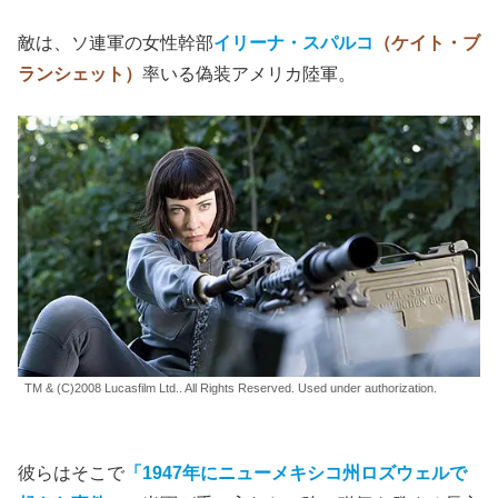
敵は、ソ連軍の女性幹部
イリーナ・スパルコ
（ケイト・ブ
ランシェット）
率いる偽装アメリカ陸軍。
TM & (C)2008 Lucasfilm Ltd.. All Rights Reserved. Used under authorization.
彼らはそこで
「1947年にニューメキシコ州ロズウェルで