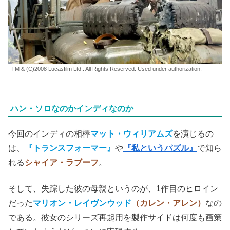
TM & (C)2008 Lucasfilm Ltd.. All Rights Reserved. Used under authorization.
ハン・ソロなのかインディなのか
今回のインディの相棒
マット・ウィリアムズ
を演じるの
は、
『トランスフォーマー』
や
『私というパズル』
で知ら
れる
シャイア・ラブーフ
。
そして、失踪した彼の母親というのが、1作目のヒロイン
だった
マリオン・レイヴンウッド
（カレン・アレン）
なの
である。彼女のシリーズ再起用を製作サイドは何度も画策