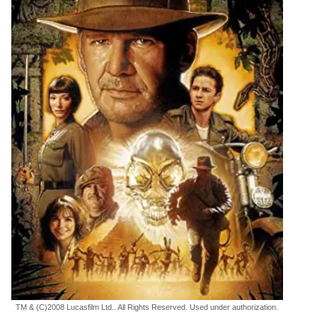
TM & (C)2008 Lucasfilm Ltd.. All Rights Reserved. Used under authorization.