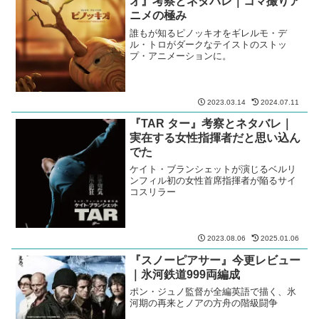
オ』考察とネタバレ｜コマ撮りア
ニメの極み
誰もが知るピノッキオをギレルモ・デ
ル・トロがダークなテイストのストッ
プ・アニメーションに。
2023.03.14
2024.07.11
『TAR ター』考察とネタバレ｜
実在する女性指揮者だと思い込ん
でた
ケイト・ブランシェットが演じるベルリ
ンフィル初の女性首席指揮者が陥るサイ
コスリラー
2023.08.06
2025.01.06
『スノーピアサー』今更レビュー
｜氷河鉄道999両編成
ポン・ジュノ監督が全編英語で描く、氷
河期の再来とノアの方舟の階級闘争