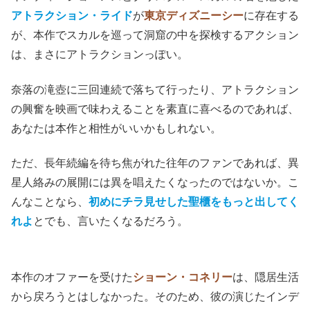
アトラクション・ライド
が
東京ディズニーシー
に存在する
が、本作でスカルを巡って洞窟の中を探検するアクション
は、まさにアトラクションっぽい。
奈落の滝壺に三回連続で落ちて行ったり、アトラクション
の興奮を映画で味わえることを素直に喜べるのであれば、
あなたは本作と相性がいいかもしれない。
ただ、長年続編を待ち焦がれた往年のファンであれば、異
星人絡みの展開には異を唱えたくなったのではないか。こ
んなことなら、
初めにチラ見せした聖櫃をもっと出してく
れよ
とでも、言いたくなるだろう。
本作のオファーを受けた
ショーン・コネリー
は、隠居生活
から戻ろうとはしなかった。そのため、彼の演じたインデ