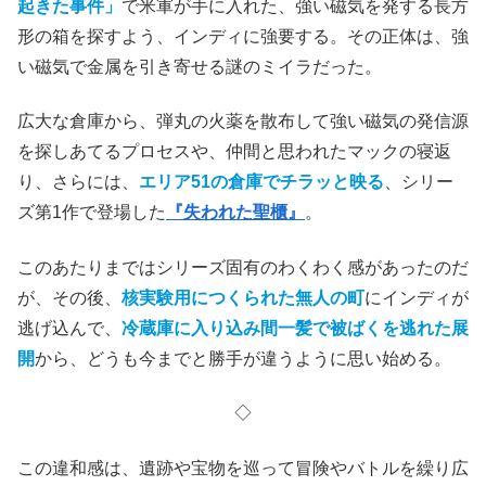
起きた事件」
で米軍が手に入れた、強い磁気を発する長方
形の箱を探すよう、インディに強要する。その正体は、強
い磁気で金属を引き寄せる謎のミイラだった。
広大な倉庫から、弾丸の火薬を散布して強い磁気の発信源
を探しあてるプロセスや、仲間と思われたマックの寝返
り、さらには、
エリア51の倉庫でチラッと映る
、シリー
ズ第1作で登場した
『失われた聖櫃』
。
このあたりまではシリーズ固有のわくわく感があったのだ
が、その後、
核実験用につくられた無人の町
にインディが
逃げ込んで、
冷蔵庫に入り込み間一髪で被ばくを逃れた展
開
から、どうも今までと勝手が違うように思い始める。
◇
この違和感は、遺跡や宝物を巡って冒険やバトルを繰り広