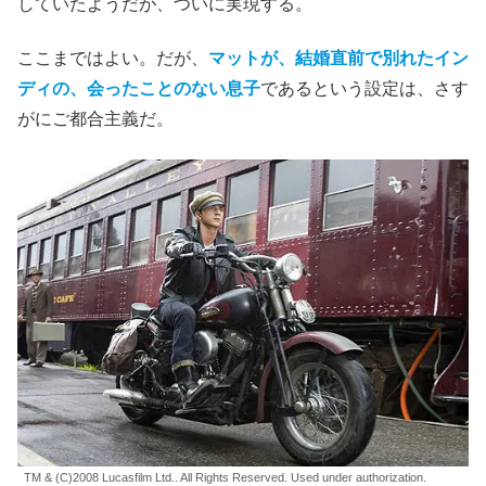
していたようだが、ついに実現する。
ここまではよい。だが、
マットが、結婚直前で別れたイン
ディの、会ったことのない息子
であるという設定は、さす
がにご都合主義だ。
TM & (C)2008 Lucasfilm Ltd.. All Rights Reserved. Used under authorization.