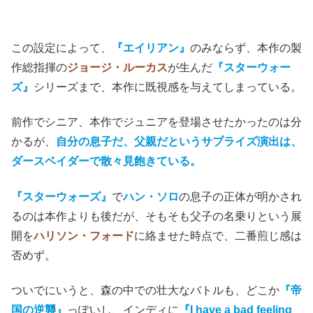
この設定によって、
『エイリアン』
のみならず、本作の製
作総指揮の
ジョージ・ルーカス
が生んだ
『スターウォー
ズ』
シリーズまで、
本作に
既視感を与えてしまっている。
前作でシニア、本作でジュニアを登場させたかったのは分
かるが、
自分の息子だ、父親だというサプライズ演出は、
ダースベイダーで散々見飽きている。
『スターウォーズ』
で
ハン・ソロ
の息子の正体が明かされ
るのは本作よりも後だが、そもそも父子の名乗りという展
開を
ハリソン・フォード
に絡ませた時点で、二番煎じ感は
否めず。
ついでにいうと、森の中での壮大なバトルも、どこか
『帝
国の逆襲』
っぽいし、インディに
『I have a bad feeling