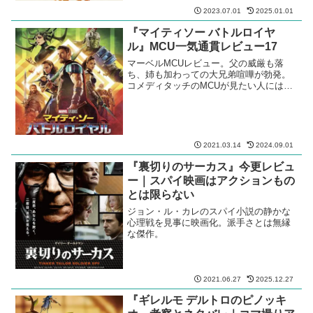
2023.07.01
2025.01.01
『マイティソー バトルロイヤ
ル』MCU一気通貫レビュー17
マーベルMCUレビュー。父の威厳も落
ち、姉も加わっての大兄弟喧嘩が勃発。
コメディタッチのMCUが見たい人には向
いている。
2021.03.14
2024.09.01
『裏切りのサーカス』今更レビュ
ー｜スパイ映画はアクションもの
とは限らない
ジョン・ル・カレのスパイ小説の静かな
心理戦を見事に映画化。派手さとは無縁
な傑作。
2021.06.27
2025.12.27
『ギレルモ デルトロのピノッキ