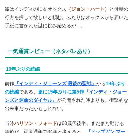
彼はインディの旧友オックス
（ジョン・ハート）
と母親の
行方を捜して欲しいと頼む。ふたりはオックスから届いた
手紙に書かれた謎に挑み始めるが…。
一気通貫レビュー（ネタバレあり）
19年ぶりの続編
前作
『インディ・ジョーンズ 最後の聖戦』
から
19年ぶり
の続編
である。
更に15年ぶりに第5作
『インディ・ジョー
ンズと運命のダイヤル』
が公開された時よりも、衝撃的な
出来事だったかもしれない。
当時
ハリソン・フォード
は60歳代後半。まだまだ動ける
年齢だ。両者通年で34年と考えると、
『トップガン マー