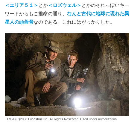
＜エリア５１＞
とか
＜ロズウェル＞
とかのそれっぽいキー
ワードからもご推察の通り、
なんと古代に地球に現れた異
星人の頭蓋骨
なのである。これにはがっかりした。
TM & (C)2008 Lucasfilm Ltd.. All Rights Reserved. Used under authorization.