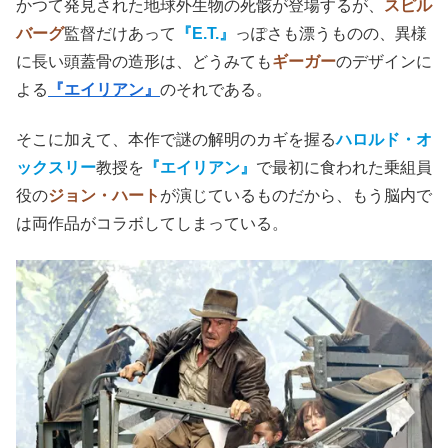
かつて発見された地球外生物の死骸が登場するが、
スピル
バーグ
監督だけあって
『E.T.』
っぽさも漂うものの、異様
に長い頭蓋骨の造形は、どうみても
ギーガー
のデザインに
よる
『エイリアン』
のそれである。
そこに加えて、本作で謎の解明のカギを握る
ハロルド・オ
ックスリー
教授を
『エイリアン』
で最初に食われた乗組員
役の
ジョン・ハート
が演じているものだから、もう脳内で
は両作品がコラボしてしまっている。