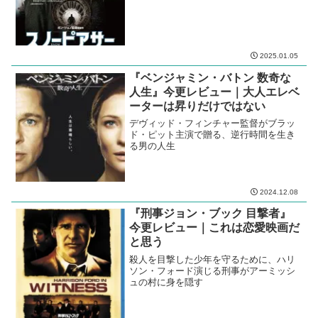
2025.01.05
『ベンジャミン・バトン 数奇な
人生』今更レビュー｜大人エレベ
ーターは昇りだけではない
デヴィッド・フィンチャー監督がブラッ
ド・ピット主演で贈る、逆行時間を生き
る男の人生
2024.12.08
『刑事ジョン・ブック 目撃者』
今更レビュー｜これは恋愛映画だ
と思う
殺人を目撃した少年を守るために、ハリ
ソン・フォード演じる刑事がアーミッシ
ュの村に身を隠す