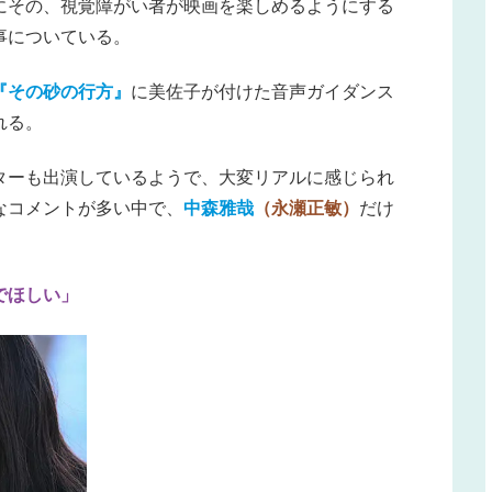
にその、視覚障がい者が映画を楽しめるようにする
事についている。
『その砂の行方』
に美佐子が付けた音声ガイダンス
れる。
ターも出演しているようで、大変リアルに感じられ
なコメントが多い中で、
中森雅哉
（永瀬正敏）
だけ
でほしい」