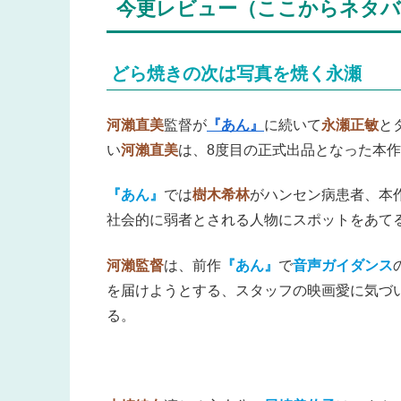
今更レビュー（ここからネタバ
どら焼きの次は写真を焼く永瀬
河瀨直美
監督が
『あん』
に続いて
永瀬正敏
と
い
河瀨直美
は、8度目の正式出品となった本
『あん』
では
樹木希林
がハンセン病患者、本
社会的に弱者とされる人物にスポットをあて
河瀨監督
は、前作
『あん』
で
音声ガイダンス
を届けようとする、スタッフの映画愛に気づ
る。