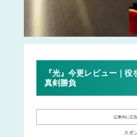
『光』今更レビュー｜役
真剣勝負
記事内に広
スポ