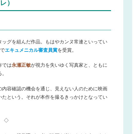
レ）
タッグを組んだ作品。もはやカンヌ常連といってい
作で
エキュメニカル審査員賞
を受賞。
作では
永瀬正敏
が視力を失いゆく写真家と、ともに
る。
の内容確認の機会を通じ、見えない人のために映画
いたという。それが本作を撮るきっかけとなってい
◇