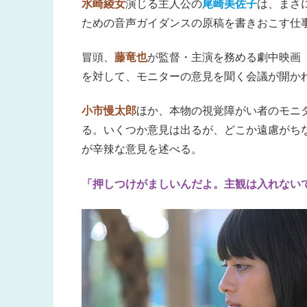
水崎綾女
演じる主人公の
尾崎美佐子
は、まさ
ための音声ガイダンスの原稿を書きおこす仕
冒頭、
藤竜也
が監督・主演を務める劇中映画
を対して、モニターの意見を聞く会議が開か
小市慢太郎
ほか、本物の視覚障がい者のモニ
る。いくつか意見は出るが、どこか遠慮がち
が辛辣な意見を述べる。
「押しつけがましいんだよ。主観は入れない