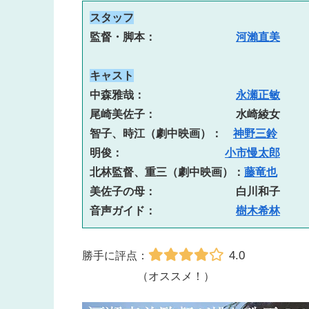
スタッフ
監督・脚本：　　　　　　  
河瀨直美
キャスト
中森雅哉：　　　　　　　  
永瀬正敏
尾崎美佐子：　　　　　　  水崎綾女
智子、時江（劇中映画）：　
神野三鈴
明俊：　　　　　　　　  
小市慢太郎
北林監督、重三（劇中映画）：
藤竜也
美佐子の母：　　　　　　  白川和子
音声ガイド：　　　　　　  
樹木希林
4.0
勝手に評点：
（オススメ！）