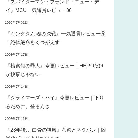
『スパイダーマン：ブランド・ニュー・デ
イ』MCU一気通貫レビュー38
2026年7月31日
『キングダム 魂の決戦』一気通貫レビュー⑤
｜絶体絶命をくつがえす
2026年7月17日
『検察側の罪人』今更レビュー｜HEROだけ
が検事じゃない
2026年7月14日
『クライマーズ・ハイ』今更レビュー｜下り
るために、登るんさ
2026年7月11日
『28年後… 白骨の神殿』考察とネタバレ｜凶