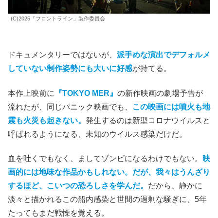
(C)2025「フロントライン」製作委員会
ドキュメンタリーではないが、
派手めな演出でデフォルメ
していない制作姿勢にも大いに好感
が持てる。
本作上映前に
『TOKYO MER』
の新作映画の劇場予告が
流れたが、同じパニック映画でも、
この映画には噴火も地
震も火災も起きない。
発生するのは新型コロナウイルスと
呼ばれるようになる、未知のウイルス感染だけだ。
血を吐くでもなく、ましてゾンビになるわけでもない。
映
画的には地味な作品かもしれない。だが、我々はうんざり
するほど、こいつの恐ろしさを学んだ。
だから、静かに
淡々と描かれるこの船内感染と世間の過剰な騒ぎに、5年
たってもまだ戦慄を覚える。