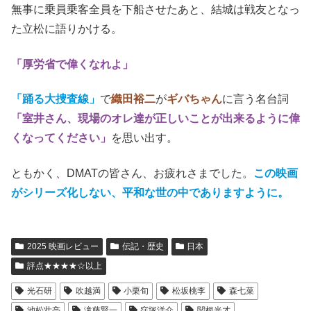
無事に乗員乗客全員を下船させたあと、結城は戦友となっ
た立松に語りかける。
「厚労省で偉くなれよ」
「踊る大捜査線」
で
織田裕二
が
ギバちゃん
に言う名台詞
「室井さん、現場のオレ達が正しいことが出来るように偉
くなってください」
を思い出す。
ともかく、DMATの皆さん、お疲れさまでした。
この映画
がシリーズ化しない、平和な世の中でありますように。
2025 映画レビュー
伝記・歴史
日本
評点★★★★☆以上
光石研
吹越満
小栗旬
松坂桃李
森七菜
池松壮亮
滝藤賢一
窪塚洋介
関根光才