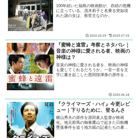
100年続いた福島の映画館が、存続の危機
に立っている。茂木莉子と名乗る突如現
れた謎の女は、救世主なのか。
2022.03.03
2025.07.03
『蜜蜂と遠雷』考察とネタバレ｜
音楽の神様に愛される者、映画の
神様は？
音楽の神様に愛される者を、映画の神様
も愛してくれるだろうか。一音一音を文
字に書き起こした恩田陸渾身の原作を、
どう映像化するか。
2020.06.18
『クライマーズ・ハイ』今更レビ
ュー｜下りるために、登るんさ
横山秀夫の原作を原田眞人監督が映画
化。地元群馬の御巣鷹山で起きた日航機
墜落事件を追う地方紙の記者たちの暑い
夏