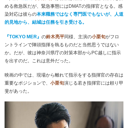
める救急医だが、緊急事態にはDMATの指揮官となる。感
染対応は彼らの
本来職務ではなく専門医でもないが、人道
的見地から、結城は任務を引き受ける。
『TOKYO MER』
の
鈴木亮平
同様、主演の
小栗旬
がフロ
ントラインで陣頭指揮を執るものだと当然思うではない
か。だが、彼は神奈川県庁の対策本部からPC越しに指示
を出すのだ。これは意外だった。
映画の中では、現場から離れて指示をする指揮官の存在は
重要なポジションで、
小栗旬
演じる若き指揮官には頼り甲
斐があった。