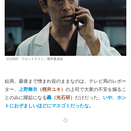
(C)2025「フロントライン」製作委員会
結局、最後まで憎まれ役のままなのは、テレビ局のレポー
ター、
上野舞衣
（桜井ユキ）
の上司で大衆の不安を煽るこ
とのみに躍起になる
轟
（光石研）
だけだった。
いや、ホン
トにおぞましいほどにマスゴミだったな。
◇