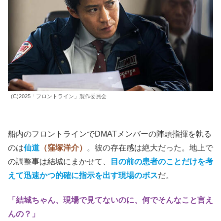
(C)2025「フロントライン」製作委員会
船内のフロントラインでDMATメンバーの陣頭指揮を執る
のは
仙道
（窪塚洋介）
。彼の存在感は絶大だった。地上で
の調整事は結城にまかせて、
目の前の患者のことだけを考
えて迅速かつ的確に指示を出す現場のボス
だ。
「結城ちゃん、現場で見てないのに、何でそんなこと言え
んの？」