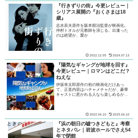
『行きずりの街』今更レビュー｜
シリアス展開の『おくさまは18
歳』
志水辰夫原作を阪本順治監督が映画化。
仲村トオルが元教師を演じる。出逢った
のは絶望か、愛か
2022.12.05
2024.07.13
『陽気なギャングが地球を回す』
今更レビュー｜ロマンはどこだ？
ねえな
伊坂幸太郎原作の初の映画化だけあっ
て、正直内容はハチャメチャだが、豪華
キャストに惹かれる人なら楽しめるか
も。
2022.04.10
2025.04.10
『浜の朝日の嘘つきどもと』考察
とネタバレ｜岩波ホールでさえ54
年で閉館