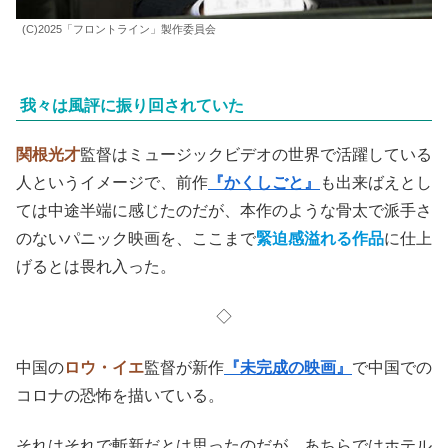
(C)2025「フロントライン」製作委員会
我々は風評に振り回されていた
関根光才
監督はミュージックビデオの世界で活躍している
人というイメージで、前作
『かくしごと』
も出来ばえとし
ては中途半端に感じたのだが、本作のような骨太で派手さ
のないパニック映画を、ここまで
緊迫感溢れる作品
に仕上
げるとは畏れ入った。
◇
中国の
ロウ・イエ
監督が新作
『未完成の映画』
で中国での
コロナの恐怖を描いている。
それはそれで斬新だとは思ったのだが、あちらではホテル