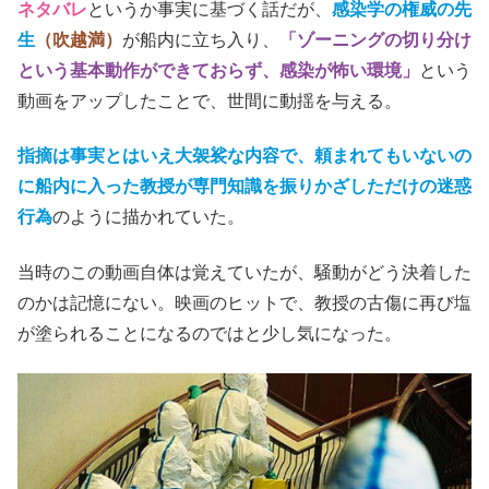
ネタバレ
というか事実に基づく話だが、
感染学の権威の先
生
（吹越満）
が船内に立ち入り、
「ゾーニングの切り分け
という基本動作ができておらず、感染が怖い環境」
という
動画をアップしたことで、世間に動揺を与える。
指摘は事実とはいえ大袈裟な内容で、頼まれてもいないの
に船内に入った教授が専門知識を振りかざしただけの迷惑
行為
のように描かれていた。
当時の
この動画自体は覚えていたが、騒動がどう決着した
のかは記憶にない。映画のヒットで、教授の古傷に再び塩
が塗られることになるのではと少し気になった。