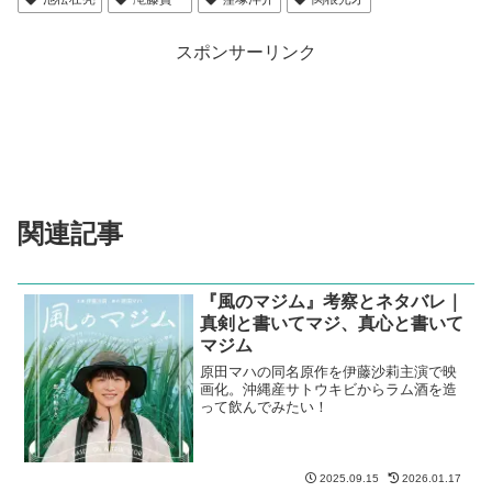
スポンサーリンク
関連記事
『風のマジム』考察とネタバレ｜
真剣と書いてマジ、真心と書いて
マジム
原田マハの同名原作を伊藤沙莉主演で映
画化。沖縄産サトウキビからラム酒を造
って飲んでみたい！
2025.09.15
2026.01.17