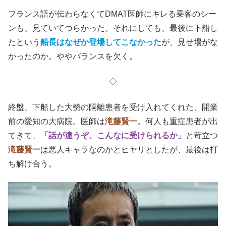
フランス語が伝わらなくてDMAT医師にキレる乗客のシー
ンも、見ていてつらかった。
それにしても、最後に下船し
たという
船長はなぜか登場してこなかった
が、見せ場がな
かったのか。ややバランスを欠く。
◇
終盤、下船した大勢の隔離患者を受け入れてくれた、開業
前の愛知の大病院。医師は
滝藤賢一
。何人も重症患者が出
てきて、
「話が違うぞ、こんなに受けられるか」
と苛立つ
滝藤賢一
は悪人キャラなのかとヒヤリとしたが、最後は打
ち解け合う。