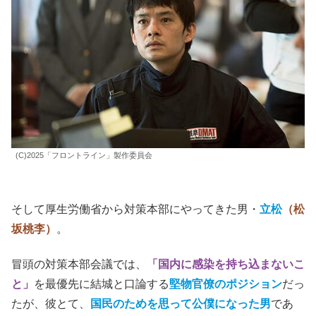
(C)2025「フロントライン」製作委員会
そして厚生労働省から対策本部にやってきた男・
立松
（松
坂桃李）
。
冒頭の対策本部会議では、
「国内に感染を持ち込まないこ
と」
を最優先に結城と口論する
堅物官僚のポジション
だっ
たが、彼とて、
国民のためを思って公僕になった男
であ