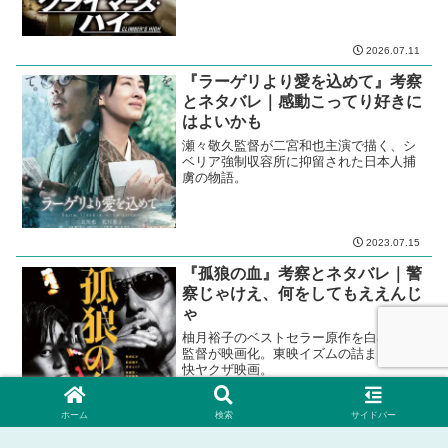
2026.07.11
『ラーゲリより愛を込めて』考察
とネタバレ｜感動こってり好きに
はよいかも
瀬々敬久監督が二宮和也主演で描く、シ
ベリア強制収容所に抑留された日本人捕
虜の物語。
2023.07.15
『孤狼の血』考察とネタバレ｜警
察じゃけえ、何をしてもええんじ
ゃ
柚月裕子のベストセラー原作を白石和彌
監督が映画化。東映イズムの詰まった痛
快ヤクザ映画。
ホーム
検索
サイドバー
2021.08.16
2025.12.16