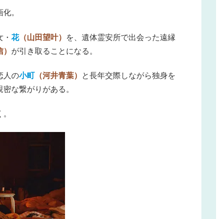
画化。
女・
花
（山田望叶）
を、遺体霊安所で出会った遠縁
信）
が引き取ることになる。
恋人の
小町
（河井青葉）
と長年交際しながら独身を
親密な繋がりがある。
く。