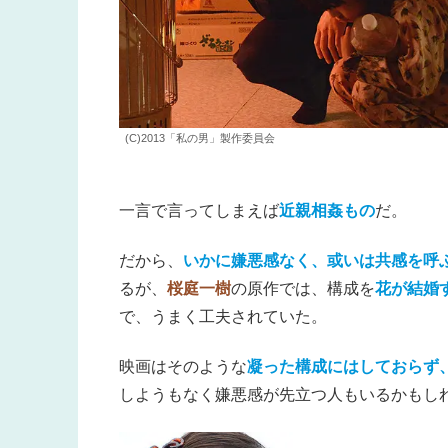
(C)2013「私の男」製作委員会
一言で言ってしまえば
近親相姦もの
だ。
だから、
いかに嫌悪感なく、或いは共感を呼
るが、
桜庭一樹
の原作では、構成を
花が結婚
で、うまく工夫されていた。
映画はそのような
凝った構成にはしておらず
しようもなく嫌悪感が先立つ人もいるかもし