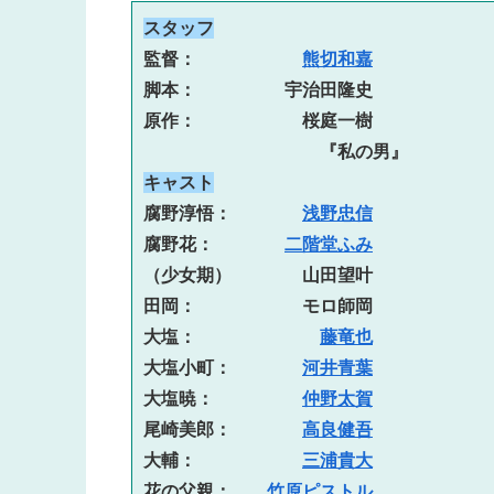
スタッフ
監督：　　　　　　
熊切和嘉
脚本：　　　　　宇治田隆史

原作：　　　　　　桜庭一樹
キャスト
腐野淳悟：　　　　
浅野忠信
腐野花：　　　　
二階堂ふみ
（少女期）　　　　山田望叶

田岡：　　　　　　モロ師岡

大塩：　　　　　　　
藤竜也
大塩小町：　　　　
河井青葉
大塩暁：　　　　　
仲野太賀
尾崎美郎：　　　　
高良健吾
大輔：　　　　　　
三浦貴大
花の父親：　　
竹原ピストル