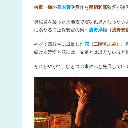
桜庭一樹
の
直木賞
受賞作を
熊切和嘉
監督が映
奥尻島を襲った大地震で震災孤児となった少
にあたる海上保安官の男・
腐野淳悟
（浅野忠
やがて
高校生に成長した
花
（二階堂ふみ）
。
続ける淳悟と花には、父娘とは思えないほど
それがやがて、ひとつの事件へと発展してい