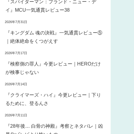
『スパイダーマン：ブランド・ニュー・デ
イ』MCU一気通貫レビュー38
2026年7月31日
『キングダム 魂の決戦』一気通貫レビュー⑤
｜絶体絶命をくつがえす
2026年7月17日
『検察側の罪人』今更レビュー｜HEROだけ
が検事じゃない
2026年7月14日
『クライマーズ・ハイ』今更レビュー｜下り
るために、登るんさ
2026年7月11日
『28年後… 白骨の神殿』考察とネタバレ｜凶