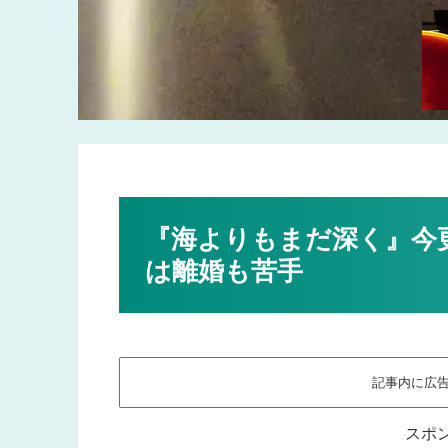
『海よりもまだ深く』今
は離婚も苦手
記事内に広
スポ