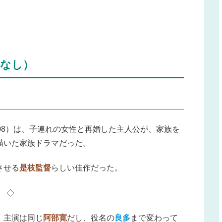
なし）
008）は、子連れの女性と再婚した主人公が、家族を
描いた家族ドラマだった。
させる
是枝監督
らしい佳作だった。
◇
。主演は同じ
阿部寛
だし、役名の
良多
まで変わって