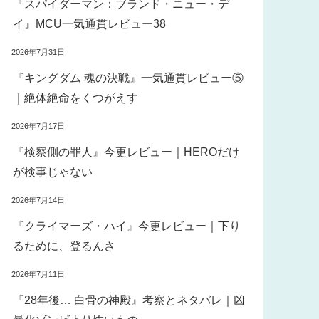
『スパイダーマン：ブランド・ニュー・デ
イ』MCU一気通貫レビュー38
2026年7月31日
『キングダム 魂の決戦』一気通貫レビュー⑤
｜絶体絶命をくつがえす
2026年7月17日
『検察側の罪人』今更レビュー｜HEROだけ
が検事じゃない
2026年7月14日
『クライマーズ・ハイ』今更レビュー｜下り
るために、登るんさ
2026年7月11日
『28年後… 白骨の神殿』考察とネタバレ｜凶