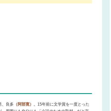
男、良多
（阿部寛）
。15年前に文学賞を一度とった