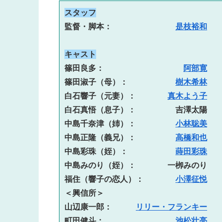
スタッフ
監督・脚本：　　　　　　　　
是枝裕和
キャスト
篠田良多：　　　　　　　　　　
阿部寛
篠田淑子（母）：　　　　　　
樹木希林
白石響子（元妻）：　　　　
真木よう子
白石真悟（息子）：　　　　　吉澤太陽
中島千奈津（姉）：　　　　　
小林聡美
中島正隆（義兄）：　　　　　
高橋和也
中島彩珠（姪）：　　　　　　
蒔田彩珠
中島みのり（姪）：　　　　一栁みのり
福住（響子の恋人）：　　　　
小澤征悦
＜興信所＞
山辺康一郎：　　　
リリー・フランキー
町田健斗：　　　　　　　　　
池松壮亮