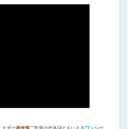
。まずは
相米慎二
監督の代名詞ともいえる
ワンシー