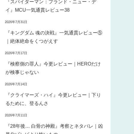
『スパイダーマン：ブランド・ニュー・デ
イ』MCU一気通貫レビュー38
2026年7月31日
『キングダム 魂の決戦』一気通貫レビュー⑤
｜絶体絶命をくつがえす
2026年7月17日
『検察側の罪人』今更レビュー｜HEROだけ
が検事じゃない
2026年7月14日
『クライマーズ・ハイ』今更レビュー｜下り
るために、登るんさ
2026年7月11日
『28年後… 白骨の神殿』考察とネタバレ｜凶