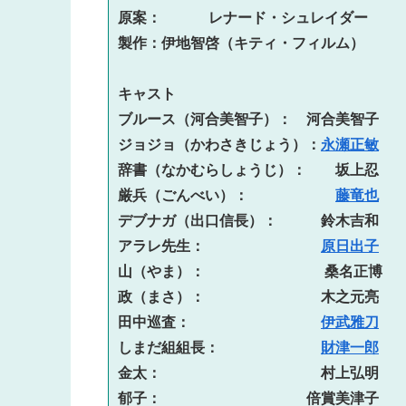
原案：　　  レナード・シュレイダー

製作：伊地智啓（キティ・フィルム）
キャスト

ブルース（河合美智子）：　河合美智子

ジョジョ（かわさきじょう）：
永瀬正敏
辞書（なかむらしょうじ）：　　坂上忍

厳兵（ごんべい）：　　　　　　
藤竜也
デブナガ（出口信長）：　　　鈴木吉和

アラレ先生：　　　　　　　　
原日出子
山（やま）： 　　　　　　 　桑名正博

政（まさ）：　　　　　　　　木之元亮

田中巡査：　　　　　　　　　
伊武雅刀
しまだ組組長：　　　　　　　
財津一郎
金太：　　　　　　　　　　　村上弘明

郁子：　　　　　　　　　　倍賞美津子