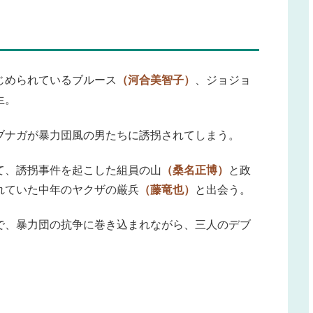
じめられているブルース
（河合美智子）
、ジョジョ
生。
ブナガが暴力団風の男たちに誘拐されてしまう。
て、誘拐事件を起こした組員の山
（桑名正博）
と政
れていた中年のヤクザの厳兵
（藤竜也）
と出会う。
で、暴力団の抗争に巻き込まれながら、三人のデブ