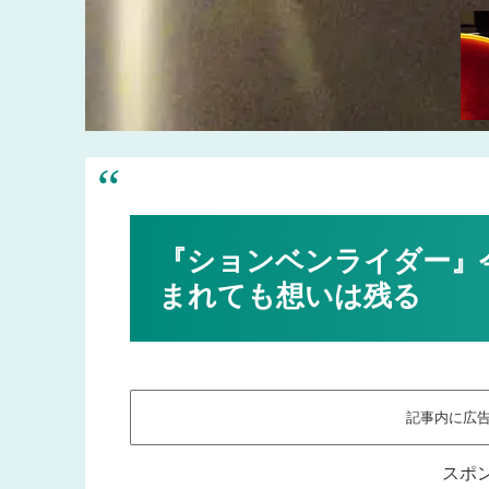
『ションベンライダー』
まれても想いは残る
記事内に広
スポ