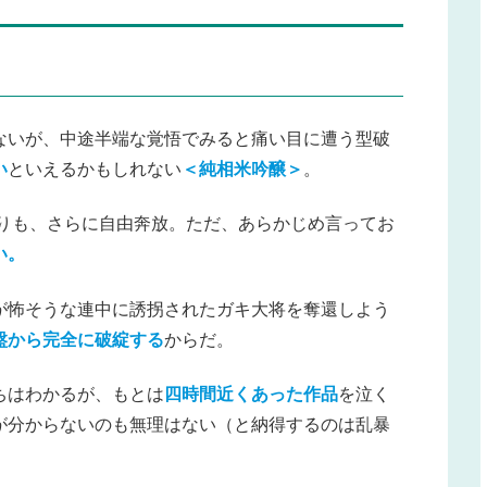
ないが、中途半端な覚悟でみると痛い目に遭う型破
い
といえるかもしれない
＜純相米吟醸＞
。
）よりも、さらに自由奔放。ただ、あらかじめ言ってお
い。
が怖そうな連中に誘拐されたガキ大将を奪還しよう
盤から完全に破綻する
からだ。
ちはわかるが、もとは
四時間近くあった作品
を泣く
が分からないのも無理はない（と納得するのは乱暴