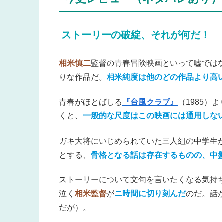
ストーリーの破綻、それが何だ！
相米慎二
監督の青春冒険映画といって嘘では
りな作品だ。
相米純度は他のどの作品より高
青春がほとばしる
『台風クラブ』
（1985
くと、
一般的な尺度はこの映画には通用しな
ガキ大将にいじめられていた三人組の中学生
とする、
骨格となる話は存在するものの、中
ストーリーについて文句を言いたくなる気持
泣く
相米監督
が
ニ時間に切り刻んだ
のだ。話
だが）。