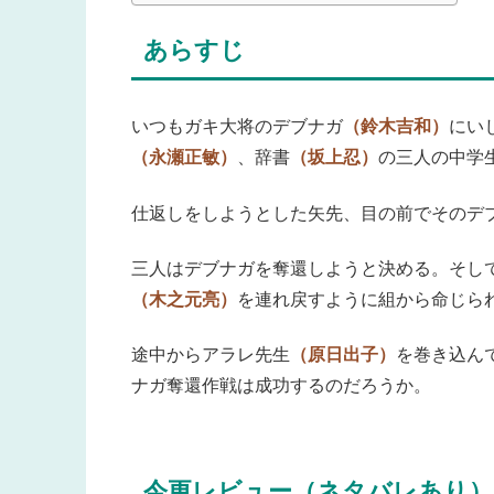
あらすじ
いつもガキ大将のデブナガ
（鈴木吉和）
にい
（永瀬正敏）
、辞書
（坂上忍）
の三人の中学
仕返しをしようとした矢先、目の前でそのデ
三人はデブナガを奪還しようと決める。そし
（木之元亮）
を連れ戻すように組から命じら
途中からアラレ先生
（原日出子）
を巻き込ん
ナガ奪還作戦は成功するのだろうか。
今更レビュー（ネタバレあり）