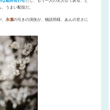
的な組み合わせ
だし、もう一人の主人公である、ど
も、うまい配役だ。
が、
永瀬
の引きの演技が、物語同様、あんの甘さに