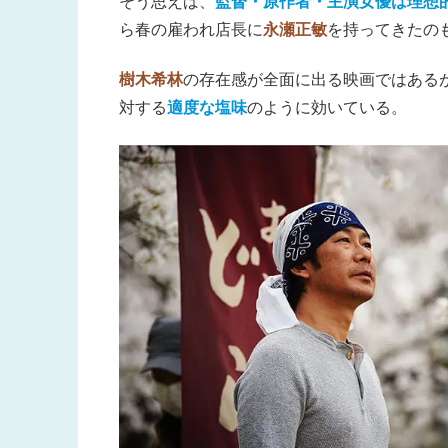
そう思えば、
監督・原作者・主演女優は理想
ら春の雇われ店長に
永瀬正敏
を持ってきたの
樹木希林
の存在感が全面に出る映画ではある
対する
適度な塩味
のように効いている。