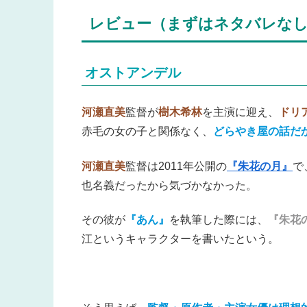
レビュー（まずはネタバレな
オストアンデル
河瀬直美
監督が
樹木希林
を主演に迎え、
ドリ
赤毛の女の子と関係なく、
どらやき屋の話だ
河瀬直美
監督は2011年公開の
『朱花の月』
で
也名義だったから気づかなかった。
その彼が
『あん』
を執筆した際には、
『朱花
江というキャラクターを書いたという。