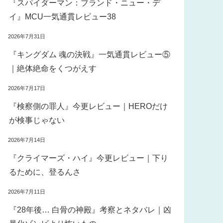
『スパイダーマン：ブランド・ニュー・デ
イ』MCU一気通貫レビュー38
2026年7月31日
『キングダム 魂の決戦』一気通貫レビュー⑤
｜絶体絶命をくつがえす
2026年7月17日
『検察側の罪人』今更レビュー｜HEROだけ
が検事じゃない
2026年7月14日
『クライマーズ・ハイ』今更レビュー｜下り
るために、登るんさ
2026年7月11日
『28年後… 白骨の神殿』考察とネタバレ｜凶