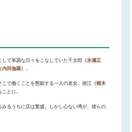
として単調な日々をこなしていた千太郎
（永瀬正
（内田伽羅）
。
そこで働くことを懇願する一人の老女、徳江
（樹木
ることに。
るみるうちに店は繁盛。しかし心ない噂が、彼らの