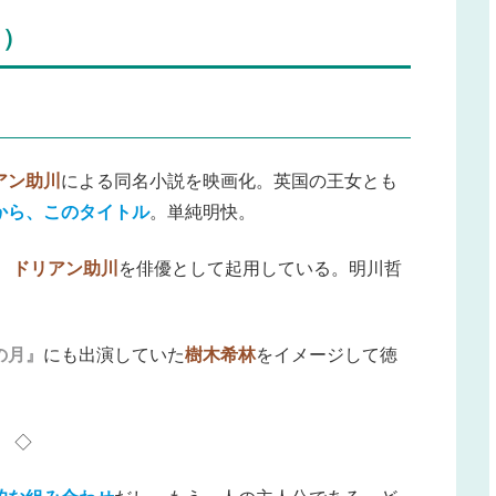
し）
アン助川
による同名小説を映画化。英国の王女とも
から、このタイトル
。単純明快。
、
ドリアン助川
を俳優として起用している。明川哲
の月』
にも出演していた
樹木希林
をイメージして徳
◇