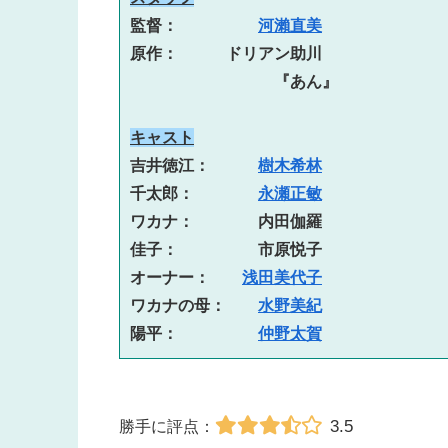
監督：　　　　　
河瀨直美
原作：　　　ドリアン助川
『あん』
キャスト
吉井徳江：　　　
樹木希林
千太郎：　　　　
永瀬正敏
ワカナ：　　　　内田伽羅
佳子：　　　　　市原悦子
オーナー：　　
浅田美代子
ワカナの母：　　
水野美紀
陽平：　　　　　
仲野太賀
3.5
勝手に評点：