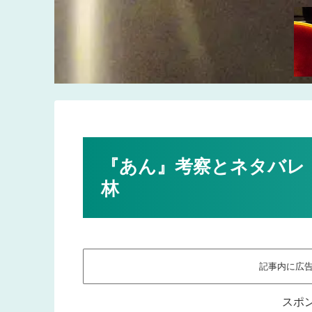
『あん』考察とネタバレ
林
記事内に広
スポ