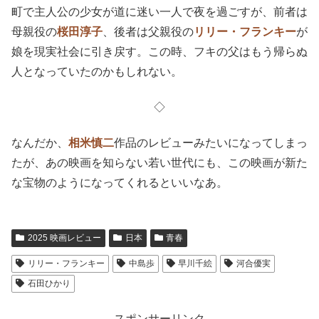
町で主人公の少女が道に迷い一人で夜を過ごすが、前者は
母親役の
桜田淳子
、後者は父親役の
リリー・フランキー
が
娘を現実社会に引き戻す。この時、フキの父はもう帰らぬ
人となっていたのかもしれない。
◇
なんだか、
相米慎二
作品のレビューみたいになってしまっ
たが、あの映画を知らない若い世代にも、この映画が新た
な宝物のようになってくれるといいなあ。
2025 映画レビュー
日本
青春
リリー・フランキー
中島歩
早川千絵
河合優実
石田ひかり
スポンサーリンク