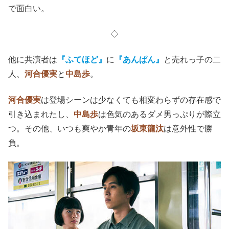
で面白い。
◇
他に共演者は
『ふてほど』
に
『あんぱん』
と売れっ子の二
人、
河合優実
と
中島歩
。
河合優実
は登場シーンは少なくても相変わらずの存在感で
引き込まれたし、
中島歩
は色気のあるダメ男っぷりが際立
つ。その他、いつも爽やか青年の
坂東龍汰
は意外性で勝
負。