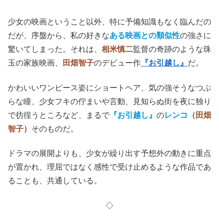
少女の映画ということ以外、特に予備知識もなく臨んだの
だが、序盤から、私の好きな
ある映画との類似性
の強さに
驚いてしまった。それは、
相米慎二
監督の奇跡のような珠
玉の家族映画、
田畑智子
のデビュー作
『お引越し』
だ。
かわいいワンピース姿にショートヘア、気の強そうなつぶ
らな瞳、少女フキの佇まいや言動、見知らぬ街を夜に独り
で彷徨うところなど、まるで
『お引越し』
の
レンコ
（田畑
智子）
そのものだ。
ドラマの展開よりも、少女が繰り出す予想外の動きに重点
が置かれ、理屈ではなく感性で受け止めるような作品であ
ることも、共通している。
◇