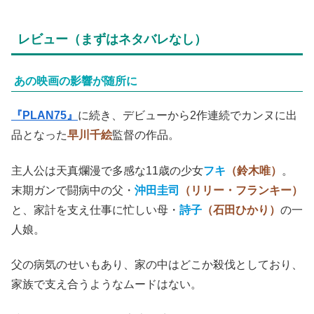
レビュー（まずはネタバレなし）
あの映画の影響が随所に
『PLAN75』
に続き、デビューから2作連続でカンヌに出
品となった
早川千絵
監督の作品。
主人公は天真爛漫で多感な11歳の少女
フキ
（鈴木唯）
。
末期ガンで闘病中の父・
沖田圭司
（リリー・フランキー）
と、家計を支え仕事に忙しい母・
詩子
（石田ひかり）
の一
人娘。
父の病気のせいもあり、家の中はどこか殺伐としており、
家族で支え合うようなムードはない。