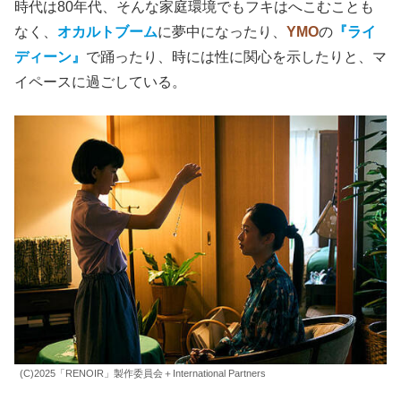
時代は80年代、そんな家庭環境でもフキはへこむことも
なく、
オカルトブーム
に夢中になったり、
YMO
の
『ライ
ディーン』
で踊ったり、時には性に関心を示したりと、マ
イペースに過ごしている。
(C)2025「RENOIR」製作委員会＋International Partners