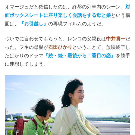
オマージュだと確信したのは、終盤の列車内のシーン。
対
面ボックスシートに座り楽しく会話をする母と娘
という構
図は、
『お引越し』
の再現フィルムのようだ。
ついでに言わせてもらうと、レンコの父親役は
中井貴一
だ
った。フキの母親が
石田ひかり
ということで、放映終了し
たばかりのドラマ
『続・続・最後から二番目の恋』
を勝手
に連想してしまう。