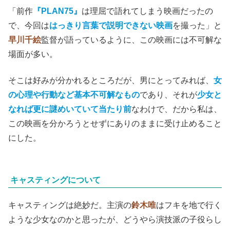
「前作
『PLAN75』
は理屈で語れてしまう映画だったの
で、今回は
はっきり言葉で説明できない映画
を撮った」と
早川千絵
監督が語っているように、この映画には不可解な
場面が多い。
そこは好みが分かれるところだが、男にとってみれば、
女
の心理や行動など基本不可解なもの
であり、それが
少女と
なれば更に謎めいていて当たり前
なわけで、だから私は、
この映画を分かろうとせずにありのままに受け止めること
にした。
キャスティングについて
キャスティングは絶妙だ。主演の
鈴木唯
はフキを地で行く
ような少女なのかと思ったが、どうやら演技派の子役らし