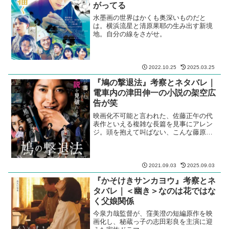
がってる
水墨画の世界はかくも奥深いものだと
は。横浜流星と清原果耶の生み出す新境
地。自分の線をさがせ。
2022.10.25
2025.03.25
『鳩の撃退法』考察とネタバレ｜
電車内の津田伸一の小説の架空広
告が笑
映画化不可能と言われた、佐藤正午の代
表作といえる複雑な長篇を見事にアレン
ジ。頭を抱えて叫ばない、こんな藤原竜
也を待っていた！
2021.09.03
2025.09.03
『かそけきサンカヨウ』考察とネ
タバレ｜＜幽き＞なのは花ではな
く父娘関係
今泉力哉監督が、窪美澄の短編原作を映
画化し、秘蔵っ子の志田彩良を主演に迎