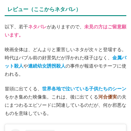
レビュー（ここからネタバレ）
以下、若干
ネタバレ
がありますので、
未見の方はご留意願
います。
映画全体は、どんよりと重苦しいネタが次々と登場する。
時代はバブル前の好景気だが浮かれた様子はなく、
金属バ
ット殺人
や
連続幼女誘拐殺人
の事件が報道やモチーフに使
われる。
冒頭に出てくる、
世界各地で泣いている子供たちのシーン
をかき集めた映像集。これは、後に出てくる
河合優実
の夫
にまつわるエピソードに関連しているのだが、何か邪悪な
ものを意味している。