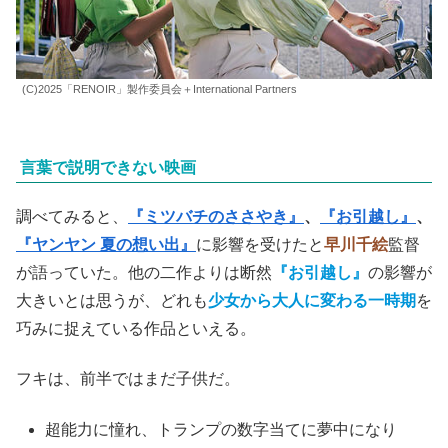
(C)2025「RENOIR」製作委員会＋International Partners
言葉で説明できない映画
調べてみると、
『ミツバチのささやき』
、
『お引越し』
、
『ヤンヤン 夏の想い出』
に影響を受けたと
早川千絵
監督
が語っていた。他の二作よりは断然
『お引越し』
の影響が
大きいとは思うが、どれも
少女から大人に変わる一時期
を
巧みに捉えている作品といえる。
フキは、前半ではまだ子供だ。
超能力に憧れ、トランプの数字当てに夢中になり