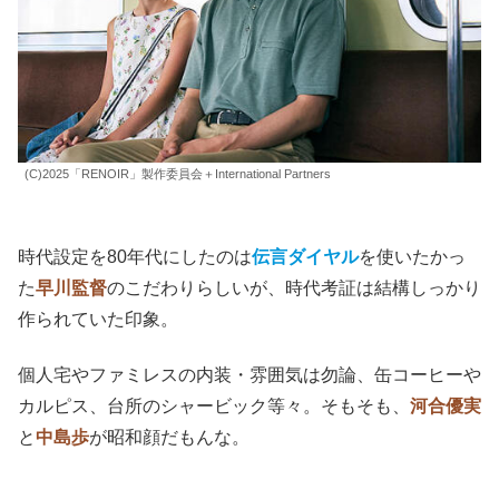
(C)2025「RENOIR」製作委員会＋International Partners
時代設定を80年代にしたのは
伝言ダイヤル
を使いたかっ
た
早川監督
のこだわりらしいが、時代考証は結構しっかり
作られていた印象。
個人宅やファミレスの内装・雰囲気は勿論、缶コーヒーや
カルピス、台所のシャービック等々。そもそも、
河合優実
と
中島歩
が昭和顔だもんな。