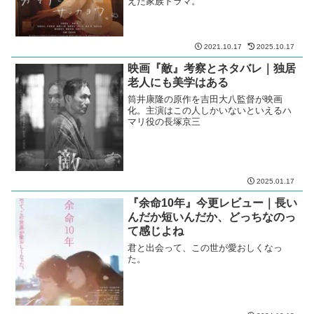
えた家族ドラマ。
2021.10.17
2025.10.17
映画『敵』考察とネタバレ｜独居
老人にも美学はある
筒井康隆の原作を吉田大八監督が映画
化。主演はこの人しかいないといえるハ
マリ役の長塚京三
2025.01.17
『余命10年』今更レビュー｜長い
んだか短いんだか、どっちなのっ
て感じよね
君と出会って、この世が愛おしくなっ
た。