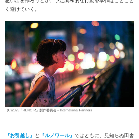
思い出を作ろうとか、予定調和的な行動を本作はことごと
く避けていく。
(C)2025「RENOIR」製作委員会＋International Partners
『お引越し』
と
『ルノワール』
ではともに、見知らぬ田舎