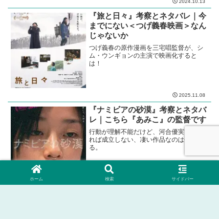
2024.10.13
『旅と日々』考察とネタバレ｜今
までにない＜つげ義春映画＞なん
じゃないか
つげ義春の原作漫画を三宅唱監督が、シ
ム・ウンギョンの主演で映画化すると
は！
2025.11.08
『ナミビアの砂漠』考察とネタバ
レ｜こちら『あみこ』の監督です
行動が理解不能だけど、河合優実でなけ
れば成立しない、凄い作品なのは分か
る。
ホーム
検索
サイドバー
2024.09.11
ホーム
３．ジャンル別
青春