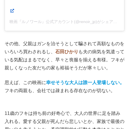
映画『ルノワール』公式アカウント(@renoir_jp)がシェアした投稿
その他、父親はガンを治そうとして騙されて高額なものを
いろいろ買わされるし、
石田ひかり
も夫の病気を気遣って
いる気配はまるでなく、早々と喪服を揃える有様。フキが
親しくなった友だちの家も裕福そうだが寒々しい。
思えば、この映画に
幸せそうな大人は誰一人登場しない。
フキの両親も、会社では疎まれる存在なのが切ない。
11歳のフキは持ち前の好奇心で、大人の世界に足を踏み
入れる。愛する父親が死んだら悲しいとか、家族で最後の