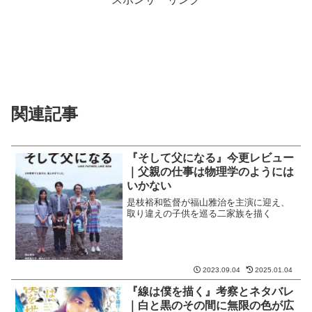
関連記事
『そして父になる』今更レビュー
｜父親の仕事は物理学のようには
いかない
是枝裕和監督が福山雅治を主演に迎え、
取り違えの子供を巡る二家族を描く
2023.09.04
2025.01.04
『線は僕を描く』考察とネタバレ
｜白と黒のその間に無限の色が広