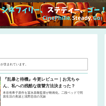
告が含まれています。
『乱暴と待機』今更レビュー｜お兄ちゃ
ん、私への残酷な復讐方法決まった？
本谷有希子原作を冨永昌敬監督が映画化。二段ベッドで同
居生活の美波と浅野忠信の兄妹