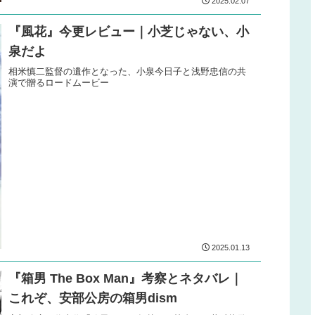
2025.02.07
『風花』今更レビュー｜小芝じゃない、小
泉だよ
相米慎二監督の遺作となった、小泉今日子と浅野忠信の共
演で贈るロードムービー
2025.01.13
『箱男 The Box Man』考察とネタバレ｜
これぞ、安部公房の箱男dism