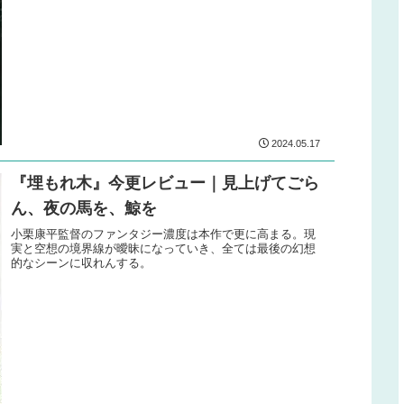
2024.05.17
『埋もれ木』今更レビュー｜見上げてごら
ん、夜の馬を、鯨を
小栗康平監督のファンタジー濃度は本作で更に高まる。現
実と空想の境界線が曖昧になっていき、全ては最後の幻想
的なシーンに収れんする。