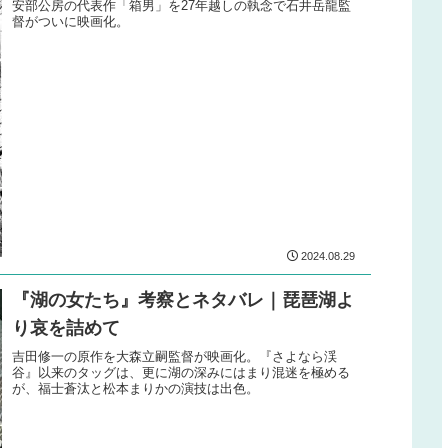
安部公房の代表作「箱男」を27年越しの執念で石井岳龍監
督がついに映画化。
2024.08.29
『湖の女たち』考察とネタバレ｜琵琶湖よ
り哀を詰めて
吉田修一の原作を大森立嗣監督が映画化。『さよなら渓
谷』以来のタッグは、更に湖の深みにはまり混迷を極める
が、福士蒼汰と松本まりかの演技は出色。