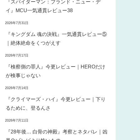
『スパイダーマン：ブランド・ニュー・デ
イ』MCU一気通貫レビュー38
2026年7月31日
『キングダム 魂の決戦』一気通貫レビュー⑤
｜絶体絶命をくつがえす
2026年7月17日
『検察側の罪人』今更レビュー｜HEROだけ
が検事じゃない
2026年7月14日
『クライマーズ・ハイ』今更レビュー｜下り
るために、登るんさ
2026年7月11日
『28年後… 白骨の神殿』考察とネタバレ｜凶