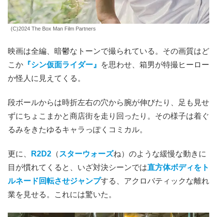
(C)2024 The Box Man Film Partners
映画は全編、暗鬱なトーンで撮られている。その画質はど
こか
『シン仮面ライダー』
を思わせ、箱男が特撮ヒーロー
か怪人に見えてくる。
段ボールからは時折左右の穴から腕が伸びたり、足も見せ
ずにちょこまかと商店街を走り回ったり。その様子は着ぐ
るみをきたゆるキャラっぽくコミカル。
更に、
R2D2
（
スターウォーズ
ね）のような緩慢な動きに
目が慣れてくると、いざ対決シーンでは
直方体ボディをト
ルネード回転させジャンプ
する、アクロバティックな離れ
業を見せる。これには驚いた。