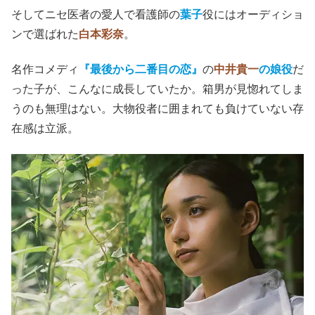
そしてニセ医者の愛人で看護師の
葉子
役にはオーディショ
ンで選ばれた
白本彩奈
。
名作コメディ
『最後から二番目の恋』
の
中井貴一
の娘役
だ
った子が、こんなに成長していたか。箱男が見惚れてしま
うのも無理はない。大物役者に囲まれても負けていない存
在感は立派。