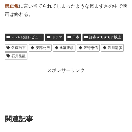
瀬正敏
に言い当てられてしまったような気まずさの中で映
画は終わる。
2024 映画レビュー
ドラマ
日本
評点★★★★☆以上
佐藤浩市
安部公房
永瀬正敏
浅野忠信
渋川清彦
石井岳龍
スポンサーリンク
関連記事