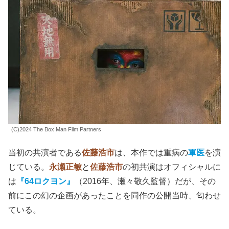
(C)2024 The Box Man Film Partners
当初の共演者である
佐藤浩市
は、本作では重病の
軍医
を演
じている。
永瀬正敏
と
佐藤浩市
の初共演はオフィシャルに
は
『64ロクヨン』
（2016年、瀬々敬久監督）だが、その
前にこの幻の企画があったことを同作の公開当時、匂わせ
ている。