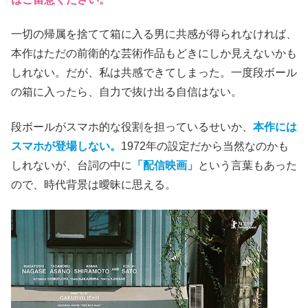
一切の帰属を捨てて箱に入る男に共感が得られなければ、
本作はただの前衛的な芸術作品もどきにしか見えないかも
しれない。だが、私は共感できてしまった。一度段ボール
の箱に入ったら、自力で抜け出る自信はない。
段ボールがスマホ的な役割を担っているせいか、
本作には
スマホが登場しない。
1972年の設定だから当然なのかも
しれないが、台詞の中に
「配信映画」
という言葉もあった
ので、時代背景は曖昧に思える。