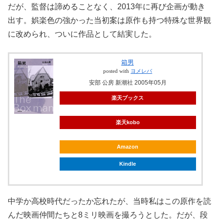
だが、監督は諦めることなく、2013年に再び企画が動き
出す。娯楽色の強かった当初案は原作も持つ特殊な世界観
に改められ、ついに作品として結実した。
箱男
posted with
ヨメレバ
安部 公房 新潮社 2005年05月
楽天ブックス
楽天kobo
Amazon
Kindle
中学か高校時代だったか忘れたが、当時私はこの原作を読
んだ映画仲間たちと8ミリ映画を撮ろうとした。だが、段