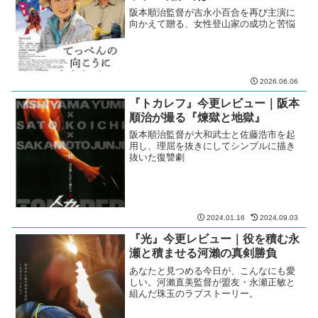
阪本順治監督が吉永小百合を再び主演に
向かえて贈る、女性登山家の成功と苦悩
2026.06.06
『トカレフ』今更レビュー｜阪本
順治が撮る『煉獄と地獄』
阪本順治監督が大和武士と佐藤浩市を起
用し、理屈を抜きにしてシンプルに描き
抜いた復讐劇
2024.01.16
2024.09.03
『光』今更レビュー｜役を積む永
瀬と積ませる河瀨の真剣勝負
あなたと見つめる今日が、こんなにも愛
しい。河瀨直美監督が盟友・永瀬正敏と
組んだ珠玉のラブストーリー。