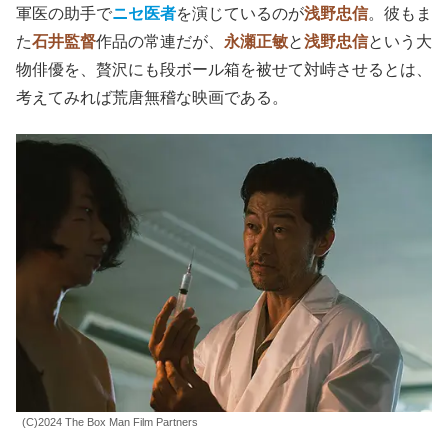
軍医の助手で
ニセ医者
を演じているのが
浅野忠信
。彼もま
た
石井監督
作品の常連だが、
永瀬正敏
と
浅野忠信
という大
物俳優を、贅沢にも段ボール箱を被せて対峙させるとは、
考えてみれば荒唐無稽な映画である。
(C)2024 The Box Man Film Partners