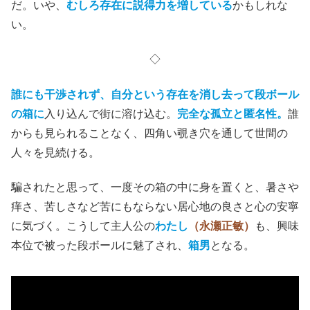
だ。いや、
むしろ存在に説得力を増している
かもしれな
い。
◇
誰にも干渉されず、自分という存在を消し去って段ボール
の箱に
入り込んで街に溶け込む。
完全な孤立と匿名性。
誰
からも見られることなく、四角い覗き穴を通して世間の
人々を見続ける。
騙されたと思って、一度その箱の中に身を置くと、暑さや
痒さ、苦しさなど苦にもならない居心地の良さと心の安寧
に気づく。こうして主人公の
わたし
（永瀬正敏）
も、興味
本位で被った段ボールに魅了され、
箱男
となる。