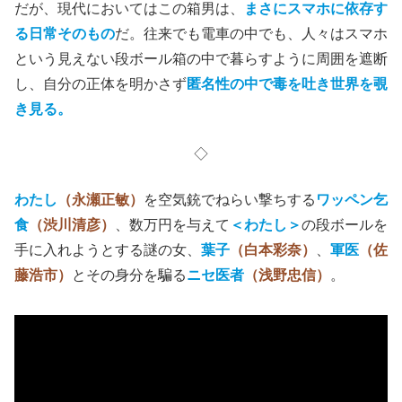
だが、現代においてはこの箱男は、
まさにスマホに依存す
る日常そのもの
だ。往来でも電車の中でも、人々はスマホ
という見えない段ボール箱の中で暮らすように周囲を遮断
し、自分の正体を明かさず
匿名性の中で毒を吐き世界を覗
き見る。
◇
わたし
（永瀬正敏）
を空気銃でねらい撃ちする
ワッペン乞
食
（渋川清彦）
、数万円を与えて
＜わたし＞
の段ボールを
手に入れようとする謎の女、
葉子
（白本彩奈）
、
軍医
（佐
藤浩市）
とその身分を騙る
ニセ医者
（浅野忠信）
。