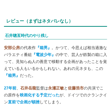
レビュー（まずはネタバレなし）
石井聰亙時代のやり残し
安部公房
の代表作
『箱男』
。かつて、今思えば相当過激な
バラエティ番組
『電波少年』
の中で、芸人が鉄製の箱に入
って、見知らぬ人の善意で移動する企画があったことを覚
えている人もいるかもしれない。あれの元ネタも、この
『箱男』
だった。
27年前
、
石井岳龍
監督は
永瀬正敏
と
佐藤浩市
の共演でこ
の原作を
映画化する予定だった
が、ドイツでのクランクイ
ン
直前で企画が頓挫
してしまう。