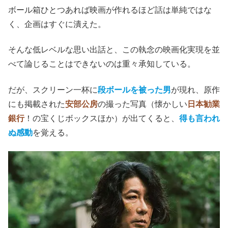
ボール箱ひとつあれば映画が作れるほど話は単純ではな
く、企画はすぐに潰えた。
そんな低レベルな思い出話と、この執念の映画化実現を並
べて論じることはできないのは重々承知している。
だが、スクリーン一杯に
段ボールを被った男
が現れ、原作
にも掲載された
安部公房
の撮った写真（懐かしい
日本勧業
銀行
！の宝くじボックスほか）が出てくると、
得も言われ
ぬ感動
を覚える。