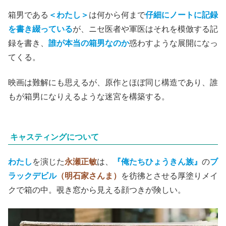
箱男である
＜わたし＞
は何から何まで
仔細にノートに記録
を書き綴っている
が、ニセ医者や軍医はそれを模倣する記
録を書き、
誰が本当の箱男なのか
惑わすような展開になっ
てくる。
映画は難解にも思えるが、原作とほぼ同じ構造であり、誰
もが箱男になりえるような迷宮を構築する。
キャスティングについて
わたし
を演じた
永瀬正敏
は、
『俺たちひょうきん族』
の
ブ
ラックデビル
（明石家さんま）
を彷彿とさせる厚塗りメイ
クで箱の中。覗き窓から見える顔つきが険しい。