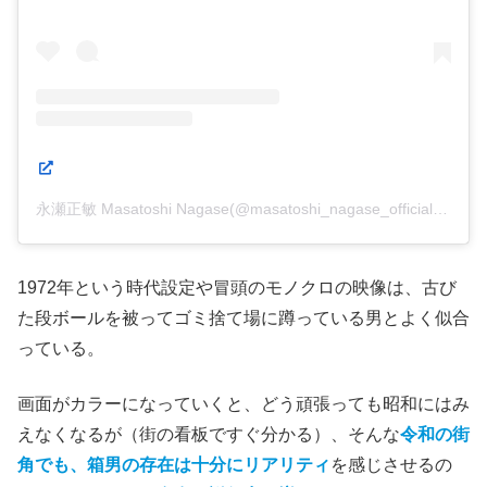
永瀬正敏 Masatoshi Nagase(@masatoshi_nagase_official)がシェアした投稿
1972年という時代設定や冒頭のモノクロの映像は、古び
た段ボールを被ってゴミ捨て場に蹲っている男とよく似合
っている。
画面がカラーになっていくと、どう頑張っても昭和にはみ
えなくなるが（街の看板ですぐ分かる）、そんな
令和の街
角でも、箱男の存在は十分にリアリティ
を感じさせるの