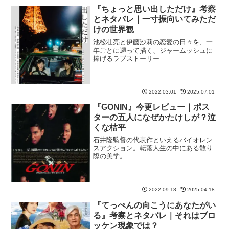
『ちょっと思い出しただけ』考察
とネタバレ｜一寸振向いてみただ
けの世界観
池松壮亮と伊藤沙莉の恋愛の日々を、一
年ごとに遡って描く、ジャームッシュに
捧げるラブストーリー
2022.03.01
2025.07.01
『GONIN』今更レビュー｜ポス
ターの五人になぜかたけしが？泣
くな桔平
石井隆監督の代表作といえるバイオレン
スアクション。転落人生の中にある散り
際の美学。
2022.09.18
2025.04.18
『てっぺんの向こうにあなたがい
る』考察とネタバレ｜それはブロ
ッケン現象では？