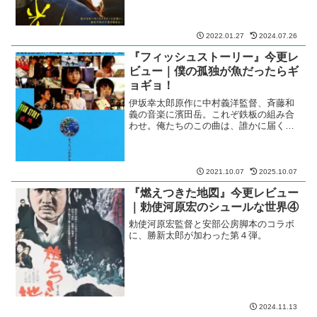
2022.01.27
2024.07.26
『フィッシュストーリー』今更レ
ビュー｜僕の孤独が魚だったらギ
ョギョ！
伊坂幸太郎原作に中村義洋監督、斉藤和
義の音楽に濱田岳。これぞ鉄板の組み合
わせ。俺たちのこの曲は、誰かに届くの
かよ！
2021.10.07
2025.10.07
『燃えつきた地図』今更レビュー
｜勅使河原宏のシュールな世界④
勅使河原宏監督と安部公房脚本のコラボ
に、勝新太郎が加わった第４弾。
2024.11.13