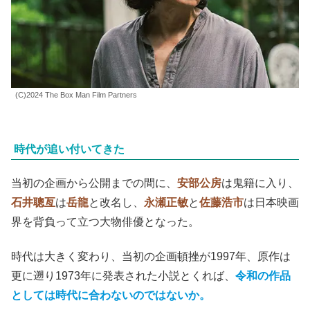
(C)2024 The Box Man Film Partners
時代が追い付いてきた
当初の企画から公開までの間に、
安部公房
は鬼籍に入り、
石井聰亙
は
岳龍
と改名し、
永瀬正敏
と
佐藤浩市
は日本映画
界を背負って立つ大物俳優となった。
時代は大きく変わり、当初の企画頓挫が1997年、原作は
更に遡り1973年に発表された小説とくれば、
令和の作品
としては時代に合わないのではないか。