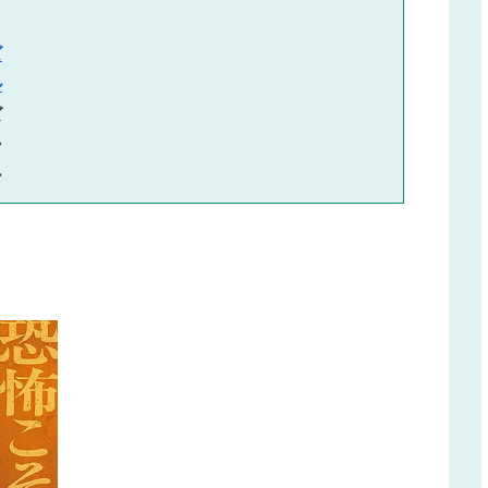
ズ
ル
ズ
ン
ー