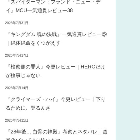
『スパイダーマン：ブランド・ニュー・デ
イ』MCU一気通貫レビュー38
2026年7月31日
『キングダム 魂の決戦』一気通貫レビュー⑤
｜絶体絶命をくつがえす
2026年7月17日
『検察側の罪人』今更レビュー｜HEROだけ
が検事じゃない
2026年7月14日
『クライマーズ・ハイ』今更レビュー｜下り
るために、登るんさ
2026年7月11日
『28年後… 白骨の神殿』考察とネタバレ｜凶