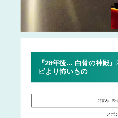
『28年後… 白骨の神殿
ビより怖いもの
記事内に広
スポ