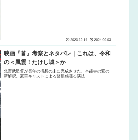
2023.12.14
2024.09.03
映画『首』考察とネタバレ｜これは、令和
の＜風雲！たけし城＞か
北野武監督が長年の構想の末に完成させた、本能寺の変の
新解釈。豪華キャストによる緊張感漲る演技