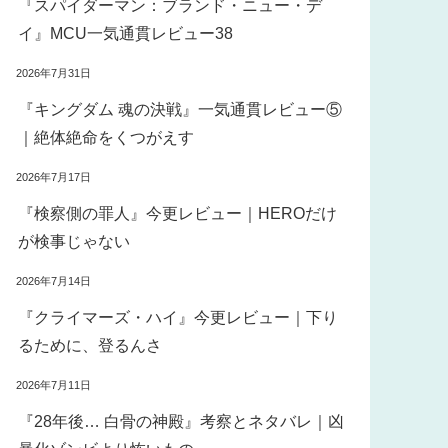
『スパイダーマン：ブランド・ニュー・デ
イ』MCU一気通貫レビュー38
2026年7月31日
『キングダム 魂の決戦』一気通貫レビュー⑤
｜絶体絶命をくつがえす
2026年7月17日
『検察側の罪人』今更レビュー｜HEROだけ
が検事じゃない
2026年7月14日
『クライマーズ・ハイ』今更レビュー｜下り
るために、登るんさ
2026年7月11日
『28年後… 白骨の神殿』考察とネタバレ｜凶