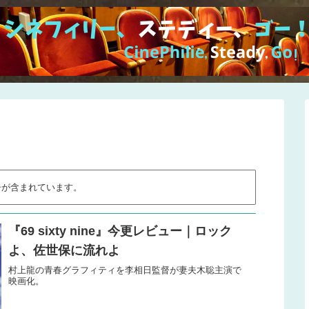
告が含まれています。
『69 sixty nine』今更レビュー｜ロック
よ、佐世保に流れよ
村上龍の青春グラフィティを李相日監督が妻夫木聡主演で
映画化。