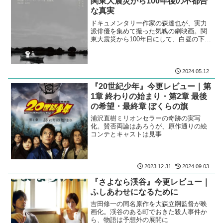
関東大震災から100年後の不都合
な真実
ドキュメンタリー作家の森達也が、実力
派俳優を集めて撮った気魄の劇映画。関
東大震災から100年目にして、白昼の下に
晒される地獄絵図。
2024.05.12
『20世紀少年』今更レビュー｜第
1章 終わりの始まり・第2章 最後
の希望・最終章 ぼくらの旗
浦沢直樹ミリオンセラーの奇跡の実写
化。賛否両論はあろうが、原作通りの絵
コンテとキャストは見事
2023.12.31
2024.09.03
『さよなら渓谷』今更レビュー｜
ふしあわせになるために
吉田修一の同名原作を大森立嗣監督が映
画化。渓谷のある町でおきた殺人事件か
ら、物語は予想外の展開に