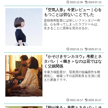
2022.12.05
2024.07.13
『空気人形』今更レビュー｜心を
もつことは切ないことでした
是枝裕和監督には珍しいファンタジー作
品。心を持ってしまったラブドールは、
生きることに意味を見出せるか。
2022.01.11
2025.07.11
『かそけきサンカヨウ』考察とネ
タバレ｜＜幽き＞なのは花ではな
く父娘関係
今泉力哉監督が、窪美澄の短編原作を映
画化し、秘蔵っ子の志田彩良を主演に迎
えた家族ドラマ。
2021.10.17
2025.10.17
『朝が来る』考察とネタバレ｜そ