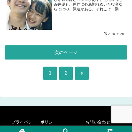
蒼井優も、原作に心底惚れぬいた役者な
らではの、気迫がある。それこそ、湯を
沸かすほどの熱い何かが、本作に注がれ
ている。
2020.06.28
次のページ
次
1
2
へ
プライバシー・ポリシー
お問い合わせ