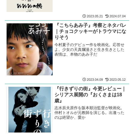
2023.05.21
2024.07.04
『こちらあみ子』考察とネタバレ
｜チョコクッキーがトラウマにな
りそう
今村夏子のデビュー作を映画化。応答せ
よ。少女の天真爛漫さと生き生きとした
表情は、本物のあみ子だ
2023.04.09
2023.05.12
『行きずりの街』今更レビュー｜
シリアス展開の『おくさまは18
歳』
志水辰夫原作を阪本順治監督が映画化。
仲村トオルが元教師を演じる。出逢った
のは絶望か、愛か