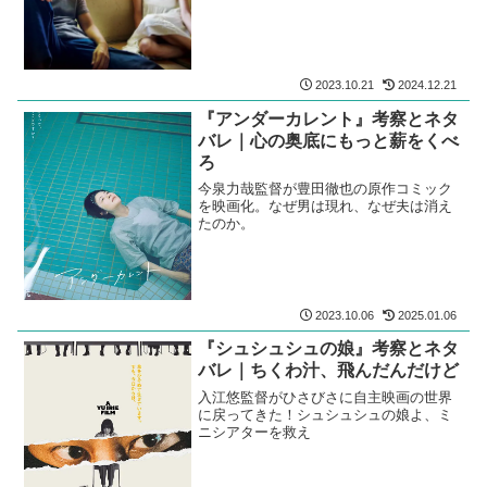
2023.10.21
2024.12.21
『アンダーカレント』考察とネタ
バレ｜心の奥底にもっと薪をくべ
ろ
今泉力哉監督が豊田徹也の原作コミック
を映画化。なぜ男は現れ、なぜ夫は消え
たのか。
2023.10.06
2025.01.06
『シュシュシュの娘』考察とネタ
バレ｜ちくわ汁、飛んだんだけど
入江悠監督がひさびさに自主映画の世界
に戻ってきた！シュシュシュの娘よ、ミ
ニシアターを救え