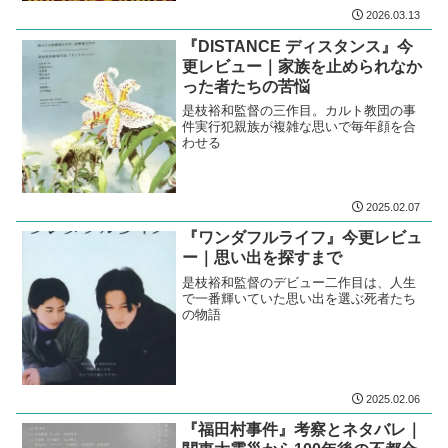
2026.03.13
『DISTANCE ディスタンス』今
更レビュー｜家族を止められなか
った者たちの苦悩
是枝裕和監督の三作目。カルト教団の事
件実行犯親族が複雑な思いで毎年顔を合
わせる
2025.02.07
『ワンダフルライフ』今更レビュ
ー｜思い出を探すまで
是枝裕和監督のデビュー二作目は、人生
で一番輝いていた思い出を選ぶ死者たち
の物語
2025.02.06
『福田村事件』考察とネタバレ｜