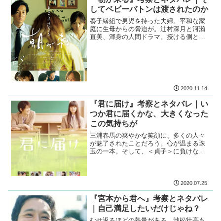
してベビーバトンは渡されたのか
養子縁組で男児を持った夫婦。平和な家
庭に生母からの脅迫が。辻村深月と河瀨
直美、渾身の人間ドラマ。授ける側と育
てる側、両者をつなぐベビーバトン。新
しい朝が来るか。
2020.11.14
『君に届け』考察とネタバレ｜い
つか君に届くかな、大きくなった
この気持ちが
三浦春馬の爽やかな笑顔に、多くの人々
が魅了されたことだろう。心が温まる珠
玉の一本。そして、＜貞子＞に負けない
眼力の多部未華子の、ピュアで真っ直ぐ
な思い。
2020.07.25
『宮本から君へ』考察とネタバレ
｜自己満足したいだけじゃね？
むせ返るほどの熱量がある。池松壮亮も