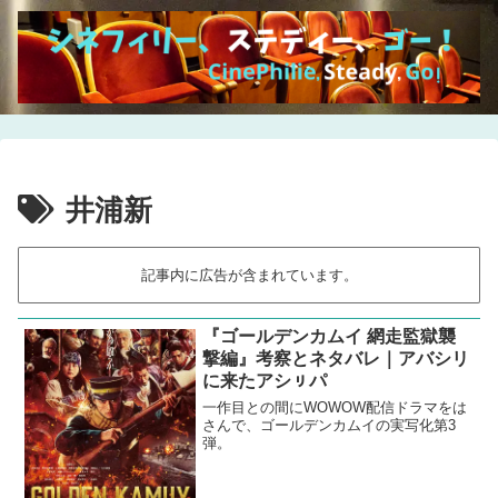
井浦新
記事内に広告が含まれています。
『ゴールデンカムイ 網走監獄襲
撃編』考察とネタバレ｜アバシリ
に来たアシㇼパ
一作目との間にWOWOW配信ドラマをは
さんで、ゴールデンカムイの実写化第3
弾。