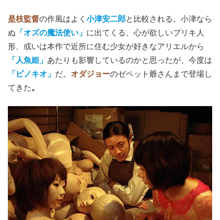
是枝監督
の作風はよく
小津安二郎
と比較される。小津なら
ぬ
「オズの魔法使い」
に出てくる、心が欲しいブリキ人
形、或いは本作で近所に住む少女が好きなアリエルから
「人魚姫」
あたりも影響しているのかと思ったが、今度は
「ピノキオ」
だ。
オダジョー
のゼペット爺さんまで登場し
てきた
。