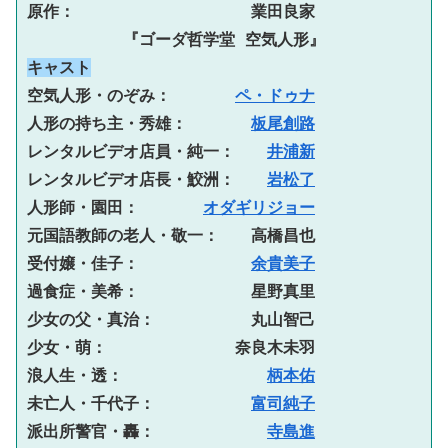
原作：　　　　　　　　　　　業田良家
　　　　　　『ゴーダ哲学堂 空気人形』
キャスト
空気人形・のぞみ：　　　　
ペ・ドゥナ
人形の持ち主・秀雄：　　　　
板尾創路
レンタルビデオ店員・純一：　　
井浦新
レンタルビデオ店長・鮫洲：　　
岩松了
人形師・園田：　　　　
オダギリジョー
元国語教師の老人・敬一：　　高橋昌也
受付嬢・佳子：　　　　　　　
余貴美子
過食症・美希：　　　　　　　星野真里
少女の父・真治：　　　　　　丸山智己
少女・萌：　　　　　　　　奈良木未羽
浪人生・透：　　　　　　　　　
柄本佑
未亡人・千代子：　　　　　　
富司純子
派出所警官・轟：　　　　　　　
寺島進