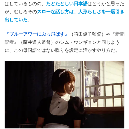
はしているものの、
たどたどしい日本語
はどうかと思った
が、むしろその
スローな話し方は、人形らしさを一層引き
出していた
。
『ブルーアワーにぶっ飛ばす』
（箱田優子監督）や
『新聞
記者』
（藤井道人監督）のシム・ウンギョンと同じよう
に、この母国語ではない喋りを設定に活かすやり方だ。