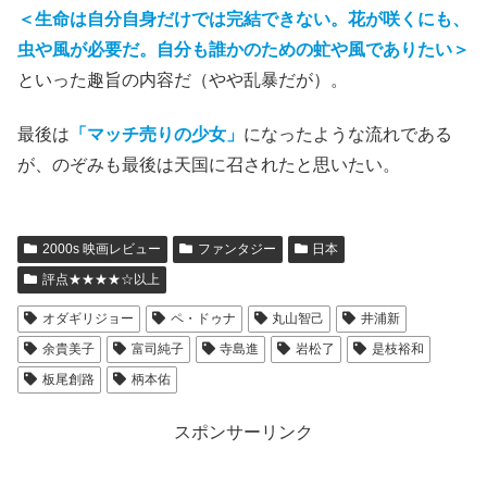
＜生命は自分自身だけでは完結できない。花が咲くにも、
虫や風が必要だ。自分も誰かのための虻や風でありたい＞
といった趣旨の内容だ（やや乱暴だが）。
最後は
「マッチ売りの少女」
になったような流れである
が、のぞみも最後は天国に召されたと思いたい。
2000s 映画レビュー
ファンタジー
日本
評点★★★★☆以上
オダギリジョー
ペ・ドゥナ
丸山智己
井浦新
余貴美子
富司純子
寺島進
岩松了
是枝裕和
板尾創路
柄本佑
スポンサーリンク