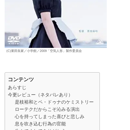
(C)業田良家／小学館／2009「空気人形」製作委員会
コンテンツ
あらすじ
今更レビュー（ネタバレあり）
是枝裕和とペ・ドゥナのケミストリー
ローテクだからこそ沁みる演出
心を持ってしまった喜びと悲しみ
息を吹き込む行為の官能