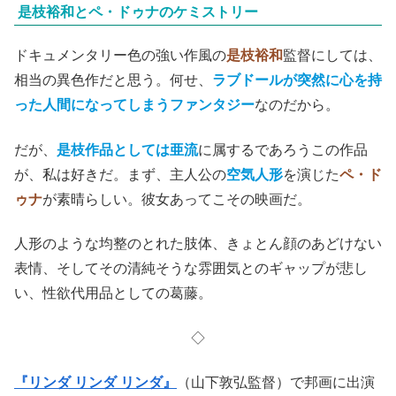
是枝裕和とペ・ドゥナのケミストリー
ドキュメンタリー色の強い作風の
是枝裕和
監督にしては、
相当の異色作だと思う。何せ、
ラブドールが突然に心を持
った人間になってしまうファンタジー
なのだから。
だが、
是枝作品としては亜流
に属するであろうこの作品
が、私は好きだ。まず、主人公の
空気人形
を演じた
ペ・ド
ゥナ
が素晴らしい。彼女あってこその映画だ。
人形のような均整のとれた肢体、きょとん顔のあどけない
表情、そしてその清純そうな雰囲気とのギャップが悲し
い、性欲代用品としての葛藤。
◇
『リンダ リンダ リンダ』
（山下敦弘監督）で邦画に出演