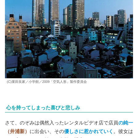
(C)業田良家／小学館／2009「空気人形」製作委員会
心を持ってしまった喜びと悲しみ
さて、のぞみは偶然入ったレンタルビデオ店で店員
の純一
（井浦新）
に出会い、その
優しさに惹かれていく
。彼女は