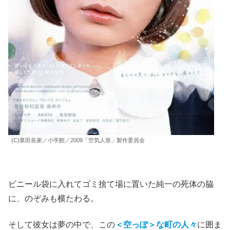
(C)業田良家／小学館／2009「空気人形」製作委員会
ビニール袋に入れてゴミ捨て場に置いた純一の死体の脇
に、のぞみも横たわる。
そして彼女は夢の中で、この
＜空っぽ＞な町の人々
に囲ま