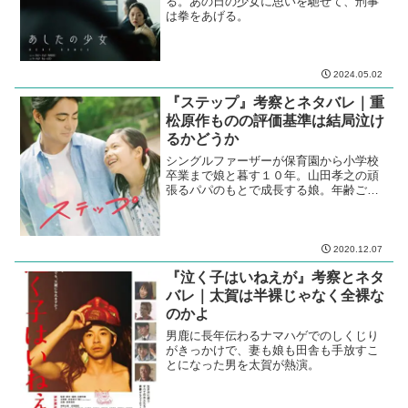
る。あの日の少女に思いを馳せて、刑事
は拳をあげる。
2024.05.02
『ステップ』考察とネタバレ｜重
松原作ものの評価基準は結局泣け
るかどうか
シングルファーザーが保育園から小学校
卒業まで娘と暮す１０年。山田孝之の頑
張るパパのもとで成長する娘。年齢ごと
に演じる三人の子役たちが輝く。
2020.12.07
『泣く子はいねえが』考察とネタ
バレ｜太賀は半裸じゃなく全裸な
のかよ
男鹿に長年伝わるナマハゲでのしくじり
がきっかけで、妻も娘も田舎も手放すこ
とになった男を太賀が熱演。