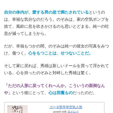
自分の体内が、愛する男の息で満たされている
というの
は、幸福な気分なのだろう。のぞみは、家の空気ポンプを
捨て、風鈴に息を吹きかけるのも思いとどまる。純一の吐
息が減ってしまうから。
だが、幸福もつかの間、のぞみは純一の彼女の写真をみつ
け、傷つく。
心をもつことは、せつないことだ。
そして家に戻れば、秀雄は新しいドールを買って浮かれて
いる。心を持ったのぞみと対峙した秀雄は驚く。
「ただの人形に戻ってくれへんか。こういうの面倒なん
や」
という彼にとって、
心は邪魔もの
だったのだ。
ゴーダ哲学堂空気人形
posted with
ヨメレバ