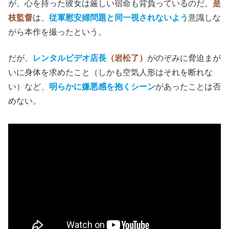
が、心を持った彼女は厳しい宿命も背負っているのだ。
是
枝監督
は、
従軍慰安婦問題と同一視されないよう
意識しな
がら本作を撮ったという。
だが、
レンタルビデオ店長
（岩松了）
がのぞみに脅迫まが
いに身体を求めたこと（しかも空気人形はそれを断れな
い）など、
明らかに嫌悪感を抱くシーン
があったことは否
めない。