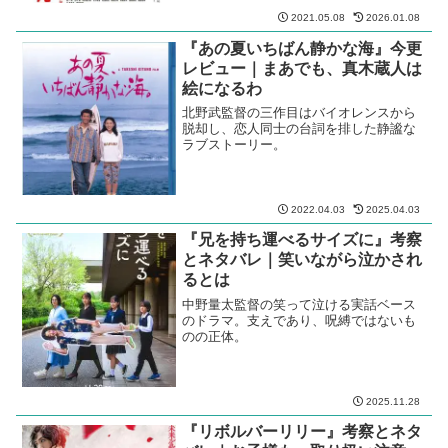
2021.05.08
2026.01.08
『あの夏いちばん静かな海』今更
レビュー｜まあでも、真木蔵人は
絵になるわ
北野武監督の三作目はバイオレンスから
脱却し、恋人同士の台詞を排した静謐な
ラブストーリー。
2022.04.03
2025.04.03
『兄を持ち運べるサイズに』考察
とネタバレ｜笑いながら泣かされ
るとは
中野量太監督の笑って泣ける実話ベース
のドラマ。支えであり、呪縛ではないも
のの正体。
2025.11.28
『リボルバーリリー』考察とネタ