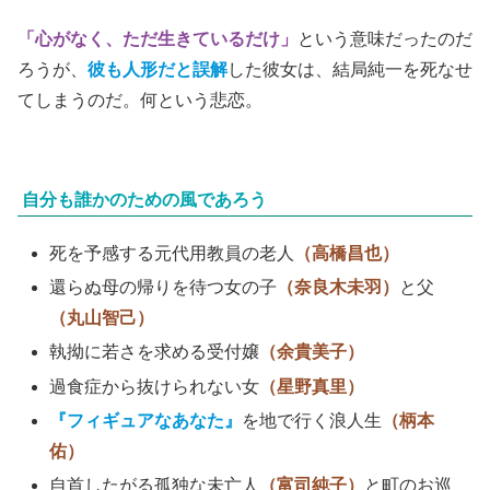
「心がなく、ただ生きているだけ」
という意味だったのだ
ろうが、
彼も人形だと誤解
した彼女は、結局純一を死なせ
てしまうのだ。何という悲恋。
自分も誰かのための風であろう
死を予感する元代用教員の老人
（高橋昌也）
還らぬ母の帰りを待つ女の子
（奈良木未羽）
と父
（丸山智己）
執拗に若さを求める受付嬢
（余貴美子）
過食症から抜けられない女
（星野真里）
『フィギュアなあなた』
を地で行く浪人生
（柄本
佑）
自首したがる孤独な未亡人
（富司純子）
と町のお巡