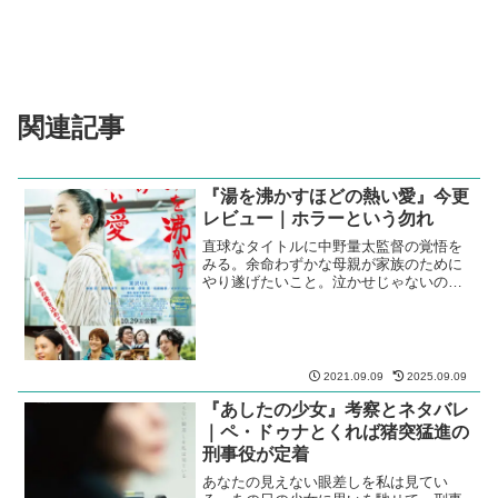
関連記事
『湯を沸かすほどの熱い愛』今更
レビュー｜ホラーという勿れ
直球なタイトルに中野量太監督の覚悟を
みる。余命わずかな母親が家族のために
やり遂げたいこと。泣かせじゃないのに
落涙必至の傑作。
2021.09.09
2025.09.09
『あしたの少女』考察とネタバレ
｜ペ・ドゥナとくれば猪突猛進の
刑事役が定着
あなたの見えない眼差しを私は見てい