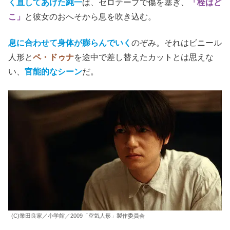
く直してあげた純一
は、セロテープで傷を塞ぎ、
「栓はど
こ」
と彼女のおへそから息を吹き込む。
息に合わせて身体が膨らんでいく
のぞみ。それはビニール
人形と
ペ・ドゥナ
を途中で差し替えたカットとは思えな
い、
官能的なシーン
だ。
(C)業田良家／小学館／2009「空気人形」製作委員会