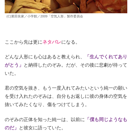
(C)業田良家／小学館／2009「空気人形」製作委員会
ここから先は更に
ネタバレ
になる。
どんな人形にも心はあると教えられ、
「生んでくれてあり
がとう」
と納得したのぞみ。だが、その後に悲劇が待って
いた。
君の空気を抜き、もう一度入れてみたいという純一の願い
を受け入れたのぞみは、自分もお返しに彼の身体の空気を
抜いてみたくなり、傷をつけてしまう。
のぞみの正体を知った純一は、以前に
「僕も同じようなも
のだ」
と彼女に語っていた。