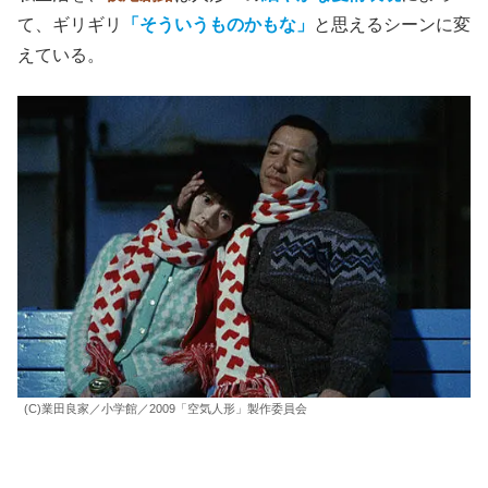
て、ギリギリ
「そういうものかもな」
と思えるシーンに変
えている。
(C)業田良家／小学館／2009「空気人形」製作委員会