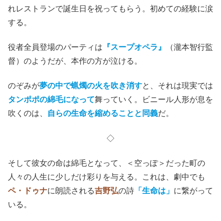
れレストランで誕生日を祝ってもらう。初めての経験に涙
する。
役者全員登場のパーティは
『スープオペラ』
（瀧本智行監
督）のようだが、本作の方が泣ける。
のぞみが
夢の中で蝋燭の火を吹き消す
と、それは現実では
タンポポの綿毛になって
舞っていく。ビニール人形が息を
吹くのは、
自らの生命を縮めることと同義
だ。
◇
そして彼女の命は綿毛となって、＜空っぽ＞だった町の
人々の人生に少しだけ彩りを与える。これは、劇中でも
ペ・ドゥナ
に朗読される
吉野弘
の詩
「生命は」
に繋がって
いる。