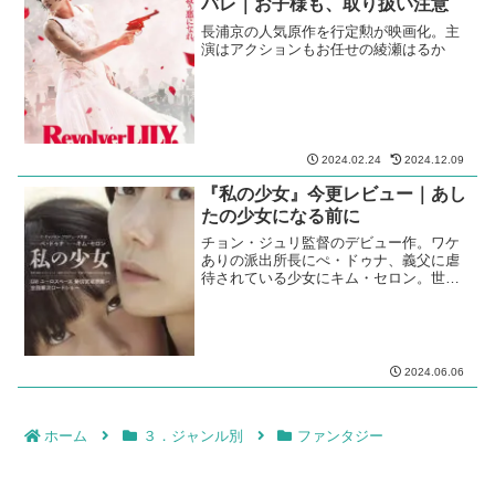
バレ｜お子様も、取り扱い注意
長浦京の人気原作を行定勲が映画化。主
演はアクションもお任せの綾瀬はるか
2024.02.24
2024.12.09
『私の少女』今更レビュー｜あし
たの少女になる前に
チョン・ジュリ監督のデビュー作。ワケ
ありの派出所長にぺ・ドゥナ、義父に虐
待されている少女にキム・セロン。世代
を超えた実力派女優のケミストリー。
2024.06.06
ホーム
３．ジャンル別
ファンタジー