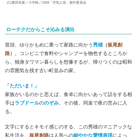
(C)業田良家／小学館／2009「空気人形」製作委員会
ローテクだからこそ沁みる演出
冒頭、ゆりかもめに乗って家路に向かう
秀雄
（板尾創
路）
。コンビニで食料やシャンプーを物色するところか
ら、独身タワマン暮らしを想像するが、帰りつくのは昭和
の雰囲気を残す古い町並みの家。
「ただいま！」
家族がいるのかと思えば、食卓に向かいあって話をする相
手は
ラブドール
の
のぞみ
。その後、同衾で夜の営みに入
る。
文字にするとキモイ感じのする、この秀雄のマニアックな
私生活を、
板尾創路
は人形への
細やかな愛情表現
によっ