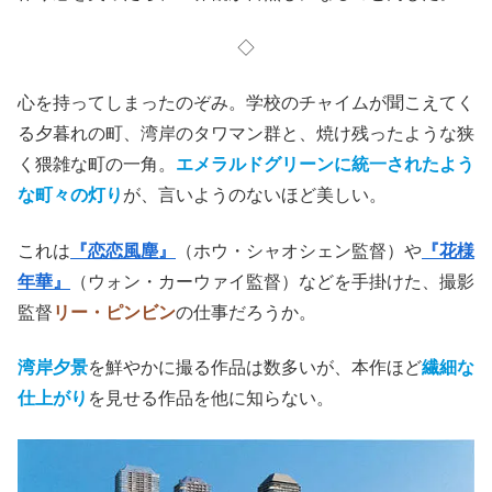
◇
心を持ってしまったのぞみ。学校のチャイムが聞こえてく
る夕暮れの町、湾岸のタワマン群と、焼け残ったような狭
く猥雑な町の一角。
エメラルドグリーンに統一されたよう
な町々の灯り
が、言いようのないほど美しい。
これは
『恋恋風塵』
（ホウ・シャオシェン監督）や
『花様
年華』
（ウォン・カーウァイ監督）などを手掛けた、撮影
監督
リー・ピンビン
の仕事だろうか。
湾岸夕景
を鮮やかに撮る作品は数多いが、本作ほど
繊細な
仕上がり
を見せる作品を他に知らない。