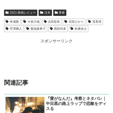
2021 映画レビュー
日本
青春
井浦新
今泉力哉
志田彩良
石田ひかり
窪美澄
芹澤興人
菊池亜希子
西田尚美
鈴鹿央士
スポンサーリンク
関連記事
『愛がなんだ』考察とネタバレ｜
中目黒の路上ラップで恋敵をディ
スる