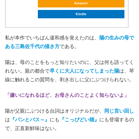
Amazon
Kindle
私が
本作でいちばん違和感を覚えたのは、
陽の生みの母で
ある三島佐千代の描き方
である。
陽は、母のことをもっと知りたいのに、父は何も語ってく
れない。親の都合で
早くに大人になってしまった陽
は、琴
線に触れるこの質問を、剥き出しに父にぶつけられない。
「嫌いになれるほど、お母さんのことよく知らないよ」
陽が父親にぶつける台詞はオリジナルだが、
同じ言い回し
は
『パンとバス～』
にも
『こっぴどい猫』
にも登場するの
で、正直新鮮味はない。