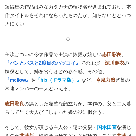
短編集の作品はみなカタカナの植物名が含まれており、本
作タイトルもそれにならったものだが、知らないととっつ
きにくい。
◇
主演はついに今泉作品で主演に抜擢が嬉しい
志田彩良
。
『パンとバスと2度目のハツコイ』
での主演・
深川麻衣
の
妹役として、姉を食うほどの存在感。その他、
『mellow』
や
『his（ドラマ版）』
など、
今泉力哉
監督の
常連メンバーの一人といえる。
志田彩良
の凛とした端整な顔立ちが、本作の、父と二人暮
らしで早く大人びてしまった娘の役に似合う。
そして、彼女が演じる主人公・陽の父親・
国木田直
を演じ
るのが
井浦新
。硬軟合わせてどんな役柄でもこなす
井浦
だ