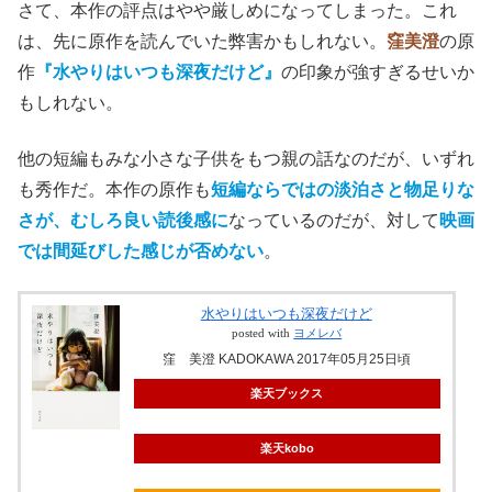
さて、本作の評点はやや厳しめになってしまった。これ
は、先に原作を読んでいた弊害かもしれない。
窪美澄
の原
作
『水やりはいつも深夜だけど』
の印象が強すぎるせいか
もしれない。
他の短編もみな小さな子供をもつ親の話なのだが、いずれ
も秀作だ。本作の原作も
短編ならではの淡泊さと物足りな
さが、むしろ良い読後感に
なっているのだが、対して
映画
では間延びした感じが否めない
。
水やりはいつも深夜だけど
posted with
ヨメレバ
窪 美澄 KADOKAWA 2017年05月25日頃
楽天ブックス
楽天kobo