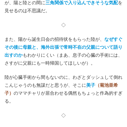
が、陽と陸との間に
三角関係で入り込んできそうな気配
を
見せるのは不思議だ。
◇
また、陽から誕生日会の招待状をもらった陸が、
なぜすぐ
その後に母親と、海外出張で常時不在の父親について語り
出すのか
もわかりにくい（まあ、息子の心臓の手術には、
さすがに父親にも一時帰国してほしいが）。
陸が心臓手術から間もないのに、わざとダッシュして倒れ
こんじゃうのも無謀だと思うが、そこに
美子
（菊池亜希
子）
のママチャリが居合わせる偶然もちょっと作為的すぎ
る。
◇