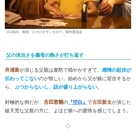
(C)2020 映画「かそけきサンカヨウ」製作委員会
父の淡泊さを義母の熱さが打ち返す
井浦新
が演じる父親は寡黙で穏やかすぎて、
感情の起伏が
伝わってこない
のが惜しい。始めから父が娘に迎合するか
ら、
ぶつからないし、話が盛り上がらない
。
対極的な例だが、
𠮷田恵輔
の
『空白』
で
古田新太
が演じた
破天荒な父親の方に、よほど娘への愛情を感じてしまう。
◇