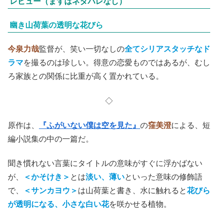
レビュー（まずはネタバレなし）
幽き山荷葉の透明な花びら
今泉力哉
監督が、笑い一切なしの
全てシリアスタッチなド
ラマ
を撮るのは珍しい。得意の恋愛ものではあるが、むし
ろ家族との関係に比重が高く置かれている。
◇
原作は、
『ふがいない僕は空を見た』
の
窪美澄
による、短
編小説集の中の一篇だ。
聞き慣れない言葉にタイトルの意味がすぐに浮かばない
が、
＜かそけき＞
とは
淡い、薄い
といった意味の修飾語
で、
＜サンカヨウ＞
は山荷葉と書き、水に触れると
花びら
が透明になる、小さな白い花
を咲かせる植物。