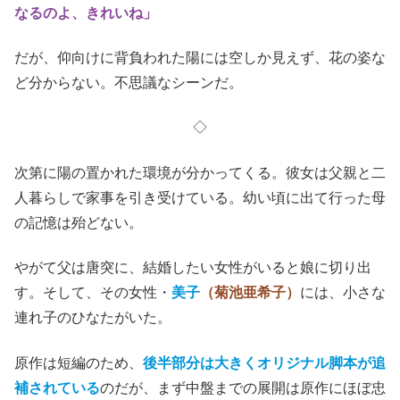
なるのよ、きれいね」
だが、仰向けに背負われた陽には空しか見えず、花の姿な
ど分からない。不思議なシーンだ。
◇
次第に陽の置かれた環境が分かってくる。彼女は父親と二
人暮らしで家事を引き受けている。幼い頃に出て行った母
の記憶は殆どない。
やがて父は唐突に、結婚したい女性がいると娘に切り出
す。そして、その女性・
美子
（菊池亜希子）
には、小さな
連れ子のひなたがいた。
原作は短編のため、
後半部分は大きくオリジナル脚本が追
補されている
のだが、まず中盤までの展開は原作にほぼ忠