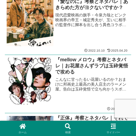
『愛なのに』考察とネタバレ｜あ
きらめた方がヨクないですか？
現代恋愛映画の旗手・今泉力哉とピンク
映画界の帝王・城定秀夫が、互いに相手
の監督作に脚本を出し合う異色コラボ企
画＜L/R１５＞。
2022.10.10
2025.04.20
『mellow メロウ』考察とネタバ
レ｜お花屋さんずラブは玉砕覚悟
で攻める
こんなに甘ったるい花屋いるのか？おま
けに邦画史上最高の美人店主のラーメン
屋。告白は玉砕覚悟で立ち向かうスポー
ツだ。今泉力哉監督の今イズムここに極
まれり。
2020.07.03
『正体』考察とネタバレ｜それで
もボクは殺ってない
藤井道人監督と横浜流星のお馴染みタッ
ホーム
検索
サイドバー