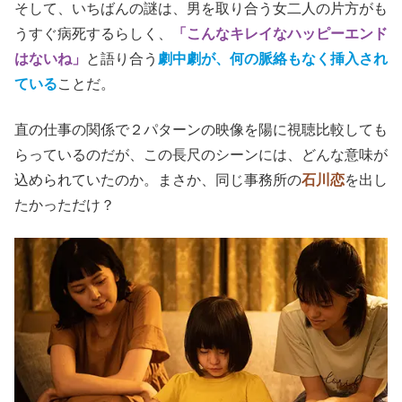
そして、いちばんの謎は、男を取り合う女二人の片方がも
うすぐ病死するらしく、
「こんなキレイなハッピーエンド
はないね」
と語り合う
劇中劇が、何の脈絡もなく挿入され
ている
ことだ。
直の仕事の関係で２パターンの映像を陽に視聴比較しても
らっているのだが、この長尺のシーンには、どんな意味が
込められていたのか。
まさか、同じ事務所の
石川恋
を出し
たかっただけ？