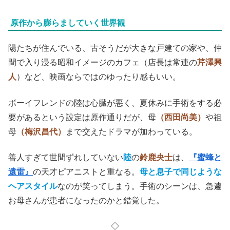
原作から膨らましていく世界観
陽たちが住んでいる、古そうだが大きな戸建ての家や、仲
間で入り浸る昭和イメージのカフェ（店長は常連の
芹澤興
人
）など、映画ならではのゆったり感もいい。
ボーイフレンドの陸は心臓が悪く、夏休みに手術をする必
要があるという設定は原作通りだが、母
（西田尚美）
や祖
母
（梅沢昌代）
まで交えたドラマが加わっている。
善人すぎて世間ずれしていない
陸
の
鈴鹿央士
は、
『蜜蜂と
遠雷』
の天才ピアニストと重なる。
母と息子で同じような
ヘアスタイル
なのが笑ってしまう。手術のシーンは、急遽
お母さんが患者になったのかと錯覚した。
◇