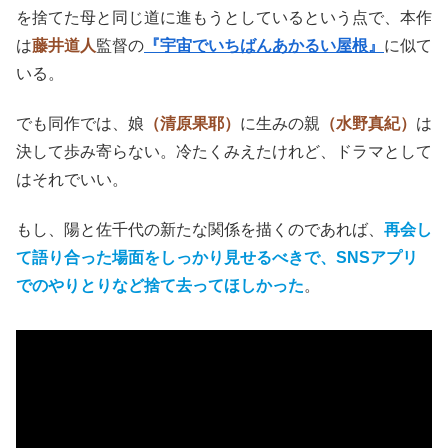
を捨てた母と同じ道に進もうとしているという点で、本作
は
藤井道人
監督の
『宇宙でいちばんあかるい屋根』
に似て
いる。
でも同作では、娘
（清原果耶）
に生みの親
（水野真紀）
は
決して歩み寄らない。冷たくみえたけれど、ドラマとして
はそれでいい。
もし、陽と佐千代の新たな関係を描くのであれば、
再会し
て語り合った場面をしっかり見せるべきで、SNSアプリ
でのやりとりなど捨て去ってほしかった
。