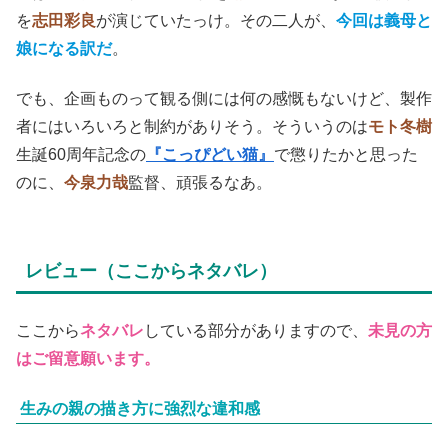
を
志田彩良
が演じていたっけ。その二人が、
今回は義母と
娘になる訳だ
。
でも、企画ものって観る側には何の感慨もないけど、製作
者にはいろいろと制約がありそう。そういうのは
モト冬樹
生誕60周年記念の
『こっぴどい猫』
で懲りたかと思った
のに、
今泉力哉
監督、頑張るなあ。
レビュー（ここからネタバレ）
ここから
ネタバレ
している部分がありますので、
未見の方
はご留意願います。
生みの親の描き方に強烈な違和感