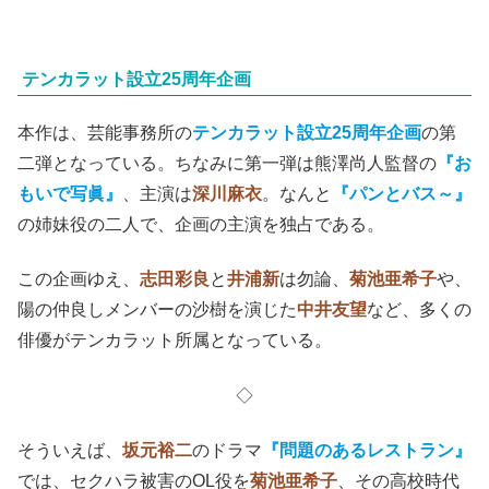
テンカラット設立25周年企画
本作は、芸能事務所の
テンカラット設立25周年企画
の第
二弾となっている。ちなみに第一弾は熊澤尚人監督の
『お
もいで写眞』
、主演は
深川麻衣
。なんと
『パンとバス～』
の姉妹役の二人で、企画の主演を独占である。
この企画ゆえ、
志田彩良
と
井浦新
は勿論、
菊池亜希子
や、
陽の仲良しメンバーの沙樹を演じた
中井友望
など、多くの
俳優がテンカラット所属となっている。
◇
そういえば、
坂元裕二
のドラマ
『問題のあるレストラン』
では、セクハラ被害のOL役を
菊池亜希子
、その高校時代