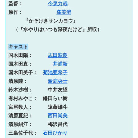
監督：　　　　　
今泉力哉
原作：     　　　 
窪美澄
『かそけきサンカヨウ』
　（『水やりはいつも深夜だけど』所収）
キャスト
国木田陽：　　　
志田彩良
国木田直：　　　　
井浦新
国木田美子：　
菊池亜希子
清原陸：　　　　
鈴鹿央士
鈴木沙樹：　　　中井友望
有村みやこ：　鎌田らい樹
宮尾数人：　　　遠藤雄斗
清原夏紀：　　　
西田尚美
清原絹江：　　　梅沢昌代
三島佐千代：　
石田ひかり