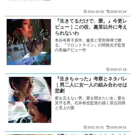
2021.02.04
2026.02.04
『生きてるだけで、愛。』今更レ
ビュー｜この役、趣里以外に考え
られないわ
本谷有希子原作、趣里と菅田将暉で贈
る、『フロントライン』の関根光才監督
の長編デビュー作
2025.07.19
『生きちゃった』考察とネタバレ
｜男二人に女一人の組み合わせは
悲劇
愛を言えない男。愛を聞きたい女。愛を
見守る男。石井裕也監督の描く原点回帰
と至上の愛
2021.03.31
2024.06.01