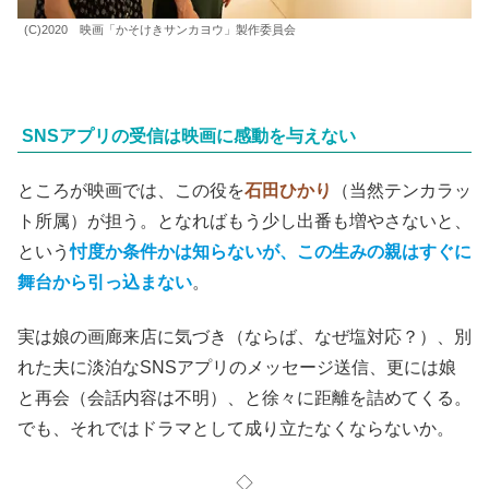
(C)2020 映画「かそけきサンカヨウ」製作委員会
SNSアプリの受信は映画に感動を与えない
ところが映画では、この役を
石田ひかり
（当然テンカラッ
ト所属）が担う。となればもう少し出番も増やさないと、
という
忖度か条件かは知らないが、この生みの親はすぐに
舞台から引っ込まない
。
実は娘の画廊来店に気づき（ならば、なぜ塩対応？）、別
れた夫に淡泊なSNSアプリのメッセージ送信、更には娘
と再会（会話内容は不明）、と徐々に距離を詰めてくる。
でも、それではドラマとして成り立たなくならないか。
◇