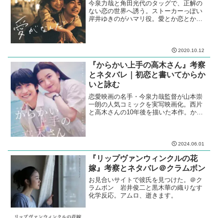
今泉力哉と角田光代のタッグで、正解の
ない恋の世界へ誘う。ストーカーっぽい
岸井ゆきのがハマリ役。愛とか恋とかを
余裕で超越している話は、恋愛ものとい
えるのか。
2020.10.12
『からかい上手の高木さん』考察
とネタバレ｜初恋と書いてからか
いと詠む
恋愛映画の名手・今泉力哉監督が山本崇
一朗の人気コミックを実写映画化。西片
と高木さんの10年後を描いた本作。から
かい上手の初恋は100%片想いか。
2024.06.01
『リップヴァンウィンクルの花
嫁』考察とネタバレ＠クラムボン
お見合いサイトで彼氏を見つけた。＠ク
ラムボン 岩井俊二と黒木華の織りなす
化学反応。アムロ、逝きます。