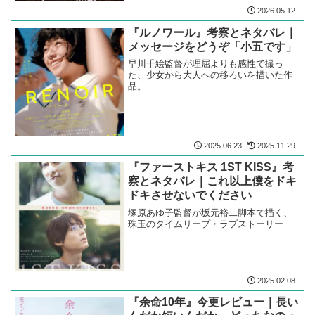
2026.05.12
『ルノワール』考察とネタバレ｜
メッセージをどうぞ「小五です」
早川千絵監督が理屈よりも感性で撮っ
た、少女から大人への移ろいを描いた作
品。
2025.06.23
2025.11.29
『ファーストキス 1ST KISS』考
察とネタバレ｜これ以上僕をドキ
ドキさせないでください
塚原あゆ子監督が坂元裕二脚本で描く、
珠玉のタイムリープ・ラブストーリー
2025.02.08
『余命10年』今更レビュー｜長い