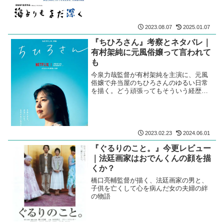
2023.08.07
2025.01.07
『ちひろさん』考察とネタバレ｜
有村架純に元風俗嬢って言われて
も
今泉力哉監督が有村架純を主演に、元風
俗嬢で弁当屋のちひろさんのゆるい日常
を描く。どう頑張ってもそういう経歴の
女性には見えなかったけど。
2023.02.23
2024.06.01
『ぐるりのこと。』今更レビュー
｜法廷画家はおでんくんの顔を描
くか？
橋口亮輔監督が描く、法廷画家の男と、
子供を亡くして心を病んだ女の夫婦の絆
の物語