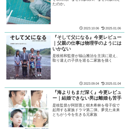
たのか。
2023.10.06
2025.01.06
『そして父になる』今更レビュー
｜父親の仕事は物理学のようには
いかない
是枝裕和監督が福山雅治を主演に迎え、
取り違えの子供を巡る二家族を描く
2023.09.04
2025.01.04
『海よりもまだ深く』今更レビュ
ー｜結婚できない男は離婚も苦手
是枝監督が阿部寛と樹木希林を母子役で
起用する家族ドラマ第二弾。夢見た未来
とちがう今を生きる元家族