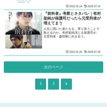
2022.02.14
2025.07.14
『前科者』考察とネタバレ｜有村
架純が保護司だったら元受刑者が
増えてまう
人生に躓いた者たちを、寄り添うことで
救えるのか。有村架純演じる保護司が、
元受刑者・森田剛に向き合う。
2022.01.28
2025.07.28
次のページ
次
1
2
へ