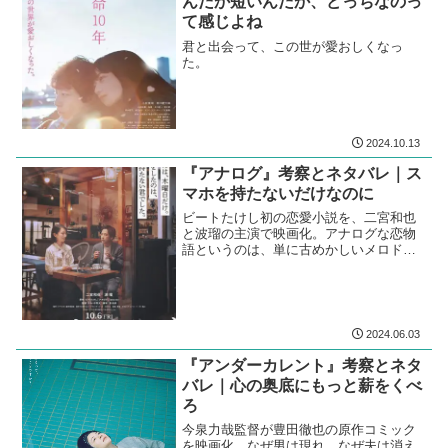
んだか短いんだか、どっちなのっ
て感じよね
君と出会って、この世が愛おしくなっ
た。
2024.10.13
『アナログ』考察とネタバレ｜ス
マホを持たないだけなのに
ビートたけし初の恋愛小説を、二宮和也
と波瑠の主演で映画化。アナログな恋物
語というのは、単に古めかしいメロドラ
マという意味なのか。
2024.06.03
『アンダーカレント』考察とネタ
バレ｜心の奥底にもっと薪をくべ
ろ
今泉力哉監督が豊田徹也の原作コミック
を映画化。なぜ男は現れ、なぜ夫は消え