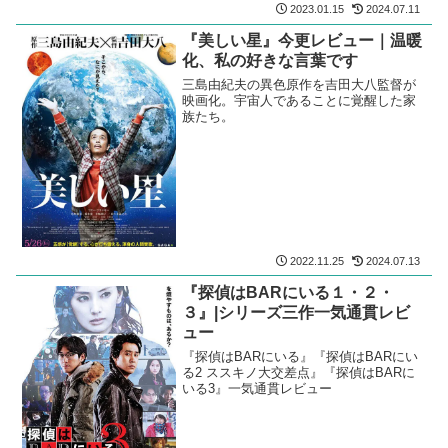
2023.01.15
2024.07.11
『美しい星』今更レビュー｜温暖
化、私の好きな言葉です
三島由紀夫の異色原作を吉田大八監督が
映画化。宇宙人であることに覚醒した家
族たち。
2022.11.25
2024.07.13
『探偵はBARにいる１・２・
３』|シリーズ三作一気通貫レビ
ュー
『探偵はBARにいる』『探偵はBARにい
る2 ススキノ大交差点』『探偵はBARに
いる3』一気通貫レビュー