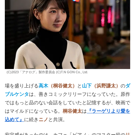
(C)2023「アナログ」製作委員会 (C)T.N GON Co., Ltd.
場を盛り上げる
高木
（桐谷健太）
と
山下
（浜野謙太）
の
ダ
ブルケンタ
は、善きコミックリリーフになっていた。原作
ではもっと品のない会話をしていたと記憶するが、映画で
はマイルドになっている。
桐谷健太
は
『ラーゲリより愛を
込めて』
に続き
ニノ
と共演。
安定感があったのは、カフェ「ピアノ」のマスター役の
リ