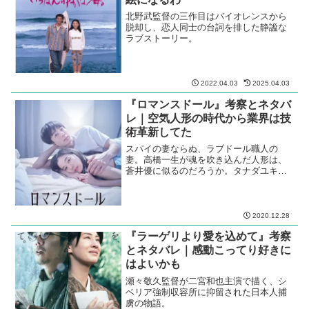
北野武監督の三作目はバイオレンスから
脱却し、恋人同士の台詞を排した静謐な
ラブストーリー。
2022.04.03
2025.04.03
『ロマンスドール』考察とネタバ
レ｜空気人形の時代から業界は技
術革新してた
スパイの妻ならぬ、ラブドール職人の
妻。高橋一生が魂を吹き込んだ人形は、
蒼井優に似るのだろうか。タナダユキ監
督自身が書いた原作小説を満を持して映
画化。
2020.12.28
『ラーゲリより愛を込めて』考察
とネタバレ｜感動こってり好きに
はよいかも
瀬々敬久監督が二宮和也主演で描く、シ
ベリア強制収容所に抑留された日本人捕
虜の物語。