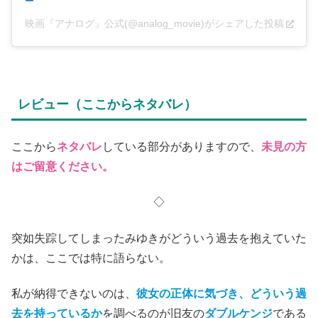
映画『アナログ』公式(@analog_movie)がシェアした投稿
レビュー（ここからネタバレ）
ここから
ネタバレ
している部分がありますので、
未見の方
はご留意ください。
◇
突如失踪してしまったみゆきがどういう過去を抱えていた
かは、ここでは特に語らない。
私が納得できないのは、
彼女の正体に気づき、どういう過
去を持っているか
を調べるのが旧友の
ダブルケンジ
である