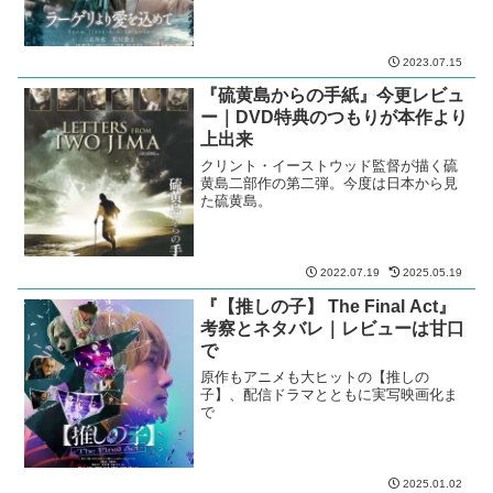
2023.07.15
『硫黄島からの手紙』今更レビュ
ー｜DVD特典のつもりが本作より
上出来
クリント・イーストウッド監督が描く硫
黄島二部作の第二弾。今度は日本から見
た硫黄島。
2022.07.19
2025.05.19
『【推しの子】 The Final Act』
考察とネタバレ｜レビューは甘口
で
原作もアニメも大ヒットの【推しの
子】、配信ドラマとともに実写映画化ま
で
2025.01.02