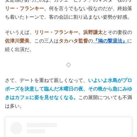
リー・フランキー
。何を言うでもない役なのだが、終始落
ち着いたトーンで、客の会話に割り込まない姿勢が好感。
そいうえば、
リリー・フランキー、浜野謙太
とその妻役の
佐津川愛美
、この三人は
タカハタ監督
の
『鳩の撃退法』
に
続く出演だ。
◇
さて、デートを重ねて親しくなって、
いよいよ水島がプロ
ポーズを決意して臨んだ木曜日の夜、その晩から急にみゆ
きはカフェに姿を見せなくなる。
この展開についても不満
は多い。