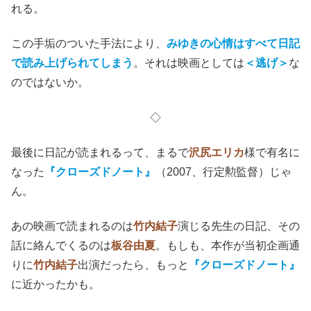
れる。
この手垢のついた手法により、
みゆきの心情はすべて日記
で読み上げられてしまう
。それは映画としては
＜逃げ＞
な
のではないか。
◇
最後に日記が読まれるって、まるで
沢尻エリカ
様で有名に
なった
『クローズドノート』
（2007、行定勲監督）じゃ
ん。
あの映画で読まれるのは
竹内結子
演じる先生の日記、その
話に絡んでくるのは
板谷由夏
。もしも、本作が当初企画通
りに
竹内結子
出演だったら、もっと
『クローズドノート』
に近かったかも。