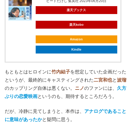
ビートたけし 集英社 2023年06月20日
楽天ブックス
楽天kobo
Amazon
Kindle
もともとはヒロインに
竹内結子
を想定していた企画だった
というが、最終的にキャスティングされた
二宮和也
と
波瑠
のカップリング自体は悪くない。
ニノ
のファンには、
久方
ぶりの恋愛映画
というのも、期待するところだろう。
だが、冷静に見てしまうと、本作は、
アナログであること
に意味があったか
と疑問に思う。