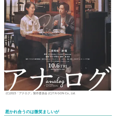
(C)2023「アナログ」製作委員会 (C)T.N GON Co., Ltd.
惹かれ合うのは微笑ましいが