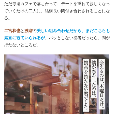
ただ毎週カフェで落ち合って、デートを重ねて親しくなっ
ていくだけの二人に、結構長い間付き合わされることにな
る。
二宮和也
と
波瑠
の
美しい組み合わせだから、まだこちらも
素直に観ていられるが
、パッとしない役者だったら、間が
持たないところだ。