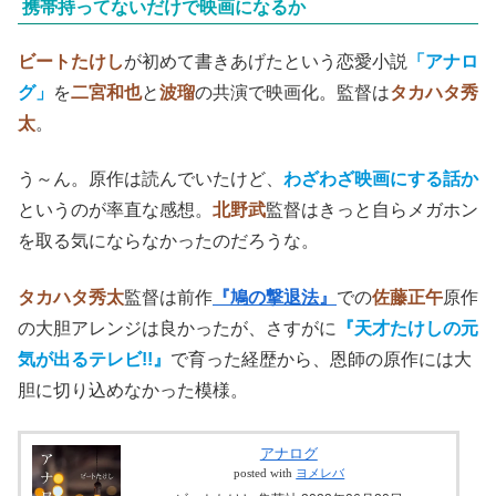
携帯持ってないだけで映画になるか
ビートたけし
が初めて書きあげたという恋愛小説
「アナロ
グ」
を
二宮和也
と
波瑠
の共演で映画化。監督は
タカハタ秀
太
。
う～ん。原作は読んでいたけど、
わざわざ映画にする話か
というのが率直な感想。
北野武
監督はきっと自らメガホン
を取る気にならなかったのだろうな。
タカハタ秀太
監督は前作
『鳩の撃退法』
での
佐藤正午
原作
の大胆アレンジは良かったが、さすがに
『天才たけしの元
気が出るテレビ!!』
で育った経歴から、恩師の原作には大
胆に切り込めなかった模様。
アナログ
posted with
ヨメレバ