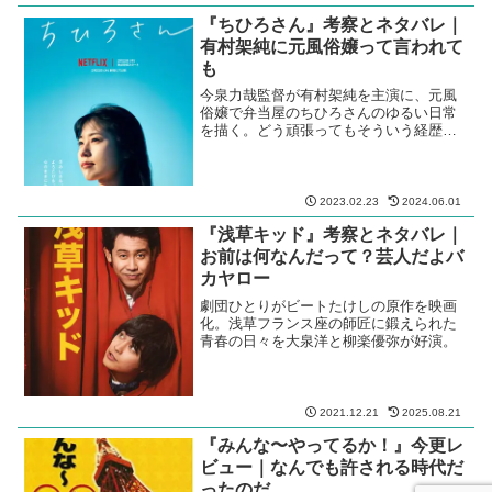
『ちひろさん』考察とネタバレ｜
有村架純に元風俗嬢って言われて
も
今泉力哉監督が有村架純を主演に、元風
俗嬢で弁当屋のちひろさんのゆるい日常
を描く。どう頑張ってもそういう経歴の
女性には見えなかったけど。
2023.02.23
2024.06.01
『浅草キッド』考察とネタバレ｜
お前は何なんだって？芸人だよバ
カヤロー
劇団ひとりがビートたけしの原作を映画
化。浅草フランス座の師匠に鍛えられた
青春の日々を大泉洋と柳楽優弥が好演。
2021.12.21
2025.08.21
『みんな〜やってるか！』今更レ
ビュー｜なんでも許される時代だ
ったのだ