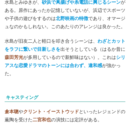
水島とみゆきが、
砂浜で凧揚げや糸電話に興じるシーン
が
ある。原作にあったか記憶していないが、浜辺でスポーツ
や子供の遊びをするのは
北野映画の特徴
であり、オマージ
ュなのかもしれない。このあたりのアレンジは良かった
。
水島が旧友二人と軽口を叩き合うシーンは、
わざとカット
をラフに繋いで目新しさを
出そうとしている（はるか昔に
森田芳光
が多用しているので新鮮味はない）。これは
シリ
アスな恋愛ドラマのトーンには合わず、違和感
が強かっ
た。
キャスティング
倉本聰
や
クリント・イーストウッド
といったレジェンドの
薫陶を受けた
二宮和也
の演技には定評がある。