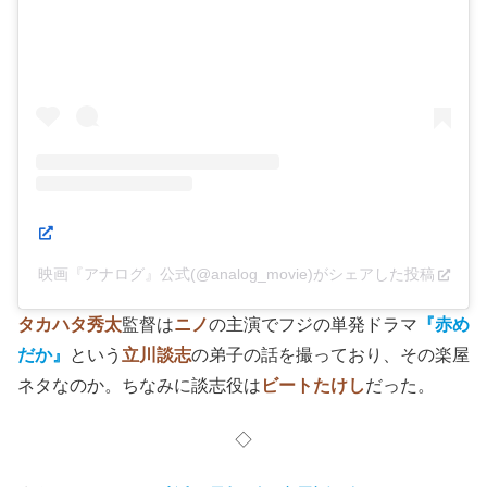
映画『アナログ』公式(@analog_movie)がシェアした投稿
タカハタ秀太
監督は
ニノ
の主演でフジの単発ドラマ
『赤め
だか』
という
立川談志
の弟子の話を撮っており、その楽屋
ネタなのか。ちなみに談志役は
ビートたけし
だった。
◇