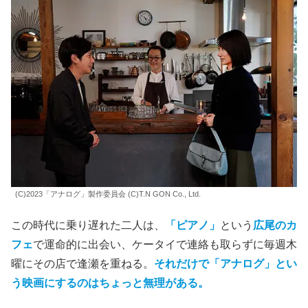
(C)2023「アナログ」製作委員会 (C)T.N GON Co., Ltd.
この時代に乗り遅れた二人は、
「ピアノ」
という
広尾のカ
フェ
で運命的に出会い、ケータイで連絡も取らずに毎週木
曜にその店で逢瀬を重ねる。
それだけで「アナログ」とい
う映画にするのはちょっと無理がある。