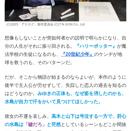
(C)2023「アナログ」製作委員会 (C)T.N GON Co., Ltd.
想像もしないことが突如何者かの説明で明らかになり、自
分の人生がそれに振り回される。
『ハリーポッター』
が魔
法学校の生徒になるのも、
『20世紀少年』
のケンヂが地
球を救うのも、そのパターンだ。
だが、そこから物語が始まるのならよいが、本作のように
後半で主人公が労せずして、失踪した恋人の過去を知るの
はどうなのか。
みゆきの正体も、なぜ姿を消したのかも、
水島が自力で汗をかいて見つけてほしかった。
彼女の不運を哀しみ、
高木と山下は号泣する一方で、肝心
の水島は
「嘘だろ」
と茫然
としているシーンもどこか間抜