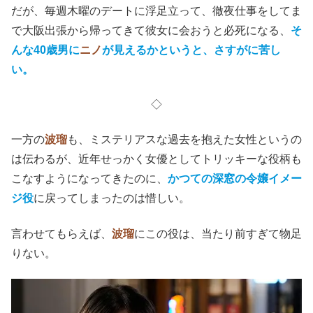
だが、毎週木曜のデートに浮足立って、徹夜仕事をしてま
で大阪出張から帰ってきて彼女に会おうと必死になる、
そ
んな40歳男に
ニノ
が見えるかというと、さすがに苦し
い。
◇
一方の
波瑠
も、ミステリアスな過去を抱えた女性というの
は伝わるが、近年せっかく女優としてトリッキーな役柄も
こなすようになってきたのに、
かつての深窓の令嬢イメー
ジ役
に戻ってしまったのは惜しい。
言わせてもらえば、
波瑠
にこの役は、当たり前すぎて物足
りない。