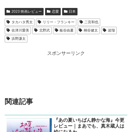
2023 映画レビュー
恋愛
日本
タカハタ秀太
リリー・フランキー
二宮和也
佐津川愛美
北野武
板谷由夏
桐谷健太
波瑠
浜野謙太
スポンサーリンク
関連記事
『あの夏いちばん静かな海』今更
レビュー｜まあでも、真木蔵人は
絵になるわ