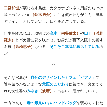
二宮和也
が演じる水島は、カタカナビジネス用語だらけの
薄っぺらい上司
（鈴木浩介）
にこき使われながらも、建築
デザイナーとして充実した日々を過ごしている。
仕事を離れれば、幼馴染の
高木
（桐谷健太）
や
山下
（浜野
謙太）
とバカ話に花を咲かせ、独身だが目下入院中の愛す
る母
（高橋惠子）
もいる。
そこそこ幸福に暮らしている
の
だ。
◇
そんな
水島が、
自分のデザインしたカフェ「ピアノ」
で、
誰も気づかないような
意匠のこだわり
に気づき、褒めてく
れた女性客の
みゆき
（波瑠）
に出会い、惹かれていく。
一方彼女も、
母の形見の古いハンドバッグ
を褒めてくれた