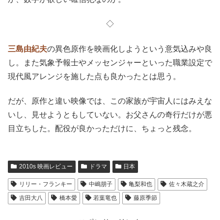
ー・フランキー
の
演技の奇抜さに頼る
あまり、本題がボケ
た気がする。
ラストに安っぽい円盤の内部を登場させたのも解せない。
地上に本人が残っているのだから、幽体離脱して火星に戻
るという意味なのかな。
それにしても、あの気象予報士の奇行を何度もオンエアし
てしまうスイッチャー・ディレクター、余程の能無しなの
か、数字が欲しい確信犯なのか。
◇
三島由紀夫
の異色原作を映画化しようという意気込みや良
し。また気象予報士やメッセンジャーといった職業設定で
現代風アレンジを施した点も良かったとは思う。