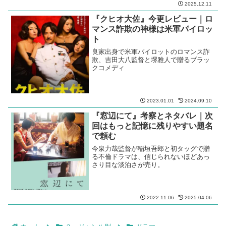
披露宴で久しぶりに再会してバカ騒ぎ。
だが、次第に不思議な展開に。
2021.09.21
2025.09.21
『でっちあげ 殺人教師と呼ばれ
た男』今更レビュー｜そこは謝罪
しちゃダメだろ
驚くべき実際の事件をベースに三池崇史
監督が描く、殺人教師とされた男の悲劇
2025.12.11
『クヒオ大佐』今更レビュー｜ロ
マンス詐欺の神様は米軍パイロッ
ト
良家出身で米軍パイロットのロマンス詐
欺、吉田大八監督と堺雅人で贈るブラッ
クコメディ