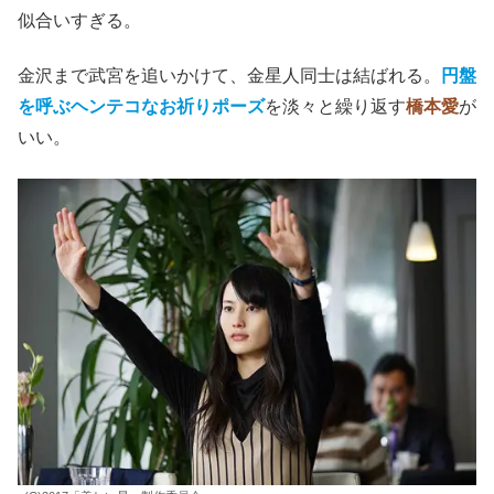
の妹ありの美形兄妹。
だが、自分の美貌に負い目を感じていることを、偶然路上
ライブで出会ったミュージシャンの
タケミヤカオル
（若葉
竜也）
に指摘され、自分も武宮と同じ金星人だったと自覚
する。
暁子の設定は家族の中では最も原作に近いか。人を寄せ付
けないキャラが
橋本愛
に似合う。ついでに、彼女をミスコ
ンに必死に勧誘する広告研のチャラい学生
（藤原季節）
も
似合いすぎる。
金沢まで武宮を追いかけて、金星人同士は結ばれる。
円盤
を呼ぶヘンテコなお祈りポーズ
を淡々と繰り返す
橋本愛
が
いい。