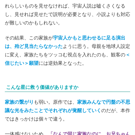
美しい星
posted with
ヨメレバ
三島 由紀夫 新潮社 1967年11月01日頃
楽天ブックス
Amazon
Kindle
だが、映画ではその点は微妙だ。映像であるため、何かそ
れらしいものを見せなければ、宇宙人説は嘘くさくなる
し、見せれば見せたで説明が必要となり、小説よりも対応
が難しいのかもしれない。
その結果、この家族が
宇宙人かもと思わせるに足る演出
は、殆ど見当たらなかった
ように思う。母親を地球人設定