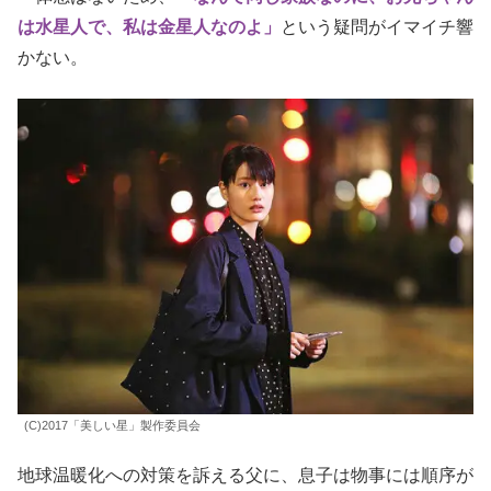
に変え、家族たちをツッコむ視点を入れたのも、観客の
＜
信じたい＞願望
には逆効果となった。
こんな星に救う価値がありますか
家族の繋がり
も弱い。原作では、
家族みんなで円盤の不思
議な光をみたことでそれぞれが覚醒していく
のだが、本作
ではきっかけは個々で違う。
一体感はないため、
「なんで同じ家族なのに、お兄ちゃん
は水星人で、私は金星人なのよ」
という疑問がイマイチ響
かない。