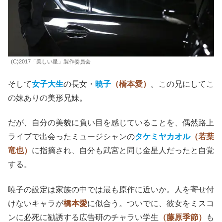
佐々木蔵之介
扮する黒木が、地球人について無表情に一雄
に語ってくる様子は、まんま
『シン・ウルトラマン』
の
メ
フィラス山本耕史
のそれである。
(C)2017「美しい星」製作委員会
そして
女子大生
の長女・
暁子
（橋本愛）
。この兄にしてこ