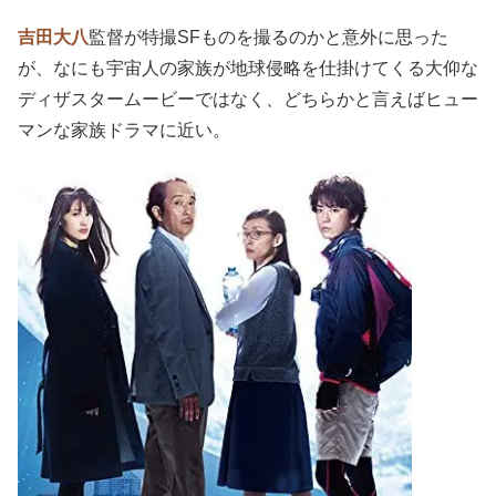
吉田大八が熱望した三島原作
三島由紀夫
原作を
吉田大八
監督が映画化する。それも、平
凡な家族が突如として
「宇宙人」
に覚醒する姿を描いたド
ラマだという。
三島由紀夫
は数多く読んできたし、映画化作品も観てきた
が、これは
完全に規格外
だ。
純文学作家がこんなSFじみ
た異色作を書いていたとは
、本作の公開まで寡聞にして知
らなかったので、当時慌てて読んでみた記憶がある。
吉田大八
監督が特撮SFものを撮るのかと意外に思った
が、なにも宇宙人の家族が地球侵略を仕掛けてくる大仰な
ディザスタームービーではなく、どちらかと言えばヒュー
マンな家族ドラマに近い。