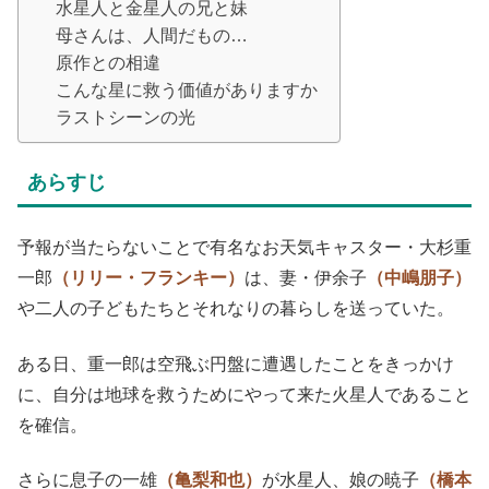
水星人と金星人の兄と妹
母さんは、人間だもの…
原作との相違
こんな星に救う価値がありますか
ラストシーンの光
あらすじ
予報が当たらないことで有名なお天気キャスター・大杉重
一郎
（リリー・フランキー）
は、妻・伊余子
（中嶋朋子）
や二人の子どもたちとそれなりの暮らしを送っていた。
ある日、重一郎は空飛ぶ円盤に遭遇したことをきっかけ
に、自分は地球を救うためにやって来た火星人であること
を確信。
さらに息子の一雄
（亀梨和也）
が水星人、娘の暁子
（橋本