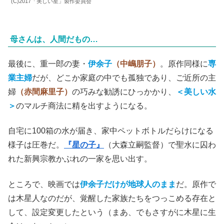
(C)2017「美しい星」製作委員会
母さんは、人間だもの…
最後に、重一郎の妻・
伊余子
（中嶋朋子）
。原作同様に
専
業主婦
だが、どこか家庭の中でも孤独であり、ご近所の主