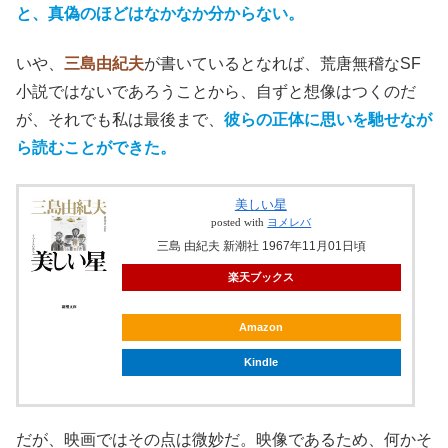
川崎市の
東生田
近辺が変更された寂しさは若干あるが、そ
れも仕方ない。
◇
私が違和感を持ったのは、
宇宙人への覚醒の描き方
、そし
て
家族のつながり
についてだ
（ここからネタバレとなりま
すのでご留意ください）
。
宇宙人であることに覚醒する。それを小説で表現される
と、真偽のほどはなかなか分からない。
いや、
三島由紀夫
が書いているとなれば、荒唐無稽なSF
小説ではないであろうことから、自ずと想像はつくのだ
が、それでも私は最後まで、
彼らの正体に思いを馳せなが
ら読むことができた。