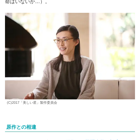
婦
（赤間麻里子）
の巧みな勧誘にひっかかり、
＜美しい水
＞
のマルチ商法に精を出すようになる。
自宅に100箱の水が届き、家中ペットボトルだらけになる
様子は圧巻だ。
『星の子』
（大森立嗣監督）で聖水に囚わ
れた新興宗教かぶれの一家を思い出す。
ところで、映画では
伊余子だけが地球人のまま
だ。原作で
は木星人なのだが、覚醒した家族たちをつっこめる存在と
して、設定変更したという（まあ、でもさすがに木星に生
命はいないか…）。