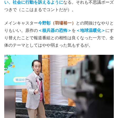
社会への発信力もあるし。冒頭では普通に天気予報をして
いた男が、後半では天気そっちのけで、
地球温暖化を憂
い、社会に行動を訴えるように
なる。それも不思議ポーズ
つきで（ここはまるでコントだが）。
メインキャスター
今野彰
（羽場裕一）
との間抜けなやりと
りもいい。原作の
＜核兵器の恐怖＞
を
＜地球温暖化＞
にす
り替えたことで報道番組との相性は良くなった一方で、全
体のテーマとしてはやや弱まった気もするが。