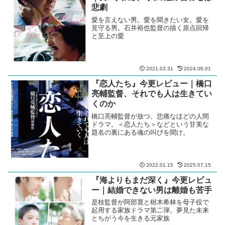
『私にふさわしいホテル』考察と
ネタバレ｜山の上ホテルが泣いて
いる
柚木麻子の原作を堤幸彦監督が＜のん＞
の主演で映画化した文壇コメディ
2025.03.23
『生きちゃった』考察とネタバレ
｜男二人に女一人の組み合わせは
悲劇
愛を言えない男。愛を聞きたい女。愛を
見守る男。石井裕也監督の描く原点回帰
と至上の愛
2021.03.31
2024.06.01
『恋人たち』今更レビュー｜橋口