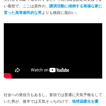
火星人の気象予報士
主人公は報道番組で
「あたらない天気キャスター」
を務め
る
気象予報士
の
大杉重一郎
（リリー・フランキー）
。
職場の若手・
中井玲奈
（友利恵）
と密会の帰路、夜道を運
転中に怪しい閃光を見て記憶を失い、翌朝、田舎の田んぼ
でクルマを脱輪させている。その不思議な経験から、やが
て、自分は
火星人
だと確信するようになる。
主人公を気象予報士にするという現代風な設定変更はうま
い着想で、ここは原作の、
講演活動に傾倒する裕福な家に
育った高等遊民的な男
よりも格段に面白い。