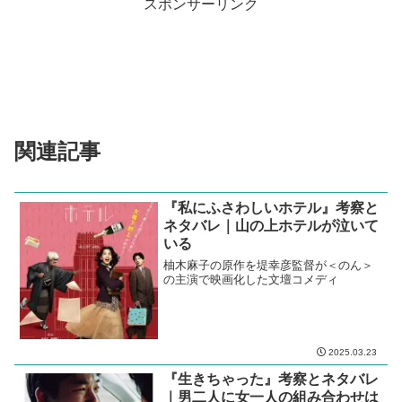
だが、原作と違い映像では、この家族が宇宙人にはみえな
いし、見せようともしていない。お父さんの奇行だけが悪
目立ちした。配役が良かっただけに、ちょっと残念。
2010s 映画レビュー
ドラマ
日本
リリー・フランキー
中嶋朋子
亀梨和也
佐々木蔵之介
吉田大八
橋本愛
若葉竜也
藤原季節
スポンサーリンク
関連記事