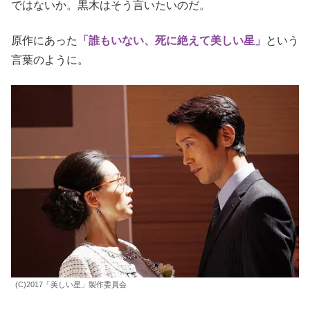
「こんな地球に救う価値がありますか」
そう問いかける黒木に、重一郎は
「美しい星です」
と訴え
る。
「地球人的な答えですね。自然は美しいか。だが人間はな
ぜか、自分たちを自然に含めない」
その理屈でいけば、このまま温暖化で地球人がこの星を滅
ぼしてしまうのも、また自然の成り行きであり、美しいの
ではないか。黒木はそう言いたいのだ。
原作にあった
「誰もいない、死に絶えて美しい星」
という
言葉
のように。