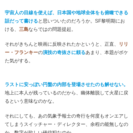
もはや本当に家族が異星人なのかは、なにも確信が得られ
ないまま、最後に
重一郎は癌で死のうとしている
。余命わ
ずかな父を車に乗せて、家族は円盤とコンタクトしよう
と、夜の山道を進む。
◇
原作では、ここで家族は再びみんなで光をみる。小説の
最
初と最後の光だけ
で、宇宙人の物語を完結させてしまう
三
島由紀夫
の筆力。
宇宙人の目線を使えば、日本国や地球全体をも俯瞰できる
話だって書ける
と思いついたのだろうか。SF黎明期にお
ける、
三島
ならではの問題提起。
それがきちんと映画に反映されたかというと、正直、
リリ