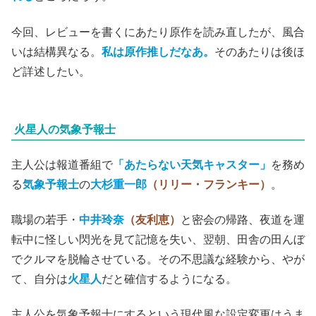
(C)2017「美しい星」製作委員会
本人はいたって真剣だが傍目にはおかしいという主人公の
キャラクターは、
吉田監督
作品では
『クヒオ大佐』
（2009、堺雅人主演）の系譜に入るかもしれない。
吉田大八
監督は若い頃に
三島由紀夫
の小説や生き様に刺激
を受け、
『美しい星』
を映画化したいと願っていたとい
う。晴れて念願が叶ったわけだが、内容には
大胆なアレン
ジが相当加わっており、ここは人によって好き嫌いが分か
れる
ところだろう。
今回、レビューを書くにあたり原作を読み直したが、風合
いは結構異なる。
私は原作推しだなあ。
そのあたりは後ほ
ど詳述したい。