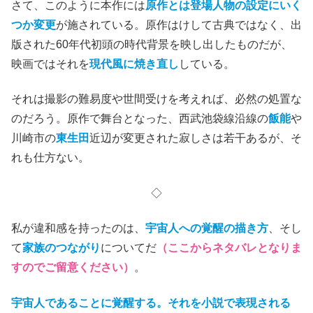
(C)2017「美しい星」製作委員会
原作との相違
さて、このように本作には
原作とは登場人物の設定にいく
つか変更
が施されている。原作はけして古典ではなく、出
版された60年代初頭の時代背景を映し出したものだが、
映画ではそれを
現代風に焼き直し
している。
それは撮影の難易度や世間受けを考えれば、必然の処置な
のだろう。原作で舞台となった、西武池袋線沿線の
飯能
や