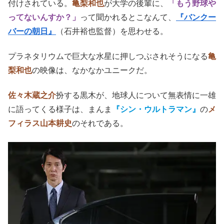
一雄
（亀梨和也）
は、偶然に
鷹森議員
（春田純一）
とその
秘書の
黒木
（佐々木蔵之介）
と出会い、事務所で働くこと
になる。
やがて、父親と時を同じくして、黒木によって一雄は、自
分が水星人であることに目覚める。
◇
ただの遊び人の大学生だった原作設定よりは、リアルに肉
付けされている。
亀梨和也
が
大学の後輩に、
「もう野球や
ってないんすか？」
って聞かれるとこなんて、
『バンクー
バーの朝日』
（石井裕也監督）を思わせる。
プラネタリウムで巨大な水星に押しつぶされそうになる
亀
梨和也
の映像は、なかなかユニークだ。