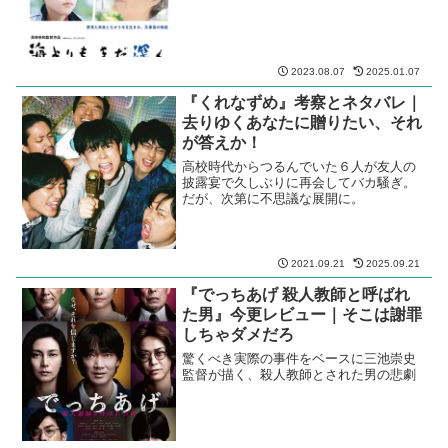
亮輔監督、それでも人は生きてい
くのか
橋口亮輔監督が放つ、悲痛なほどの人間
ドラマ。＜恋人たち＞などという甘美な
題名の裏にある魂の叫びを聞け。
2022.01.15
2025.07.15
『海よりもまだ深く』今更レビュ
ー｜結婚できない男は離婚も苦手
是枝監督が阿部寛と樹木希林を母子役で
起用する家族ドラマ第二弾。夢見た未来
とちがう今を生きる元家族
2023.08.07
2025.01.07
『くれなずめ』考察とネタバレ｜
去りゆくあなたに贈りたい、それ
が答えか！
高校時代からつるんでいた６人が友人の