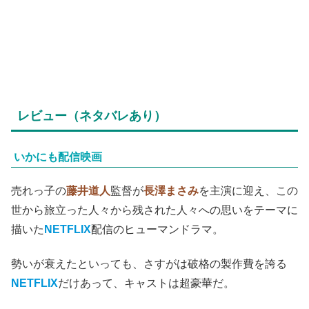
レビュー（ネタバレあり）
いかにも配信映画
売れっ子の
藤井道人
監督が
長澤まさみ
を主演に迎え、この
世から旅立った人々から残された人々への思いをテーマに
描いた
NETFLIX
配信のヒューマンドラマ。
勢いが衰えたといっても、さすがは破格の製作費を誇る
NETFLIX
だけあって、キャストは超豪華だ。