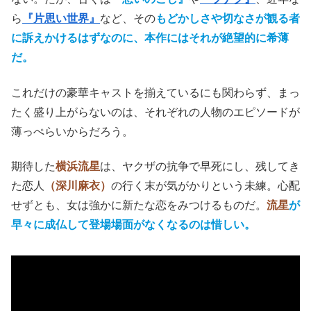
ら
『片思い世界』
など、その
もどかしさや切なさが観る者
に訴えかけるはずなのに、本作にはそれが絶望的に希薄
だ。
これだけの豪華キャストを揃えているにも関わらず、まっ
たく盛り上がらないのは、それぞれの人物のエピソードが
薄っぺらいからだろう。
期待した
横浜流星
は、ヤクザの抗争で早死にし、残してき
た恋人
（深川麻衣）
の行く末が気がかりという未練。心配
せずとも、女は強かに新たな恋をみつけるものだ。
流星
が
早々に成仏して登場場面がなくなるのは惜しい。