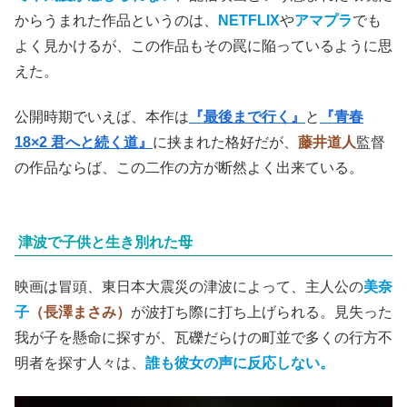
からうまれた作品というのは、
NETFLIX
や
アマプラ
でも
よく見かけるが、この作品もその罠に陥っているように思
えた。
公開時期でいえば、本作は
『最後まで行く』
と
『青春
18×2 君へと続く道』
に挟まれた格好だが、
藤井道人
監督
の作品ならば、この二作の方が断然よく出来ている。
津波で子供と生き別れた母
映画は冒頭、東日本大震災の津波によって、主人公の
美奈
子
（長澤まさみ）
が波打ち際に打ち上げられる。見失った
我が子を懸命に探すが、瓦礫だらけの町並で多くの行方不
明者を探す人々は、
誰も彼女の声に反応しない。