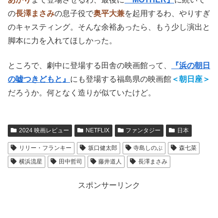
の
長澤まさみ
の息子役で
奥平大兼
を起用するわ、やりすぎ
のキャスティング。そんな余裕あったら、もう少し演出と
脚本に力を入れてほしかった。
ところで、劇中に登場する田舎の映画館って、
『浜の朝日
の嘘つきどもと』
にも登場する福島県の映画館
＜朝日座＞
だろうか。何となく造りが似ていたけど。
2024 映画レビュー
NETFLIX
ファンタジー
日本
リリー・フランキー
坂口健太郎
寺島しのぶ
森七菜
横浜流星
田中哲司
藤井道人
長澤まさみ
スポンサーリンク