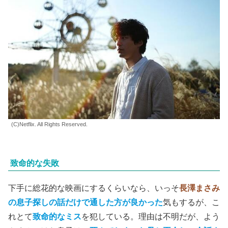
(C)Netflix. All Rights Reserved.
致命的な失敗
下手に総花的な映画にするくらいなら、いっそ
長澤まさみ
の息子探しの話だけで通した方が良かった
気もするが、こ
れとて
致命的なミス
を犯している。理由は不明だが、よう