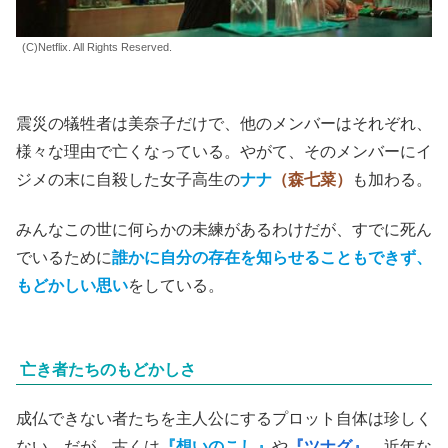
(C)Netflix. All Rights Reserved.
震災の犠牲者は美奈子だけで、他のメンバーはそれぞれ、
様々な理由で亡くなっている。やがて、そのメンバーにイ
ジメの末に自殺した女子高生の
ナナ
（森七菜）
も加わる。
みんなこの世に何らかの未練があるわけだが、すでに死ん
でいるために
誰かに自分の存在を知らせることもできず、
もどかしい思い
をしている。
亡き者たちのもどかしさ
成仏できない者たちを主人公にするプロット自体は珍しく
ない。だが、古くは
『想いのこし』
や
『ツナグ』
、近年な