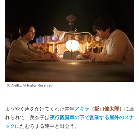
(C)Netflix. All Rights Reserved.
ようやく声をかけてくれた青年
アキラ
（坂口健太郎）
に連
れられて、美奈子は
夜行観覧車の下で営業する屋外のスナ
ック
にたむろする連中と出会う。