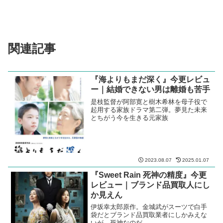
関連記事
『海よりもまだ深く』今更レビュ
ー｜結婚できない男は離婚も苦手
是枝監督が阿部寛と樹木希林を母子役で
起用する家族ドラマ第二弾。夢見た未来
とちがう今を生きる元家族
2023.08.07
2025.01.07
『Sweet Rain 死神の精度』今更
レビュー｜ブランド品買取人にし
か見えん
伊坂幸太郎原作。金城武がスーツで白手
袋だとブランド品買取業者にしかみえな
いが、死神なのだ