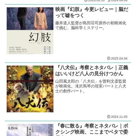
2023.06.10
2024.09.06
映画『幻肢』今更レビュー｜脳だ
って嘘をつく
藤井道人監督が島田荘司原作の初映画化
で挑む、脳科学ミステリー。
2025.04.04
『八犬伝』考察とネタバレ｜正義
はいいけど八人の見分けつかん
山田風太郎の「八犬伝」を曽利文彦監督
が映画化。滝沢馬琴の現実パートと八犬
士の創作パート。
2024.11.05
『春に散る』考察とネタバレ｜ボ
クシング映画、ここまでベタで委