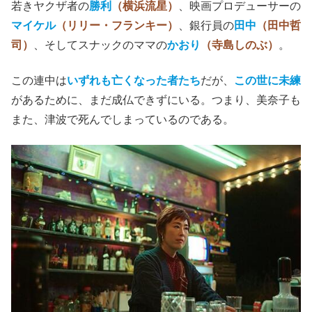
若きヤクザ者の
勝利
（横浜流星）
、映画プロデューサーの
マイケル
（リリー・フランキー）
、銀行員の
田中
（田中哲
司）
、そしてスナックのママの
かおり
（寺島しのぶ）
。
この連中は
いずれも亡くなった者たち
だが、
この世に未練
があるために、まだ成仏できずにいる。つまり、美奈子も
また、津波で死んでしまっているのである。