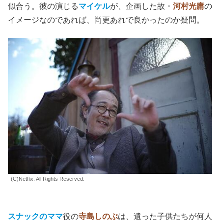
似合う。彼の演じる
マイケル
が、企画した故・
河村光庸
の
イメージなのであれば、尚更あれで良かったのか疑問。
(C)Netflix. All Rights Reserved.
スナックのママ
役の
寺島しのぶ
は、遺った子供たちが何人