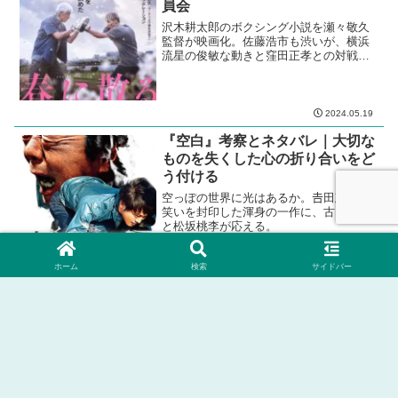
員会
沢木耕太郎のボクシング小説を瀬々敬久
監督が映画化。佐藤浩市も渋いが、横浜
流星の俊敏な動きと窪田正孝との対戦は
見もの。ただ、ベタな展開に堪えられる
か。
2024.05.19
『空白』考察とネタバレ｜大切な
ものを失くした心の折り合いをど
う付ける
空っぽの世界に光はあるか。𠮷田恵輔が
笑いを封印した渾身の一作に、古田新太
と松坂桃李が応える。
ホーム
検索
サイドバー
2021.09.24
2025.09.24
ホーム
３．ジャンル別
ファンタジー