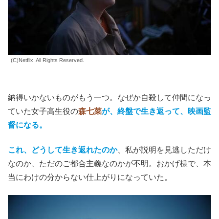
(C)Netflix. All Rights Reserved.
納得いかないものがもう一つ。なぜか自殺して仲間になっ
ていた女子高生役の
森七菜
が、終盤で生き返って、映画監
督になる。
これ、どうして生き返れたのか
、私が説明を見逃しただけ
なのか、ただのご都合主義なのかが不明。おかげ様で、本
当にわけの分からない仕上がりになっていた。