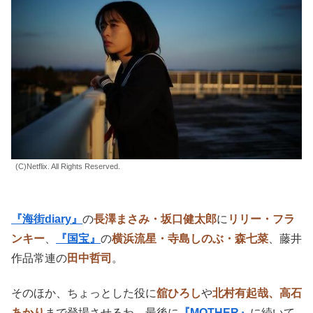
(C)Netflix. All Rights Reserved.
『海街diary』
の
長澤まさみ・坂口健太郎
に
リリー・フラ
ンキー
、
『国宝』
の
横浜流星・寺島しのぶ・森七菜
、藤井
作品常連の
田中哲司
。
そ
のほか、ちょっとした役に
舘ひろし
や
北村有起哉、高石
あかり
まで登場させるわ、最後に
『MOTHER』
に続いて