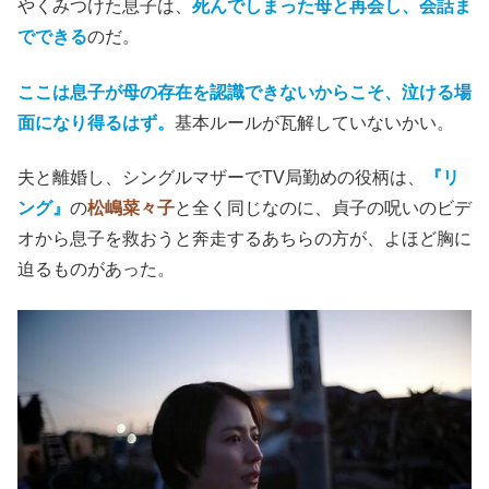
やくみつけた息子は、
死んでしまった母と再会し、会話ま
でできる
のだ。
ここは息子が母の存在を認識できないからこそ、泣ける場
面になり得るはず。
基本ルールが瓦解していないかい。
夫と離婚し、シングルマザーでTV局勤めの役柄は、
『リ
ング』
の
松嶋菜々子
と全く同じなのに、貞子の呪いのビデ
オから息子を救おうと奔走するあちらの方が、よほど胸に
迫るものがあった。