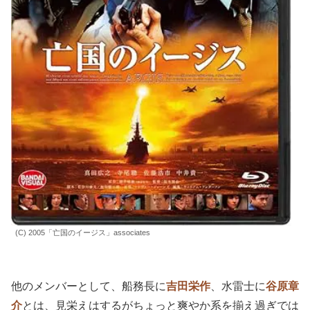
(C) 2005「亡国のイージス」associates
他のメンバーとして、船務長に
吉田栄作
、水雷士に
谷原章
介
とは、見栄えはするがちょっと爽やか系を揃え過ぎでは