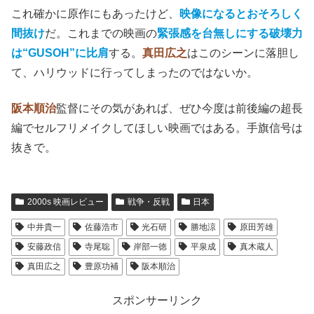
これ確かに原作にもあったけど、
映像になるとおそろしく
間抜け
だ。これまでの映画の
緊張感を台無しにする破壊力
は“GUSOH”に比肩
する。
真田広之
はこのシーンに落胆し
て、ハリウッドに行ってしまったのではないか。
阪本順治
監督にその気があれば、ぜひ今度は前後編の超長
編でセルフリメイクしてほしい映画ではある。手旗信号は
抜きで。
2000s 映画レビュー
戦争・反戦
日本
中井貴一
佐藤浩市
光石研
勝地涼
原田芳雄
安藤政信
寺尾聡
岸部一徳
平泉成
真木蔵人
真田広之
豊原功補
阪本順治
スポンサーリンク