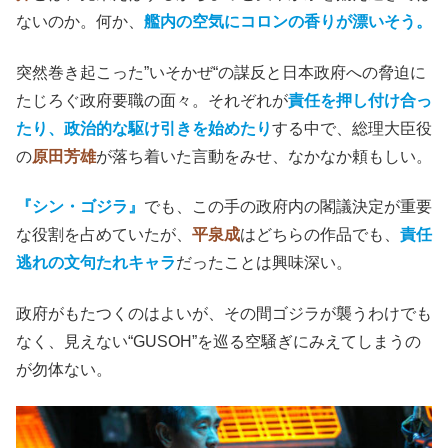
ないのか。何か、
艦内の空気にコロンの香りが漂いそう。
突然巻き起こった”いそかぜ“の謀反と日本政府への脅迫に
たじろぐ政府要職の面々。それぞれが
責任を押し付け合っ
たり、政治的な駆け引きを始めたり
する中で、総理大臣役
の
原田芳雄
が落ち着いた言動をみせ、なかなか頼もしい。
『シン・ゴジラ』
でも、この手の政府内の閣議決定が重要
な役割を占めていたが、
平泉成
はどちらの作品でも、
責任
逃れの文句たれキャラ
だったことは興味深い。
政府がもたつくのはよいが、その間ゴジラが襲うわけでも
なく、見えない“GUSOH”を巡る空騒ぎにみえてしまうの
が勿体ない。