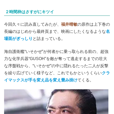
２時間枠はさすがにキツイ
今回久々に読み直してみたが、
福井晴敏
の原作は上下巻の
長編のはじめから最終頁まで、映画にしたくなるような
名
場面がぎっしり
と詰まっている。
海自護衛艦“いそかぜ”が何者かに乗っ取られる前の、超強
力な化学兵器“GUSOH”を敵が奪って逃走するまでの壮大
な序盤戦から、“いそかぜ”の中に隠れるたった二人が反撃
を繰り広げていく様子など、これでもかというくらい
クラ
イマックスが手を変え品を変え畳み掛け
てくる。