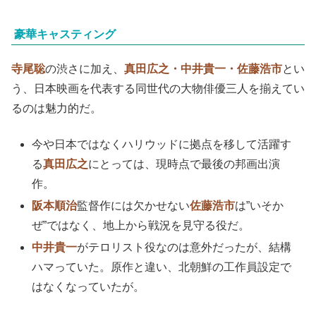
豪華キャスティング
寺尾聡
の渋さに加え、
真田広之・中井貴一・佐藤浩市
とい
う、日本映画を代表する同世代の大物俳優三人を揃えてい
るのは魅力的だ。
今や日本ではなくハリウッドに拠点を移して活躍す
る
真田広之
にとっては、現時点で最後の邦画出演
作。
阪本順治
監督作には欠かせない
佐藤浩市
は”いそか
ぜ”ではなく、地上から戦況を見守る役だ。
中井貴一
がテロリスト役なのは意外だったが、結構
ハマっていた。原作と違い、北朝鮮の工作員設定で
はなくなっていたが。