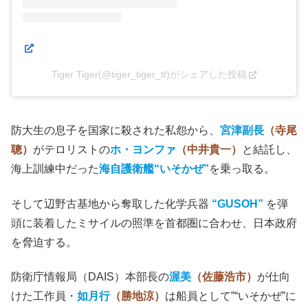
Tiger Tiger(@tiger_tiger_tt)がシェアした投稿
防大生の息子を国家に殺された私怨から、
宮津副長
（寺尾
聰）
がテロリストの
ホ・ヨンファ
（中井貴一）
と結託し、
海上訓練中だった
海自護衛艦“いそかぜ”
を乗っ取る。
そして辺野古基地から奪取した化学兵器
“GUSOH”
を弾
頭に装着したミサイルの照準を首都圏に合わせ、日本政府
を脅迫する。
防衛庁情報局（DAIS）本部長の
渥美
（佐藤浩市）
が仕向
けた工作員・
如月行
（勝地涼）
は船員として”“いそかぜ”に