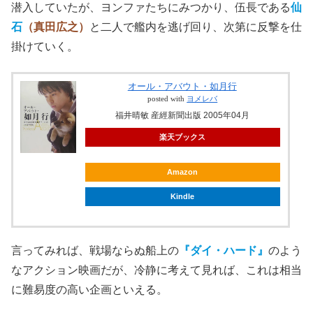
潜入していたが、ヨンファたちにみつかり、伍長である
仙
石
（真田広之）
と二人で艦内を逃げ回り、次第に反撃を仕
掛けていく。
オール・アバウト・如月行
posted with
ヨメレバ
福井晴敏 産經新聞出版 2005年04月
楽天ブックス
Amazon
Kindle
言ってみれば、戦場ならぬ船上の
『ダイ・ハード』
のよう
なアクション映画だが、冷静に考えて見れば、これは相当
に難易度の高い企画といえる。