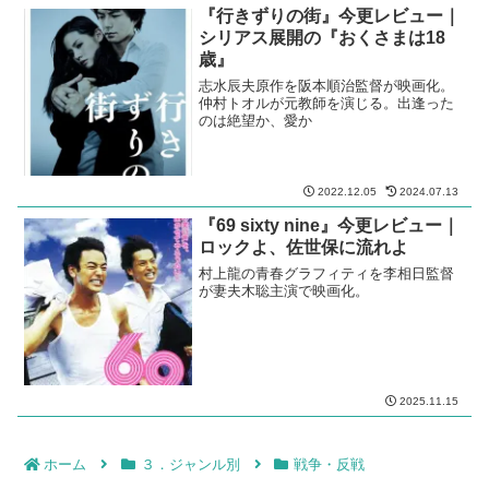
『行きずりの街』今更レビュー｜
シリアス展開の『おくさまは18
歳』
志水辰夫原作を阪本順治監督が映画化。
仲村トオルが元教師を演じる。出逢った
のは絶望か、愛か
2022.12.05
2024.07.13
『69 sixty nine』今更レビュー｜
ロックよ、佐世保に流れよ
村上龍の青春グラフィティを李相日監督
が妻夫木聡主演で映画化。
2025.11.15
ホーム
３．ジャンル別
戦争・反戦