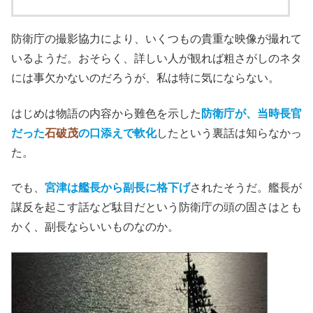
防衛庁の撮影協力により、いくつもの貴重な映像が撮れて
いるようだ。おそらく、詳しい人が観れば粗さがしのネタ
には事欠かないのだろうが、私は特に気にならない。
はじめは物語の内容から難色を示した
防衛庁が、当時長官
だった
石破茂
の口添えで軟化
したという裏話は知らなかっ
た。
でも、
宮津は艦長から副長に格下げ
されたそうだ。艦長が
謀反を起こす話など駄目だという防衛庁の頭の固さはとも
かく、副長ならいいものなのか。