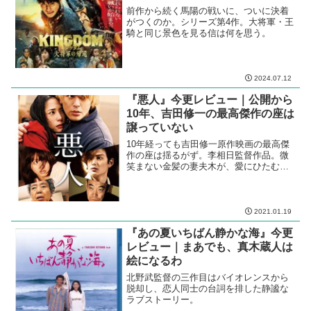
前作から続く馬陽の戦いに、ついに決着
がつくのか。シリーズ第4作。大将軍・王
騎と同じ景色を見る信は何を思う。
2024.07.12
『悪人』今更レビュー｜公開から
10年、吉田修一の最高傑作の座は
譲っていない
10年経っても吉田修一原作映画の最高傑
作の座は揺るがず。李相日監督作品。微
笑まない金髪の妻夫木が、愛にひたむき
な深津が魅せる。
2021.01.19
『あの夏いちばん静かな海』今更
レビュー｜まあでも、真木蔵人は
絵になるわ
北野武監督の三作目はバイオレンスから
脱却し、恋人同士の台詞を排した静謐な
ラブストーリー。