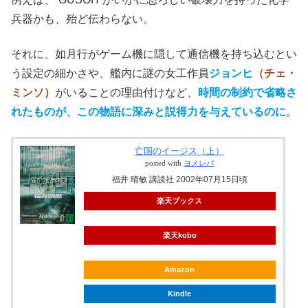
兵器かも、殆ど伝わらない。
それに、如月行がゲーム機に隠して通信機を持ち込むとい
う設定の細かさや、艦内に謎の女工作員
ジョンヒ
（チェ・
ミンソ）
がいることの理由付けなど、
時間の制約で省略さ
れたものが、この物語に深みと説得力を与えているのに
。
亡国のイージス（上）
posted with
ヨメレバ
福井 晴敏 講談社 2002年07月15日頃
楽天ブックス
楽天kobo
Amazon
Kindle