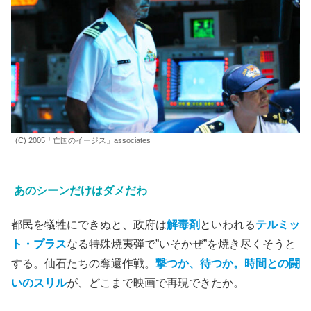
(C) 2005「亡国のイージス」associates
あのシーンだけはダメだわ
都民を犠牲にできぬと、政府は
解毒剤
といわれる
テルミッ
ト・プラス
なる特殊焼夷弾で”いそかぜ”を焼き尽くそうと
する。仙石たちの奪還作戦。
撃つか、待つか。時間との闘
いのスリル
が、どこまで映画で再現できたか。