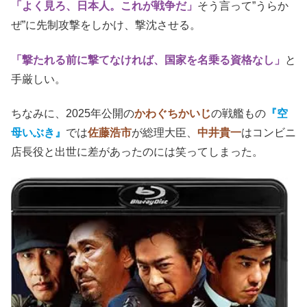
「よく見ろ、日本人。これが戦争だ」
そう言って”うらか
ぜ”に先制攻撃をしかけ、撃沈させる。
「撃たれる前に撃てなければ、国家を名乗る資格なし」
と
手厳しい。
ちなみに、2025年公開の
かわぐちかいじ
の戦艦もの
『空
母いぶき』
では
佐藤浩市
が総理大臣、
中井貴一
はコンビニ
店長役と出世に差があったのには笑ってしまった。