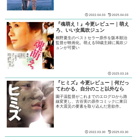
2022.04.03
2025.04.03
『魂萌え！』今更レビュー｜萌え
ろ、いい女風吹ジュン
桐野夏生のベストセラー原作を阪本順治
監督が映画化。萌える59歳主婦に風吹ジ
ュンが可愛い
2025.03.16
『ヒミズ』今更レビュー｜何だっ
てわかる、自分のこと以外なら
園子温監督がこれまでのエログロから路
線変更し、古谷実の原作コミックに東日
本大震災の要素を取り込んだ意欲作。
2022.03.30
2025.03.30