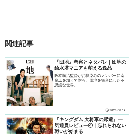
関連記事
『団地』考察とネタバレ｜団地の
給水塔マニアも萌える逸品
阪本順治監督がお馴染みのメンバーに斎
藤工を加えて贈る、団地を舞台にした不
思議な世界。
2020.08.19
『キングダム 大将軍の帰還』一
気通貫レビュー④｜忘れられない
戦いが始まる