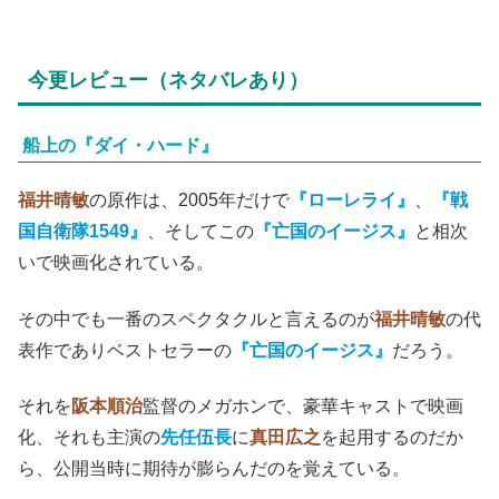
今更レビュー（ネタバレあり）
船上の『ダイ・ハード』
福井晴敏
の原作は、2005年だけで
『ローレライ』
、
『戦
国自衛隊1549』
、そしてこの
『亡国のイージス』
と相次
いで映画化されている。
その中でも一番のスペクタクルと言えるのが
福井晴敏
の代
表作でありベストセラーの
『亡国のイージス』
だろう。
それを
阪本順治
監督のメガホンで、豪華キャストで映画
化、それも主演の
先任伍長
に
真田広之
を起用するのだか
ら、公開当時に期待が膨らんだのを覚えている。