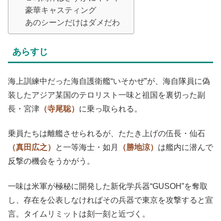
豪華キャスティング
あのシーンだけはダメだわ
あらすじ
海上訓練中だった海自護衛艦“いそかぜ”が、海自隊員に偽
装したアジア某国のテロリスト一味と祖国を裏切った副
長・宮津
（寺尾聡）
に乗っ取られる。
乗員たちは離艦させられるが、たたき上げの伍長・仙石
（真田広之）
と一等海士・如月
（勝地涼）
は艦内に潜んで
反撃の機会をうかがう。
一味は米軍が極秘に開発した新化学兵器“GUSOH”を奪取
し、存在を公表しなければその兵器で東京を攻撃すると宣
言。タイムリミットは刻一刻と近づく。