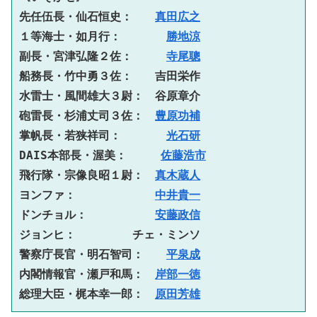
先任伍長・仙石恒史：　　
真田広之
１等海士・如月行：　　　　
勝地涼
副長・宮津弘隆２佐：　　　
寺尾聰
船務長・竹中勇３佐：　　吉田栄作
水雷士・風間雄大３尉：　谷原章介
砲雷長・杉浦丈司３佐：　
豊原功補
掌帆長・若狭祥司：　　　　
光石研
DAIS本部長・渥美：　　　
佐藤浩市
飛行隊・宗像良昭１尉：　
真木蔵人
ヨンファ：　　　　　　　
中井貴一
ドンチョル：　　　　　　
安藤政信
ジョンヒ：　　　　　チェ・ミンソ
警察庁長官・明石智司：　　
平泉成
内閣情報官・瀬戸和馬：　
岸部一徳
総理大臣・梶本幸一郎：　
原田芳雄