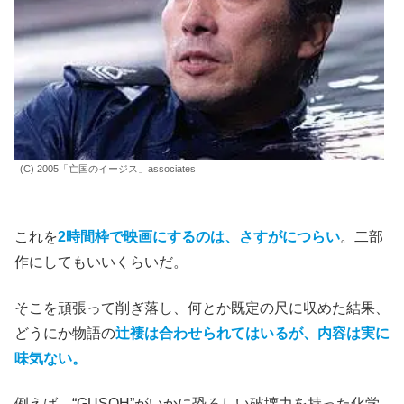
(C) 2005「亡国のイージス」associates
これを
2時間枠で映画にするのは、さすがにつらい
。二部
作にしてもいいくらいだ。
そこを頑張って削ぎ落し、何とか既定の尺に収めた結果、
どうにか物語の
辻褄は合わせられてはいるが、内容は実に
味気ない。
例えば、“GUSOH”がいかに恐ろしい破壊力を持った化学