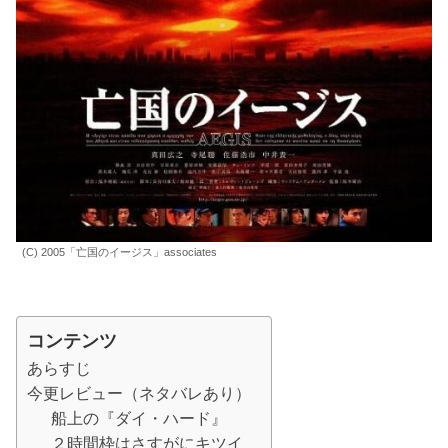
(C) 2005「亡国のイージス」associates
コンテンツ
あらすじ
今更レビュー（ネタバレあり）
船上の『ダイ・ハード』
２時間枠はさすがにキツイ