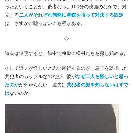
ったということか。後者なら、100分の映画のなかで、対
立する
二人がそれぞれ偶然に拳銃を拾って対決する設定
は、さすがに嘘っぽいにも程がある。
◇
道夫は退院すると、街中で執拗に松村たちを探し始める。
そして道夫が怪しいと思い尾行するのが、息子を誘拐した
共犯者のカップルなのだが、彼が
なぜ二人を怪しいと思っ
たのか
が分からない。道夫は
共犯者の顔を知らないはずで
は
ないのか。