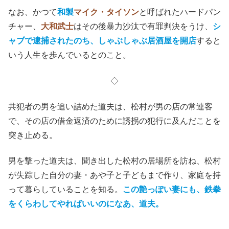
なお、かつて
和製
マイク・タイソン
と呼ばれたハードパン
チャー、
大和武士
はその後暴力沙汰で有罪判決をうけ、
シ
ャブで逮捕されたのち、しゃぶしゃぶ居酒屋を開店
すると
いう人生を歩んでいるとのこと。
◇
共犯者の男を追い詰めた道夫は、松村が男の店の常連客
で、その店の借金返済のために誘拐の犯行に及んだことを
突き止める。
男を撃った道夫は、聞き出した松村の居場所を訪ね、松村
が失踪した自分の妻・あや子と子どもまで作り、家庭を持
って暮らしていることを知る。
この艶っぽい妻にも、鉄拳
をくらわしてやればいいのになあ、道夫。