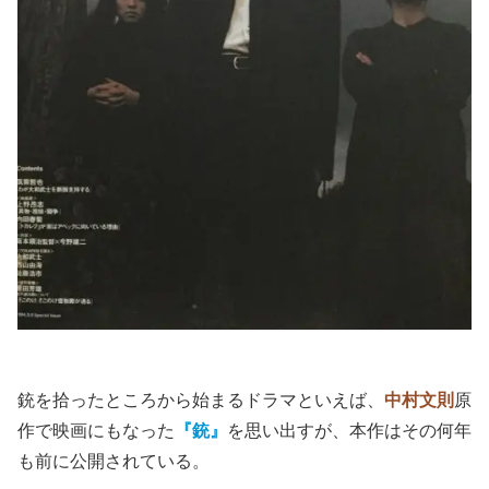
銃を拾ったところから始まるドラマといえば、
中村文則
原
作で映画にもなった
『銃』
を思い出すが、本作はその何年
も前に公開されている。