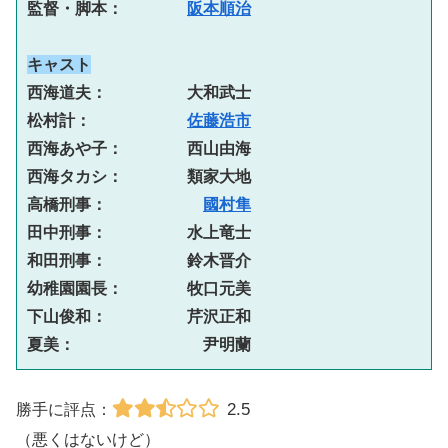
監督・脚本：　　　　
阪本順治
キャスト
西海道夫：　　　　　大和武士

松村計：　　　　　　
佐藤浩市
西海あや子：　　　　西山由海

西海タカシ：　　　　類家大地

高橋刑事：　　　　　　
國村隼
田中刑事：　　　　　水上竜士

和田刑事：　　　　　鈴木晋介

幼稚園園長：　　　　牧口元美

下山俊和：　　　　　芹沢正和

夏美：　　　　　　　　尹明蘭
2.5
勝手に評点：
（悪くはないけど）