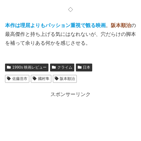
◇
本作は理屈よりもパッション重視で観る映画
。
阪本順治
の
最高傑作と持ち上げる気にはなれないが、穴だらけの脚本
を補って余りある何かを感じさせる。
1990s 映画レビュー
クライム
日本
佐藤浩市
國村隼
阪本順治
スポンサーリンク