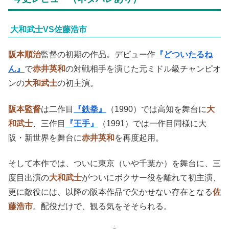
大和武士VS佐藤浩市
阪本順治
監督の初期の作品。デビュー作
『どついたるね
ん』
で
赤井英和
の対戦相手を演じた元ミドル級チャンピオ
ンの
大和武士
の初主演。
阪本監督
は二作目
『鉄拳』
（1990）では高知を舞台に
大
和武士
、三作目
『王手』
（1991）では一作目同様に大
阪・新世界を舞台に
赤井英和
を再度起用。
そして本作では、ついに東京（いや千葉か）を舞台に、三
度目出演の
大和武士
がついにボクサー役を離れて初主演、
更に敵役には、以降の阪本作品で欠かせない存在となる
佐
藤浩市
。配役だけで、観る気をそそられる。