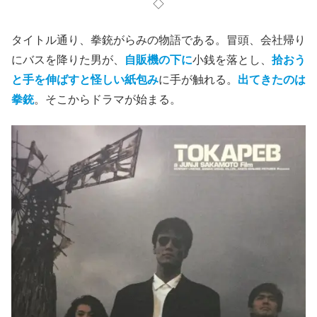
◇
タイトル通り、拳銃がらみの物語である。冒頭、会社帰り
にバスを降りた男が、
自販機の下に
小銭を落とし、
拾おう
と手を伸ばすと怪しい紙包み
に手が触れる。
出てきたのは
拳銃
。そこからドラマが始まる。