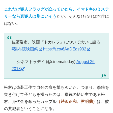
これだけ犯人フラッグが立っていたら、イマドキのミステ
リーなら真犯人は別にいそう
だが、そんなひねりは本作に
はない。
佐藤浩市、映画『トカレフ』について大いに語る
#湯布院映画祭
https://t.co/6AaDEgs932
— シネマトゥデイ (@cinematoday)
August 26,
2018
松村は
偽装工作で自分の肩を撃ちぬいた。つまり、拳銃を
突き付けて子どもを攫ったのは、拳銃の拾い主である松
村。身代金を奪ったカップル
（芹沢正和、尹明蘭）
は、彼
の共犯者ということになる。