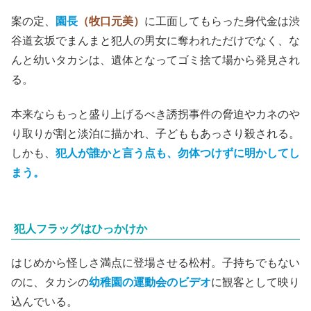
案の定、
園長
（牧口元美）
に工面してもらった身代金は渋
谷道玄坂でまんまと犯人の男女に奪われただけでなく、な
んと幼いタカシは、遺体となってゴミ捨て場から発見され
る。
本来ならもっと盛り上げるべき誘拐事件の脅迫やカネのや
り取りが割と淡泊に描かれ、子どももあっさり殺される。
しかも、
犯人が誰かと言う点も、勿体つけずに明かしてし
まう。
犯人フラッグはひっかけか
はじめから怪しさ満点に登場させる松村。子持ちでもない
のに、タカシの
幼稚園の運動会のビデオ
に観客として映り
込んでいる。