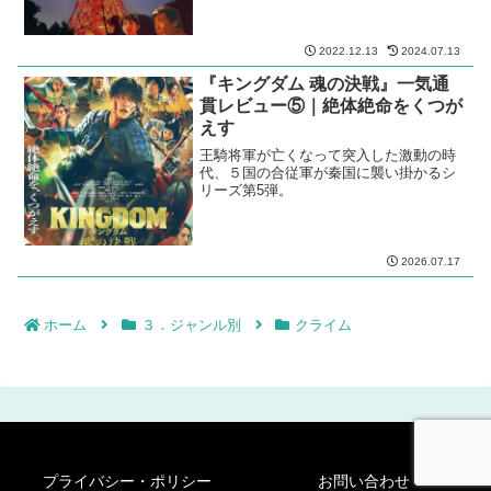
2022.12.13
2024.07.13
『キングダム 魂の決戦』一気通
貫レビュー⑤｜絶体絶命をくつが
えす
王騎将軍が亡くなって突入した激動の時
代、５国の合従軍が秦国に襲い掛かるシ
リーズ第5弾。
2026.07.17
ホーム
３．ジャンル別
クライム
プライバシー・ポリシー
お問い合わせ