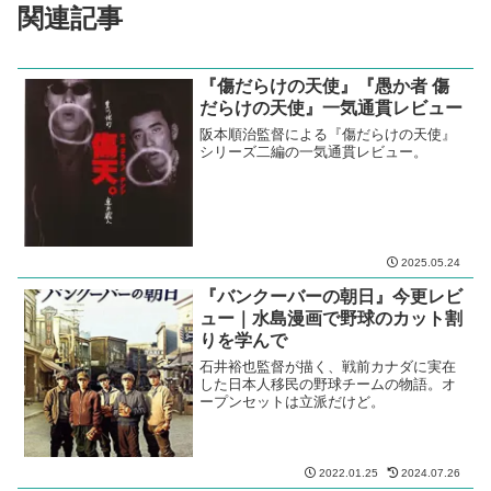
関連記事
『傷だらけの天使』『愚か者 傷
だらけの天使』一気通貫レビュー
阪本順治監督による『傷だらけの天使』
シリーズ二編の一気通貫レビュー。
2025.05.24
『バンクーバーの朝日』今更レビ
ュー｜水島漫画で野球のカット割
りを学んで
石井裕也監督が描く、戦前カナダに実在
した日本人移民の野球チームの物語。オ
ープンセットは立派だけど。
2022.01.25
2024.07.26