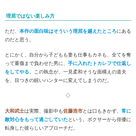
理屈ではない楽しみ方
ただ、
本作の面白味はそういう理屈を越えたところ
にある
のだと思う。
とにかく、自分から子どもも妻も仕事もカネも、全てを奪
って重傷まで負わせた男に、
手に入れたトカレフで仕返し
をしてやる
。この執念が、一見柔和そうな面構えの道夫
を、目つきの鋭いハンターに変えてしまうのだ。
◇
大和武士
は実際、撮影中も
佐藤浩市
とは口もきかず、
常に
敵対心をもって過ごしていた
という。ボクサーから俳優に
転身した彼らしいアプローチだ。