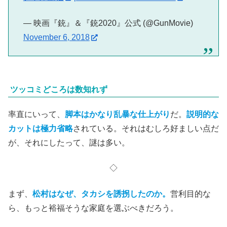
— 映画『銃』＆『銃2020』公式 (@GunMovie)
November 6, 2018
ツッコミどころは数知れず
率直にいって、
脚本はかなり乱暴な仕上がり
だ。
説明的な
カットは極力省略
されている。それはむしろ好ましい点だ
が、それにしたって、謎は多い。
◇
まず、
松村はなぜ、タカシを誘拐したのか。
営利目的な
ら、もっと裕福そうな家庭を選ぶべきだろう。