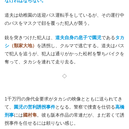
なければならない。
道夫は幼稚園の送迎バス運転手をしているが、その運行中
のバスをマスクで顔を覆った犯人が襲う。
銃を突きつけた犯人は、
道夫自身の息子で園児
である
タカ
シ
（類家大地）
を誘拐し、クルマで逃亡する。道夫はバス
で犯人を追うが、犯人は通りがかった松村を撃ちバイクを
奪って、タカシを連れて走り去る。
◇
1千万円の身代金要求がタカシの映像とともに送られてき
て、
園児の営利誘拐事件
となる。警察で捜査を仕切る
高橋
刑事
には
國村隼
。彼も阪本作品の常連だが、まだ若くて誘
拐事件を任せるには頼りない感じ。