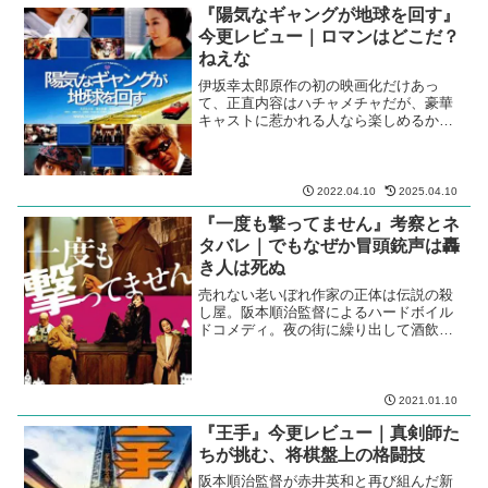
『陽気なギャングが地球を回す』
今更レビュー｜ロマンはどこだ？
ねえな
伊坂幸太郎原作の初の映画化だけあっ
て、正直内容はハチャメチャだが、豪華
キャストに惹かれる人なら楽しめるか
も。
2022.04.10
2025.04.10
『一度も撃ってません』考察とネ
タバレ｜でもなぜか冒頭銃声は轟
き人は死ぬ
売れない老いぼれ作家の正体は伝説の殺
し屋。阪本順治監督によるハードボイル
ドコメディ。夜の街に繰り出して酒飲ん
で騒ぎたくなっちゃうからまずい。
2021.01.10
『王手』今更レビュー｜真剣師た
ちが挑む、将棋盤上の格闘技
阪本順治監督が赤井英和と再び組んだ新