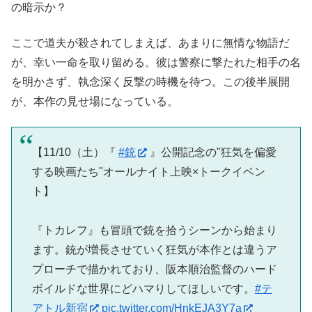
の暗示か？
ここで道夫が殺されてしまえば、あまりに無情な物語だ
が、幸い一命を取り留める。彼は警察に撃たれた相手の名
を明かさず、執念深く反撃の時機を待つ。この後半展開
が、本作の見せ場になっている。
【11/10（土）『
#銃
』公開記念の"狂気を偏愛
する映画たち"オールナイト上映×トークイベン
ト】
『トカレフ』も冒頭で銃を拾うシーンから始まり
ます。銃が増長させていく狂気が本作とは違うア
プローチで描かれており、阪本順治監督のハード
ボイルドな世界にどハマりしてほしいです。
#テ
アトル新宿
pic.twitter.com/HnkEJA3Y7a