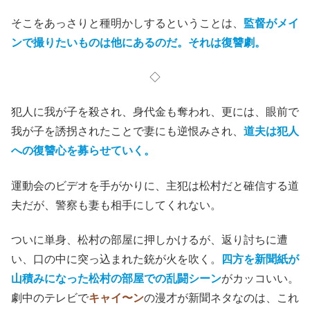
そこをあっさりと種明かしするということは、
監督がメイ
ンで撮りたいものは他にあるのだ。それは復讐劇。
◇
犯人に我が子を殺され、身代金も奪われ、更には、眼前で
我が子を誘拐されたことで妻にも逆恨みされ、
道夫は犯人
への復讐心を募らせていく。
運動会のビデオを手がかりに、主犯は松村だと確信する道
夫だが、警察も妻も相手にしてくれない。
ついに単身、松村の部屋に押しかけるが、返り討ちに遭
い、口の中に突っ込まれた銃が火を吹く。
四方を新聞紙が
山積みになった松村の部屋での乱闘シーン
がカッコいい。
劇中のテレビで
キャイ〜ン
の漫才が新聞ネタなのは、これ