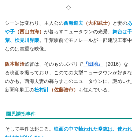
◇
シーンは変わり、主人公の
西海道夫
（大和武士）
と妻の
あ
や子
（西山由海）
が暮らすニュータウンの光景。
舞台は千
葉、検見川界隈
。千葉駅前でモノレールが一部建設工事中
なのは貴重な映像。
阪本順治
監督は、そのものズバリで
『団地』
（2016）な
る映画を撮っており、このての大型ニュータウンが好きな
のかも。西海夫妻の暮らすこのニュータウンに、謎めいた
新聞印刷工の
松村計
（佐藤浩市）
も住んでいる。
園児誘拐事件
そして事件は起こる。
映画の中で拾われた拳銃は、使われ