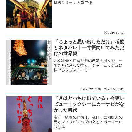
世界シリーズの第二弾。
2024.10.31
『ちょっと思い出しただけ』考察
とネタバレ｜一寸振向いてみただ
けの世界観
池松壮亮と伊藤沙莉の恋愛の日々を、一
年ごとに遡って描く、ジャームッシュに
捧げるラブストーリー
2022.03.01
2025.07.01
『月はどっちに出ている』今更レ
ビュー｜タクシーにカーナビがな
かった時代
崔洋一監督の代表作。在日二世朝鮮人の
男とフィリピンパブの女とのボーダーレ
スな恋