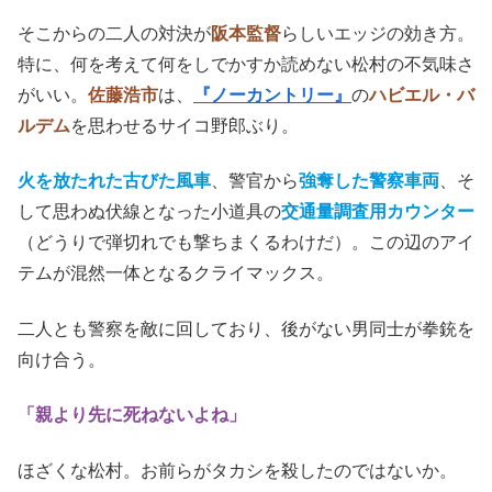
そこからの二人の対決が
阪本監督
らしいエッジの効き方。
特に、何を考えて何をしでかすか読めない松村の不気味さ
がいい。
佐藤浩市
は、
『ノーカントリー』
の
ハビエル・バ
ルデム
を思わせるサイコ野郎ぶり。
火を放
たれた
古びた風車
、警官から
強奪した警察車両
、そ
して思わぬ伏線となった小道具の
交通量調査用カウンター
（どうりで弾切れでも撃ちまくるわけだ）。この辺のアイ
テムが混然一体となるクライマックス。
二人とも警察を敵に回しており、後がない男同士が拳銃を
向け合う。
「親より先に死ねないよね」
ほざくな松村。お前らがタカシを殺したのではないか。