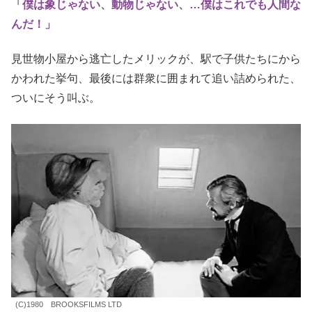
主人公のキャラクターが、見世物小屋に売られてしまい、
興行主につらい仕打ちを受けるが、フリークスショーの仲
間たちの協力で解放される。
この王道パターンも、たしか
『ダンボ』
や
『ピノッキオ』
にあったんじゃないかな。それぞれ、
ティム・バートン
と
ギレルモ・デル・トロ
が映画化しているのも縁を感じる。
「僕は象じゃない、動物じゃない、…僕はこれでも人間な
んだ！」
見世物小屋から逃亡したメリックが、駅で子供たちにから
かわれた挙句、最後には群衆に囲まれて追い詰められた、
ついにそう叫ぶ。