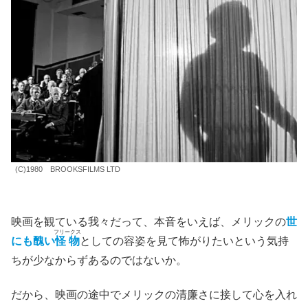
彼を学会に連れて行っては、
「こんな畸形な人間がいるん
です」
と自慢気に披露する。
晒しものにしている
と言う点
では、見世物小屋の興行主
バイツ
（フレディ・ジョーン
ズ）
と大差がないとこからスタートしている。
ロンドンの紳士淑女がのちにメリックに関心を持ち、人間
として接し始めるのも、
流行に乗る
というか、
「自分たち
は人格者だ」
と世間にアピールしたいからに他ならない。