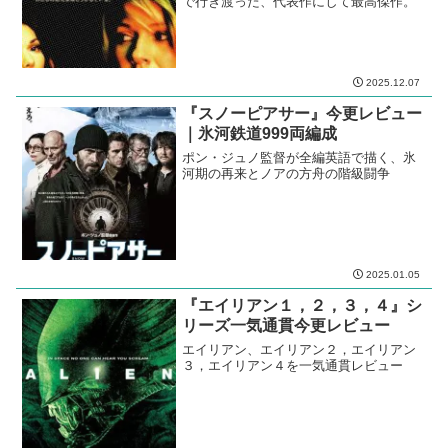
『ミッションインポッシブル２』
一気通貫レビュー②
シリーズ第２弾はジョン・ウーを監督に
起用。二丁拳銃は出るわ、ハトは出る
わ、そりゃもう、どこを切ってもド派手
な演出。
2021.06.15
2025.12.15
『マルホランドドライブ』今更レ
ビュー｜難解さを超えた先にある
もの
デヴィッド・リンチ監督らしさが隅々ま
で行き渡った、代表作にして最高傑作。
2025.12.07
『スノーピアサー』今更レビュー
｜氷河鉄道999両編成
ポン・ジュノ監督が全編英語で描く、氷
河期の再来とノアの方舟の階級闘争