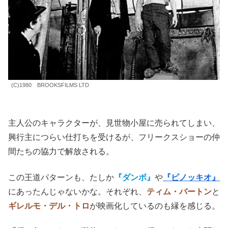
のないことで袋叩きにされてしまう。
古くは
『オペラ座の怪人』
か
『フランケンシュタイン』
の
流れを汲み、
『シザーハンズ』
（ティム・バートン監督）
や
『シェイプ・オブ・ウォーター』
（ギレルモ・デル・ト
フリークス
ロ）に受け継がれている、
心優しき
怪物
の物語。
(C)1980 BROOKSFILMS LTD