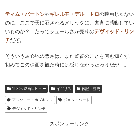
人間にとって当たり前のことのようだが、
いつも身体を起
こして眠るメリックにとって、これは自殺行為。
だが、彼は人間として
尊厳死
を選ぶ。自分がいつか愛され
たいと願っていた、
美しい母のもとに誘われ、彼の死とと
もに幕は閉じる。
「象さん、象さん、誰が好きなの？ あのね、母さんが好
きなのよ」
ティム・バートン
や
ギレルモ・デル・トロ
の映画じゃない
のに、ここで天に召されるメリックに、素直に感動してい
いものか？ だってシュールさが売りの
デヴィッド・リン
チ
だぞ。