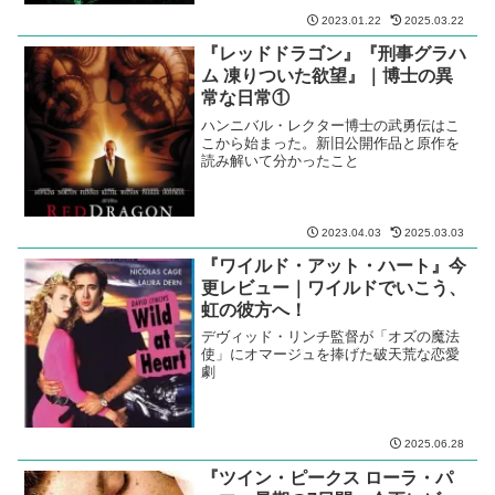
2025.01.05
『エイリアン１，２，３，４』シ
リーズ一気通貫今更レビュー
エイリアン、エイリアン２，エイリアン
３，エイリアン４を一気通貫レビュー
2023.01.22
2025.03.22
『レッドドラゴン』『刑事グラハ
ム 凍りついた欲望』｜博士の異
常な日常①
ハンニバル・レクター博士の武勇伝はこ
こから始まった。新旧公開作品と原作を
読み解いて分かったこと