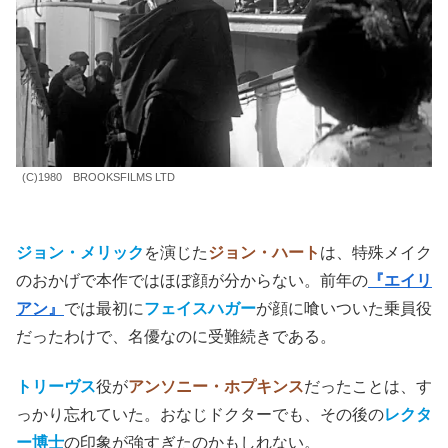
いる。
ズタ袋で作った目出し帽をかぶって杖をついて町を
出歩く姿の方がよほど恐ろしくみえる。
本作からなのか、
『バットマン・ビギンズ』
の
スケアクロ
ウ
や
『13日の金曜日 PART2』
の
ジェイソン
など、ズタ袋
は怖がらせキャラの定番アイテムになった感がある。