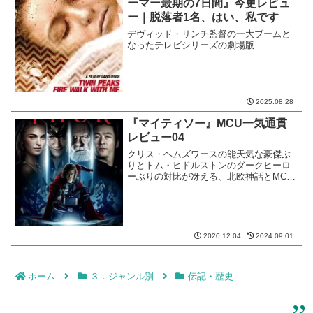
2023.04.03
2025.03.03
『ワイルド・アット・ハート』今
更レビュー｜ワイルドでいこう、
虹の彼方へ！
デヴィッド・リンチ監督が「オズの魔法
使」にオマージュを捧げた破天荒な恋愛
劇
2025.06.28
『ツイン・ピークス ローラ・パ
ーマー最期の7日間』今更レビュ
ー｜脱落者1名、はい、私です
デヴィッド・リンチ監督の一大ブームと
なったテレビシリーズの劇場版
2025.08.28