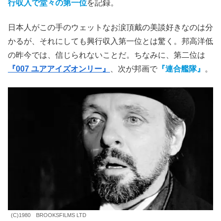
エレファント・マン
と名付けられ見世物小屋に預けられた
その青年が、優秀な外科医
トリーヴス
（アンソニー・ホプ
キンス）
の目に留まり、人間的な扱いを受けるようにな
る。
◇
デヴィッド・リンチ
監督の名を世に知らしめた本作は、ア
カデミー賞8部門にノミネートされ、日本では公開年の
興
行収入で
堂々
の
第一位
を記録。
日本人がこの手のウェットなお涙頂戴の美談好きなのは分
かるが、それにしても興行収入第一位とは驚く。邦高洋低
の昨今では、信じられないことだ。ちなみに、第二位は
『007 ユアアイズオンリー』
、次が邦画で
『連合艦隊』
。