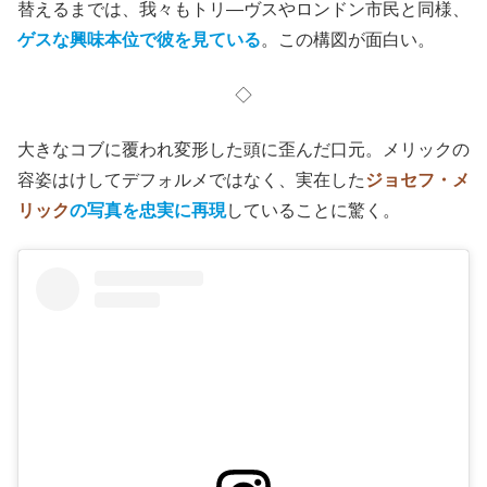
(C)1980 BROOKSFILMS LTD
映画を観ている我々だって、本音をいえば、メリックの
世
フリークス
にも醜い
怪物
としての容姿を見て怖がりたいという気持
ちが少なからずあるのではないか。
だから、映画の途中でメリックの清廉さに接して心を入れ
替えるまでは、我々もトリ―ヴスやロンドン市民と同様、
ゲスな興味本位で彼を見ている
。この構図が面白い。
◇
大きなコブに覆われ変形した頭に歪んだ口元。メリックの
容姿はけしてデフォルメではなく、実在した
ジョセフ・メ