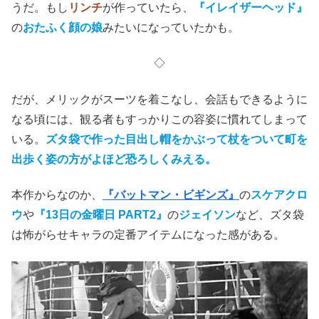
Last Nite(@lastniteart)がシェアした投稿
デヴィッド・リンチ
自身で特殊メイクを作ろうとするも挫
折し、
クリストファー・タッカー
に委ねることになったそ
うだ。もし
リンチ
が作っていたら、
『イレイザーヘッド』
の
おたふく顔の娘
みたいになっていたかも。
◇
だが、メリックがスーツを着こなし、会話もできるように
なる頃には、観る者もすっかりこの容姿に慣れてしまって