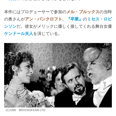
(C)1980 BROOKSFILMS LTD
ジョン・
メリック
を演じた
ジョン・ハート
は、特殊メイク
のおかげで本作ではほぼ顔が分からない。前年の
『エイリ
アン』
では最初に
フェイスハガー
が顔に喰いついた乗員役
だったわけで、名優なのに受難続きである。
トリ
ー
ヴス
役が
アンソニー・ホプキンス
だったことは、す
っかり忘れていた。おなじドクターでも、その後の
レクタ
ー博士
の印象が強すぎたのかもしれない。
本作にはプロデューサーで参加の
メル・ブルックス
の当時
の奥さんが
アン・バンクロフト
。
『卒業』
の
ミセス・ロビ
ンソン
だ。彼女がメリックに優しく接してくれる舞台女優
ケンドール夫人
を演じている。