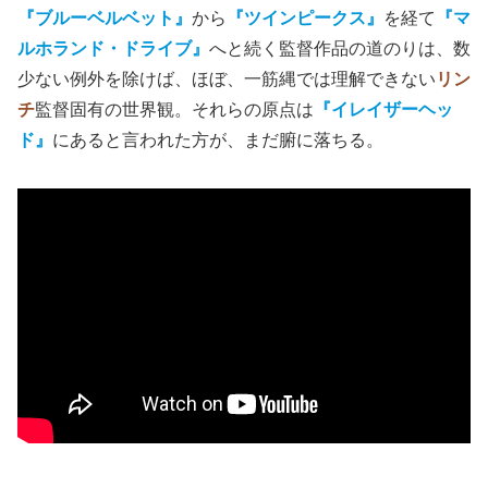
「なんだよ、これが俺たちを感動させた『エレファント・
マン』の
デヴィッド・リンチ
作品なのか？」
だが、
デヴィッド・リンチ
が亡くなった今になって思え
ば、この、
実話に基づく感動的なヒューマンドラマこそ、
監督のフィルモグラフィにおける異端児
だったのである。
『ブルーベルベット』
から
『ツインピークス』
を経て
『マ
ルホランド・ドライブ』
へと続く監督作品の道のりは、数
少ない例外を除けば、ほぼ、一筋縄では理解できない
リン
チ
監督固有の世界観。それらの原点は
『イレイザーヘッ
ド』
にあると言われた方が、まだ腑に落ちる。