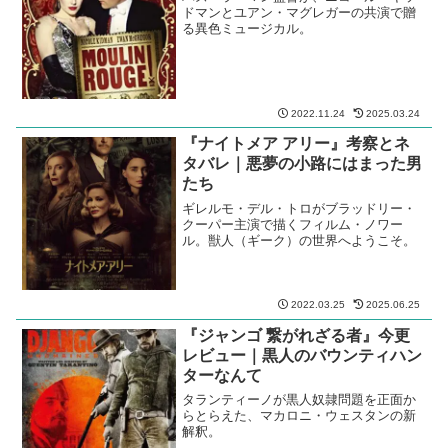
ドマンとユアン・マグレガーの共演で贈
る異色ミュージカル。
2022.11.24
2025.03.24
『ナイトメア アリー』考察とネ
タバレ｜悪夢の小路にはまった男
たち
ギレルモ・デル・トロがブラッドリー・
クーパー主演で描くフィルム・ノワー
ル。獣人（ギーク）の世界へようこそ。
2022.03.25
2025.06.25
『ジャンゴ 繋がれざる者』今更
レビュー｜黒人のバウンティハン
ターなんて
タランティーノが黒人奴隷問題を正面か
らとらえた、マカロニ・ウェスタンの新
解釈。