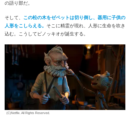
の語り部だ。
そして、
この松の木をゼペットは切り倒し、器用に子供の
人形をこしらえる。
そこに精霊が現れ、人形に生命を吹き
込む。こうしてピノッキオが誕生する。
(C)Netflix. All Rights Reserved.