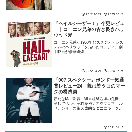
2022.10.22
2025.03.22
『ヘイルシーザー！』今更レビュ
ー｜コーエン兄弟の古き良きハリ
ウッド愛
コーエン兄弟が1950年代スタジオ・シス
テムのハリウッドを描いたコメディ。劇
中映画が豪華絢爛。
2022.04.21
2024.07.25
『007 スペクター』ボンド一気通
貫レビュー24｜敵は皆タコのマー
クの構成員
新たなMの登場、MI６組織崩壊の危機、
そしてペルシャ猫を抱く悪党プロフェル
ド。シリーズ集大成的なダニエル・クレ
イグのボンド４作目。
2021.01.15