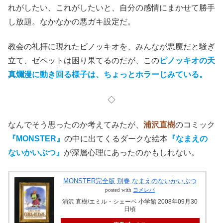
れがしたい、これがしたいと、自分の感情にまかせて勝手
し放題。なかなかの悪ガキ設定だ。
教会の礼拝に現れたピノッキオを、みんなが悪魔だと騒ぎ
立て、ゼペットは困り果てるのだが、この
ピノッキオの天
真爛漫に動き回る様子は、ちょっとホラーじみている。
◇
なんでそう思ったのか考えてみたが、
浦沢直樹
のコミック
『MONSTER』
の中に出てくるダークな絵本
『なまえの
ないかいぶつ』
が深層心理にあったのかもしれない。
MONSTER完全版 別巻 なまえのないかいぶつ
posted with
ヨメレバ
浦沢 直樹/エミル・シェーベ 小学館 2008年09月30
日頃