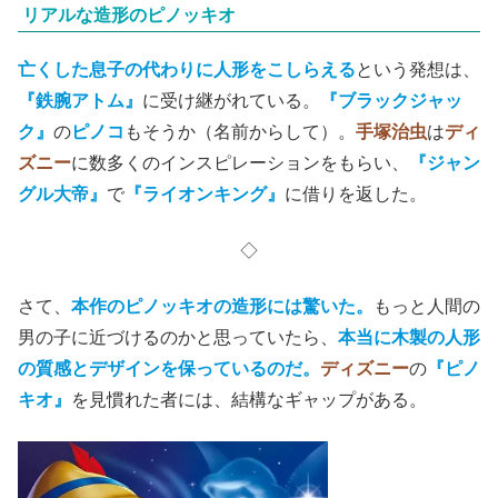
リアルな造形のピノッキオ
亡くした息子の代わりに人形をこしらえる
という発想は、
『鉄腕アトム』
に受け継がれている。
『ブラックジャッ
ク』
の
ピノコ
もそうか（名前からして）。
手塚治虫
は
ディ
ズニー
に数多くのインスピレーションをもらい、
『ジャン
グル大帝』
で
『ライオンキング』
に
借りを返した
。
◇
さて、
本作のピノッキオの造形には驚いた。
もっと人間の
男の子に近づけるのかと思っていたら、
本当に木製の人形
の質感とデザインを保っているのだ。
ディズニー
の
『ピノ
キオ』
を見慣れた者には、結構なギャップがある。