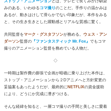
ストップ・アニメーション
とは、テレビで良くみかけ馴染
みのある、いわゆる
コマ撮り
のことだ。手作りの温かみは
あるが、動きはけして滑らかでない印象だが、本作をみる
と、その生き生きとした躍動感とリアルな質感に驚く。
共同監督を
マーク・グスタフソン
が務める。
ウェス・アン
ダーソン
監督の
『ファンタスティック Mr. Fox』
でもコマ
撮りのアニメーション監督を務めている人物だ。
◇
一時期は製作費の膨張で企画が暗礁に乗り上げた本作は、
ストップ・アニメーションから２Dアニメへと方針変更の
妥協案もあったようだが、最終的に
NETFLIX
の資金援助
により、どうにか完成に漕ぎつける。
そんな経緯を知ると、一層コマ撮りの手間と美しさに愛着