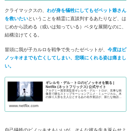
クライマックスの、
わが身を犠牲にしてもゼペット爺さん
を救いたい
ということを精霊に直談判するあたりなど、は
じめから読める（或いは知っている）ベタな展開なのに、
結構泣けてくる。
冒頭に我が子カルロを戦争で失ったゼペットが、
今度はピ
ノッキオまでも亡くしてしまい、悲嘆にくれる姿は痛まし
い。
ギレルモ・デル・トロのピノッキオ を観 る |
Netflix ( ネ ッ ト フ リ ッ ク ス ) 公 式サ イ ト
アカデミー賞受賞監督ギレルモ・デル・トロが、見事な映
像美で贈るストップモーションアニメ・ミュージカル。木
の操り人形を主人公とするあの名作童話が、新たな物語と
してよみがえる。
www.netflix.com
自己犠牲のピノッキオもいいが、そんな彼を生き返らせよ