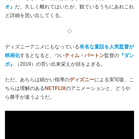
オ』
だ。久しく離れてはいたが、観ているうちにあれこれ
と詳細を思い出してくる。
◇
ディズニーアニメにもなっている
有名な童話を人気監督が
映画化
するとなると、つい
ティム・バートン
監督の
『ダン
ボ』
（2019）の苦い出来栄えが頭をよぎる。
ただ、あちらは細かい指導の
ディズニー
による実写版、こ
ちらは理解のある
NETFLIX
のアニメーションと、どうや
ら勝手が違うようだ。