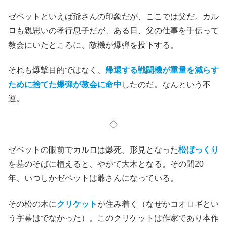
ゼペットといえば爺さんの印象だが、ここでは父だ。カル
ロも親思いの孝行息子だが、ある日、父の仕事を手伝って
教会にいたところに、敵機が爆弾を投下する。
それも爆撃目的ではなく、
帰還する戦闘機が重量を減らす
ために捨てた爆弾が教会に命中
したのだ。なんという不
運。
◇
ゼペットの眼前でカルロは爆死。形見となった
松ぼっくり
を墓のそばに植えると、やがて大木となる。その間20
年、いつしかゼペットは爺さんになっている。
その松の木に
クリケット
が住み着く（なぜかコオロギとい
う字幕はでなかった）。このクリケットは作家であり本作