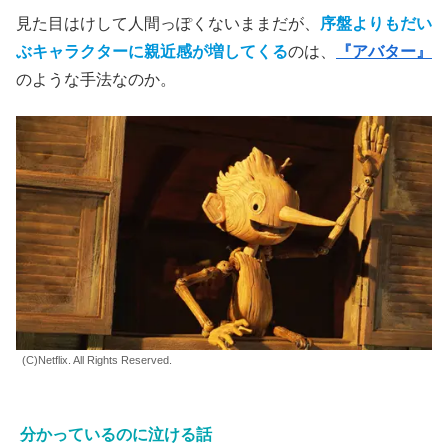
見た目はけして人間っぽくないままだが、
序盤よりもだい
ぶキャラクターに親近感が増してくる
のは、
『アバター』
のような手法なのか。
(C)Netflix. All Rights Reserved.
分かっているのに泣ける話