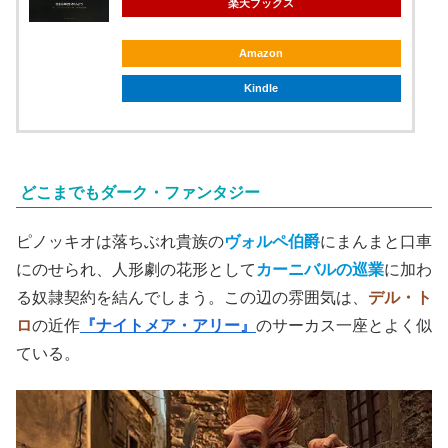
楽天ブックス
Amazon
Kindle
どこまでもダーク・ファンタジー
ピノッキオは落ちぶれ貴族の
ヴォルペ伯爵
にまんまと口車
にのせられ、人形劇の花形として
カーニバルの巡業
に加わ
る奴隷契約を結んでしまう。この辺の雰囲気は、
デル・ト
ロ
の近作
『ナイトメア・アリー』
のサーカス一座とよく似
ている。