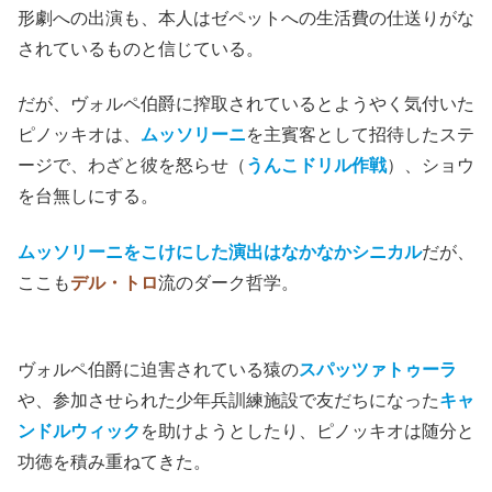
形劇への出演も、本人はゼペットへの生活費の仕送りがな
されているものと信じている。
だが、ヴォルペ伯爵に搾取されているとようやく気付いた
ピノッキオは、
ムッソリーニ
を主賓客として招待したステ
ージで、わざと彼を怒らせ（
うんこドリル作戦
）、ショウ
を台無しにする。
ムッソリーニをこけにした演出はなかなかシニカル
だが、
ここも
デル・トロ
流のダーク哲学。
ヴォルペ伯爵に迫害されている猿の
スパッツァトゥーラ
や、参加させられた少年兵訓練施設で友だちになった
キャ
ンドルウィック
を助けようとしたり、ピノッキオは随分と
功徳を積み重ねてきた。