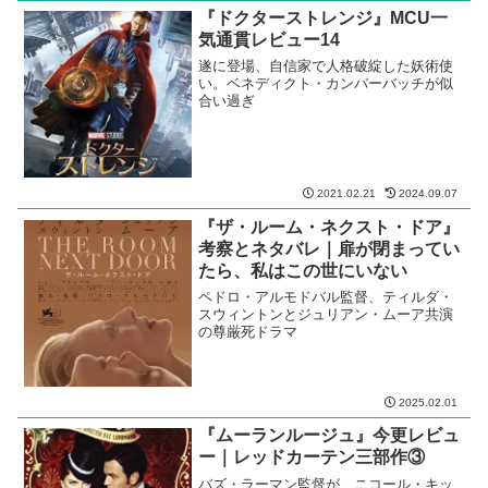
『ドクターストレンジ』MCU一
気通貫レビュー14
遂に登場、自信家で人格破綻した妖術使
い。ベネディクト・カンバーバッチが似
合い過ぎ
2021.02.21
2024.09.07
『ザ・ルーム・ネクスト・ドア』
考察とネタバレ｜扉が閉まってい
たら、私はこの世にいない
ペドロ・アルモドバル監督、ティルダ・
スウィントンとジュリアン・ムーア共演
の尊厳死ドラマ
2025.02.01
『ムーランルージュ』今更レビュ
ー｜レッドカーテン三部作③
バズ・ラーマン監督が、ニコール・キッ