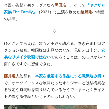
今回が監督と初タッグとなる
岡田准一
、そして
『ヤクザと
家族 The Family』
（2021）で主演を務めた
綾野剛
の待望
の共演。
◇
ひとことで言えば、次々と不運が訪れる、巻き込まれ型ア
クション映画。韓国版は未見なのだが、見応えは十分。
安
易なリメイク映画ではない
であろうことは、のっけからの
面白さですぐに想像できた。
藤井道人
監督も、
本家を凌駕する作品にする意気込み満々
で、オーソドックスな展開だったオリジナルとは結構異な
る設定や時間軸を織り込んでいるそうで、まったくテイス
トの異なる作品といえるのかもしれない。