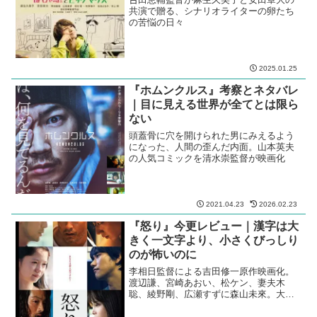
共演で贈る、シナリオライターの卵たち
の苦悩の日々
2025.01.25
『ホムンクルス』考察とネタバレ
｜目に見える世界が全てとは限ら
ない
頭蓋骨に穴を開けられた男にみえるよう
になった、人間の歪んだ内面。山本英夫
の人気コミックを清水崇監督が映画化
2021.04.23
2026.02.23
『怒り』今更レビュー｜漢字は大
きく一文字より、小さくびっしり
のが怖いのに
李相日監督による吉田修一原作映画化。
渡辺謙、宮崎あおい、松ケン、妻夫木
聡、綾野剛、広瀬すずに森山未來。大河
と朝ドラが何本もできる超豪華キャス
ト。