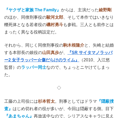
『ヤクザと家族 The Family』
からは、主演だった
綾野剛
のほか、同僚刑事役の
駿河太郎
、そして本作ではいきなり
轢死体となる若者役の
磯村勇斗
も参戦。三人とも前作とは
まったく異なる役柄設定だ。
それから、同じく同僚刑事役の
駒木根隆介
と、矢崎と結婚
する本部長の娘役の
山田真歩
が、
『SR サイタマノラッパ
ー2 女子ラッパー☆傷だらけのライム』
（2010、入江悠
監督）の
ラッパー同士
なので、ちょっとニヤけてしまっ
た。
◇
工藤の上司役には
杉本哲太
。刑事としてはドラマ
『隠蔽捜
査』
はじめ切れ者の役が多いが、今回は隠蔽する側。目下
『あまちゃん』
再放送中なので、シリアスなキャラに見え