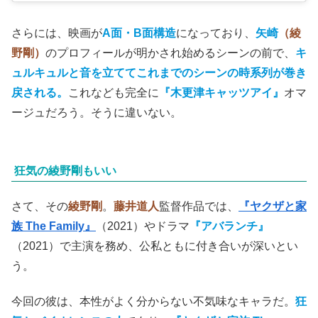
さらには、映画が
A面・B面構造
になっており、
矢崎
（綾
野剛）
のプロフィールが明かされ始めるシーンの前で、
キ
ュルキュルと音を立ててこれまでのシーンの時系列が巻き
戻される。
これなども完全に
『木更津キャッツアイ』
オマ
ージュだろう。そうに違いない。
狂気の綾野剛もいい
さて、その
綾野剛
。
藤井道人
監督作品では、
『ヤクザと家
族 The Family』
（2021）やドラマ
『アバランチ』
（2021）で主演を務め、公私ともに付き合いが深いとい
う。
今回の彼は、本性がよく分からない不気味なキャラだ。
狂