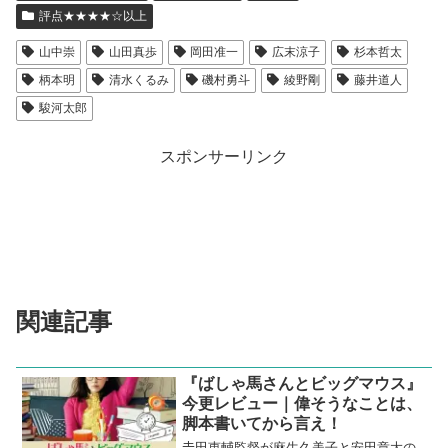
評点★★★★☆以上
山中崇
山田真歩
岡田准一
広末涼子
杉本哲太
柄本明
清水くるみ
磯村勇斗
綾野剛
藤井道人
駿河太郎
スポンサーリンク
関連記事
『ばしゃ馬さんとビッグマウス』
今更レビュー｜偉そうなことは、
脚本書いてから言え！
𠮷田恵輔監督が麻生久美子と安田章大の