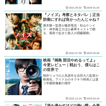
2021.05.04
2026.01.04
『ノイズ』考察とネタバレ｜正当
防衛にすれば良かったんじゃね？
廣木隆一監督が藤原竜也・松山ケンイ
チ・神木隆之介ほか豪華キャストで贈
る、孤島で起きた殺人の隠蔽騒動。
2022.07.09
2025.05.09
映画『桐島 部活やめるってよ』
今更レビュー｜戦おう、僕らはこ
の世界で
朝井リョウの人気原作を吉田大八監督が
映画化。アイドルのキラキラ映画とは違
う学園群像劇の傑作
2022.12.24
2025.03.24
『湯を沸かすほどの熱い愛』今更