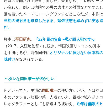
序盤の展開だけで興奮し通しだ。普通なら、この後シーン
が変わり、例えば病院での母の遺体との対面などですこし
落ち着いたペースにトーンダウンするところだが、本作は
当初の発射角を維持したまま、緊張状態を緩めずに突き進
む。
脚本は
平田研也
。
『22年目の告白 –私が殺人犯です-』
（2017、入江悠監督）に続き、韓国映画リメイクの脚本
を手掛けるが、前作同様に
オリジナルに負けない日本流の
味付け
がなされている。
ヘタレな岡田准一が懐かしい
何といっても、主演の
岡田准一
の使い方がいい。もはや日
本のアクション映画の第一人者といえ、役者の域を超えコ
レオグラファーとしても活躍する彼ゆえ、
近年は無敵のヒ