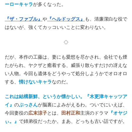
ーローキャラ
が多くなった。
『ザ・ファブル』
や
『ヘルドッグス』
も、清廉潔白な役で
はないが、強くてカッコいいことに変わりない。
◇
だが、本作の工藤は、妻にも愛想を尽かされ、会社でも煙
たがられ、ヤクザと癒着する、威張り散らすだけの冴えな
い人物。今回も遺体をどうやって処分しようかでオロオロ
する、
情けないキャラ
なのだ。
これは結構新鮮、というか懐かしい。『木更津キャッツア
イ』
の
ぶっさん
が脳裏によみがえるわ。ついでにいえば、
今回妻役の
広末涼子
とは、
田村正和
主演のドラマ
『オヤジ
ぃ。』
で姉弟役だったか。まあ、どっちも古い話ですが。