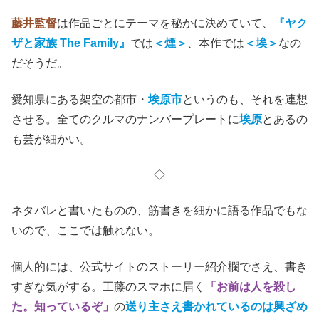
藤井監督
は作品ごとにテーマを秘かに決めていて、
『ヤク
ザと家族 The Family』
では
＜煙＞
、本作では
＜埃＞
なの
だそうだ。
愛知県にある架空の都市・
埃原市
というのも、それを連想
させる。全てのクルマのナンバープレートに
埃原
とあるの
も芸が細かい。
◇
ネタバレと書いたものの、筋書きを細かに語る作品でもな
いので、ここでは触れない。
個人的には、公式サイトのストーリー紹介欄でさえ、書き
すぎな気がする。工藤のスマホに届く
「お前は人を殺し
た。知っているぞ」
の
送り主さえ書かれているのは興ざめ