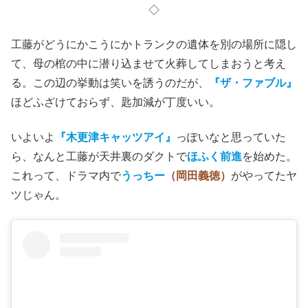
◇
工藤がどうにかこうにかトランクの遺体を別の場所に隠し
て、母の棺の中に潜り込ませて火葬してしまおうと考え
る。この辺の挙動は笑いを誘うのだが、
『ザ・ファブル』
ほどふざけておらず、匙加減が丁度いい。
いよいよ
『木更津キャッツアイ』
っぽいなと思っていた
ら、なんと工藤が天井裏のダクトで
ほふく前進
を始めた。
これって、ドラマ内で
うっちー
（岡田義徳）
がやってたヤ
ツじゃん。