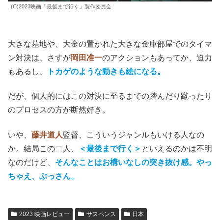
(C)2023映画「最後まで行く」製作委員会
大きな墓地や、大金の置かれた大きな金庫部屋でのタイマ
ン対決は、さすが
岡田准一
のアクションもあってか、迫力
もあるし、
トカゲのような動きも絵になる。
だが、個人的にはこの対決に至るまでの踏んだり蹴ったり
のプロセスの方が断然好き。
いや、
藤井道人
監督、こういうジャンルもいける人なの
か。結局この二人、
＜最後まで行く＞
といえるのかは不明
なのだけど、
そんなことはお構いなしの突き抜け感。やっ
ちゃえ、ぶっさん。
2023 映画レビュー
サスペンス
日本