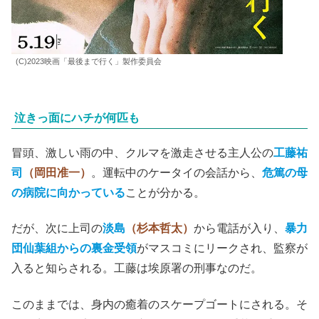
(C)2023映画「最後まで行く」製作委員会
泣きっ面にハチが何匹も
冒頭、激しい雨の中、クルマを激走させる主人公の
工藤祐
司
（岡田准一）
。運転中のケータイの会話から、
危篤の母
の病院に向かっている
ことが分かる。
だが、次に上司の
淡島
（杉本哲太）
から電話が入り、
暴力
団仙葉組からの裏金受領
がマスコミにリークされ、監察が
入ると知らされる。工藤は埃原署の刑事なのだ。
このままでは、身内の癒着のスケープゴートにされる。そ