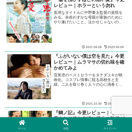
レビュー｜ホラーという勿れ
直球なタイトルに中野量太監督の覚悟を
みる。余命わずかな母親が家族のために
やり遂げたいこと。泣かせじゃないのに
落涙必至の傑作。
2021.09.09
2025.09.09
『ふがいない僕は空を見た』今更
レビュー｜ムラマサの切れ味を確
かめてみよ
窪美澄のベストセラーをタナダユキが映
画化。コスプレ情事に耽る高校生と主
婦。二人を取り巻く人々の心に渦巻く閉
塞感と無力感。
2021.10.30
2025.10.30
『蜩ノ記』今更レビュー｜その日
暮らしの終わる頃に武士の矜持が
伝わる
ホーム
検索
サイドバー
葉室麟による直木賞受賞の時代小説を、