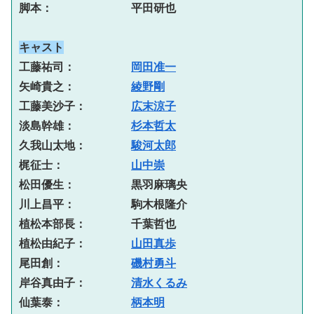
脚本：　　　　　　　平田研也
キャスト
工藤祐司：　　　　　
岡田准一
矢崎貴之：　　　　　
綾野剛
工藤美沙子：　　　　
広末涼子
淡島幹雄：　　　　　
杉本哲太
久我山太地：　　　　
駿河太郎
梶征士：　　　　　　
山中崇
松田優生：　　　　　黒羽麻璃央
川上昌平：　　　　　駒木根隆介
植松本部長：　　　　千葉哲也
植松由紀子：　　　　
山田真歩
尾田創：　　　　　　
磯村勇斗
岸谷真由子：　　　　
清水くるみ
仙葉泰：　　　　　　
柄本明