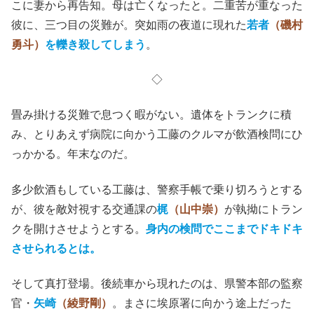
こに妻から再告知。母は亡くなったと。二重苦が重なった
彼に、三つ目の災難が。突如雨の夜道に現れた
若者
（磯村
勇斗）
を轢き殺してしまう
。
◇
畳み掛ける災難で息つく暇がない。遺体をトランクに積
み、とりあえず病院に向かう工藤のクルマが飲酒検問にひ
っかかる。年末なのだ。
多少飲酒もしている工藤は、警察手帳で乗り切ろうとする
が、彼を敵対視する交通課の
梶
（山中崇）
が執拗にトラン
クを開けさせようとする。
身内の検問でここまでドキドキ
させられるとは。
そして真打登場。後続車から現れたのは、県警本部の監察
官・
矢崎
（綾野剛）
。まさに埃原署に向かう途上だった