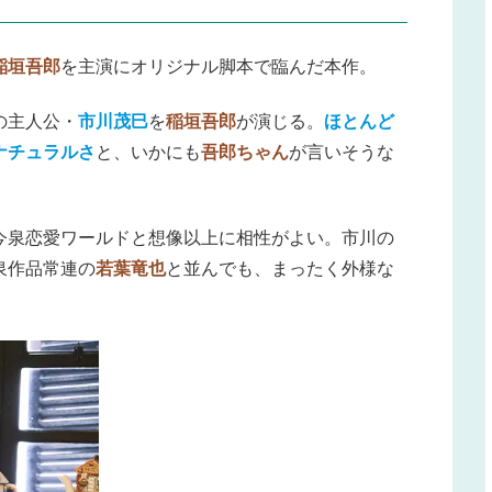
稲垣吾郎
を主演にオリジナル脚本で臨んだ本作。
の主人公・
市川茂巳
を
稲垣吾郎
が演じる。
ほとんど
ナチュラルさ
と、いかにも
吾郎ちゃん
が言いそうな
今泉恋愛ワールドと想像以上に相性がよい。市川の
泉作品常連の
若葉竜也
と並んでも、まったく外様な