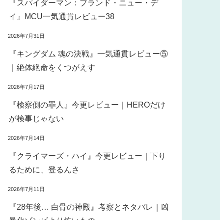
『スパイダーマン：ブランド・ニュー・デ
イ』MCU一気通貫レビュー38
2026年7月31日
『キングダム 魂の決戦』一気通貫レビュー⑤
｜絶体絶命をくつがえす
2026年7月17日
『検察側の罪人』今更レビュー｜HEROだけ
が検事じゃない
2026年7月14日
『クライマーズ・ハイ』今更レビュー｜下り
るために、登るんさ
2026年7月11日
『28年後… 白骨の神殿』考察とネタバレ｜凶