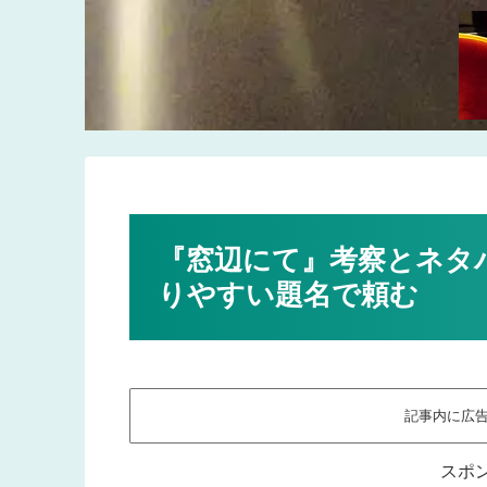
『窓辺にて』考察とネタ
りやすい題名で頼む
記事内に広
スポ