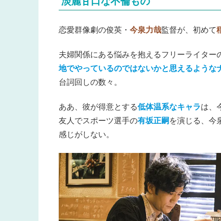
淡麗甘口な不倫もの
恋愛群像劇の俊英・
今泉力哉
監督が、初めて
夫婦関係にある悩みを抱えるフリーライター
地でやっているのではないかと思えるような
台詞回しの数々。
ああ、彼が得意とする
低体温系なキャラ
は、
友人でスポーツ選手の
有坂正嗣
を演じる、今
感じがしない。