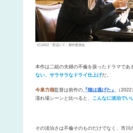
(C)2022「窓辺にて」製作委員会
本作は二組の夫婦の不倫を扱ったドラマであ
ない、サラサラなドライ仕上げ
だ。
今泉力哉
監督は前作の
『猫は逃げた』
（20
濡れ場シーンと比べると、
こんなに淡泊でい
その淡泊さは不倫そのものだけでなく、市川