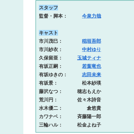
スタッフ
監督・脚本：　　　
今泉力哉
キャスト
市川茂巳：　　　　
稲垣吾郎
市川紗衣：　　　　
中村ゆり
久保留亜：　　　
玉城ティナ
有坂正嗣：
若葉竜也
有坂ゆきの：　　　
志田未来
有坂景：　　　　　松本紗瑛
藤沢なつ：　　　穂志もえか
荒川円：　　　　佐々木詩音
水木優二：　　　　　倉悠貴
カワナベ：　　　斉藤陽一郎
三輪ハル：　　　松金よね子