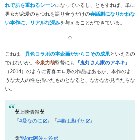
れで肌を重ねるシーン
になっているし、ともすれば、単に
男女が恋愛のもつれを語り合うだけの
会話劇になりかねな
い本作に、リアルな深み
を与えることができている。
◇
これは、
異色コラボの本企画だからこその成果
といえるの
ではないか。
今泉力哉
監督にも
『鬼灯さん家のアネキ』
（2014）のように青春エロ系の作品はあるが、本作のよ
うな大人の性を描いたものとなると、なかなか見当たらな
い。
🎥上映情報🎥
『
#愛なのに
』『
#猫は逃げた
』
@
#Morc阿佐ヶ谷