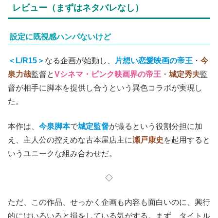
レビュー（まずはネタバレなし）
設定に既視感ハンパないけど
＜L/R15＞
なる企画が始動し、
片想い恋愛映画の帝王
・
今
泉力哉
監督と
Vシネマ・ピンク映画界の帝王
・
城定秀夫
監
督が相手に脚本を提供し合うという異色コラボが実現し
た。
本作は、
今泉脚本
で
城定監督
が撮るという役割分担に加
え、主人公の控えめな古本屋店主に
瀬戸康史
を起用すると
いうユニークな組み合わせだ。
◇
ただ、この作品、せっかく企画も内容も面白いのに、興行
的にはいろいろと損をしている気がする。まず、タイトル