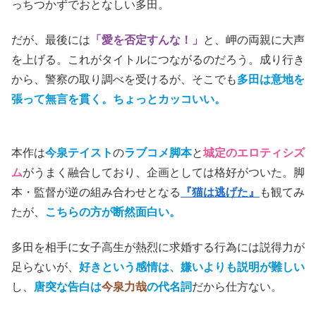
っちつかずでおとなしい多田。
だが、最後には
「愛を否定すんな！」
と、岬の両親に大声
を上げる。これがタイトルにつながるのだろう。
成り行き
から、警察の取り調べを受けるが、そこでも
多田は意地を
張って無言を貫く。ちょっとカッコいい。
本作は
今泉テイスト
の
ラブコメ脚本
と
城定のエロティシズ
ム
がうまく融合しており、企画としては格好がついた。脚
本・監督が逆の組み合わせとなる
『猫は逃げた』
も
観てみ
たが、
こちらの方が断然面白い。
多田を相手に女子高生が熱烈に求婚する行為には説得力が
足らないが、
好きという感情は、嫌いよりも説明が難しい
し、
唐突な告白は
今泉力哉
の代名詞
だから仕方ない。