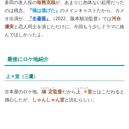
多田の友人役の
毎熊克哉
が、あまりに勿体ない起用だった
のは残念。
『猫は逃げた』
のメインキャストだから、カメ
オ出演か。
『冬薔薇』
（2022、阪本順治監督）では
河合
優実
と恋人同士を演じただけに、今回もう少しドラマに絡
んでほしかったよ。
最後にロケ地紹介
上々堂（三鷹）
じょうじょう
じょうじょう
古本屋のロケ地。
城定
監督
だから
上々
堂
とはこだわると
感心したが、
しゃんしゃん堂
と読むらしい。