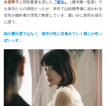
水原希子
と同性愛者を演じた
『彼女』
（廣木隆一監督）で
も体当たりの演技だったが、本作では結婚準備に追われる
女性が婚約者の浮気で豹変していき、腹いせに多田を強引
に誘う。
肌の露出度ではなく、後半の性に目覚めていく感じが色っ
ぽいっす。