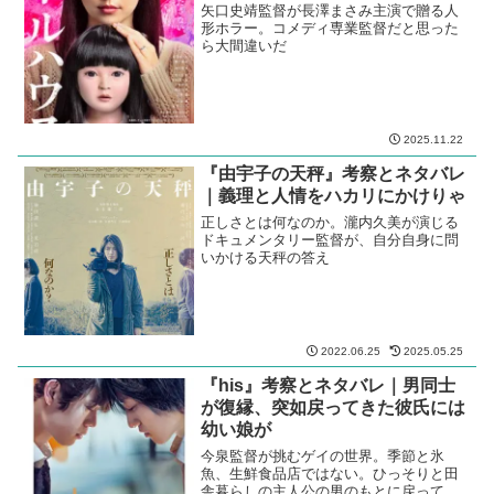
矢口史靖監督が長澤まさみ主演で贈る人
形ホラー。コメディ専業監督だと思った
ら大間違いだ
2025.11.22
『由宇子の天秤』考察とネタバレ
｜義理と人情をハカリにかけりゃ
正しさとは何なのか。瀧内久美が演じる
ドキュメンタリー監督が、自分自身に問
いかける天秤の答え
2022.06.25
2025.05.25
『his』考察とネタバレ｜男同士
が復縁、突如戻ってきた彼氏には
幼い娘が
今泉監督が挑むゲイの世界。季節と氷
魚、生鮮食品店ではない。ひっそりと田
舎暮らしの主人公の男のもとに戻ってき