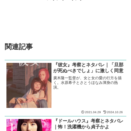
関連記事
『彼女』考察とネタバレ｜「旦那
が死ぬべきでしょ」に激しく同意
廣木隆一監督が、女と女の愛の行方を描
く。水原希子とさとうほなみ渾身の熱
演。
2021.04.29
2024.10.26
『ドールハウス』考察とネタバレ
｜怖！洗濯機から貞子かよ