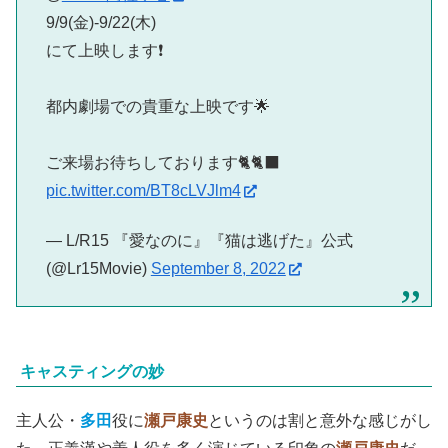
9/9(金)-9/22(木)
にて上映します❗️
都内劇場での貴重な上映です🌟
ご来場お待ちしております🐈🐈‍⬛
pic.twitter.com/BT8cLVJlm4
— L/R15 『愛なのに』『猫は逃げた』公式
(@Lr15Movie)
September 8, 2022
キャスティングの妙
主人公・
多田
役に
瀬戸康史
というのは割と意外な感じがし