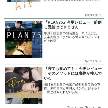
た昔の彼氏。その隣には幼い娘がいた。
2020.08.16
『PLAN75』今更レビュー｜前倒
し受給はできません
早川千絵監督の知名度を一気に上げた、
安楽死制度にまつわる近未来のディスト
ピア映画。
2025.09.14
『寝ても覚めても』今更レビュー
｜そのメソッドには魔物が棲んで
いる
濱口竜介監督の商業作品初監督である本
作。東出昌大と唐田えりかの、おそらく
二度とは観られない共演。
2022.03.08
2025.07.08