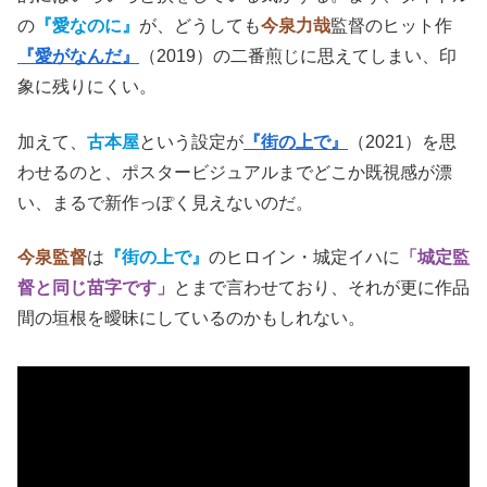
の
『愛なのに』
が、どうしても
今泉力哉
監督のヒット作
『愛がなんだ』
（2019）の二番煎じに思えてしまい、印
象に残りにくい。
加えて、
古本屋
という設定が
『街の上で』
（2021）を思
わせるのと、ポスタービジュアルまでどこか既視感が漂
い、まるで新作っぽく見えないのだ。
今泉監督
は
『街の上で』
のヒロイン・城定イハに
「城定監
督と同じ苗字です」
とまで言わせており、それが更に作品
間の垣根を曖昧にしているのかもしれない。