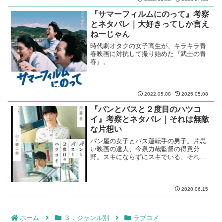
『サマーフィルムにのって』考察
とネタバレ｜大好きってしか言え
ねーじゃん
時代劇オタクの女子高生が、キラキラ青
春映画に対抗して撮り始めた『武士の青
春』。
2022.05.08
2025.05.08
『パンとバスと２度目のハツコ
イ』考察とネタバレ｜それは無敵
な片想い
パン屋の女子とバス運転手の男子。片思
い映画の達人、今泉力哉監督の得意分
野。スキにならずにスキでいる、それは
無敵な片想い。
2020.06.15
ホーム
３．ジャンル別
ラブコメ