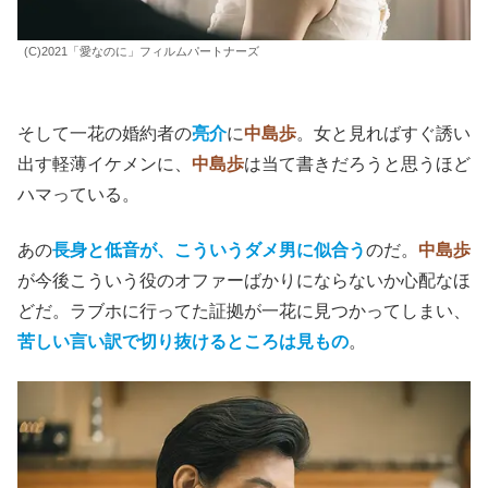
(C)2021「愛なのに」フィルムパートナーズ
そして一花の婚約者の
亮介
に
中島歩
。女と見ればすぐ誘い
出す軽薄イケメンに、
中島歩
は当て書きだろうと思うほど
ハマっている。
あの
長身と低音が、こういうダメ男に似合う
のだ。
中島歩
が今後こういう役のオファーばかりにならないか心配なほ
どだ。ラブホに行ってた証拠が一花に見つかってしまい、
苦しい言い訳で切り抜けるところは見もの
。