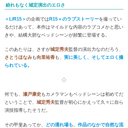
紛れもなく城定演出のエロさ
＜L/R15＞
の企画では
R15＋のラブストーリー
を撮ってい
るだけあって、本作はマイルドな内容のラブコメかと思い
きや、結構大胆なベッドシーンが頻繁に登場する。
このあたりは、さすが
城定秀夫
監督の演出力なのだろう、
さとうほなみ
も
向里祐香
も、
実に美しく、そしてエロく撮
られている。
◇
何でも、
瀬戸康史
もカメラマンもベッドシーンは初めてだ
ということで、
城定秀夫
監督が初心にかえって久々に自ら
演技指導したそうだ。
その甲斐あってか、
どの濡れ場も、作品のなかで自然な流