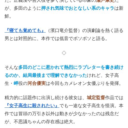
た。正義漢や善人役を多く演じている印象の
瀬戸康史
だ
が、多田のように
押され気味でおとなしい系のキャラ
は新
鮮。
『寝ても覚めても』
（濱口竜介監督）の演劇論を熱く語る
男とは対照的に、本作では低音でボソボソと語る。
◇
そんな
多田のどこに惹かれて熱烈にラブレターを書き続け
るのか、結局最後まで理解できなかった
けれど、女子高
生・
岬
役の
河合優実
は今回もカメレオン女優ぶりを発揮。
精力的に話題作に出演し続ける彼女は、
城定監督
作品では
『女子高生に殺されたい』
でも一途な女子高生を怪演。本
作では冒頭の万引き以外は動きが少なかったのは残念だ
が、不思議ちゃんの存在感は絶大。