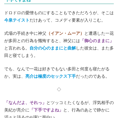
ドロドロの愛憎ものにすることもできただろうが、そこは
今泉テイスト
だけあって、コメディ要素が入りこむ。
式場の手続き中に神父
（イアン・ムーア）
と遭遇した一花
が多田との行為を懺悔すると、神父には
「御心のままに」
と言われる。
自分の心のままにと曲解
した彼女は、また多
田と寝てしまう。
でも、なんで一花は好きでもない多田と何度も寝たがる
か。実は、
亮介は極度のセックス下手
だったのである。
◇
「なんだよ、それっ」
とツッコミたくなるが、浮気相手の
美紀が亮介に
「下手ですよね」
と、行為のあとで静かに
滔々と語るのが実に面白い。