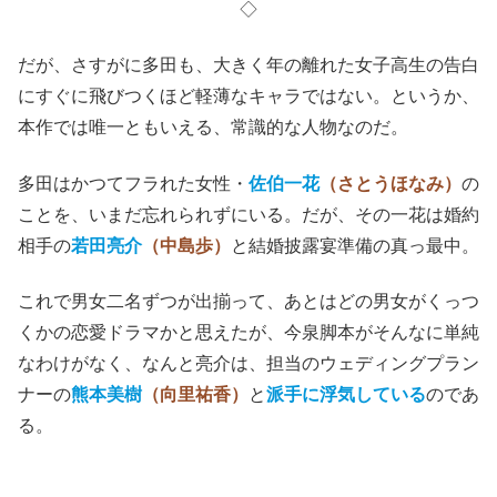
◇
だが、さすがに多田も、大きく年の離れた女子高生の告白
にすぐに飛びつくほど軽薄なキャラではない。というか、
本作では唯一ともいえる、常識的な人物なのだ。
多田はかつてフラれた女性・
佐伯一花
（さとうほなみ）
の
ことを、いまだ忘れられずにいる。だが、その一花は婚約
相手の
若田亮介
（中島歩）
と結婚披露宴準備の真っ最中。
これで男女二名ずつが出揃って、あとはどの男女がくっつ
くかの恋愛ドラマかと思えたが、今泉脚本がそんなに単純
なわけがなく、なんと亮介は、担当のウェディングプラン
ナーの
熊本美樹
（向里祐香）
と
派手に浮気している
のであ
る。