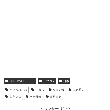
2022 映画レビュー
ラブコメ
日本
さとうほなみ
中島歩
今泉力哉
城定秀夫
毎熊克哉
河合優実
瀬戸康史
スポンサーリンク