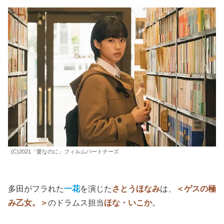
(C)2021「愛なのに」フィルムパートナーズ
多田がフラれた
一花
を演じた
さとうほなみ
は、
＜ゲスの極
み乙女。＞
のドラムス担当
ほな・いこか
。