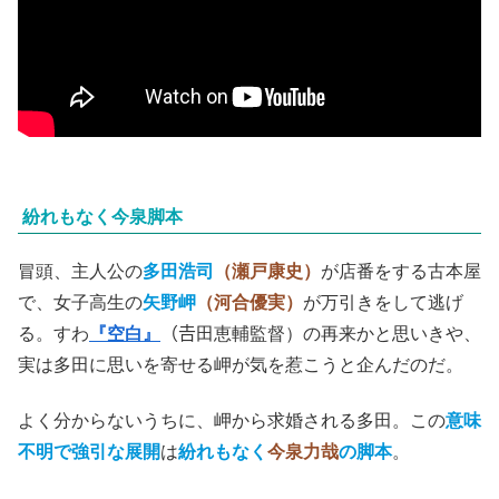
紛れもなく今泉脚本
冒頭、主人公の
多田浩司
（瀬戸康史）
が店番をする古本屋
で、女子高生の
矢野岬
（河合優実）
が万引きをして逃げ
る。すわ
『空白』
（𠮷田恵輔監督）の再来かと思いきや、
実は多田に思いを寄せる岬が気を惹こうと企んだのだ。
よく分からないうちに、岬から求婚される多田。この
意味
不明で強引な展開
は
紛れもなく
今泉力哉
の脚本
。