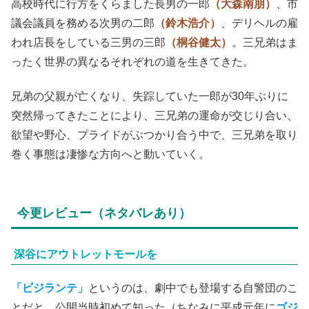
高校時代に行方をくらました長男の一郎
（大森南朋）
、市
議会議員を務める次男の二郎
（鈴木浩介）
、デリヘルの雇
われ店長をしている三男の三郎
（桐谷健太）
。三兄弟はま
ったく世界の異なるそれぞれの道を生きてきた。
兄弟の父親が亡くなり、失踪していた一郎が30年ぶりに
突然帰ってきたことにより、三兄弟の運命が交じり合い、
欲望や野心、プライドがぶつかり合う中で、三兄弟を取り
巻く事態は凄惨な方向へと動いていく。
今更レビュー（ネタバレあり）
深谷にアウトレットモールを
「ビジランテ」
というのは、劇中でも登場する自警団のこ
とだと、公開当時初めて知った（ちなみに平成元年に
ゴジ