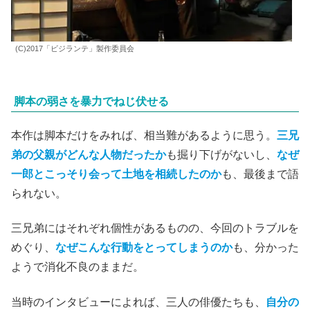
(C)2017「ビジランテ」製作委員会
脚本の弱さを暴力でねじ伏せる
本作は脚本だけをみれば、相当難があるように思う。
三兄
弟の父親がどんな人物だったか
も掘り下げがないし、
なぜ
一郎とこっそり会って土地を相続したのか
も、最後まで語
られない。
三兄弟にはそれぞれ個性があるものの、今回のトラブルを
めぐり、
なぜこんな行動をとってしまうのか
も、分かった
ようで消化不良のままだ。
当時のインタビューによれば、三人の俳優たちも、
自分の