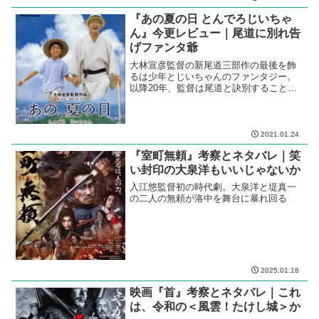
『あの夏の日 とんでろじいちゃ
ん』今更レビュー｜尾道に別れ告
げファンタ爺
大林宣彦監督の新尾道三部作の最後を飾
るは少年とじいちゃんのファンタジー。
以降20年、監督は尾道と訣別することに
なる。
2021.01.24
『室町無頼』考察とネタバレ｜笑
い封印の大泉洋もいいじゃないか
入江悠監督初の時代劇。大泉洋と堤真一
の二人の無頼が洛中を舞台に暴れ回る
2025.01.18
映画『首』考察とネタバレ｜これ
は、令和の＜風雲！たけし城＞か