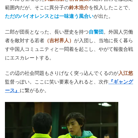
範囲内だが、そこに異分子の
鈴木浩介
を投入したことで、
ただのバイオレンスとは一味違う風合い
が出た。
二郎が団長となった、長い歴史を持つ
自警団
。外国人労働
者を敵対する若者
（吉村界人）
が入団し、当地に長く暮ら
す中国人コミュニティと一悶着を起こし、やがて報復合戦
にエスカレートする。
この辺の社会問題もさりげなく突っ込んでくるのが
入江悠
監督っぽい。ここに笑い要素を入れると、次作
『ギャング
ース』
に繋がるか。