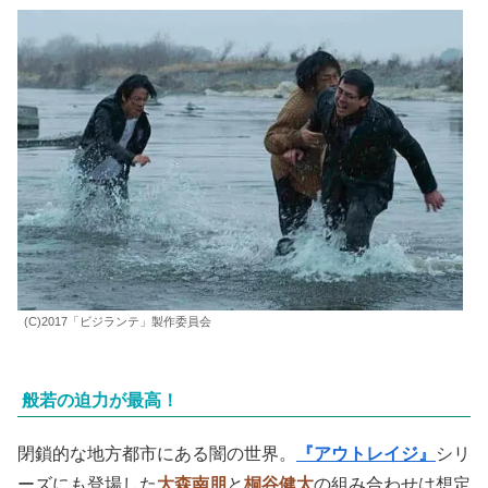
(C)2017「ビジランテ」製作委員会
般若の迫力が最高！
閉鎖的な地方都市にある闇の世界。
『アウトレイジ』
シリ
ーズにも登場した
大森南朋
と
桐谷健太
の組み合わせは想定