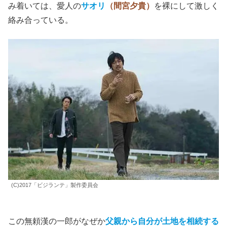
み着いては、愛人の
サオリ
（間宮夕貴）
を裸にして激しく
絡み合っている。
(C)2017「ビジランテ」製作委員会
この無頼漢の一郎がなぜか
父親から自分が土地を相続する