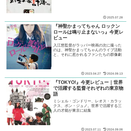
2025.07.28
『神聖かまってちゃん ロックン
ロールは鳴り止まないっ』今更レ
ビュー
入江悠監督がラッパー映画の次に撮った
のは、神聖かまってちゃんのライブ活動
と、それに惹かれるファンたちの群像劇
2023.04.27
2024.09.13
『TOKYO!』今更レビュー｜世界
で活躍する監督それぞれの東京物
語
ミシェル・ゴンドリー、レオス・カラッ
クス、ポン・ジュノ。世界で活躍する三
人の才能が東京に結集
2023.07.11
2024.09.06