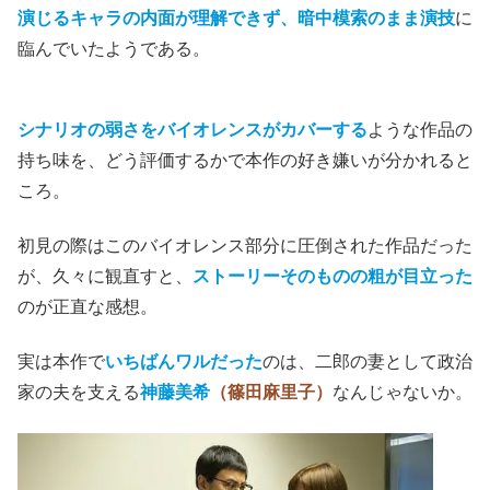
演じるキャラの内面が理解できず、暗中模索のまま演技
に
臨んでいたようである。
シナリオの弱さをバイオレンスがカバーする
ような作品の
持ち味を、どう評価するかで本作の好き嫌いが分かれると
ころ。
初見の際はこのバイオレンス部分に圧倒された作品だった
が、久々に観直すと、
ストーリーそのものの粗が目立った
のが正直な感想。
実は本作で
いちばんワルだった
のは、二郎の妻として政治
家の夫を支える
神藤美希
（篠田麻里子）
なんじゃないか。