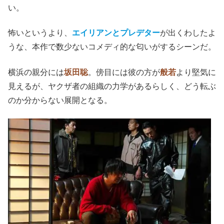
い。
怖いというより、
エイリアンとプレデター
が出くわしたよ
うな、本作で数少ないコメディ的な匂いがするシーンだ。
横浜の親分には
坂田聡
。傍目には彼の方が
般若
より堅気に
見えるが、ヤクザ者の組織の力学があるらしく、どう転ぶ
のか分からない展開となる。