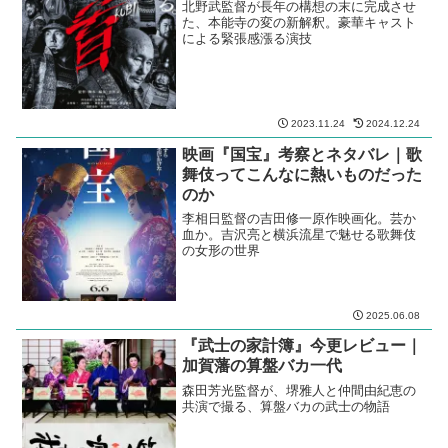
北野武監督が長年の構想の末に完成させ
た、本能寺の変の新解釈。豪華キャスト
による緊張感漲る演技
2023.11.24
2024.12.24
映画『国宝』考察とネタバレ｜歌
舞伎ってこんなに熱いものだった
のか
李相日監督の吉田修一原作映画化。芸か
血か。吉沢亮と横浜流星で魅せる歌舞伎
の女形の世界
2025.06.08
『武士の家計簿』今更レビュー｜
加賀藩の算盤バカ一代
森田芳光監督が、堺雅人と仲間由紀恵の
共演で撮る、算盤バカの武士の物語