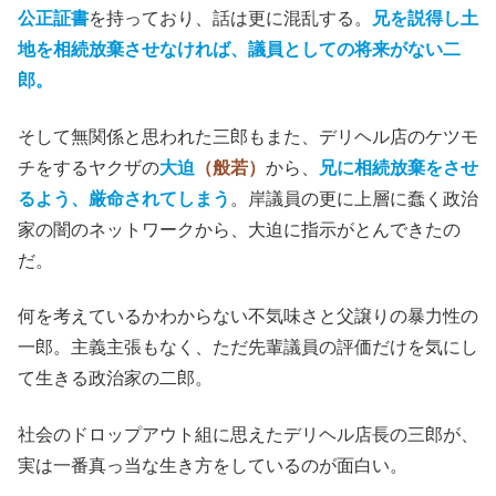
公正証書
を持っており、話は更に混乱する。
兄を説得し土
地を相続放棄させなければ、議員としての将来がない二
郎。
そして無関係と思われた三郎もまた、デリヘル店のケツモ
チをするヤクザの
大迫
（般若）
から、
兄に相続放棄をさせ
るよう、厳命されてしまう
。岸議員の更に上層に蠢く政治
家の闇のネットワークから、大迫に指示がとんできたの
だ。
何を考えているかわからない不気味さと父譲りの暴力性の
一郎。主義主張もなく、ただ先輩議員の評価だけを気にし
て生きる政治家の二郎。
社会のドロップアウト組に思えたデリヘル店長の三郎が、
実は一番真っ当な生き方をしているのが面白い。