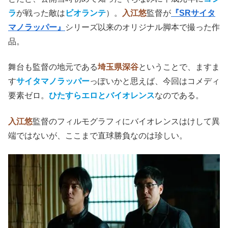
ラ
が戦った敵は
ビオランテ
）。
入江悠
監督が
『SRサイタ
マノラッパー』
シリーズ以来のオリジナル脚本で撮った作
品。
舞台も監督の地元である
埼玉県深谷
ということで、ますま
す
サイタマノラッパー
っぽいかと思えば、今回はコメディ
要素ゼロ。
ひたすらエロとバイオレンス
なのである。
入江悠
監督のフィルモグラフィにバイオレンスはけして異
端ではないが、ここまで直球勝負なのは珍しい。