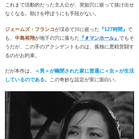
これまで活動的だった主人公が、突如穴に嵌って抜け出せ
なくなる。助けを呼ぼうにも手段がない。
ジェームズ・フランコ
が渓谷で川に嵌った
『127時間』
で
も、
中島裕翔
が地下の穴に落ちた
『＃マンホール』
でもそ
うだが、この手のアクシデントものは、孤独に悪戦苦闘す
るのがお約束。
だが本作は、
＜男＞が幽閉された家に普通に＜女＞が生活
しているのである。
この奇妙な設定が実に面白い。