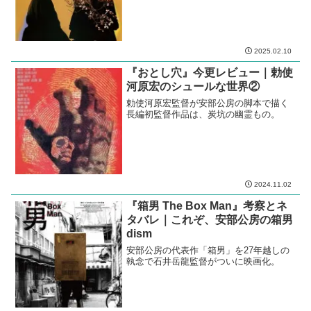
2025.02.10
『おとし穴』今更レビュー｜勅使
河原宏のシュールな世界②
勅使河原宏監督が安部公房の脚本で描く
長編初監督作品は、炭坑の幽霊もの。
2024.11.02
『箱男 The Box Man』考察とネ
タバレ｜これぞ、安部公房の箱男
dism
安部公房の代表作「箱男」を27年越しの
執念で石井岳龍監督がついに映画化。