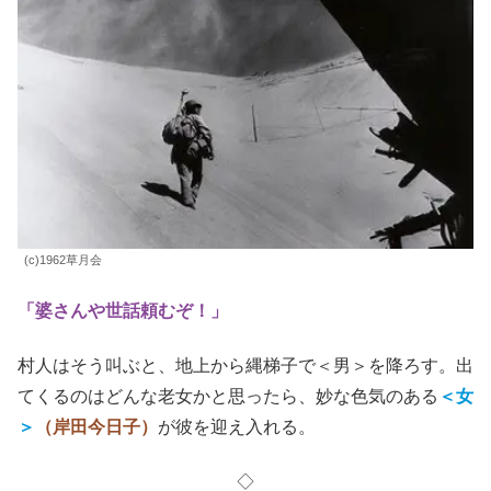
(c)1962草月会
「婆さんや世話頼むぞ！」
村人はそう叫ぶと、地上から縄梯子で＜男＞を降ろす。出
てくるのはどんな老女かと思ったら、妙な色気のある
＜女
＞
（岸田今日子）
が彼を迎え入れる。
◇