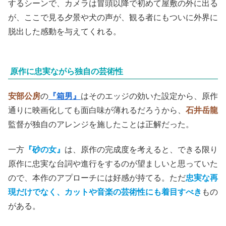
するシーンで、カメラは冒頭以降で初めて屋敷の外に出る
が、ここで見る夕景や犬の声が、観る者にもついに外界に
脱出した感動を与えてくれる。
原作に忠実ながら独自の芸術性
安部公房
の
『箱男』
はそのエッジの効いた設定から、原作
通りに映画化しても面白味が薄れるだろうから、
石井岳龍
監督が独自のアレンジを施したことは正解だった。
一方
『砂の女』
は、原作の完成度を考えると、できる限り
原作に忠実な台詞や進行をするのが望ましいと思っていた
ので、本作のアプローチには好感が持てる。ただ
忠実な再
現だけでなく、カットや音楽の芸術性にも着目すべき
もの
がある。