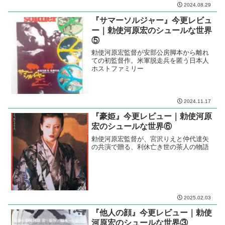
2024.08.29
『サマーソルジャー』今更レビュ
ー｜勅使河原宏のシュールな世界
⑤
勅使河原宏監督が安部公房脚本から離れ
ての初監督作。米軍脱走兵を匿う日本人
ホストファミリー
2024.11.17
『豪姫』今更レビュー｜勅使河原
宏のシュールな世界⑥
勅使河原宏監督が、宮沢りえと仲代達矢
の共演で贈る、利休亡き世の茶人の物語
2025.02.03
『他人の顔』今更レビュー｜勅使
河原宏のシュールな世界③