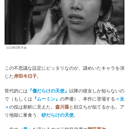
(c)1962草月会
この不思議な設定にピッタリなのが、謎めいたキャラを演
じた
岸田今日子
。
世代的には
『傷だらけの天使』
以降の彼女しか知らないの
で（もしくは
『ムーミン』
の声優）、本作に登場する
＜女
＞
の役は新鮮に見えた。
森川葵
と顔立ちが似てるかも。
ア
リ地獄に巣食う、
砂だらけの天使
。