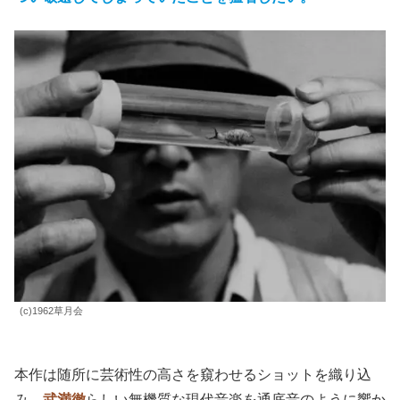
(c)1962草月会
本作は随所に芸術性の高さを窺わせるショットを織り込
み、
武満徹
らしい無機質な現代音楽を通底音のように響か