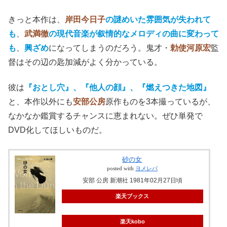
きっと本作は、
岸田今日子
の謎めいた雰囲気が失われて
も
、
武満徹
の現代音楽が叙情的なメロディの曲に変わって
も
、
興ざめ
になってしまうのだろう。鬼才・
勅使河原宏
監
督はその辺の匙加減がよく分かっている。
彼は
『おとし穴』、『他人の顔』、『燃えつきた地図』
と、本作以外にも
安部公房
原作ものを3本撮っているが、
なかなか鑑賞するチャンスに恵まれない。
ぜひ単発で
DVD化してほしいものだ。
砂の女
posted with
ヨメレバ
安部 公房 新潮社 1981年02月27日頃
楽天ブックス
楽天kobo