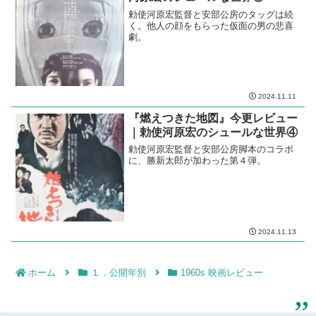
勅使河原宏監督と安部公房のタッグは続
く。他人の顔をもらった仮面の男の悲喜
劇。
2024.11.11
『燃えつきた地図』今更レビュー
｜勅使河原宏のシュールな世界④
勅使河原宏監督と安部公房脚本のコラボ
に、勝新太郎が加わった第４弾。
2024.11.13
ホーム
１．公開年別
1960s 映画レビュー