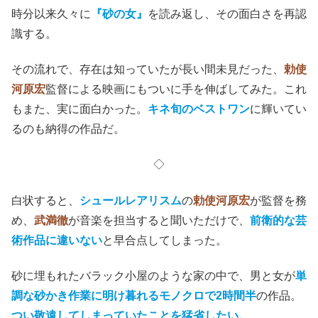
時分以来久々に
『砂の女』
を読み返し、その面白さを再認
識する。
その流れで、存在は知っていたが長い間未見だった、
勅使
河原宏
監督による映画にもついに手を伸ばしてみた。これ
もまた、実に面白かった。
キネ旬のベストワン
に輝いてい
るのも納得の作品だ。
◇
白状すると、
シュールレアリスム
の
勅使河原宏
が監督を務
め、
武満徹
が音楽を担当すると聞いただけで、
前衛的な芸
術作品に違いない
と早合点してしまった。
砂に埋もれたバラック小屋のような家の中で、男と女が
単
調な砂かき作業に明け暮れるモノクロで2時間半
の作品。
つい敬遠してしまっていたことを猛省したい。