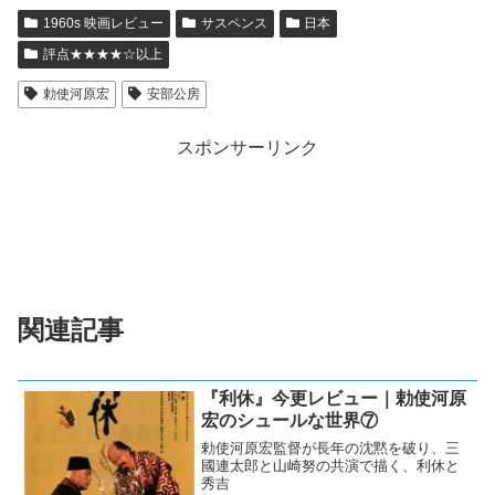
1960s 映画レビュー
サスペンス
日本
評点★★★★☆以上
勅使河原宏
安部公房
スポンサーリンク
関連記事
『利休』今更レビュー｜勅使河原
宏のシュールな世界⑦
勅使河原宏監督が長年の沈黙を破り、三
國連太郎と山崎努の共演で描く、利休と
秀吉