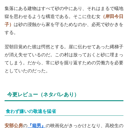
集落にある建物はすべて砂の中にあり、それはまるで蟻地
獄を思わせるような構造である。そこに住む女
（岸田今日
子）
は砂の浸蝕から家を守るためなのか、必死で砂かきを
する。
翌朝目覚めた彼は愕然とする。崖に伝わせてあった縄梯子
が消え失せているのだ。この村は放っておくと砂に埋まっ
てしまう。だから、常に砂を掘り返すための労働力を必要
としていたのだった。
今更レビュー（ネタバレあり）
食わず嫌いの敬遠を猛省
安部公房
の
『箱男』
の映画化がきっかけとなり、高校生の