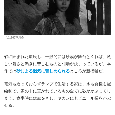
(c)1962草月会
砂に囲まれた環境も、一般的には砂漠が舞台とくれば、激
しい暑さと渇きに苦しむものと相場が決まっているが、本
作では
砂による湿気に苦しめられる
ところが新機軸だ。
電気も通っておらずランプで生活する家は、水も食糧も配
給制で、家の中に置かれているもの全てに砂がかぶってし
まう。食事時には傘をさし、ヤカンにもビニール袋をかぶ
せる。