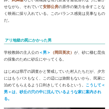
せながら、それでいて
安部公房
の原作の魅力を余すことな
く映画に採り入れている。このバランス感覚は見事なもの
だ。
アリ地獄の罠にかかった男
学校教師の主人公の
＜男＞
（岡田英次）
が、砂に棲む昆虫
の採集のために砂丘にやってくる。
はじめは県庁の調査かと警戒していた村人たちだが、夕方
にはもうバスもなく、この辺には旅館もないから、民家に
泊めてもらえるよう口利きしてくれるという。
こうして＜
男＞は、砂丘の穴の中に沈んでいるような家に案内され
る。