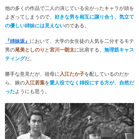
他の多くの作品で二人の演じている尖がったキャラが頭を
よぎってしまうので、
好きな男を相互に譲り合う、気立て
の優しい姉妹には見えない
のである。
『姉妹坂』
において、大学の女生徒の人気を二分するモテ
男の
尾美としのり
と
宮川一朗太
に比肩する、
無理筋キャス
ティング
だ。
勝手な意見だが、祖母に
入江たか子
を配しているのだか
ら、娘の
入江若葉
を
愛人役でなく姉役にする方が、自然だ
った
ようにも思う。