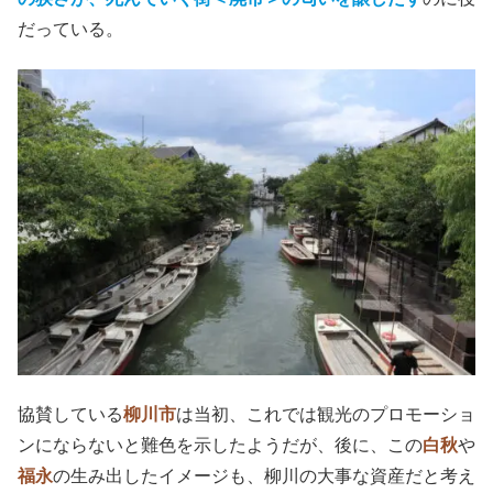
だっている。
協賛している
柳川市
は当初、これでは観光のプロモーショ
ンにならないと難色を示したようだが、後に、この
白秋
や
福永
の生み出したイメージも、柳川の大事な資産だと考え