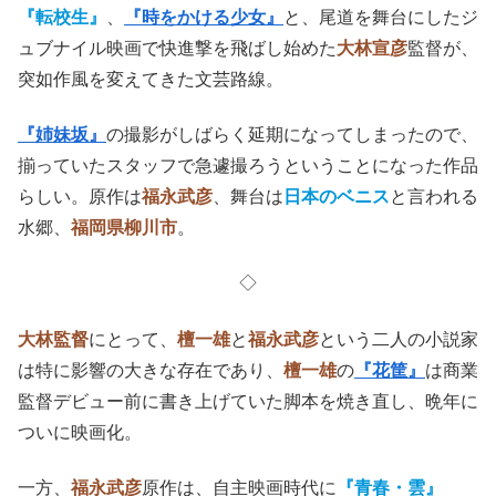
『転校生』
、
『時をかける少女』
と、尾道を舞台にしたジ
ュブナイル映画で快進撃を飛ばし始めた
大林宣彦
監督が、
突如作風を変えてきた文芸路線。
『姉妹坂』
の撮影がしばらく延期になってしまったので、
揃っていたスタッフで急遽撮ろうということになった作品
らしい。原作は
福永武彦
、舞台は
日本のベニス
と言われる
水郷、
福岡県柳川市
。
◇
大林監督
にとって、
檀一雄
と
福永武彦
という二人の小説家
は特に影響の大きな存在であり、
檀一雄
の
『花筐』
は商業
監督デビュー前に書き上げていた脚本を焼き直し、晩年に
ついに映画化。
一方、
福永武彦
原作は、自主映画時代に
『青春・雲』