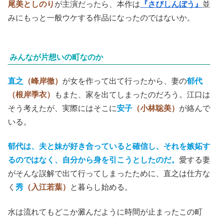
尾美としのり
が主演だったら、本作は
『さびしんぼう』
並
みにもっと一般ウケする作品になったのではないか。
みんなが片想いの町なのか
直之
（峰岸徹）
が女を作って出て行ったから、妻の
郁代
（根岸季衣）
もまた、家を出てしまったのだろう。江口は
そう考えたが、実際にはそこに
安子
（小林聡美）
が絡んで
いる。
郁代は、夫と妹が好き合っていると確信し、それを嫉妬す
るのではなく、自分から身を引こうとしたのだ。
愛する妻
がそんな誤解で出て行ってしまったために、直之は仕方な
く
秀
（入江若葉）
と暮らし始める。
水は流れてもどこか澱んだように時間が止まったこの町