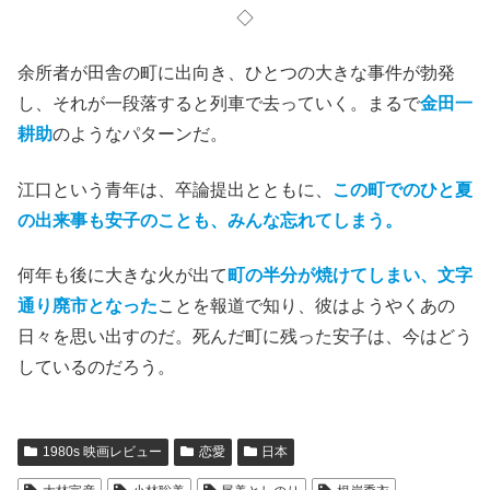
◇
余所者が田舎の町に出向き、ひとつの大きな事件が勃発
し、それが一段落すると列車で去っていく。まるで
金田一
耕助
のようなパターンだ。
江口という青年は、卒論提出とともに、
この町でのひと夏
の出来事も安子のことも、みんな忘れてしまう。
何年も後に大きな火が出て
町の半分が焼けてしまい、文字
通り廃市となった
ことを報道で知り、彼はようやくあの
日々を思い出すのだ。死んだ町に残った安子は、今はどう
しているのだろう。
1980s 映画レビュー
恋愛
日本