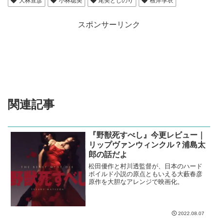
大林宣彦
小林聡美
尾美としのり
根岸季衣
スポンサーリンク
関連記事
『野獣死すべし』今更レビュー｜
リップヴァンウィンクル？浦島太
郎の話だよ
松田優作と村川透監督が、日本のハード
ボイルド小説の原点ともいえる大藪春彦
原作を大胆なアレンジで映画化。
2022.08.07