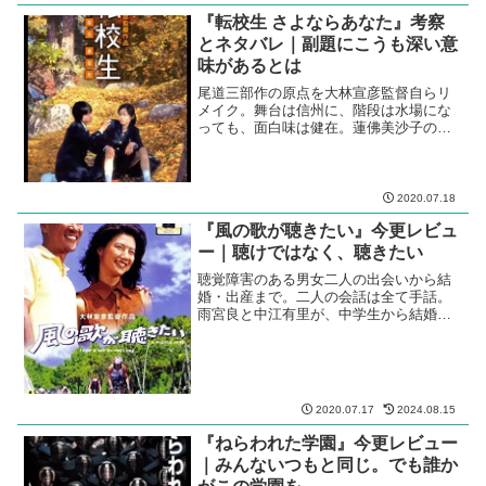
『転校生 さよならあなた』考察
とネタバレ｜副題にこうも深い意
味があるとは
尾道三部作の原点を大林宣彦監督自らリ
メイク。舞台は信州に、階段は水場にな
っても、面白味は健在。蓮佛美沙子の
堂々の男っぷりに驚かされる。
2020.07.18
『風の歌が聴きたい』今更レビュ
ー｜聴けではなく、聴きたい
聴覚障害のある男女二人の出会いから結
婚・出産まで。二人の会話は全て手話。
雨宮良と中江有里が、中学生から結婚後
までを演じきる。
2020.07.17
2024.08.15
『ねらわれた学園』今更レビュー
｜みんないつもと同じ。でも誰か