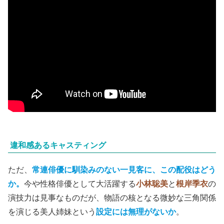
違和感あるキャスティング
ただ、
常連俳優
に馴染みのない一見客に、この配役はどう
か。
今や性格俳優として大活躍する
小林聡美
と
根岸季衣
の
演技力は見事なものだが、物語の核となる微妙な三角関係
を演じる美人姉妹という
設定には無理がないか
。