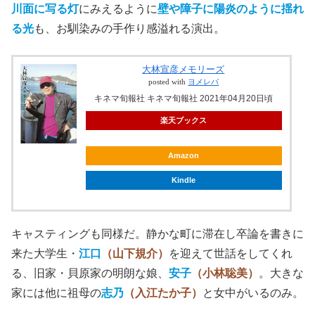
川面に写る灯
にみえるように
壁や障子に陽炎のように揺れ
る光
も、お馴染みの手作り感溢れる演出。
大林宣彦メモリーズ
posted with
ヨメレバ
キネマ旬報社 キネマ旬報社 2021年04月20日頃
楽天ブックス
Amazon
Kindle
キャスティングも同様だ。静かな町に滞在し卒論を書きに
来た大学生・
江口
（山下規介）
を迎えて世話をしてくれ
る、旧家・貝原家の明朗な娘、
安子
（小林聡美）
。大きな
家には他に祖母の
志乃
（入江たか子）
と女中がいるのみ。