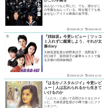
がこの学園を
みんないつもと同じだ。でも、誰かがこ
の学園をねらっている。時を隔てても色
あせないアイドル映画の金字塔。
2020.08.15
2024.08.10
『姉妹坂』今更レビュー｜ツッコ
ミ入れずに鑑賞しよう、それが太
秦diary
大林宣彦監督が紺野美沙子・浅野温子・
沢口靖子・富田靖子の豪華キャストで撮
る京都の四姉妹物語
2024.02.25
2024.12.10
『はるかノスタルジイ』今更レビ
ュー｜人は忘れられるから生きて
いけるのか
『ふたり』に続いて石田ひかりをヒロイ
ンに、大林宣彦監督が小樽で撮ったファ
ンタジー。