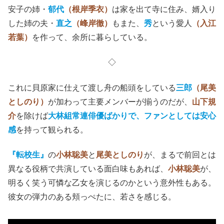
安子の姉・
郁代
（根岸季衣）
は家を出て寺に住み、婿入り
した姉の夫・
直之
（峰岸徹）
もまた、
秀
という愛人
（入江
若葉）
を作って、余所に暮らしている。
◇
これに貝原家に仕えて渡し舟の船頭をしている
三郎
（尾美
としのり）
が加わって主要メンバーが揃うのだが、
山下規
介
を除けば
大林組常連俳優ばかりで、ファンとしては安心
感
を持って観られる。
『転校生』
の
小林聡美
と
尾美としのり
が、まるで前回とは
異なる役柄で共演している面白味もあれば、
小林聡美
が、
明るく笑う可憐な乙女を演じるのかという意外性もある。
彼女の弾力のある頬っぺたに、若さを感じる。