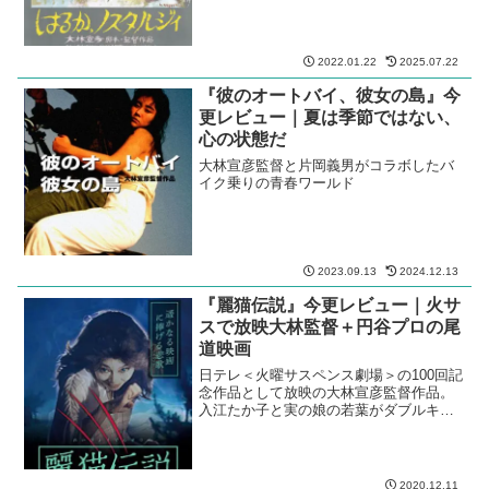
2022.01.22
2025.07.22
『彼のオートバイ、彼女の島』今
更レビュー｜夏は季節ではない、
心の状態だ
大林宣彦監督と片岡義男がコラボしたバ
イク乗りの青春ワールド
2023.09.13
2024.12.13
『麗猫伝説』今更レビュー｜火サ
スで放映大林監督＋円谷プロの尾
道映画
日テレ＜火曜サスペンス劇場＞の100回記
念作品として放映の大林宣彦監督作品。
入江たか子と実の娘の若葉がダブルキャ
ストで演じる愛くるしい猫娘。
2020.12.11