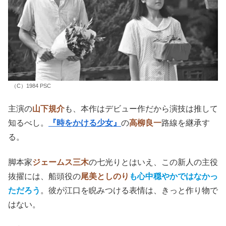
（C）1984 PSC
主演の
山下規介
も、本作はデビュー作だから演技は推して
知るべし。
『時をかける少女』
の
高柳良一
路線を継承す
る。
脚本家
ジェームス三木
の七光りとはいえ、この新人の主役
抜擢には、船頭役の
尾美としのり
も心中穏やかではなかっ
ただろう
。彼が江口を睨みつける表情は、きっと作り物で
はない。