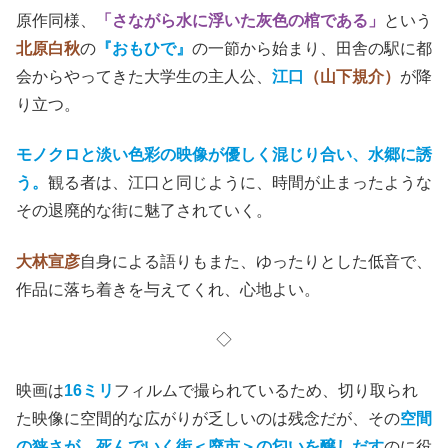
原作同様、
「さながら水に浮いた灰色の棺である」
という
北原白秋
の
『おもひで』
の一節から始まり、田舎の駅に都
会からやってきた大学生の主人公、
江口
（山下規介）
が降
り立つ。
モノクロと淡い色彩の映像が優しく混じり合い、水郷に誘
う。
観る者は、江口と同じように、時間が止まったような
その退廃的な街に魅了されていく。
大林宣彦
自身による語りもまた、ゆったりとした低音で、
作品に落ち着きを与えてくれ、心地よい。
◇
映画は
16ミリ
フィルムで撮られているため、切り取られ
た映像に空間的な広がりが乏しいのは残念だが、その
空間
の狭さが、死んでいく街＜廃市＞の匂いを醸しだす
のに役