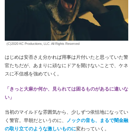
(C)2020 KC Productions, LLC. All Rights Reserved
はじめは安否さえ分かれば用事は片付いたと思っていた警
官たちだが、あまりに頑なにドアを開けないことで、ケネ
スに不信感を強めていく。
「きっと大麻か何か、見られては困るものがあるに違いな
い」
当初のマイルドな雰囲気から、少しずつ依怙地になってい
く警官。早朝だというのに、
ノックの音も、まるで闇金融
の取り立てのような激しいものに
変わっていく。