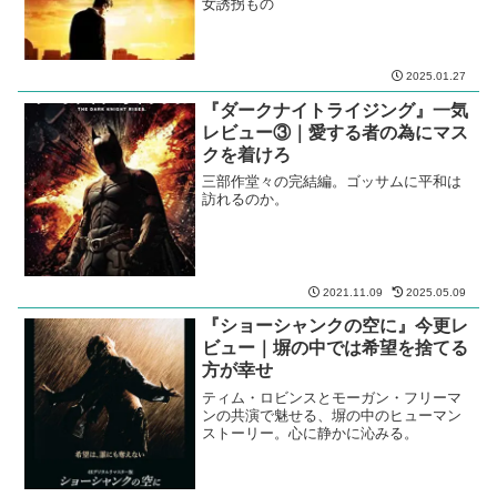
女誘拐もの
2025.01.27
『ダークナイトライジング』一気
レビュー③｜愛する者の為にマス
クを着けろ
三部作堂々の完結編。ゴッサムに平和は
訪れるのか。
2021.11.09
2025.05.09
『ショーシャンクの空に』今更レ
ビュー｜塀の中では希望を捨てる
方が幸せ
ティム・ロビンスとモーガン・フリーマ
ンの共演で魅せる、塀の中のヒューマン
ストーリー。心に静かに沁みる。