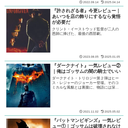
2022.09.14
2025.04.14
『許されざる者』今更レビュー｜
あいつを店の飾りにするなら覚悟
が必要だ
クリント・イーストウッド監督が二人の
恩師に捧げた、最後の西部劇。
2023.08.05
2025.01.05
『ダークナイト』一気レビュー②
｜俺はゴッサムの闇の騎士でいい
ダークナイト・トリロジー第２弾はヒー
ス・レジャーのジョーカー登場。そのコ
ミカルな風貌とは裏腹に、物語には深い
絶望と哀しみが。
2021.11.02
2025.05.02
『バットマンビギンズ』一気レビ
ュー①｜ゴッサムは破壊されなけ