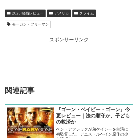
2023 映画レビュー
アメリカ
クライム
モーガン・フリーマン
スポンサーリンク
関連記事
『ゴーン・ベイビー・ゴーン』今
更レビュー｜法の順守か、子ども
の救済か
ベン・アフレックが弟ケイシーを主演に
初監督した、デニス・ルヘイン原作の少