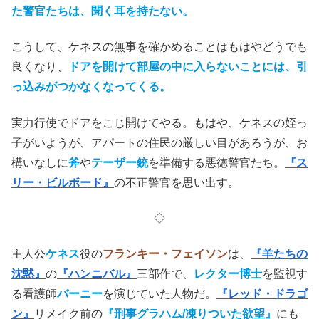
た警官たちは、聞く耳を持たない。
こうして、ケネスの無事を確かめることはもはやどうでも
良くなり、
ドアを開けて部屋の中に入らないことには、引
っ込みがつかなくなってくる。
実力行使でドアをこじ開けてやる。もはや、ケネスの姪っ
子がいようが、アパートの住民の厳しい目があろうが、お
構いなしに
斧
や
テーザー銃
を準備する悪徳警官たち。
『ス
リー・ビルボード』
の不正警官を思い出す。
◇
主人公
ケネス
役の
フランキー・フェイソン
は、
『羊たちの
沈黙』
の
『ハンニバル』
三部作で、
レクター博士
を監視す
る看護師
バーニー
を演じていた人物だ。
『レッド・ドラゴ
ン』
リメイク前の
『刑事グラハム/凍りついた欲望』
にも