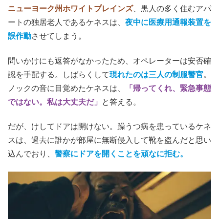
ニューヨーク州ホワイトプレインズ
、黒人の多く住むアパ
ートの独居老人であるケネスは、
夜中に医療用通報装置を
誤作動
させてしまう。
問いかけにも返答がなかったため、オペレーターは安否確
認を手配する。しばらくして
現れたのは三人の制服警官
。
ノックの音に目覚めたケネスは、
「帰ってくれ、緊急事態
ではない。私は大丈夫だ」
と答える。
だが、けしてドアは開けない。躁うつ病を患っているケネ
スは、過去に誰かが部屋に無断侵入して靴を盗んだと思い
込んでおり、
警察にドアを開くことを頑なに拒む。