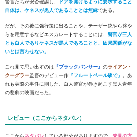
警官たちが安否確認し、
ドアを開けるように要求すること
自体は、ケネスが黒人であることとは無縁
である。
だが、その後に強行策に出ることや、テーザー銃やら斧や
らを用意するなどエスカレートすることには、
警官が三人
とも白人でありケネスが黒人であることと、因果関係がな
いとは言わせない。
これ見て思い出すのは
『ブラックパンサー』
の
ライアン・
クーグラー
監督のデビュー作
『フルートベール駅で』
。あ
れも実際の事件に則した、白人警官が巻き起こす黒人青年
の悲劇の映画だった。
レビュー（ここからネタバレ）
ここから
ネタバレ
している部分がありますので、
未見の方