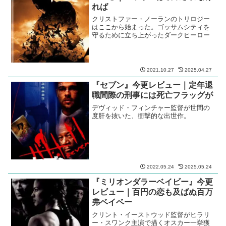
れば
クリストファー・ノーランのトリロジー
はここから始まった。ゴッサムシティを
守るために立ち上がったダークヒーロー
2021.10.27
2025.04.27
『セブン』今更レビュー｜定年退
職間際の刑事には死亡フラッグが
デヴィッド・フィンチャー監督が世間の
度肝を抜いた、衝撃的な出世作。
2022.05.24
2025.05.24
『ミリオンダラーベイビー』今更
レビュー｜百円の恋も及ばぬ百万
弗ベイベー
クリント・イーストウッド監督がヒラリ
ー・スワンク主演で描くオスカー一挙獲