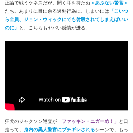
正論で戦うケネスだが、聞く耳を持たぬ
＜あぶない警官＞
たち。あまりに目に余る過剰行為に、しまいには
「こいつ
ら全員、ジョン・ウィックにでも射殺されてしまえばいい
のに」
と、こちらもヤバい感情が迸る。
狂犬のジャクソン巡査が
「ファッキン・ニガーめ！」
と口
走って、
身内の黒人警官にブチギレされる
シーンで、もっ