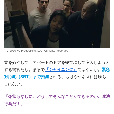
(C)2020 KC Productions, LLC. All Rights Reserved
業を煮やして、アパートのドアを斧で壊して突入しようと
する警官たち。まるで
『シャイニング』
ではないか。
緊急
対応犯（SRT）まで招集
される。もはやケネスには勝ち
目はない。
「令状もなしに、どうしてそんなことができるのか。違法
行為だ！」