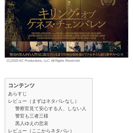
(C)2020 KC Productions, LLC. All Rights Reserved
コンテンツ
あらすじ
レビュー（まずはネタバレなし）
警察官見て安心する人、しない人
警官も三者三様
黒人ゆえの悲哀
レビュー（ここからネタバレ）