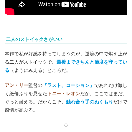
二人のストイックさがいい
本作で私が好感を持ってしまうのが、逆境の中で燃え上が
る二人がストイックで、
最後まできちんと節度を守ってい
る
（ようにみえる）ところだ。
アン・リー
監督の
『ラスト、コーション』
であれだけ激し
く絶倫ぶりを見せた
トニー・レオン
だが、ここではまだ、
ぐっと耐える。だからこそ、
触れ合う手のぬくもり
だけで
感情が高ぶる。
◇