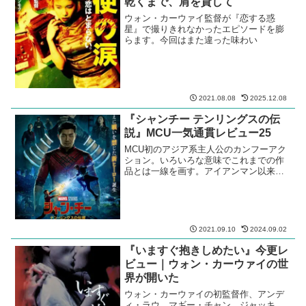
乾くまで、肩を貸して
ウォン・カーウァイ監督が『恋する惑
星』で撮りきれなかったエピソードを膨
らます。今回はまた違った味わい
2021.08.08
2025.12.08
『シャンチー テンリングスの伝
説』MCU一気通貫レビュー25
MCU初のアジア系主人公のカンフーアク
ション。いろいろな意味でこれまでの作
品とは一線を画す。アイアンマン以来と
なるテン・リングスの登場。
2021.09.10
2024.09.02
『いますぐ抱きしめたい』今更レ
ビュー｜ウォン・カーウァイの世
界が開いた
ウォン・カーウァイの初監督作、アンデ
ィ・ラウ、マギー・チャン、ジャッキ