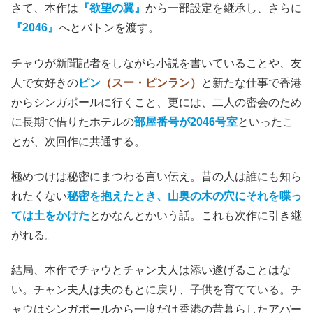
さて、本作は
『欲望の翼』
から一部設定を継承し、さらに
『2046』
へとバトンを渡す。
チャウが新聞記者をしながら小説を書いていることや、友
人で女好きの
ピン
（スー・ピンラン）
と新たな仕事で香港
からシンガポールに行くこと、更には、二人の密会のため
に長期で借りたホテルの
部屋番号が2046号室
といったこ
とが、次回作に共通する。
極めつけは秘密にまつわる言い伝え。昔の人は誰にも知ら
れたくない
秘密を抱えたとき、山奥の木の穴にそれを喋っ
ては土をかけた
とかなんとかいう話。これも次作に引き継
がれる。
結局、本作でチャウとチャン夫人は添い遂げることはな
い。チャン夫人は夫のもとに戻り、子供を育てている。チ
ャウはシンガポールから一度だけ香港の昔暮らしたアパー