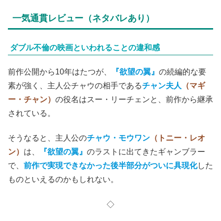
一気通貫レビュー（ネタバレあり）
ダブル不倫の映画といわれることの違和感
前作公開から10年はたつが、
『欲望の翼』
の続編的な要
素が強く、主人公チャウの相手である
チャン夫人
（マギ
ー・チャン）
の役名はスー・リーチェンと、前作から継承
されている。
そうなると、主人公の
チャウ・モウワン
（トニー・レオ
ン）
は、
『欲望の翼』
のラストに出てきたギャンブラー
で、
前作で実現できなかった後半部分がついに具現化
した
ものといえるのかもしれない。
◇