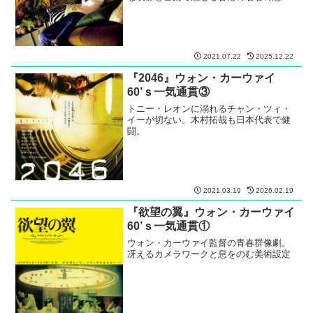
群像劇
2021.07.22
2025.12.22
『2046』ウォン・カーウァイ
60’ｓ一気通貫③
トニー・レオンに溺れるチャン・ツィ・
イーが切ない。木村拓哉も日本代表で健
闘。
2021.03.19
2026.02.19
『欲望の翼』ウォン・カーウァイ
60’ｓ一気通貫①
ウォン・カーウァイ監督の青春群像劇。
冴えるカメラワークと息をのむ美術設定