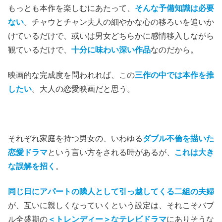
もっとも本作を楽しむにあたって、
そんな予備知識は必要
ない
。チャウとチャン夫人の細やかな心の移ろいを追いか
けているだけで、或いは男女どちらかに感情移入しながら
観ているだけで、
十分に味わい深い作品
なのだから。
映画的な完成度を問われれば、この
三作の中では本作を推
したい
。大人の恋愛映画だと思う。
それぞれ家庭を持つ男女の、いわゆる
ダブル不倫を描いた
恋愛ドラマ
という言い方をされる時があるが、
これは大き
な誤解を招く
。
同じ日にアパートの隣人として引っ越してくる二組の夫婦
が、互いに親しくなっていくという設定は、それこそバブ
ル全盛期の
＜トレンディー＞なテレビドラマ
にありそうな