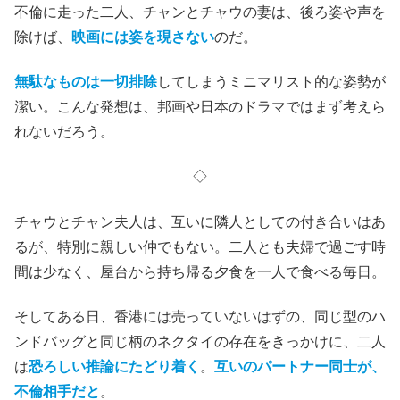
不倫に走った二人、チャンとチャウの妻は、後ろ姿や声を
除けば、
映画には姿を現さない
のだ。
無駄なものは一切排除
してしまうミニマリスト的な姿勢が
潔い。こんな発想は、邦画や日本のドラマではまず考えら
れないだろう。
◇
チャウとチャン夫人は、互いに隣人としての付き合いはあ
るが、特別に親しい仲でもない。二人とも夫婦で過ごす時
間は少なく、屋台から持ち帰る夕食を一人で食べる毎日。
そしてある日、香港には売っていないはずの、同じ型のハ
ンドバッグと同じ柄のネクタイの存在をきっかけに、二人
は
恐ろしい推論にたどり着く
。
互いのパートナー同士が、
不倫相手だと
。