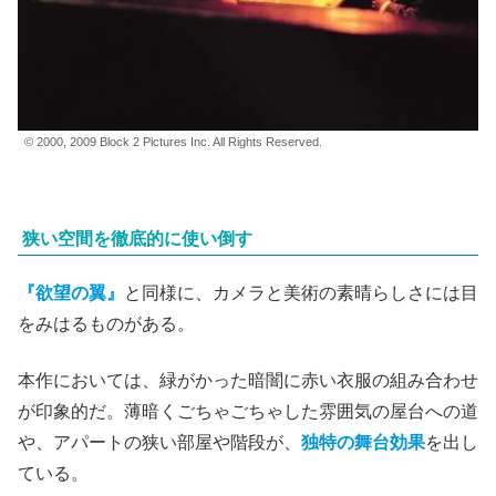
© 2000, 2009 Block 2 Pictures Inc. All Rights Reserved.
狭い空間を徹底的に使い倒す
『欲望の翼』
と同様に、カメラと美術の素晴らしさには目
をみはるものがある。
本作においては、緑がかった暗闇に赤い衣服の組み合わせ
が印象的だ。薄暗くごちゃごちゃした雰囲気の屋台への道
や、アパートの狭い部屋や階段が、
独特の舞台効果
を出し
ている。