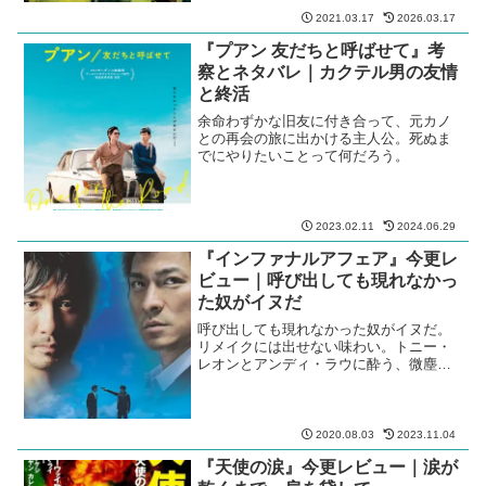
2021.03.17
2026.03.17
『プアン 友だちと呼ばせて』考
察とネタバレ｜カクテル男の友情
と終活
余命わずかな旧友に付き合って、元カノ
との再会の旅に出かける主人公。死ぬま
でにやりたいことって何だろう。
2023.02.11
2024.06.29
『インファナルアフェア』今更レ
ビュー｜呼び出しても現れなかっ
た奴がイヌだ
呼び出しても現れなかった奴がイヌだ。
リメイクには出せない味わい。トニー・
レオンとアンディ・ラウに酔う、微塵の
無駄もない１０２分で綴る傑作香港ノワ
ール。
2020.08.03
2023.11.04
『天使の涙』今更レビュー｜涙が