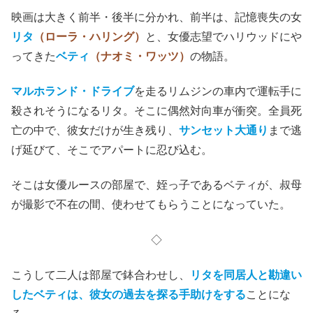
映画は大きく前半・後半に分かれ、前半は、記憶喪失の女
リタ
（ローラ・ハリング）
と、女優志望でハリウッドにや
ってきた
ベティ
（ナオミ・ワッツ）
の物語。
マルホランド・ドライブ
を走るリムジンの車内で運転手に
殺されそうになるリタ。そこに偶然対向車が衝突。全員死
亡の中で、彼女だけが生き残り、
サンセット大通り
まで逃
げ延びて、そこでアパートに忍び込む。
そこは女優ルースの部屋で、姪っ子であるベティが、叔母
が撮影で不在の間、使わせてもらうことになっていた。
◇
こうして二人は部屋で鉢合わせし、
リタを同居人と勘違い
したベティは、彼女の過去を探る手助けをする
ことにな