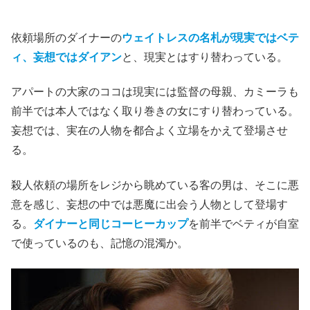
依頼場所のダイナーの
ウェイトレスの名札が現実ではベテ
ィ、妄想ではダイアン
と、現実とはすり替わっている。
アパートの大家のココは現実には監督の母親、カミーラも
前半では本人ではなく取り巻きの女にすり替わっている。
妄想では、実在の人物を都合よく立場をかえて登場させ
る。
殺人依頼の場所をレジから眺めている客の男は、そこに悪
意を感じ、妄想の中では悪魔に出会う人物として登場す
る。
ダイナーと同じコーヒーカップ
を前半でベティが自室
で使っているのも、記憶の混濁か。