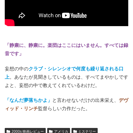
「静粛に、静粛に。楽団はここにはいません。すべては録
音です」
妄想の中の
クラブ・シレンシオで何度も繰り返される口
上
。あなたが見聞きしているものは、すべてまやかしです
よと、妄想の中で教えてくれているわけだ。
「
なんだ夢落ちかよ」
と言わせないだけの出来栄え、
デヴ
ィッド・リンチ
監督らしい力作だった。
2000s 映画レビュー
アメリカ
ミステリー