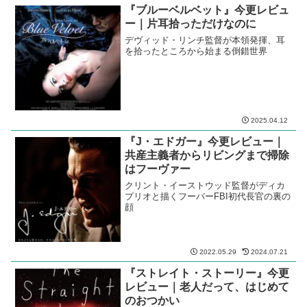
『ブルーベルベット』今更レビュ
ー｜片耳拾っただけなのに
デヴィッド・リンチ監督が本領発揮、耳
を拾ったところから始まる倒錯世界
2025.04.12
『J・エドガー』今更レビュー｜
共産主義者からリビングまで掃除
はフーヴァー
クリント・イーストウッド監督がディカ
プリオと描くフーバーFBI初代長官の裏の
顔
2022.05.29
2024.07.21
『ストレイト・ストーリー』今更
レビュー｜老人だって、はじめて
のおつかい