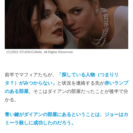
(C)2001 STUDIOCANAL. All Rights Reserved.
前半でマフィアたちが、
「探している人物（つまりリ
タ？）がみつからない」
と状況を連絡する先が
赤いランプ
のある部屋
。そこはダイアンの部屋だったことが後半で分
かる。
青い鍵がダイアンの部屋にあるということは、ジョーはカ
ミーラ殺しに成功したのだろう。