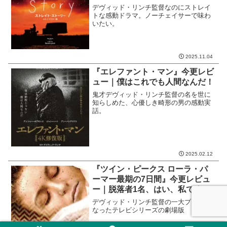
デヴィッド・リンチ監督なのにストレイ
トな感動ドラマ。ノーチェイサーで味わ
いたい。
2025.11.04
『エレファント・マン』今更レビ
ュー｜僕はこれでも人間なんだ！
鬼才デヴィッド・リンチ監督の名を世に
知らしめた、心優しき畸形の男の感動実
話。
2025.02.12
『ツイン・ピークス ローラ・パ
ーマー最期の7日間』今更レビュ
ー｜脱落者1名、はい、私です
デヴィッド・リンチ監督の一大ブームと
なったテレビシリーズの劇場版