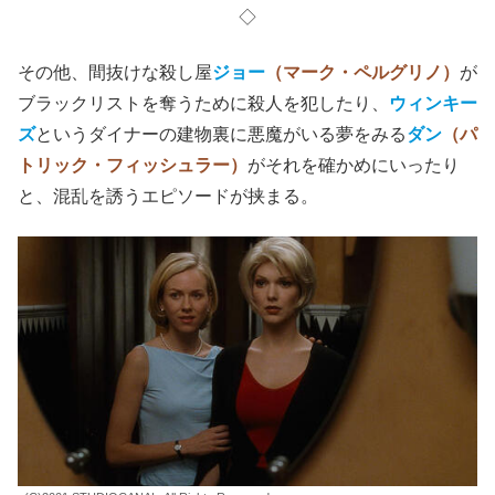
◇
その他、間抜けな殺し屋
ジョー
（マーク・ペルグリノ）
が
ブラックリストを奪うために殺人を犯したり、
ウィンキー
ズ
というダイナーの建物裏に悪魔がいる夢をみる
ダン
（パ
トリック・フィッシュラー）
がそれを確かめにいったり
と、混乱を誘うエピソードが挟まる。