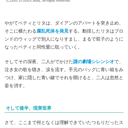
(C)2001 STUDIOCANAL. All Rights Reserved.
やがてベティとリタは、ダイアンのアパートを突き止め、
そこに横たわる
腐乱死体を発見
する。動揺したリタはブロ
ンドのウィッグで別人になりすまし、まるで双子のように
なったベティと同性愛に耽っていく。
そしてその深夜、二人がでかけた
謎の劇場シレンシオ
で、
泣き女の歌を聴き、涙を流す。手元のバッグに青い箱をみ
つけ、家に隠した青い鍵でそれを開けると、二人は忽然と
姿を消す。
そして後半、現実世界
さて、ここまで何となくは理解できていたつもりだったス