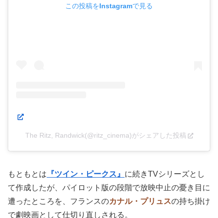
この投稿をInstagramで見る
The Ritz, Randwick(@ritz_cinema)がシェアした投稿
もともとは
『ツイン・ピークス』
に続きTVシリーズとし
て作成したが、パイロット版の段階で放映中止の憂き目に
遭ったところを、フランスの
カナル・プリュス
の持ち掛け
で劇映画として仕切り直しされる。