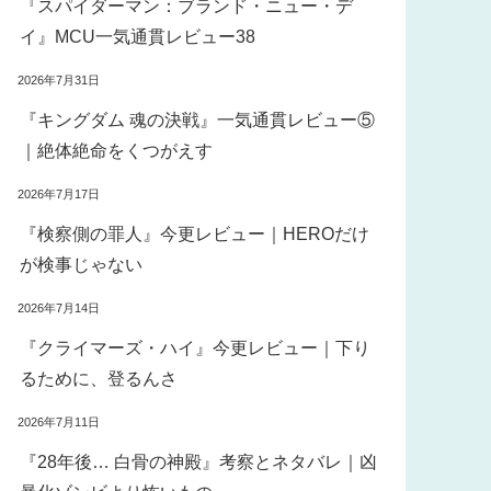
『スパイダーマン：ブランド・ニュー・デ
イ』MCU一気通貫レビュー38
2026年7月31日
『キングダム 魂の決戦』一気通貫レビュー⑤
｜絶体絶命をくつがえす
2026年7月17日
『検察側の罪人』今更レビュー｜HEROだけ
が検事じゃない
2026年7月14日
『クライマーズ・ハイ』今更レビュー｜下り
るために、登るんさ
2026年7月11日
『28年後… 白骨の神殿』考察とネタバレ｜凶