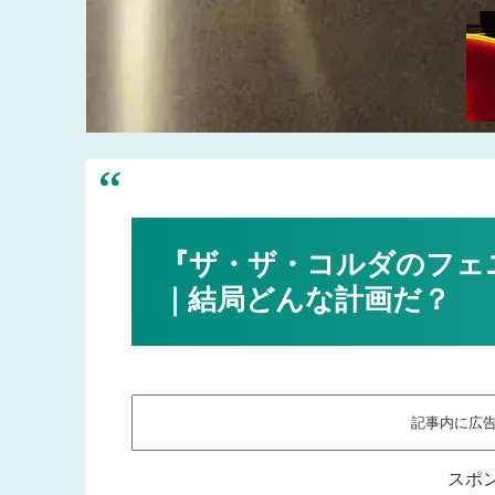
『ザ・ザ・コルダのフェ
｜結局どんな計画だ？
記事内に広
スポ