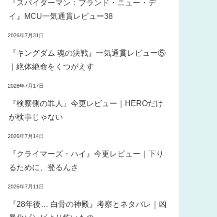
『スパイダーマン：ブランド・ニュー・デ
イ』MCU一気通貫レビュー38
2026年7月31日
『キングダム 魂の決戦』一気通貫レビュー⑤
｜絶体絶命をくつがえす
2026年7月17日
『検察側の罪人』今更レビュー｜HEROだけ
が検事じゃない
2026年7月14日
『クライマーズ・ハイ』今更レビュー｜下り
るために、登るんさ
2026年7月11日
『28年後… 白骨の神殿』考察とネタバレ｜凶