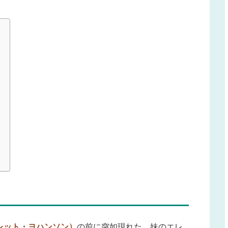
レット・ヨハンソン）
の前に突如現れた、妹のエレ