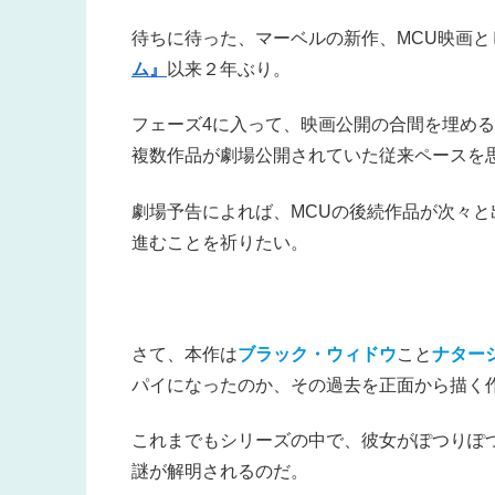
待ちに待った、マーベルの新作、MCU映画と
ム』
以来２年ぶり。
フェーズ4に入って、映画公開の合間を埋め
複数作品が劇場公開されていた従来ペースを
劇場予告によれば、MCUの後続作品が次々
進むことを祈りたい。
さて、本作は
ブラック・ウィドウ
こと
ナター
パイになったのか、その過去を正面から描く
これまでもシリーズの中で、彼女がぽつりぽ
謎が解明されるのだ。