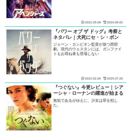
サーガがついに終焉を。
2021.05.09
2024.09.02
『パワー オブ ザ ドッグ』考察と
ネタバレ｜犬死にセ・シ・ボン
ジェーン・カンピオン監督が放つ西部
劇。現代のウェスタンには、ガンファイ
トもお尋ね者も登場しない
2022.02.26
2025.07.26
『つぐない』今更レビュー｜シア
ーシャ・ローナンの躍進が始まる
無垢であるがゆえに、少女は罪を犯し
た。