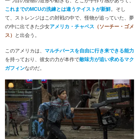
一つ目の怪物の造形や動きも、どこか手作り感があって、
これまでのMCUの洗練とは違うテイストが新鮮
。そし
て、ストレンジはこの対戦の中で、怪物が追っていた、夢
の中に出てきた少女
アメリカ・チャベス
（ソーチー・ゴメ
ス）
と出会う。
このアメリカは、
マルチバースを
自由に
行き来できる能力
を持っており、彼女の力が本作で
敵味方が追い求めるマク
ガフィン
なのだ。