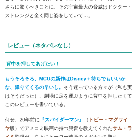
さらに驚くべきことに、その宇宙最大の脅威はドクター・
ストレンジと全く同じ姿をしていて…。
レビュー（ネタバレなし）
背中を押してあげたい！
もうそろそろ、MCUの新作はDisney＋待ちでもいいか
な、降りてくるの早いし。
そう迷っている方々が（私も実
はそうだった）、劇場に足を運ぶように背中を押したくて
このレビューを書いている。
何せ、20年前に
『スパイダーマン』
（
トビー・マグワイ
ヤ
版）でアメコミ映画の持つ興奮を教えてくれた
サム・ラ
イミ
監督が、久々にヒーロー映画のメガホンを取り、