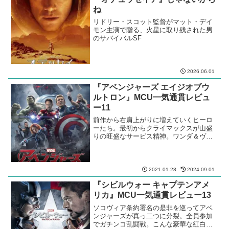
ね
リドリー・スコット監督がマット・デイ
モン主演で贈る、火星に取り残された男
のサバイバルSF
2026.06.01
『アベンジャーズ エイジオブウ
ルトロン』MCU一気通貫レビュ
ー11
前作から右肩上がりに増えていくヒーロ
ーたち。最初からクライマックスが山盛
りの旺盛なサービス精神。ワンダ＆ヴィ
ジョンは、本作で初参戦。
2021.01.28
2024.09.01
『シビルウォー キャプテンアメ
リカ』MCU一気通貫レビュー13
ソコヴィア条約署名の是非を巡ってアベ
ンジャーズが真っ二つに分裂。全員参加
でガチンコ乱闘戦。こんな豪華な紅白