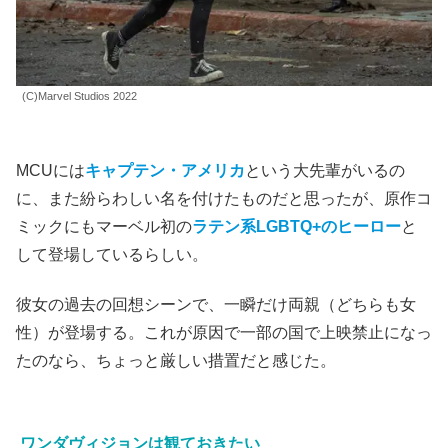
(C)Marvel Studios 2022
MCUには
キャプテン・アメリカ
という大先輩がいるの
に、また紛らわしい名を付けたものだと思ったが、原作コ
ミックにもマーベル初の
ラテン系LGBTQ+のヒーロー
と
して登場しているらしい。
彼女の過去の回想シーンで、一瞬だけ両親（どちらも女
性）が登場する。これが原因で一部の国で上映禁止になっ
たのなら、ちょっと厳しい措置だと感じた。
ワンダヴィジョンは観ておきたい