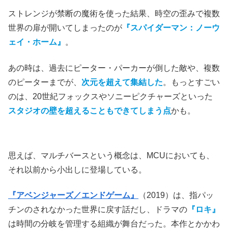
ストレンジが禁断の魔術を使った結果、時空の歪みで複数
世界の扉が開いてしまったのが
『スパイダーマン：ノーウ
ェイ・ホーム』
。
あの時は、過去にピーター・パーカーが倒した敵や、複数
のピーターまでが、
次元を超えて集結した
。もっとすごい
のは、20世紀フォックスやソニーピクチャーズといった
スタジオの壁を超えることもできてしまう点
かも。
思えば、マルチバースという概念は、MCUにおいても、
それ以前から小出しに登場している。
『アベンジャーズ／エンドゲーム』
（2019）は、指パッ
チンのされなかった世界に戻す話だし、ドラマの
『ロキ』
は時間の分岐を管理する組織が舞台だった。本作とかかわ