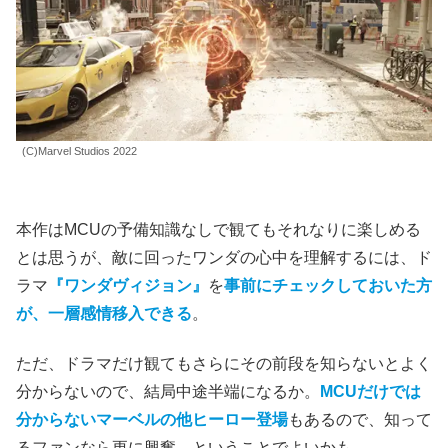
(C)Marvel Studios 2022
本作はMCUの予備知識なしで観てもそれなりに楽しめる
とは思うが、敵に回ったワンダの心中を理解するには、ド
ラマ
『ワンダヴィジョン』
を
事前にチェックしておいた方
が、一層感情移入できる
。
ただ、ドラマだけ観てもさらにその前段を知らないとよく
分からないので、結局中途半端になるか。
MCUだけでは
分からないマーベルの他ヒーロー登場
もあるので、知って
るファンなら更に興奮、ということでよいかも。