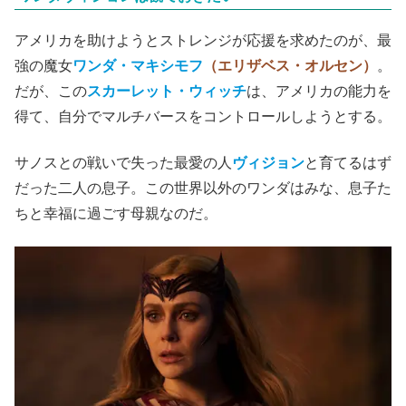
アメリカを助けようとストレンジが応援を求めたのが、最
強の魔女
ワンダ・マキシモフ
（エリザベス・オルセン）
。
だが、この
スカーレット・ウィッチ
は、アメリカの能力を
得て、自分でマルチバースをコントロールしようとする。
サノスとの戦いで失った最愛の人
ヴィジョン
と育てるはず
だった二人の息子。この世界以外のワンダはみな、息子た
ちと幸福に過ごす母親なのだ。