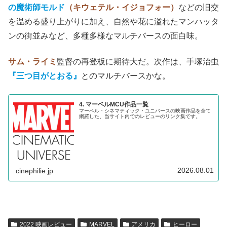
の魔術師モルド
（キウェテル・イジョフォー）
などの旧交
を温める盛り上がりに加え、自然や花に溢れたマンハッタ
ンの街並みなど、多種多様なマルチバースの面白味。
サム・ライミ
監督の再登板に期待大だ。次作は、手塚治虫
『三つ目がとおる』
とのマルチバースかな。
4. マーベルMCU作品一覧
マーベル・シネマティック・ユニバースの映画作品を全て
網羅した、当サイト内でのレビューのリンク集です。
2026.08.01
cinephilie.jp
2022 映画レビュー
MARVEL
アメリカ
ヒーロー