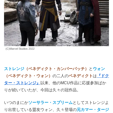
(C)Marvel Studios 2022
ストレンジ
（ベネディクト・カンバーバッチ）
と
ウォン
（ベネディクト・ウォン）
の二人の
ベネディクト
は
『ドク
ター・ストレンジ』
以来、他のMCU作品に応援参加ばか
りが続いていたが、今回は久々の冠作品。
いつのまにか
ソーサラー・スプリーム
としてストレンジよ
り出世している盟友ウォン、久々登場の
元カマー・タージ