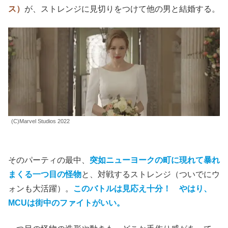
ス）
が、ストレンジに見切りをつけて他の男と結婚する。
(C)Marvel Studios 2022
そのパーティの最中、
突如ニューヨークの町に現れて暴れ
まくる一つ目の怪物
と、対戦するストレンジ（ついでにウ
ォンも大活躍）。
このバトルは見応え十分！
やはり、
MCUは街中のファイトがいい。