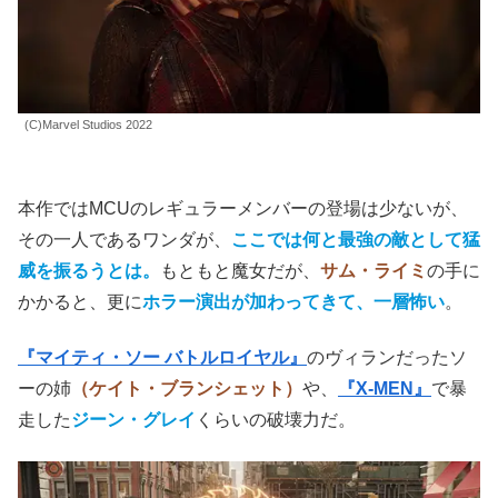
(C)Marvel Studios 2022
本作ではMCUのレギュラーメンバーの登場は少ないが、
その一人であるワンダが、
ここでは何と最強の敵として猛
威を振るうとは。
もともと魔女だが、
サム・ライミ
の手に
かかると、更に
ホラー演出が加わってきて、一層怖い
。
『マイティ・ソー バトルロイヤル』
のヴィランだったソ
ーの姉
（ケイト・ブランシェット）
や、
『X-MEN』
で暴
走した
ジーン・グレイ
くらいの破壊力だ。