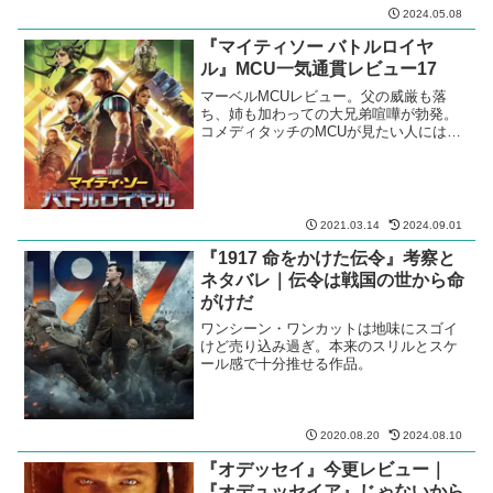
2024.05.08
『マイティソー バトルロイヤ
ル』MCU一気通貫レビュー17
マーベルMCUレビュー。父の威厳も落
ち、姉も加わっての大兄弟喧嘩が勃発。
コメディタッチのMCUが見たい人には向
いている。
2021.03.14
2024.09.01
『1917 命をかけた伝令』考察と
ネタバレ｜伝令は戦国の世から命
がけだ
ワンシーン・ワンカットは地味にスゴイ
けど売り込み過ぎ。本来のスリルとスケ
ール感で十分推せる作品。
2020.08.20
2024.08.10
『オデッセイ』今更レビュー｜
『オデュッセイア』じゃないから