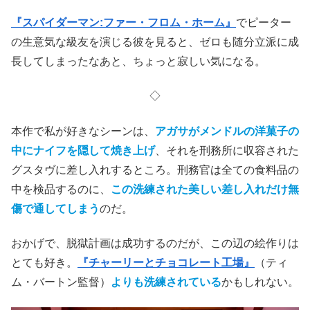
『スパイダーマン:ファー・フロム・ホーム』
でピーター
の生意気な級友を演じる彼を見ると、ゼロも随分立派に成
長してしまったなあと、ちょっと寂しい気になる。
◇
本作で私が好きなシーンは、
アガサがメンドルの洋菓子の
中にナイフを隠して焼き上げ
、それを刑務所に収容された
グスタヴに差し入れするところ。刑務官は全ての食料品の
中を検品するのに、
この洗練された美しい差し入れだけ無
傷で通してしまう
のだ。
おかげで、脱獄計画は成功するのだが、この辺の絵作りは
とても好き。
『チャーリーとチョコレート工場』
（ティ
ム・バートン監督）
よりも洗練されている
かもしれない。