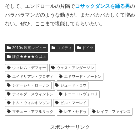
そして、エンドロールの片隅で
コサックダンスを踊る男
の
パラパラマンガのような動きが、またバカバカしくて憎め
ない。ぜひ、ここまで堪能してもらいたい。
2010s 映画レビュー
コメディ
ドイツ
評点★★★★☆以上
ウィレム・デフォー
ウェス・アンダーソン
エイドリアン・ブロディ
エドワード・ノートン
シアーシャ・ローナン
ジュード・ロウ
ティルダ・スウィントン
トニー・レヴォロリ
トム・ウィルキンソン
ビル・マーレイ
マチュー・アマルリック
レア・セドゥ
レイフ・ファインズ
スポンサーリンク