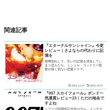
関連記事
『エターナルサンシャイン』今更
レビュー｜さよならの代わりに記
憶を
喧嘩別れして、互いの記憶を消去してし
まう恋人たち。ミシェル・ゴンドリー監
督が描く切ない恋愛ドラマ。
2021.11.07
2025.10.07
『007 スカイフォール』ボンド一
気通貫レビュー23｜ただの地名で
すよね
シリーズ50周年記念作はサム・メンデス