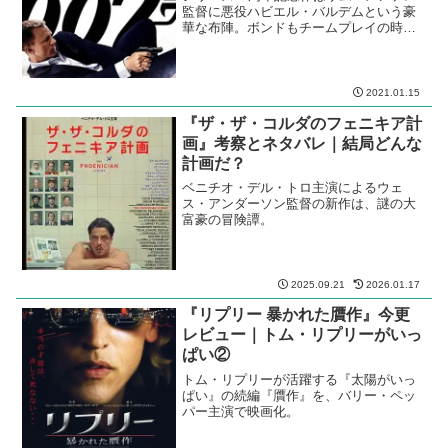
監督に悪役ハビエル・バルデムという豪
華な布陣。ボンドもチームプレイの時代
になったか。
2021.01.15
『ザ・ザ・コルダのフェニキア計
画』考察とネタバレ｜結局どんな
計画だ？
ベニチオ・デル・トロ主演によるウェ
ス・アンダーソン監督の新作は、謎の大
富豪の冒険譚。
2025.09.21
2026.01.17
『リプリー 暴かれた贋作』今更
レビュー｜トム・リプリーがいっ
ぱい②
トム・リプリーが活躍する『太陽がいっ
ぱい』の続編『贋作』を、バリー・ペッ
パー主演で映画化。