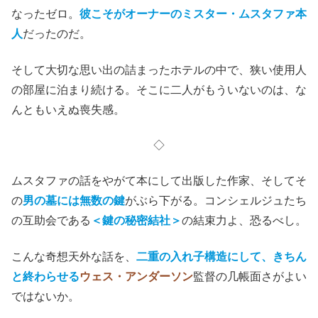
なったゼロ。
彼こそがオーナーのミスター・ムスタファ本
人
だったのだ。
そして大切な思い出の詰まったホテルの中で、狭い使用人
の部屋に泊まり続ける。そこに二人がもういないのは、な
んともいえぬ喪失感。
◇
ムスタファの話をやがて本にして出版した作家、そしてそ
の
男の墓には無数の鍵
がぶら下がる。コンシェルジュたち
の互助会である
＜鍵の秘密結社＞
の結束力よ、恐るべし。
こんな奇想天外な話を、
二重の入れ子構造にして、きちん
と終わらせる
ウェス・アンダーソン
監督の几帳面さがよい
ではないか。