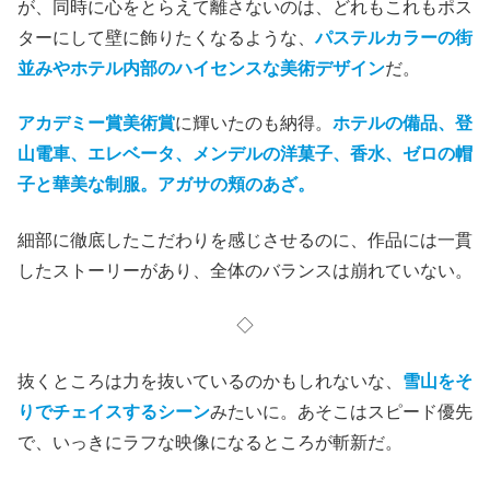
が、同時に心をとらえて離さないのは、どれもこれもポス
ターにして壁に飾りたくなるような、
パステルカラーの街
並みやホテル内部のハイセンスな美術デザイン
だ。
アカデミー賞美術賞
に輝いたのも納得。
ホテルの備品、登
山電車、エレベータ、メンデルの洋菓子、香水、ゼロの帽
子と華美な制服。アガサの頬のあざ。
細部に徹底したこだわりを感じさせるのに、作品には一貫
したストーリーがあり、全体のバランスは崩れていない。
◇
抜くところは力を抜いているのかもしれないな、
雪山をそ
りでチェイスするシーン
みたいに。あそこはスピード優先
で、いっきにラフな映像になるところが斬新だ。