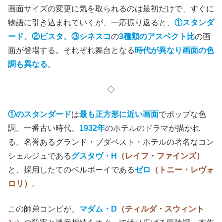
画面サイズの変更に気を取られるのは最初だけで、すぐに
物語に引き込まれていくが、一応振り返ると、
①スタンダ
ード、②ビスタ、③シネスコ
の
3種類のアスペクト比
の画
面が登場する。それぞれ舞台となる
時代が異なり画面の色
調も異なる
。
◇
①のスタンダード
は
最も正方形に近い画面
でポップな色
調。一番古い時代、
1932年
のホテルのドラマが描かれ
る。名誉あるグランド・ブダペスト・ホテルの著名なコン
シェルジュである
グスタヴ・H
（レイフ・ファインズ）
と、採用したてのベルボーイである
ゼロ
（トニー・レヴォ
ロリ）
。
この師弟コンビが、
マダム・D
（ティルダ・スウィント