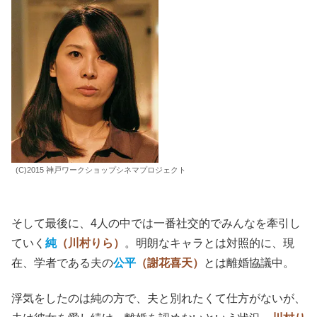
(C)2015 神戸ワークショップシネマプロジェクト
そして最後に、4人の中では一番社交的でみんなを牽引し
ていく
純
（川村りら）
。明朗なキャラとは対照的に、現
在、学者である夫の
公平
（謝花喜天）
とは離婚協議中。
浮気をしたのは純の方で、夫と別れたくて仕方がないが、