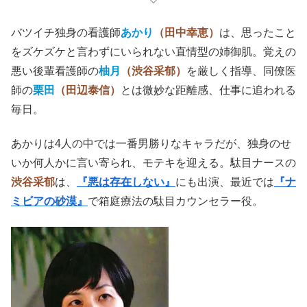
バツイチ独身の看護師
あかり
（田中幸恵）
は、思ったこと
をズケズケと言わずにいられない直情型の姉御肌。覚えの
悪い後輩看護師の
柚月
（渋谷采郁）
を厳しく指導、同僚医
師の
栗田
（田辺泰信）
とは微妙な距離感、仕事に追われる
毎日。
あかりは4人の中では一番男勝りなキャラだが、独身のせ
いか何人かに言い寄られ、モテキを迎える。駄目ナースの
渋谷采郁
は、
『悪は存在しない』
にも出演、最近では
『ナ
ミビアの砂漠』
で箱庭療法の駄目カウンセラー役。