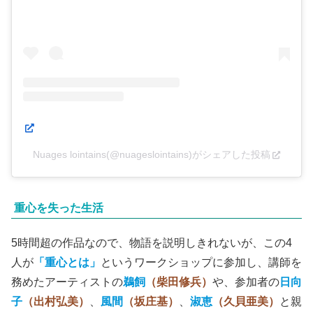
Nuages lointains(@nuageslointains)がシェアした投稿
重心を失った生活
5時間超の作品なので、物語を説明しきれないが、この4
人が
「重心とは」
というワークショップに参加し、講師を
務めたアーティストの
鵜飼
（柴田修兵）
や、参加者の
日向
子
（出村弘美）
、
風間
（坂庄基）
、
淑恵
（久貝亜美）
と親