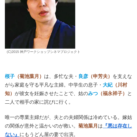
(C)2015 神戸ワークショップシネマプロジェクト
桜子
（菊池葉月）
は、多忙な夫・
良彦
（申芳夫）
を支えな
がら家庭を守る平凡な主婦。中学生の息子・
大紀
（川村
知）
が彼女を妊娠させたことで、姑の
みつ
（福永祥子）
と
二人で相手の家に詫びに行く。
唯一の専業主婦だが、夫との夫婦関係は冷めている。嫁姑
の関係が意外と温かいのが救い。
菊池葉月
は
『悪は存在し
ない』
にもうどん屋の妻で出演。