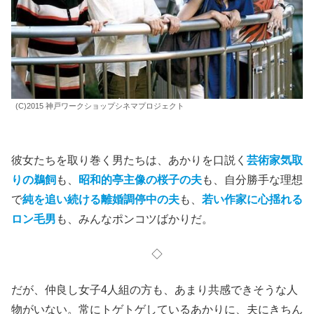
(C)2015 神戸ワークショップシネマプロジェクト
彼女たちを取り巻く男たちは、あかりを口説く
芸術家気取
りの鵜飼
も、
昭和的亭主像の桜子の夫
も、自分勝手な理想
で
純を追い続ける
離婚
調停中の夫
も、
若い作家に心揺れる
ロン毛男
も、みんなポンコツばかりだ。
◇
だが、仲良し女子4人組の方も、あまり共感できそうな人
物がいない。常にトゲトゲしているあかりに、夫にきちん