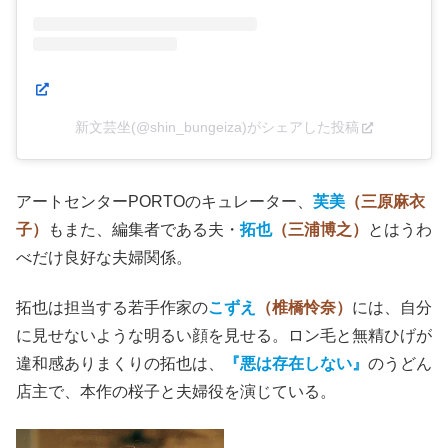
新文芸坐(@shin_bungeiza)がシェアした投稿
アートセンターPORTOのキュレーター、
芙美
（三原麻衣
子）
もまた、編集者である夫・
拓也
（三浦博之）
とはうわ
べだけ良好な夫婦関係。
拓也は担当する若手作家の
こずえ
（椎橋怜奈）
には、自分
に見せないような明るい顔を見せる。ロン毛と無精ひげが
違和感ありまくりの拓也は、
『悪は存在しない』
のうどん
店主で、本作の桜子と夫婦役を演じている。