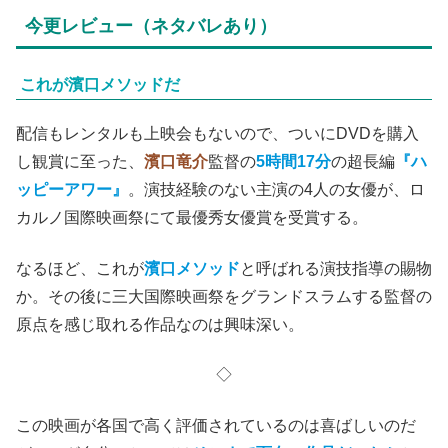
今更レビュー（ネタバレあり）
これが濱口メソッドだ
配信もレンタルも上映会もないので、ついにDVDを購入
し観賞に至った、
濱口竜介
監督の
5時間17分
の超長編
『ハ
ッピーアワー』
。演技経験のない主演の4人の女優が、ロ
カルノ国際映画祭にて最優秀女優賞を受賞する。
なるほど、これが
濱口メソッド
と呼ばれる演技指導の賜物
か。その後に三大国際映画祭をグランドスラムする監督の
原点を感じ取れる作品なのは興味深い。
◇
この映画が各国で高く評価されているのは喜ばしいのだ