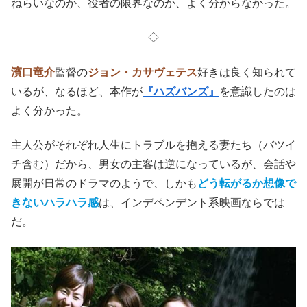
ねらいなのか、役者の限界なのか、よく分からなかった。
◇
濱口竜介
監督の
ジョン・カサヴェテス
好きは良く知られて
いるが、なるほど、本作が
『ハズバンズ』
を意識したのは
よく分かった。
主人公がそれぞれ人生にトラブルを抱える妻たち（バツイ
チ含む）だから、男女の主客は逆になっているが、会話や
展開が日常のドラマのようで、しかも
どう転がるか想像で
きないハラハラ感
は、インデペンデント系映画ならでは
だ。