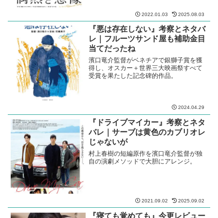
2022.01.03
2025.08.03
『悪は存在しない』考察とネタバ
レ｜フルーツサンド屋も補助金目
当てだったね
濱口竜介監督がベネチアで銀獅子賞を獲
得し、オスカー＋世界三大映画祭すべて
受賞を果たした記念碑的作品。
2024.04.29
『ドライブマイカー』考察とネタ
バレ｜サーブは黄色のカブリオレ
じゃないが
村上春樹の短編原作を濱口竜介監督が独
自の演劇メソッドで大胆にアレンジ。
2021.09.02
2025.09.02
『寝ても覚めても』今更レビュー