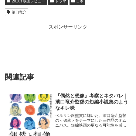
2010s 映画レビュー
ドラマ
日本
濱口竜介
スポンサーリンク
関連記事
『偶然と想像』考察とネタバレ｜
濱口竜介監督の短編小説集のよう
なキレ味
ベルリン銀熊賞に輝いた、濱口竜介監督
の＜偶然＞をテーマにした三作品のオム
ニバス。短編映画の更なる可能性を感じ
させる。