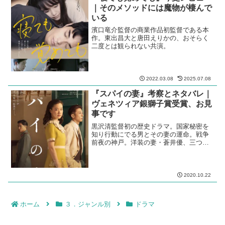
｜そのメソッドには魔物が棲んで
いる
濱口竜介監督の商業作品初監督である本
作。東出昌大と唐田えりかの、おそらく
二度とは観られない共演。
2022.03.08
2025.07.08
『スパイの妻』考察とネタバレ｜
ヴェネツィア銀獅子賞受賞、お見
事です
黒沢清監督初の歴史ドラマ。国家秘密を
知り行動にでる男とその妻の運命。戦争
前夜の神戸。洋装の妻・蒼井優、三つ揃
えの夫・高橋一生、憲兵服の東出昌大が
絵になる。
2020.10.22
ホーム
３．ジャンル別
ドラマ