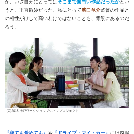
が、いざ自分にとっては
そこまで面白い作品だったか
とい
うと、正直微妙だった。私にとって
濱口竜介
監督の作品と
の相性がけして高いわけではないことも、背景にあるのだ
ろう。
(C)2015 神戸ワークショップシネマプロジェクト
『寝ても覚めても』
や
『ドライブ・マイ・カー』
には感服