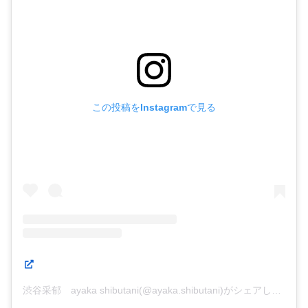
美しいものだけでなく、その町にある自然をきちんとカメ
ラにとらえながら、メインにあるものは
『ハッピーアワ
ー』
時代からの気心知れたメンバーを中心に描かれたヒュ
ーマンドラマである。
この投稿をInstagramで見る