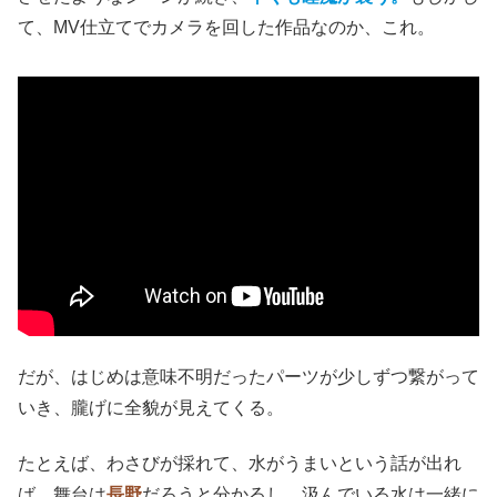
冒頭、走るクルマから空を見上げているように、
森の樹々
が上下に流れていく様子が延々と続く。
そこに
石橋英子
の
音楽がフルコーラス流れ、時折クレジットが入る。音楽は
興味を引くが、
さすがに長い。
次に、主人公の
巧
（大美賀均）
が
丁寧に一つ一つ薪を割る
姿
に付き合わされる。それが終われば、清流で飲料タンク
に水くみ。
おそろしくスローテンポで会話もなく、自然と音楽を調和
させたようなシーンが続き、
早くも睡魔が襲う。
もしかし
て、MV仕立てでカメラを回した作品なのか、これ。