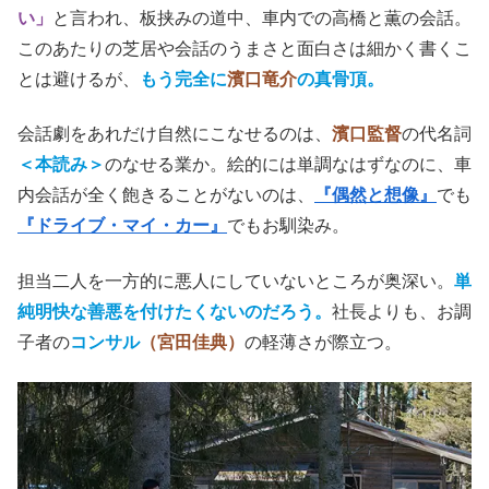
小坂竜士 Ryuji Kosaka(@ryujikosaka)がシェアした投稿
社長
（長尾卓磨）
には
「すぐにもう一回長野に行ってこ
い」
と言われ、板挟みの道中、車内での高橋と薫の会話。
このあたりの芝居や会話のうまさと面白さは細かく書くこ
とは避けるが、
もう完全に
濱口竜介
の真骨頂。
会話劇をあれだけ自然にこなせるのは、
濱口監督
の代名詞
＜本読み＞
のなせる業か。絵的には単調なはずなのに、車