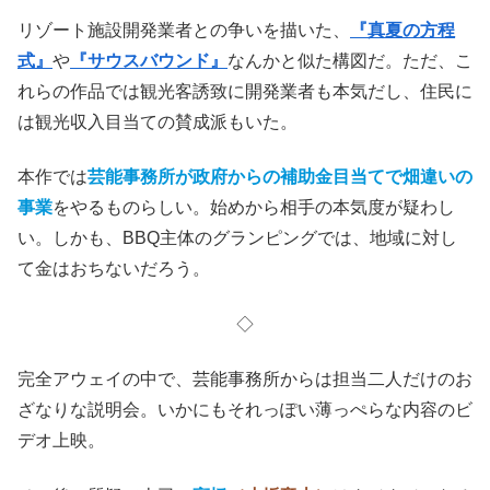
物語は、東京の企業による
グランピング施設の建設説明会
というイベントを迎えて、俄然面白くなる。急遽説明会が
開かれることになり、
町長
（田村泰二郎）
は多くの住民に
声をかける。
毎日平穏に自然の中で生活している住民たちに、こんな案
件は歓迎されないことは明白だ。どうしたって、自然破壊
につながるだろうから。
リゾート施設開発業者との争いを描いた、
『真夏の方程
式』
や
『サウスバウンド』
なんかと似た構図だ。ただ、こ
れらの作品では観光客誘致に開発業者も本気だし、住民に
は観光収入目当ての賛成派もいた。
本作では
芸能事務所が政府からの補助金目当てで畑違いの