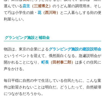
だが、はじめは意味不明だったパーツが少しずつ繋がって
いき、朧げに全貌が見えてくる。
たとえば、わさびが採れて、水がうまいという話が出れ
ば、舞台は
長野
だろうと分かるし、汲んでいる水は一緒に
運んでいる
店主
（三浦博之）
のうどん屋の調理用水
、
そし
て巧は小学生の娘・
花
（西川玲）
と二人暮らしする街の便
利屋らしい。
グランピング施設と補助金