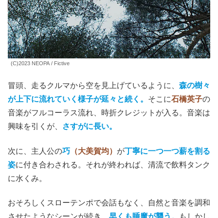
『GIFT』
なる企画がまずあった。
そこから派生して、今度は映画に音楽を付与してみよう
と、生まれた
『悪は存在しない』
がベネチア映画祭で受賞
さずかりもの
とは、それこそ
GIFT
だ。
(C)2023 NEOPA / Fictive