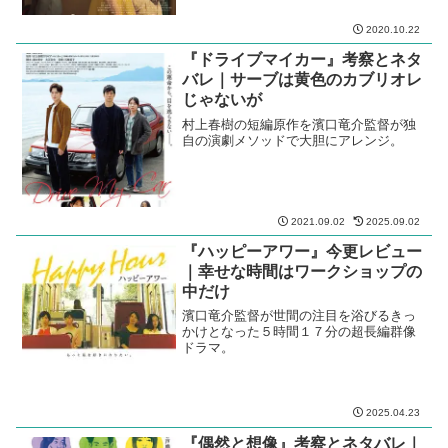
濱口竜介監督の商業作品初監督である本
作。東出昌大と唐田えりかの、おそらく
二度とは観られない共演。
2022.03.08
2025.07.08
『スパイの妻』考察とネタバレ｜
ヴェネツィア銀獅子賞受賞、お見
事です
黒沢清監督初の歴史ドラマ。国家秘密を
知り行動にでる男とその妻の運命。戦争
前夜の神戸。洋装の妻・蒼井優、三つ揃
えの夫・高橋一生、憲兵服の東出昌大が
絵になる。
2020.10.22
『ドライブマイカー』考察とネタ
バレ｜サーブは黄色のカブリオレ
じゃないが
村上春樹の短編原作を濱口竜介監督が独
自の演劇メソッドで大胆にアレンジ。