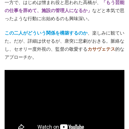
レビュー（ここからネタバレ）
ここからネタバレしている部分がありますので、未見の方
はご留意ください。
「まだ誰も賛成でも反対でもない」
静かで朴訥な語り口の巧には、親しみと信頼感が持てる。
住民の信任が厚いことも肯ける。
一方で、はじめは憎まれ役と思われた高橋が、
「もう芸能
の仕事を辞めて、施設の管理人になるか」
などと本気で思
ったような行動に出始めるのも興味深い。
この二人がどういう関係を構築するのか
、楽しみに観てい
た。だが、詳細は伏せるが、唐突に悲劇がおきる。脈絡な
し、セオリー度外視の、監督の敬愛する
カサヴェテス
的な