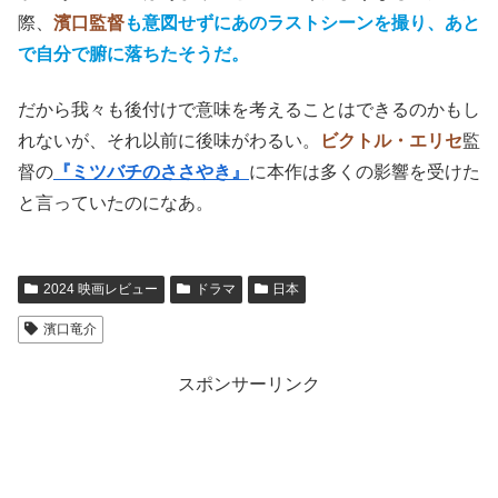
(C)2023 NEOPA / Fictive
観るものに考えさせることをねらいとしたラスト
。作品は
面白いのに、最後に消化不良なネタをぶつけてくる手法
は、最近では
『落下の解剖学』
なんかと同類か。
各自が解釈したいようにすればいいということなのだろう
が、あのラストはあまりにとってつけたようなものだ。実
際、
濱口監督
も意図せずにあのラストシーンを撮り、あと
で自分で腑に落ちたそうだ。
だから我々も後付けで意味を考えることはできるのかもし
れないが、それ以前に後味がわるい。
ビクトル・エリセ
監
督の
『ミツバチのささやき』
に本作は多くの影響を受けた