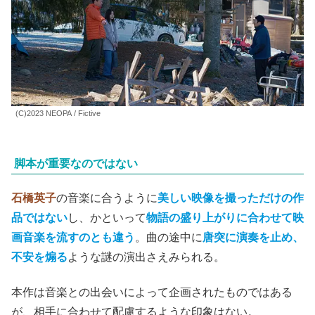
内会話が全く飽きることがないのは、
『偶然と想像』
でも
『ドライブ・マイ・カー』
でもお馴染み。
担当二人を一方的に悪人にしていないところが奥深い。
単
純明快な善悪を付けたくないのだろう。
社長よりも、お調
子者の
コンサル
（宮田佳典）
の軽薄さが際立つ。
(C)2023 NEOPA / Fictive