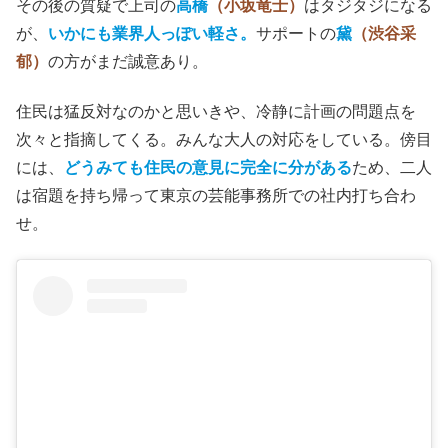
事業
をやるものらしい。始めから相手の本気度が疑わし
い。しかも、BBQ主体のグランピングでは、地域に対し
て金はおちないだろう。
◇
完全アウェイの中で、芸能事務所からは担当二人だけのお
ざなりな説明会。いかにもそれっぽい薄っぺらな内容のビ
デオ上映。
その後の質疑で上司の
高橋
（小坂竜士）
はタジタジになる
が、
いかにも業界人っぽい軽さ。
サポートの
黛
（渋谷采
郁）
の方がまだ誠意あり。
住民は猛反対なのかと思いきや、冷静に計画の問題点を
次々と指摘してくる。みんな大人の対応をしている。傍目
には、
どうみても住民の意見に完全に分がある
ため、二人