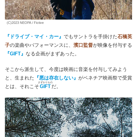
本作がシネコンでヘビロテ上映されるのは、さすがに無理
があるか。
(C)2023 NEOPA / Fictive
『ドライブ・マイ・カー』
でもサントラを手掛けた
石橋英
子
の楽曲やパフォーマンスに、
濱口監督
が映像を付与する