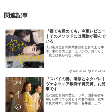
と言っていたのになあ。
2024 映画レビュー
ドラマ
日本
濱口竜介
スポンサーリンク
関連記事
『寝ても覚めても』今更レビュー
｜そのメソッドには魔物が棲んで
いる