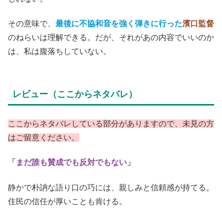
ている。総合芸術だから、脚本は全体のほんの一部。
『ドライブ・マイ・カー』
で不興を買った韓国ロケのラス
トシーンも、確信犯的に追加したそうだが、本作でもそれ
と同じように意表を突いてくる。
◇
もし、もっと順当な結末であれば、
映像・音楽・芝居もよ
く出来ている単なる＜良い映画＞
に収まってしまったかも
しれない。
その意味で、
最後に不協和音を強く弾きに行った
濱口監督
のねらいは理解できる。だが、それがあの内容でいいのか
は、私は腹落ちしていない。