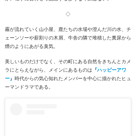
脚本が重要なのではない
石橋英子
の音楽に合うように
美しい映像を撮っただけの作
品ではない
し、かといって
物語の盛り上がりに合わせて映
画音楽を流すのとも違う
。曲の途中に
唐突に演奏を止め、
不安を煽る
ような謎の演出さえみられる。
本作は音楽との出会いによって企画されたものではある
が、相手に合わせて配慮するような印象はない。
◇
霧が流れていく山小屋、鹿たちの水場や澄んだ川の水、チ
ェーンソーや薪割りの木屑、牛舎の隣で堆積した糞尿から
煙のようにあがる臭気
。