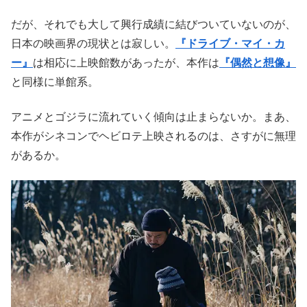
レビュー（まずはネタバレなし）
『GIFT』からの派生
本作の
ベネチア銀獅子賞
獲得で、
オスカー＋世界三大映画
祭受賞
という快挙。それもここ数年、不作なしの短期間で
偉業を達成しているのはお見事というしかない。
黒澤明
以来と騒がれても、
「受賞の中身が全然違うので」
と、至って謙虚なところが
濱口竜介
監督らしい。
だが、それでも大して興行成績に結びついていないのが、
日本の映画界の現状とは寂しい。
『ドライブ・マイ・カ
ー』
は相応に上映館数があったが、本作は
『偶然と想像』
と同様に単館系。
アニメとゴジラに流れていく傾向は止まらないか。まあ、