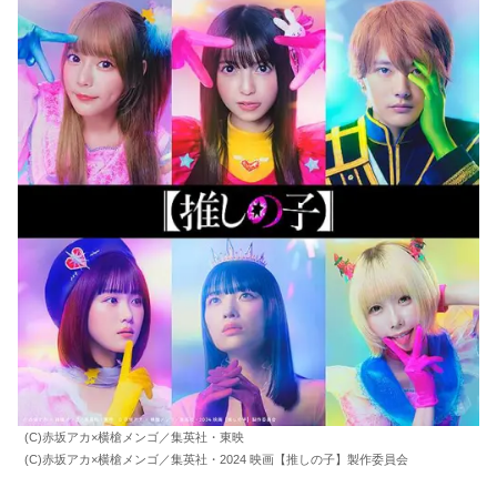
◇
そしてＢ小町のライブ映像等は、本来その世界で活躍する
スミス監督
の得意分野。更には撮影用に集められたという
大勢のエキストラたちが火事場の馬鹿力的な瞬発力
を発揮
したおかげで、迫力満点のカットになっている。
もはや、Ｂ小町がリアルに存在するようにしか思えない。