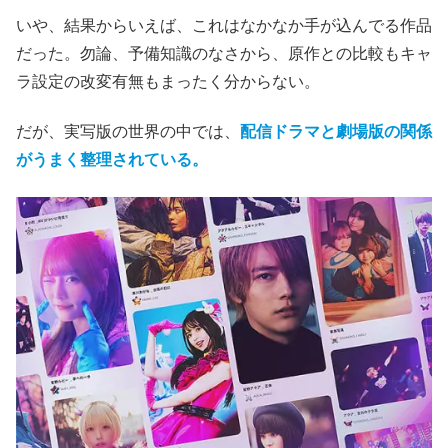
レビュー（若干ネタバレあり）
配信ドラマとの融合
あいにく、
赤坂アカ✕横槍メンゴ
の原作コミックも読んで
いなければ、アニメも観ていない。
映画を観るのに先立って実写版のドラマを観て、その世界
観と音楽性には驚かされたが、
結局は母殺しの犯人探しの
映画なのか
と、さほど期待もせずに劇場に足を運ぶ。
いや、結果からいえば、これはなかなか手が込んでる作品
だった。勿論、予備知識のなさから、原作との比較もキャ
ラ設定の改変有無もまったく分からない。
だが、実写版の世界の中では、
配信ドラマと劇場版の関係
がうまく整理されている。