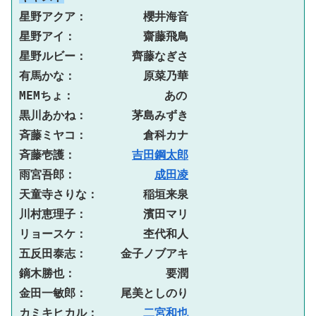
星野アクア：　　　　　櫻井海音
星野アイ：　　　　　　齋藤飛鳥
星野ルビー：　　　　齊藤なぎさ
有馬かな：　　　　　　原菜乃華
MEMちょ：　　　　　　　　あの
黒川あかね：　　　　茅島みずき
斉藤ミヤコ：　　　　　倉科カナ
斉藤壱護：　　　　　
吉田鋼太郎
雨宮吾郎：　　　　　　　
成田凌
天童寺さりな：　　　　稲垣来泉
川村恵理子：　　　　　濱田マリ
リョースケ：　　　　　杢代和人
五反田泰志：　　　金子ノブアキ
鏑木勝也：　　　　　　　　要潤
金田一敏郎：　　　尾美としのり
カミキヒカル：　　　　
二宮和也