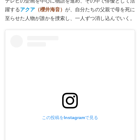
町
が何者で、双子の隠し子がいて、ファンに殺されて、と
いった一連の経緯が分かるような仕組みにはなっているの
で、ギリついていける。
ドラマを観ていれば、
新生B小町
のメンバーのバックグラ
ウンドだったり、
五反田泰志
（金子ノブアキ）
、鏑木
（要
潤）
、金田一
（尾美としのり）
といった怪しげな連中の氏
素性がよく分かったりする特典もある。
配信ドラマでは、
『ガチ恋』、『東京ブレイド』
といった
テレビの企画を中心に物語を進め、その中で俳優として活
躍する
アクア
（櫻井海音）
が、自分たちの父親で母を死に
至らせた人物が誰かを捜索し、一人ずつ消し込んでいく。