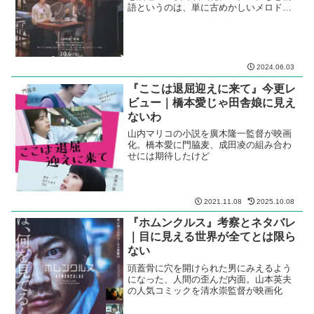
関連記事
『アナログ』考察とネタバレ｜ス
マホを持たないだけなのに
ビートたけし初の恋愛小説を、二宮和也
と波瑠の主演で映画化。アナログな恋物
語というのは、単に古めかしいメロドラ
マという意味なのか。
2024.06.03
『ここは退屈迎えに来て』今更レ
ビュー｜橋本愛じゃ田舎娘に見え
ないわ