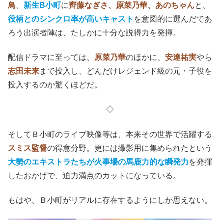
スミス監督ただ者ではない
現代に甦った
『ママはアイドル！』
の
星野アイ
に
齋藤飛
鳥
、
新生B小町
に
齊藤なぎさ、原菜乃華、あのちゃん
と、
役柄とのシンクロ率が高いキャスト
を意図的に選んだであ
ろう出演者陣は、たしかに十分な説得力を発揮。
配信ドラマに至っては、
原菜乃華
のほかに、
安達祐実
やら
志田未来
まで投入し、どんだけレジェンド級の元・子役を
投入するのか驚くほどだ。