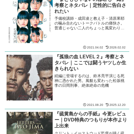
2026.07.14
『ラーゲリより愛を込めて』考察
とネタバレ｜感動こってり好きに
はよいかも
瀬々敬久監督が二宮和也主演で描く、シ
ベリア強制収容所に抑留された日本人捕
虜の物語。
2023.07.15
『まともじゃないのは君も一緒』
考察とネタバレ｜定性的に告白さ
れたい
予備校講師・成田凌と教え子・清原果耶
の噛み合わないトークバトルの痛快さ。
普通じゃない二人のちょっと風変わりな
ラブ・ストーリー。
2021.04.02
2026.02.02