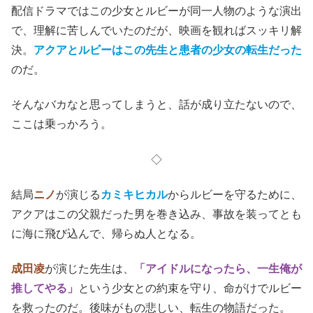
(C)赤坂アカ×横槍メンゴ／集英社・東映
(C)赤坂アカ×横槍メンゴ／集英社・2024 映画【推しの子】製作委員会
以下、
ネタバレ
になるので
未見の方はご留意ねがいます。
配信ドラマではこの少女とルビーが同一人物のような演出
で、理解に苦しんでいたのだが、映画を観ればスッキリ解
決。
アクアとルビーはこの先生と患者の少女の転生だった
のだ。
そんなバカなと思ってしまうと、話が成り立たないので、