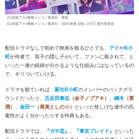
(C)赤坂アカ×横槍メンゴ／集英社・東映
(C)赤坂アカ×横槍メンゴ／集英社・2024 映画【推しの子】製作委員会
配信ドラマなしで初めて映画を観るひとでも、
アイ
や
B小