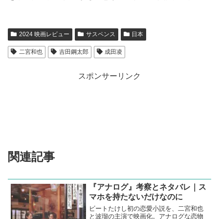
ここは乗っかろう。
◇
結局
ニノ
が演じる
カミキヒカル
からルビーを守るために、
アクアはこの父親だった男を巻き込み、事故を装ってとも
に海に飛び込んで、帰らぬ人となる。
成田凌
が演じた先生は、
「アイドルになったら、一生俺が
推してやる」
という少女との約束を守り、命がけでルビー
を救ったのだ。後味がもの悲しい、転生の物語だった。
2024 映画レビュー
サスペンス
日本
二宮和也
吉田鋼太郎
成田凌
スポンサーリンク