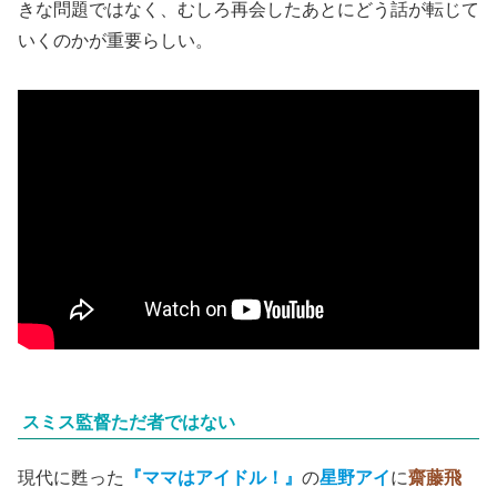
【推しの子】ドラマ&映画公式🌟(@oshinoko_lapj)がシェアした投稿
映画公開にあたってのサプライズと思っていた
カミキヒカ
ル
（二宮和也）
という、元
劇団ララライ
の俳優も、配信ド
ラマの中盤で惜しげもなく登場し、劇場予告にも顔を出し
ていた。
彼の正体にもどんでん返しがある訳でなく、どうやら犯人
探し、父親捜しというのは、この作品において実はそう大
きな問題ではなく、むしろ再会したあとにどう話が転じて
いくのかが重要らしい。