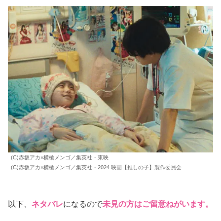
転生したら推しの子だった件
演技で泣かせてくれたのは、重病の少女
さりな
（稲垣来
泉）
と
担当医
（成田凌）
とのエピソード。少女の影響で先
生はアイ推しに変わっていく。
『そしてバトンは渡され
た』
の
稲垣来泉
と、抑え目の演技の
成田凌
が涙を誘う。