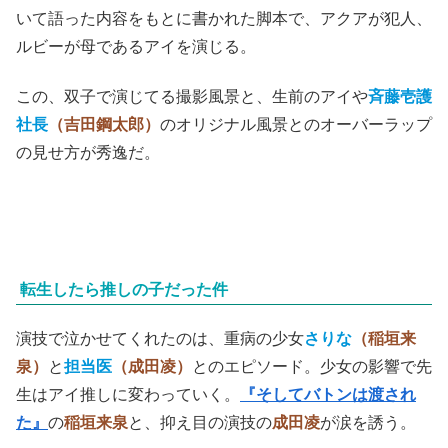
夫なのかという不安もあった。
◇
今回映画を観てみると、そんな気苦労は全く不要で、
音楽
シーンだけが浮いているなんてこともなく、十分に楽しめ
た。
映画後半での大きなイベントとなる、
『15年の嘘』
の映
画化。かつてアイが残した、アクアたちの父親の正体につ
いて語った内容をもとに書かれた脚本で、アクアが犯人、
ルビーが母であるアイを演じる。
この、双子で演じてる撮影風景と、生前のアイや
斉藤壱護
社長
（吉田鋼太郎）
のオリジナル風景とのオーバーラップ
の見せ方が秀逸だ。