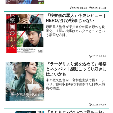
山内マリコの小説を廣木隆一監督が映画
化。橋本愛に門脇麦、成田凌の組み合わ
せには期待したけど
2021.11.08
2025.10.08
『ホムンクルス』考察とネタバレ
｜目に見える世界が全てとは限ら
ない
頭蓋骨に穴を開けられた男にみえるよう
になった、人間の歪んだ内面。山本英夫
の人気コミックを清水崇監督が映画化
2021.04.23
2026.02.23
『検察側の罪人』今更レビュー｜
HEROだけが検事じゃない
原田眞人監督が雫井脩介の同名原作を映
画化。主演の検事はキムタクとニノとい
う豪華な布陣。