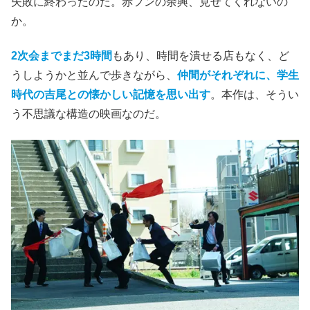
失敗に終わったのだ。赤フンの余興、見せてくれないの
か。
2次会までまだ3時間
もあり、時間を潰せる店もなく、ど
うしようかと並んで歩きながら、
仲間がそれぞれに、学生
時代の吉尾との懐かしい記憶を思い出す
。本作は、そうい
う不思議な構造の映画なのだ。