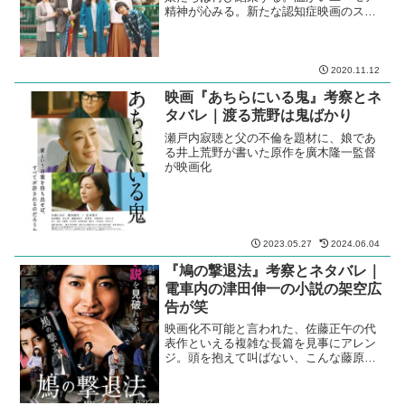
精神が沁みる。新たな認知症映画のスタ
ンダードだ。強面の山崎努がいい。
2020.11.12
映画『あちらにいる鬼』考察とネ
タバレ｜渡る荒野は鬼ばかり
瀬戸内寂聴と父の不倫を題材に、娘であ
る井上荒野が書いた原作を廣木隆一監督
が映画化
2023.05.27
2024.06.04
『鳩の撃退法』考察とネタバレ｜
電車内の津田伸一の小説の架空広
告が笑
映画化不可能と言われた、佐藤正午の代
表作といえる複雑な長篇を見事にアレン
ジ。頭を抱えて叫ばない、こんな藤原竜
也を待っていた！