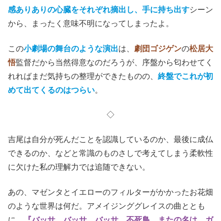
感ありありの心臓をそれぞれ摘出し、手に持ち出す
シーン
から、まったく意味不明になってしまったよ。
この
小劇場の舞台のような演出
は、
劇団ゴジゲン
の
松居大
悟
監督だから当然得意なのだろうが、序盤から匂わせてく
れればまだ気持ちの整理ができたものの、
終盤でこれが初
めて出てくるのはつらい
。
◇
吉尾は自分が死んだことを認識しているのか、最後に成仏
できるのか、などと常識のものさしで考えてしまう柔軟性
に欠けた私の理解力では追随できない。
あの、マゼンタとイエローのフィルターがかかったお花畑
のような世界は何だ。アメイジンググレイスの曲ととも
に
、
『バッサ、バッサ、バッサ。不死鳥、またの名は、ガ