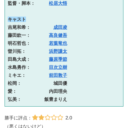
監督・脚本：　　　
松居大悟
キャスト
吉尾和希：　　　　　
成田凌
藤田欽一：　　　　
高良健吾
明石哲也：　　　　
若葉竜也
曽川拓：　　　　　
浜野謙太
田島大成：　　　　
藤原季節
水島勇作：　　　　
目次立樹
ミキエ：　　　　　
前田敦子
松岡：　　　　　　　城田優
愛：　　　　　　　内田理央
弘美：　　　　　飯豊まりえ
2.0
勝手に評点：
（悪くはないけど）