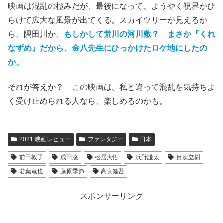
映画は混乱の極みだが、最後になって、ようやく視界がひ
らけて広大な風景が出てくる。スカイツリーが見えるか
ら、隅田川か、
もしかして荒川の河川敷？
まさか『くれ
なずめ』だから、金八先生にひっかけたロケ地にしたの
か。
それが答えか？
この映画は、私と違って混乱を気持ちよ
く受け止められる人なら、楽しめるのかも。
2021 映画レビュー
ファンタジー
日本
前田敦子
成田凌
松居大悟
浜野謙太
目次立樹
若葉竜也
藤原季節
高良健吾
スポンサーリンク