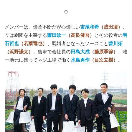
◇
メンバーは、優柔不断だが心優しい
吉尾和希
（成田凌）
、
今は劇団を主宰する
藤田欽一
（高良健吾）
とその役者の
明
石哲也
（若葉竜也）
、既婚者となったソースこと
曽川拓
（浜野謙太）
、後輩で会社員の
田島大成
（藤原季節）
、唯
一地元に残ってネジ工場で働く
水島勇作
（目次立樹）
。