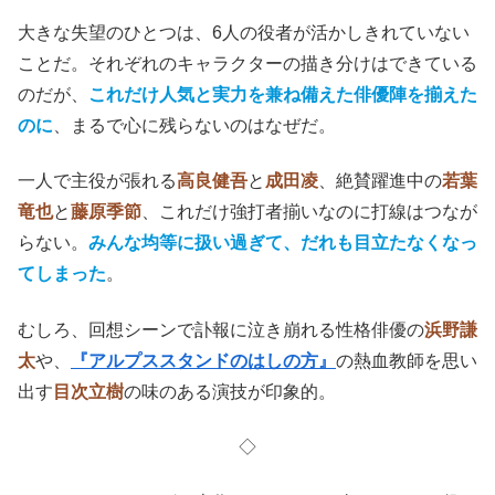
大きな失望のひとつは、6人の役者が活かしきれていない
ことだ。それぞれのキャラクターの描き分けはできている
のだが、
これだけ人気と実力を兼ね備えた俳優陣を揃えた
のに
、まるで心に残らないのはなぜだ。
一人で主役が張れる
高良健吾
と
成田凌
、絶賛躍進中の
若葉
竜也
と
藤原季節
、これだけ強打者揃いなのに打線はつなが
らない。
みんな均等に扱い過ぎて、だれも目立たなくなっ
てしまった
。
むしろ、回想シーンで訃報に泣き崩れる性格俳優の
浜野謙
太
や、
『アルプススタンドのはしの方』
の熱血教師を思い
出す
目次立樹
の味のある演技が印象的。
◇