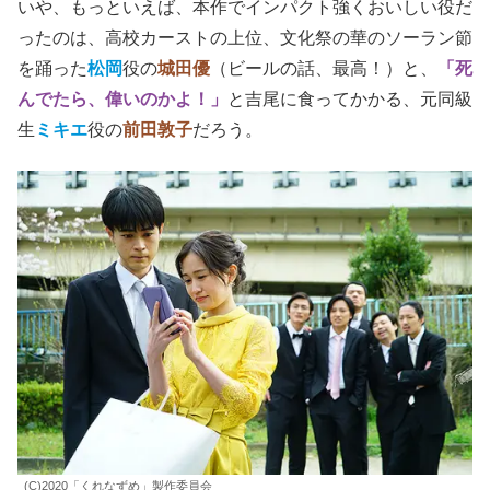
いや、もっといえば、本作でインパクト強くおいしい役だ
ったのは、高校カーストの上位、文化祭の華のソーラン節
を踊った
松岡
役の
城田優
（ビールの話、最高！）と、
「死
んでたら、偉いのかよ！」
と吉尾に食ってかかる、元同級
生
ミキエ
役の
前田敦子
だろう。
(C)2020「くれなずめ」製作委員会