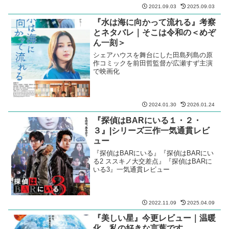
2021.09.03
2025.09.03
『水は海に向かって流れる』考察
とネタバレ｜そこは令和の＜めぞ
ん一刻＞
シェアハウスを舞台にした田島列島の原
作コミックを前田哲監督が広瀬すず主演
で映画化
2024.01.30
2026.01.24
『探偵はBARにいる１・２・
３』|シリーズ三作一気通貫レビ
ュー
『探偵はBARにいる』『探偵はBARにい
る2 ススキノ大交差点』『探偵はBARに
いる3』一気通貫レビュー
2022.11.09
2025.04.09
『美しい星』今更レビュー｜温暖
化、私の好きな言葉です