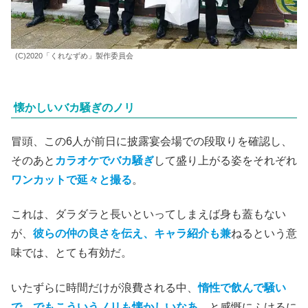
(C)2020「くれなずめ」製作委員会
懐かしいバカ騒ぎのノリ
冒頭、この6人が前日に披露宴会場での段取りを確認し、
そのあと
カラオケでバカ騒ぎ
して盛り上がる姿をそれぞれ
ワンカットで延々と撮る
。
これは、ダラダラと長いといってしまえば身も蓋もない
が、
彼らの仲の良さを伝え、キャラ紹介も兼
ねるという意
味では、とても有効だ。
いたずらに時間だけが浪費される中、
惰性で飲んで騒い
で、でもこういうノリも懐かしいなあ
、と感慨にふけるに