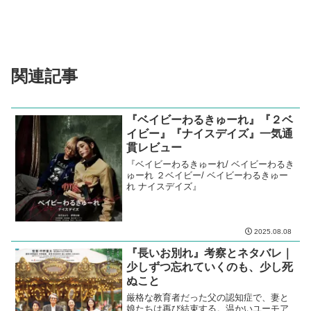
関連記事
『ベイビーわるきゅーれ』『２ベ
イビー』『ナイスデイズ』一気通
貫レビュー
『ベイビーわるきゅーれ/ ベイビーわるき
ゅーれ ２ベイビー/ ベイビーわるきゅー
れ ナイスデイズ』
2025.08.08
『長いお別れ』考察とネタバレ｜
少しずつ忘れていくのも、少し死
ぬこと
厳格な教育者だった父の認知症で、妻と
娘たちは再び結束する。温かいユーモア