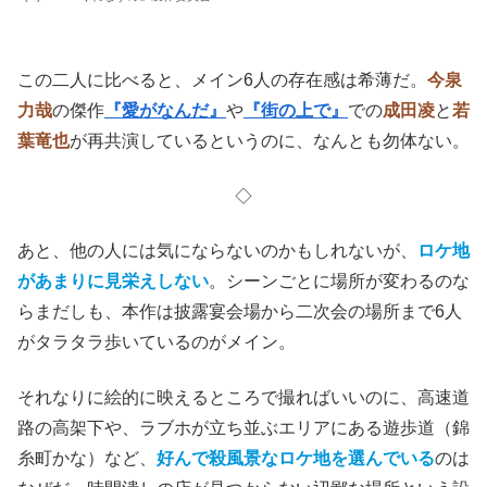
この二人に比べると、メイン6人の存在感は希薄だ。
今泉
力哉
の傑作
『愛がなんだ』
や
『街の上で』
での
成田凌
と
若
葉竜也
が再共演しているというのに、なんとも勿体ない。
◇
あと、他の人には気にならないのかもしれないが、
ロケ地
があまりに見栄えしない
。シーンごとに場所が変わるのな
らまだしも、本作は披露宴会場から二次会の場所まで6人
がタラタラ歩いているのがメイン。
それなりに絵的に映えるところで撮ればいいのに、高速道
路の高架下や、ラブホが立ち並ぶエリアにある遊歩道（錦
糸町かな）など、
好んで殺風景なロケ地を選んでいる
のは