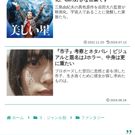
三島由紀夫の異色原作を吉田大八監督が
映画化。宇宙人であることに覚醒した家
族たち。
2022.11.25
2024.07.13
『市子』考察とネタバレ｜ビジュ
アルと題名はJホラー、中身は更
に重たい
プロポーズした翌日に忽然と姿を消した
市子。生き抜くために彼女が探し求めた
ものは。
2024.08.16
ホーム
３．ジャンル別
ファンタジー