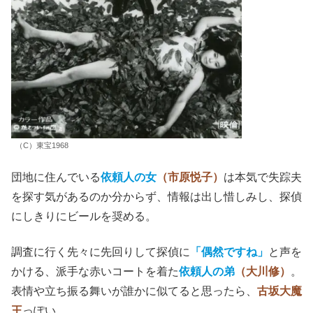
（C）東宝1968
団地に住んでいる
依頼人の女
（市原悦子）
は本気で失踪夫
を探す気があるのか分からず、情報は出し惜しみし、探偵
にしきりにビールを奨める。
調査に行く先々に先回りして探偵に
「偶然ですね」
と声を
かける、派手な赤いコートを着た
依頼人の弟
（大川修）
。
表情や立ち振る舞いが誰かに似てると思ったら、
古坂大魔
王
っぽい。