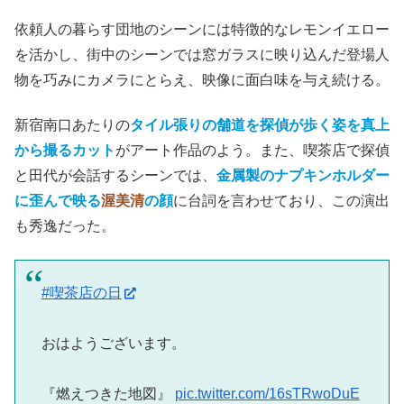
依頼人の暮らす団地のシーンには特徴的なレモンイエロー
を活かし、街中のシーンでは窓ガラスに映り込んだ登場人
物を巧みにカメラにとらえ、映像に面白味を与え続ける。
新宿南口あたりの
タイル張りの舗道を探偵が歩く姿を真上
から撮るカット
がアート作品のよう。また、喫茶店で探偵
と田代が会話するシーンでは、
金属製のナプキンホルダー
に歪んで映る
渥美清
の顔
に台詞を言わせており、この演出
も秀逸だった。
#喫茶店の日
おはようございます。
『燃えつきた地図』
pic.twitter.com/16sTRwoDuE