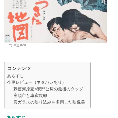
（C）東宝1968
コンテンツ
あらすじ
今更レビュー（ネタバレあり）
勅使河原宏×安部公房の最後のタッグ
座頭市と車寅次郎
窓ガラスの映り込みを多用した映像美
あらすじ