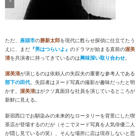
ただ、
座頭市
の
勝新太郎
を現代に甦らせ探偵に仕立てたう
えに、まだ
『男はつらいよ』
のドラマが始まる直前の
渥美
清
を共演者に持ってきているのは
興味深い取り合わせ
。
渥美清
が演じるのは依頼人の失踪夫の重要な参考人である
部下の田代
。失踪者はヌード写真の撮影が趣味だったと明
かす。
渥美清
はがクソ真面目な社員を演じているところが
新鮮に見える。
新宿西口でお馴染みの未来的なロータリーを背景にした喫
茶店が登場するのだが（そこでヌード写真を人気俳優二人
が隠し見ているの笑）、そんな場所に店は現存しないと思