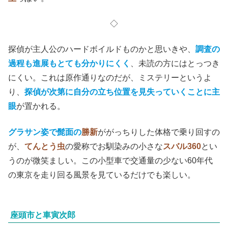
◇
探偵が主人公のハードボイルドものかと思いきや、
調査の
過程も進展もとても分かりにくく
、未読の方にはとっつき
にくい。これは原作通りなのだが、ミステリーというよ
り、
探偵が次第に自分の立ち位置を見失っていくことに主
眼
が置かれる。
グラサン姿で髭面の
勝新
ががっちりした体格で乗り回すの
が、
てんとう虫
の愛称でお馴染みの小さな
スバル360
とい
うのが微笑ましい。この小型車で交通量の少ない60年代
の東京を走り回る風景を見ているだけでも楽しい。
座頭市と車寅次郎