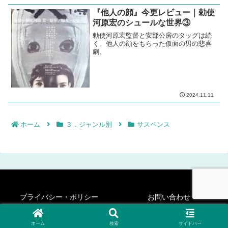
『他人の顔』今更レビュー｜勅使
河原宏のシュールな世界③
勅使河原宏監督と安部公房のタッグは続
く。他人の顔をもらった仮面の男の悲喜
劇。
2024.11.11
ホーム
３．ジャンル別
サスペンス
プライバシー・ポリシー
お問い合わせ
© 2020-2026 シネフィリー・ステディ・ゴー！.
ホーム
検索
サイドバー