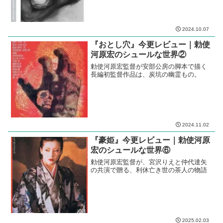
2024.10.07
『おとし穴』今更レビュー｜勅使
河原宏のシュールな世界②
勅使河原宏監督が安部公房の脚本で描く
長編初監督作品は、炭坑の幽霊もの。
2024.11.02
『豪姫』今更レビュー｜勅使河原
宏のシュールな世界⑥
勅使河原宏監督が、宮沢りえと仲代達矢
の共演で贈る、利休亡き世の茶人の物語
2025.02.03