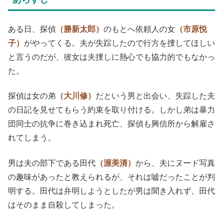
ある日、探偵
（勝新太郎）
のもとへ依頼人の女
（市原悦
子）
がやってくる。夫が失踪したので行方を捜してほしい
と言うのだが、彼女は夫捜しに熱心でも協力的でもなかっ
た。
探偵は女の弟
（大川修）
だという男と出会い、失踪した夫
の日記を見せてもらう約束を取り付ける。しかし弟は暴力
団同士の抗争に巻き込まれ死亡、探偵も興信所から解雇さ
れてしまう。
男は夫の部下である田代
（渥美清）
から、夫にヌード写真
の趣味があったと教えられるが、それは嘘だったことが判
明する。田代は弁明しようとしたが男は聞き入れず、田代
はそのまま自殺してしまった。