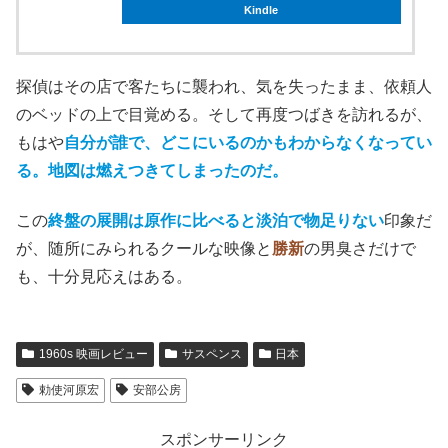
Kindle
探偵はその店で客たちに襲われ、気を失ったまま、依頼人
のベッドの上で目覚める。そして再度つばきを訪れるが、
もはや
自分が誰で、どこにいるのかもわからなくなってい
る。地図は燃えつきてしまったのだ。
この
終盤の展開は原作に比べると淡泊で物足りない
印象だ
が、随所にみられるクールな映像と
勝新
の男臭さだけで
も、十分見応えはある。
1960s 映画レビュー
サスペンス
日本
勅使河原宏
安部公房
スポンサーリンク