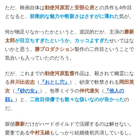
ただ、映画自体は
勅使河原宏
と
安部公房
との共作も4作目
となると、
前衛的な魅力や斬新さはさすがに薄れた
気が。
何が物足りなかったかというと、逆説的だが、主演の
勝新
太郎
が目立ちすぎたというか、カッコよすぎた
せいではな
いかと思う。
勝プロダクション
製作の二作目ということで
気合いも入っていたのだろう。
だが、これまでの
勅使河原監督
作品は、殺されて幽霊にな
る
井川比佐志
（
『おとし穴』
）、砂漠で軟禁される
岡田英
次
（
『砂の女』
）、包帯ミイラの
仲代達矢
（
『他人の
顔』
）と、
二枚目俳優でも散々な扱い
なのが良かった
の
だ。
探偵
勝新
だけがハードボイルドで活躍するのは解せない。
愛妻である
中村玉緒
もしっかり結婚後初共演しているし。