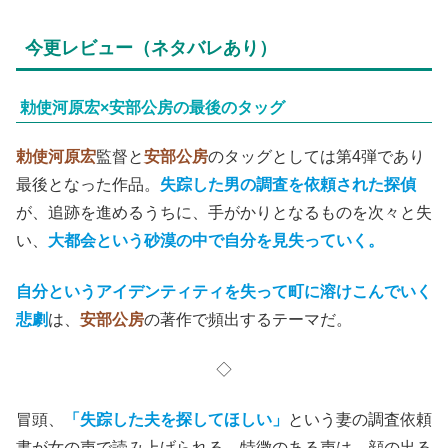
今更レビュー（ネタバレあり）
勅使河原宏×安部公房の最後のタッグ
勅使河原宏
監督と
安部公房
のタッグとしては第4弾であり
最後となった作品。
失踪した男の調査を依頼された探偵
が、追跡を進めるうちに、手がかりとなるものを次々と失
い、
大都会という砂漠の中で自分を見失っていく。
自分というアイデンティティを失って町に溶けこんでいく
悲劇
は、
安部公房
の著作で頻出するテーマだ。
◇
冒頭、
「失踪した夫を探してほしい」
という妻の調査依頼
書が女の声で読み上げられる。特徴のある声は、顔の出る