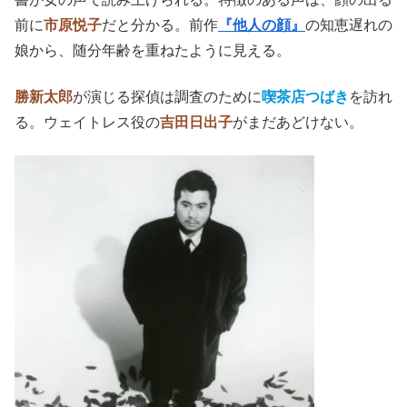
前に
市原悦子
だと分かる。前作
『他人の顔』
の知恵遅れの
娘から、随分年齢を重ねたように見える。
勝新太郎
が演じる探偵は調査のために
喫茶店つばき
を訪れ
る。ウェイトレス役の
吉田日出子
がまだあどけない。