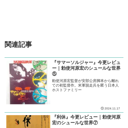
関連記事
『サマーソルジャー』今更レビュ
ー｜勅使河原宏のシュールな世界
⑤
勅使河原宏監督が安部公房脚本から離れ
ての初監督作。米軍脱走兵を匿う日本人
ホストファミリー
2024.11.17
『利休』今更レビュー｜勅使河原
宏のシュールな世界⑦