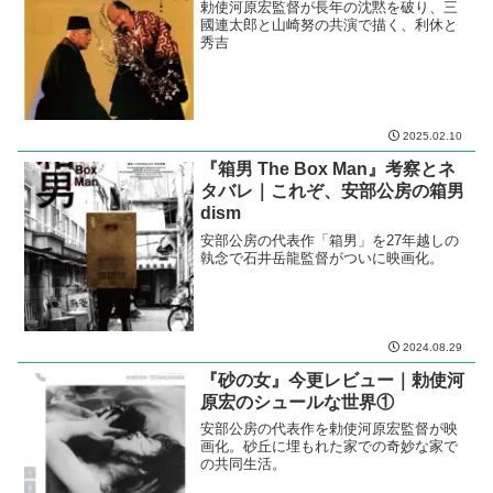
勅使河原宏監督が長年の沈黙を破り、三
國連太郎と山崎努の共演で描く、利休と
秀吉
2025.02.10
『箱男 The Box Man』考察とネ
タバレ｜これぞ、安部公房の箱男
dism
安部公房の代表作「箱男」を27年越しの
執念で石井岳龍監督がついに映画化。
2024.08.29
『砂の女』今更レビュー｜勅使河
原宏のシュールな世界①
安部公房の代表作を勅使河原宏監督が映
画化。砂丘に埋もれた家での奇妙な家で
の共同生活。