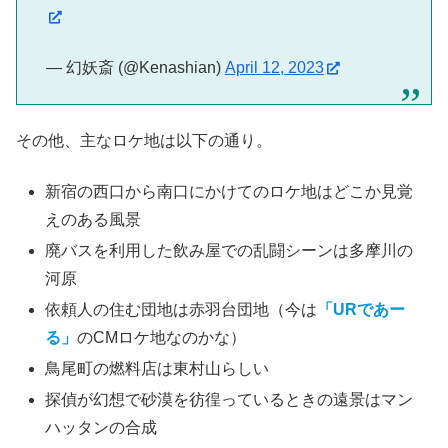
— 幻妖斎 (@Kenashian)
April 12, 2023
その他、主なロケ地は以下の通り。
新宿の西口から南口にかけてのロケ地はどこか見覚
えのある風景
廃バスを利用した飲み屋での乱闘シーンは多摩川の
河原
依頼人の住む団地は赤羽台団地（今は
「URであー
る」
のCMロケ地なのかな）
鳥尾町の燃料店は東村山
らしい
探偵が幻想で砂漠を彷徨っているときの遠景はマン
ハッタンの合成