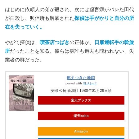
はじめに依頼人の弟が殺され、次には虚言癖がバレた田代
が自殺し、興信所も解雇された
探偵は手がかりと自分の所
在を失っていく。
やがて探偵は、
喫茶店つばき
の正体が、
日雇運転手の斡旋
所
だったことを知る。彼らは身許も過去も問われない、失
業者の群だった。
燃えつきた地図
posted with
ヨメレバ
安部 公房 新潮社 1980年01月29日頃
楽天ブックス
楽天kobo
Amazon