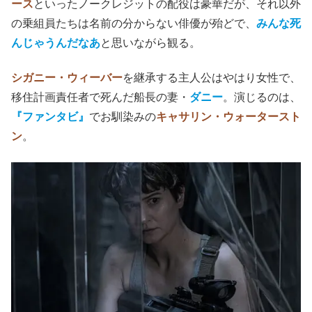
ース
といったノークレジットの配役は豪華だが、それ以外
の乗組員たちは名前の分からない俳優が殆どで、
みんな死
んじゃうんだなあ
と思いながら観る。
シガニー・ウィーバー
を継承する主人公はやはり女性で、
移住計画責任者で死んだ船長の妻・
ダニー
。演じるのは、
『ファンタビ』
でお馴染みの
キャサリン・ウォータースト
ン
。