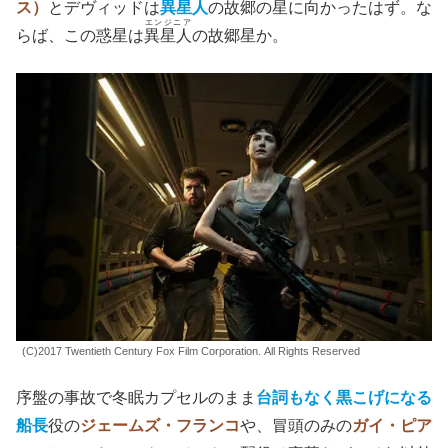
ス）
とデヴィッドは
異星人
の故郷の星に向かったはず。な
エンジニア
らば、この惑星は
異星人
の故郷星か。
(C)2017 Twentieth Century Fox Film Corporation. All Rights Reserved
序盤の事故で冬眠カプセルのまま
台詞もなく黒こげになる
船長
役の
ジェームズ・フランコ
や、冒頭のみの
ガイ・ピア