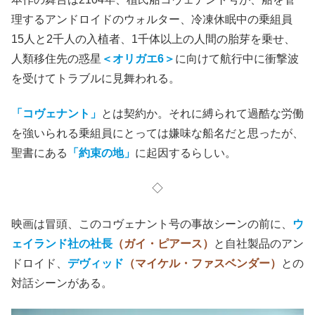
理するアンドロイドのウォルター、冷凍休眠中の乗組員
15人と2千人の入植者、1千体以上の人間の胎芽を乗せ、
人類移住先の惑星
＜オリガエ6＞
に向けて航行中に衝撃波
を受けてトラブルに見舞われる。
「コヴェナント」
とは契約か。それに縛られて過酷な労働
を強いられる乗組員にとっては嫌味な船名だと思ったが、
聖書にある
「約束の地」
に起因するらしい。
◇
映画は冒頭、このコヴェナント号の事故シーンの前に、
ウ
ェイランド社の社長
（ガイ・ピアース）
と自社製品のアン
ドロイド、
デヴィッド
（マイケル・ファスベンダー）
との
対話シーンがある。