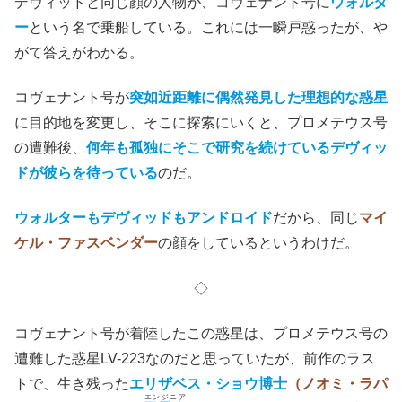
デヴィッドと同じ顔の人物が、コヴェナント号に
ウォルタ
ー
という名で乗船している。これには一瞬戸惑ったが、や
がて答えがわかる。
コヴェナント号が
突如近距離に
偶然
発見した理想的な惑星
に目的地を変更し、そこに探索にいくと、プロメテウス号
の遭難後、
何年も孤独にそこで研究を続けているデヴィッ
ドが彼らを待っている
のだ。
ウォルターもデヴィッドもアンドロイド
だから、同じ
マイ
ケル・ファスベンダー
の顔をしているというわけだ。
◇
コヴェナント号が着陸したこの惑星は、プロメテウス号の
遭難した惑星LV-223なのだと思っていたが、前作のラス
トで、生き残った
エリザベス・ショウ博士
（ノオミ・ラパ
エンジニア