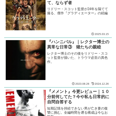
て、ならず者
リドリー・スコット監督が24年を隔てて
撮る、傑作『グラディエーター』の続編
2025.03.15
『ハンニバル』｜レクター博士の
異常な日常③ 猪たちの親睦
レクター博士のその後をリドリー・スコ
ット監督が描いた、トラウマ必至の異色
作。
2023.08.26
2024.12.26
『メメント』今更レビュー｜１０
分前何してた？今や私も日常的に
自問自答する
短期記憶を持続できない男が亡き妻の復
讐に挑む。全編時間を遡る構成は今なお