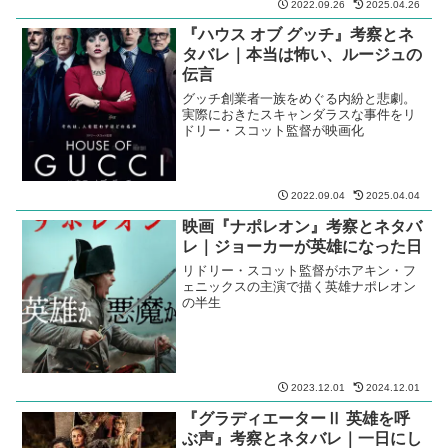
2022.09.26
2025.04.26
『ハウス オブ グッチ』考察とネ
タバレ｜本当は怖い、ルージュの
伝言
グッチ創業者一族をめぐる内紛と悲劇。
実際におきたスキャンダラスな事件をリ
ドリー・スコット監督が映画化
2022.09.04
2025.04.04
映画『ナポレオン』考察とネタバ
レ｜ジョーカーが英雄になった日
リドリー・スコット監督がホアキン・フ
ェニックスの主演で描く英雄ナポレオン
の半生
2023.12.01
2024.12.01
『グラディエーターⅡ 英雄を呼
ぶ声』考察とネタバレ｜一日にし