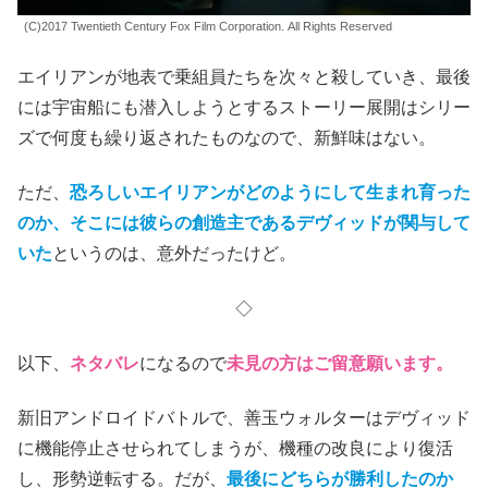
(C)2017 Twentieth Century Fox Film Corporation. All Rights Reserved
エイリアンが地表で乗組員たちを次々と殺していき、最後
には宇宙船にも潜入しようとするストーリー展開はシリー
ズで何度も繰り返されたものなので、新鮮味はない。
ただ、
恐ろしいエイリアンがどのようにして生まれ育った
のか、そこには彼らの創造主であるデヴィッドが関与して
いた
というのは、意外だったけど。
◇
以下、
ネタバレ
になるので
未見の方はご留意願います。
新旧アンドロイドバトルで、善玉ウォルターはデヴィッド
に機能停止させられてしまうが、機種の改良により復活
し、形勢逆転する。だが、
最後にどちらが勝利したのか