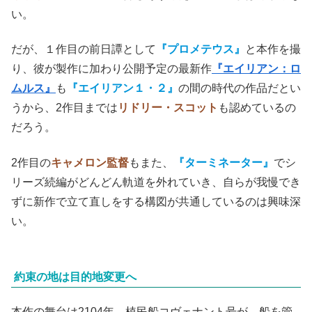
い。
だが、１作目の前日譚として
『プロメテウス』
と本作を撮
り、彼が製作に加わり公開予定の最新作
『エイリアン：ロ
ムルス』
も
『エイリアン１・２』
の間の時代の作品だとい
うから、2作目までは
リドリー・スコット
も認めているの
だろう。
2作目の
キャメロン監督
もまた、
『ターミネーター』
でシ
リーズ続編がどんどん軌道を外れていき、自らが我慢でき
ずに新作で立て直しをする構図が共通しているのは興味深
い。
約束の地は目的地変更へ
本作の舞台は2104年、植民船コヴェナント号が、船を管