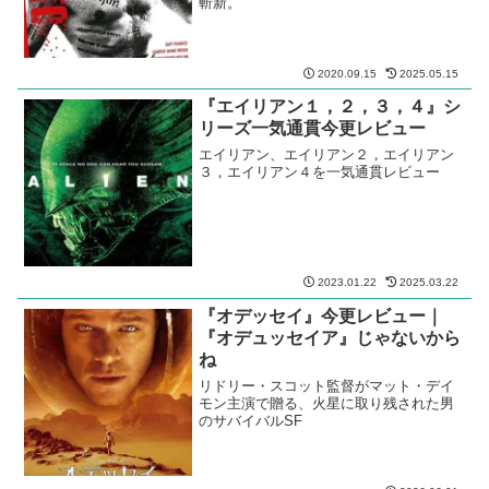
斬新。
2020.09.15
2025.05.15
『エイリアン１，２，３，４』シ
リーズ一気通貫今更レビュー
エイリアン、エイリアン２，エイリアン
３，エイリアン４を一気通貫レビュー
2023.01.22
2025.03.22
『オデッセイ』今更レビュー｜
『オデュッセイア』じゃないから
ね
リドリー・スコット監督がマット・デイ
モン主演で贈る、火星に取り残された男
のサバイバルSF