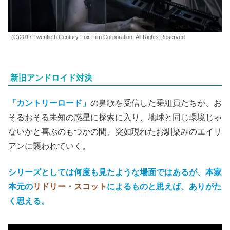
(C)2017 Twentieth Century Fox Film Corporation. All Rights Reserved
新旧アンドロイド対決
「カントリーロード」
の鼻歌を受信した乗組員たちが、お
そるおそる未知の惑星に探索に入り、地球と同じ環境じゃ
ないかと喜ぶのもつかの間、突如現れたお馴染みのエイリ
アンに襲われていく。
シリーズとしては何度も見たような場面ではあるが、本家
本元の
リドリー・スコット
によるものと思えば、ありがた
く思える。