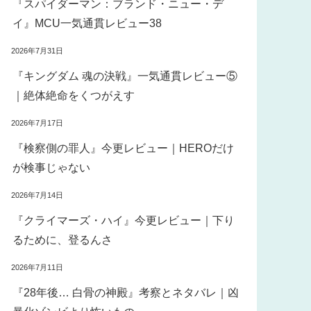
『スパイダーマン：ブランド・ニュー・デ
イ』MCU一気通貫レビュー38
2026年7月31日
『キングダム 魂の決戦』一気通貫レビュー⑤
｜絶体絶命をくつがえす
2026年7月17日
『検察側の罪人』今更レビュー｜HEROだけ
が検事じゃない
2026年7月14日
『クライマーズ・ハイ』今更レビュー｜下り
るために、登るんさ
2026年7月11日
『28年後… 白骨の神殿』考察とネタバレ｜凶