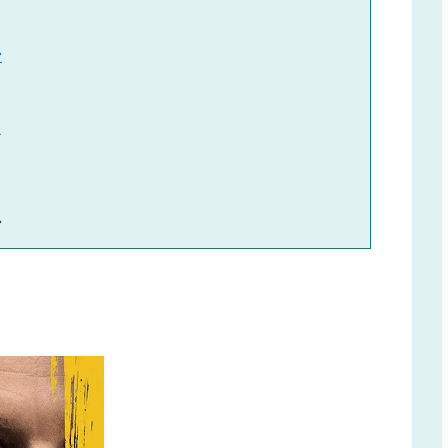
ン




ン