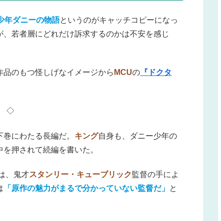
少年ダニーの物語
というのがキャッチコピーになっ
が、若者層にどれだけ訴求するのかは不安を感じ
作品のもつ怪しげなイメージから
MCU
の
『ドクタ
◇
下巻にわたる長編だ。
キング
自身も、ダニー少年の
中を押されて続編を書いた。
）は、鬼才
スタンリー・キューブリック
監督の手によ
は
「原作の魅力がまるで分かっていない監督だ」
と